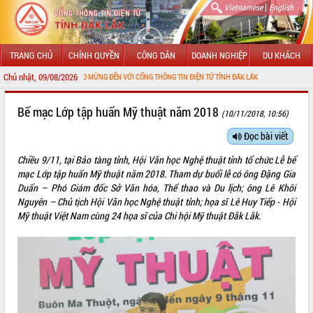
|
Vietnamese
English
TRANG CHỦ
CHÍNH QUYỀN
CÔNG DÂN
DOANH NGHIỆP
DU KHÁCH
Chủ nhật, 09/08/2026
CHÀO MỪNG ĐẾN VỚI CỔNG THÔNG TIN ĐIỆN TỬ TỈNH ĐẮK LẮK
GIỚI THIỆU
Bế mạc Lớp tập huấn Mỹ thuật năm 2018
(10/11/2018, 10:56)
LÃNH ĐẠO UBND TỈNH
Đọc bài viết
Chiều 9/11, tại Bảo tàng tỉnh, Hội Văn học Nghệ thuật tỉnh tổ chức Lễ bế
TIN TỨC SỰ KIỆN
mạc Lớp tập huấn Mỹ thuật năm 2018. Tham dự buổi lễ có ông Đặng Gia
Duẩn – Phó Giám đốc Sở Văn hóa, Thể thao và Du lịch; ông Lê Khôi
SỞ, BAN, NGÀNH
Nguyên – Chủ tịch Hội Văn học Nghệ thuật tỉnh; họa sĩ Lê Huy Tiếp - Hội
Mỹ thuật Việt Nam cùng 24 họa sĩ của Chi hội Mỹ thuật Đắk Lắk.
UBND CÁC XÃ, PHƯỜNG
THÔNG TIN CHỈ ĐẠO ĐIỀU HÀNH
HỆ THỐNG VĂN BẢN
VĂN BẢN HĐND TỈNH