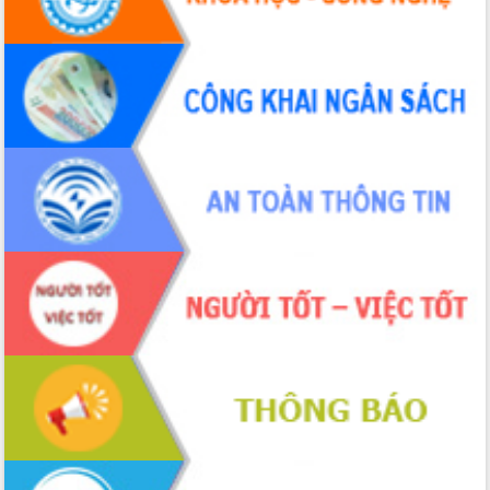
với Tập đoàn Bưu chính Viễn thông
Việt Nam
Thứ trưởng Bộ Y tế làm việc với tỉnh
Đắk Lắk về phát triển nhân lực y tế
cho trạm y tế cấp xã
Du lịch Đắk Lắk nâng tầm trải nghiệm
du khách thông qua Hệ thống cơ sở dữ
liệu và Bản đồ số
Tập huấn ứng dụng trí tuệ nhân tạo (AI)
trong thương mại điện tử năm 2026
Đoàn đại biểu Quốc hội tỉnh Đắk Lắk
trao đổi thông tin trước Kỳ họp thứ
nhất, Quốc hội khóa XVI
Quyết liệt cải cách hành chính, khơi
thông nguồn lực phát triển
Nâng cao hiệu lực, hiệu quả HĐND
tỉnh thông qua hiện đại hóa hành chính
Xã Ea Phê gắn cải cách hành chính với
chuyển đổi số
Phó Chủ tịch Thường trực UBND tỉnh