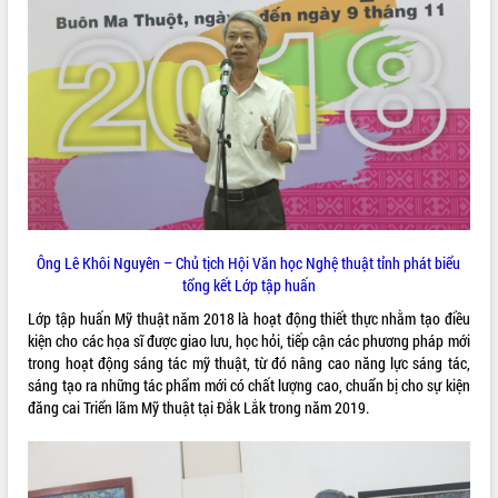
VIDEO
Trailer Lễ hội Sầu riêng Đắk Lắk năm
Ông Lê Khôi Nguyên – Chủ tịch Hội Văn học Nghệ thuật tỉnh phát biểu
2026
tổng kết Lớp tập huấn
Khám bệnh, cấp phát thuốc miễn phí
Lớp tập huấn Mỹ thuật năm 2018 là hoạt động thiết thực nhằm tạo điều
và tặng quà người dân xã Cư Pui
kiện cho các họa sĩ được giao lưu, học hỏi, tiếp cận các phương pháp mới
Hội nghị UBND tỉnh Đắk Lắk thường kỳ
trong hoạt động sáng tác mỹ thuật, từ đó nâng cao năng lực sáng tác,
tháng 7/2026
sáng tạo ra những tác phẩm mới có chất lượng cao, chuẩn bị cho sự kiện
Lễ truy tặng danh hiệu “Bà Mẹ Việt
đăng cai Triển lãm Mỹ thuật tại Đắk Lắk trong năm 2019.
ALBUM ẢNH
Nam Anh hùng” và trao Huân chương
Lao động
UBND tỉnh Đắk Lắk triển khai nhiệm
vụ 6 tháng cuối năm 2026