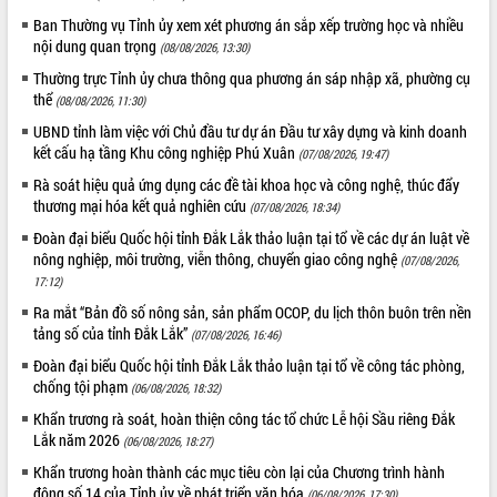
sầu riêng tại Đắk Lắk
Ban Thường vụ Tỉnh ủy xem xét phương án sắp xếp trường học và nhiều
Trình diễn nghệ thuật chế biến các
nội dung quan trọng
(08/08/2026, 13:30)
món ăn từ sầu riêng
Thường trực Tỉnh ủy chưa thông qua phương án sáp nhập xã, phường cụ
Đắk Lắk công bố Quy hoạch và xúc
thể
(08/08/2026, 11:30)
tiến đầu tư tỉnh
UBND tỉnh làm việc với Chủ đầu tư dự án Đầu tư xây dựng và kinh doanh
Ngành cá ngừ Đắk Lắk chủ động thích
kết cấu hạ tầng Khu công nghiệp Phú Xuân
ứng để giữ vững thị trường xuất khẩu
(07/08/2026, 19:47)
Diễn đàn Kinh tế tư nhân Việt Nam đột
Rà soát hiệu quả ứng dụng các đề tài khoa học và công nghệ, thúc đẩy
phá cơ chế - Hợp tác công tư
thương mại hóa kết quả nghiên cứu
(07/08/2026, 18:34)
Đề án 06 tạo bước ngoặt đột phá trong
Đoàn đại biểu Quốc hội tỉnh Đắk Lắk thảo luận tại tổ về các dự án luật về
cải cách hành chính tỉnh Đắk Lắk
nông nghiệp, môi trường, viễn thông, chuyển giao công nghệ
(07/08/2026,
Kết nối tour, đẩy mạnh chuyển đổi số
17:12)
để phát triển du lịch Đắk Lắk
Ra mắt “Bản đồ số nông sản, sản phẩm OCOP, du lịch thôn buôn trên nền
Khởi động Dự án Đầu tư xây dựng hạ
tảng số của tỉnh Đắk Lắk”
(07/08/2026, 16:46)
tầng kỹ thuật Cụm công nghiệp Tân
Đoàn đại biểu Quốc hội tỉnh Đắk Lắk thảo luận tại tổ về công tác phòng,
Tiến
chống tội phạm
(06/08/2026, 18:32)
Gặp mặt các cơ quan báo chí nhân Kỷ
Khẩn trương rà soát, hoàn thiện công tác tổ chức Lễ hội Sầu riêng Đắk
niệm 101 năm Ngày Báo chí Cách
Lắk năm 2026
(06/08/2026, 18:27)
mạng Việt Nam
Khẩn trương hoàn thành các mục tiêu còn lại của Chương trình hành
Đắk Lắk sơ kết 4 năm triển khai thực
động số 14 của Tỉnh ủy về phát triển văn hóa
(06/08/2026, 17:30)