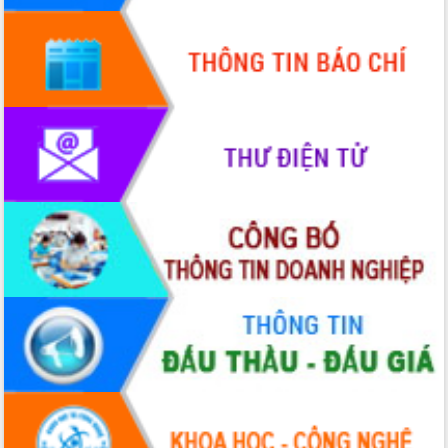
Định vị cà phê Việt Nam như một “di
sản sống” trong dòng chảy toàn cầu
Xây dựng nông thôn mới: Nâng cao đời
sống người dân từ những mô hình thiết
thực
Quyết liệt tháo gỡ vướng mắc, đẩy
nhanh tiến độ các dự án trọng điểm
trong Khu kinh tế Nam Phú Yên
Hòn Yến phát triển du lịch gắn với bảo
tồn biển
Lấy ý kiến điều chỉnh Quy hoạch tỉnh
Đắk Lắk thời kỳ 2021-2030, tầm nhìn
đến năm 2050
Phát động chiến dịch 30 ngày đêm
giải phóng mặt bằng Tuyến đường bộ
ven biển
Đắk Lắk nỗ lực thúc đẩy tăng trưởng
kinh tế từ 10% trở lên trong Quý
II/2026
Đắk Lắk ký kết thỏa thuận hợp tác về
chuyển đổi số giai đoạn 2026 – 2030