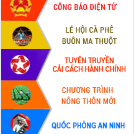
UBND tỉnh họp báo định kỳ tháng 4
năm 2026
Hội thảo khoa học “Giải pháp thúc đẩy
phát triển nền kinh tế xanh tại tỉnh
Đắk Lắk”
Tăng cường giám sát, đôn đốc thực
hiện nhiệm vụ quản lý tài sản công
hàng tuần
Tháo gỡ những vướng mắc, đẩy mạnh
công tác cải cách thủ tục hành chính
tại Trung tâm Phục vụ hành chính
công tỉnh
Đắk Lắk: Tôn vinh 46 giải pháp tại Hội
thi Sáng tạo Kỹ thuật 2024 - 2025
Đắk Lắk rà soát, điều chỉnh Đề án 190
về phát triển nuôi trồng thủy sản
Phó Chủ tịch UBND tỉnh Đắk Lắk
Trương Công Thái kiểm tra thực địa
Dự án cao tốc Khánh Hòa - Buôn Ma
Thuột