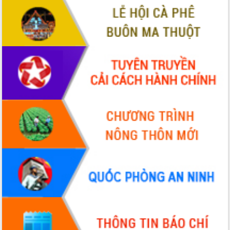
Tháo gỡ những vướng mắc, đẩy mạnh
công tác cải cách thủ tục hành chính
tại Trung tâm Phục vụ hành chính
công tỉnh
Đắk Lắk: Tôn vinh 46 giải pháp tại Hội
thi Sáng tạo Kỹ thuật 2024 - 2025
Đắk Lắk rà soát, điều chỉnh Đề án 190
về phát triển nuôi trồng thủy sản
Phó Chủ tịch UBND tỉnh Đắk Lắk
Trương Công Thái kiểm tra thực địa
Dự án cao tốc Khánh Hòa - Buôn Ma
Thuột
Định vị cà phê Việt Nam như một “di
sản sống” trong dòng chảy toàn cầu
Xây dựng nông thôn mới: Nâng cao đời
sống người dân từ những mô hình thiết
thực
Quyết liệt tháo gỡ vướng mắc, đẩy
nhanh tiến độ các dự án trọng điểm
trong Khu kinh tế Nam Phú Yên