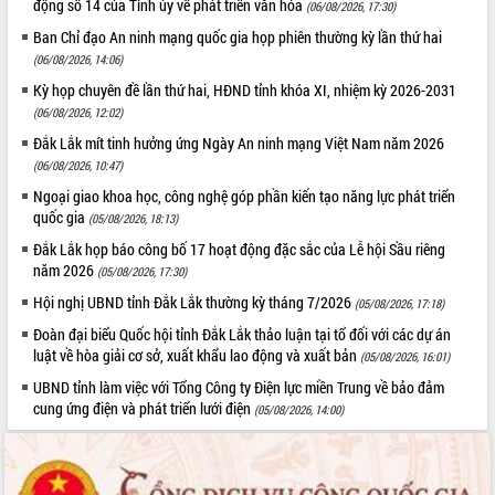
động số 14 của Tỉnh ủy về phát triển văn hóa
(06/08/2026, 17:30)
phá cơ chế - Hợp tác công tư
Ban Chỉ đạo An ninh mạng quốc gia họp phiên thường kỳ lần thứ hai
Đề án 06 tạo bước ngoặt đột phá trong
cải cách hành chính tỉnh Đắk Lắk
(06/08/2026, 14:06)
Kết nối tour, đẩy mạnh chuyển đổi số
Kỳ họp chuyên đề lần thứ hai, HĐND tỉnh khóa XI, nhiệm kỳ 2026-2031
để phát triển du lịch Đắk Lắk
(06/08/2026, 12:02)
Khởi động Dự án Đầu tư xây dựng hạ
Đắk Lắk mít tinh hưởng ứng Ngày An ninh mạng Việt Nam năm 2026
tầng kỹ thuật Cụm công nghiệp Tân
(06/08/2026, 10:47)
Tiến
Ngoại giao khoa học, công nghệ góp phần kiến tạo năng lực phát triển
Gặp mặt các cơ quan báo chí nhân Kỷ
quốc gia
(05/08/2026, 18:13)
niệm 101 năm Ngày Báo chí Cách
Đắk Lắk họp báo công bố 17 hoạt động đặc sắc của Lễ hội Sầu riêng
mạng Việt Nam
năm 2026
(05/08/2026, 17:30)
Đắk Lắk sơ kết 4 năm triển khai thực
Hội nghị UBND tỉnh Đắk Lắk thường kỳ tháng 7/2026
hiện Đề án 06 của Chính phủ
(05/08/2026, 17:18)
Họp báo thông tin về Hội nghị Công bố
Đoàn đại biểu Quốc hội tỉnh Đắk Lắk thảo luận tại tổ đối với các dự án
Quy hoạch và Xúc tiến đầu tư tỉnh Đắk
luật về hòa giải cơ sở, xuất khẩu lao động và xuất bản
(05/08/2026, 16:01)
Lắk
UBND tỉnh làm việc với Tổng Công ty Điện lực miền Trung về bảo đảm
Khơi thông điểm nghẽn, đẩy nhanh
cung ứng điện và phát triển lưới điện
(05/08/2026, 14:00)
giải ngân vốn khắc phục thiên tai
HĐND tỉnh thông qua điều chỉnh Quy
hoạch tỉnh thời kỳ 2021-2030