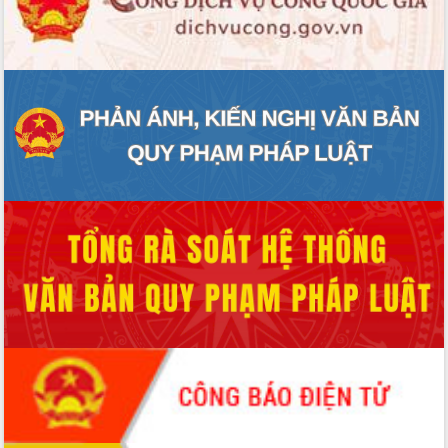
Hội thảo góp ý hồ sơ điều chỉnh quy
hoạch tỉnh Đắk Lắk thời kỳ 2021-2030,
tầm nhìn đến năm 2050
Nâng cao hiệu quả hoạt động của các
doanh nghiệp nhà nước
Hội nghị triển khai kết nối mạng
truyền số liệu chuyên dùng phục vụ cơ
quan Đảng, Nhà nước
Lễ phát động chuỗi hoạt động chung
tay làm sạch môi trường
Xã Ea Kar bước chuyển mình trong
công tác cải cách hành chính mô hình
mới
UBND tỉnh họp báo định kỳ tháng 4
năm 2026
Hội thảo khoa học “Giải pháp thúc đẩy
phát triển nền kinh tế xanh tại tỉnh
Đắk Lắk”
Tăng cường giám sát, đôn đốc thực
hiện nhiệm vụ quản lý tài sản công
hàng tuần