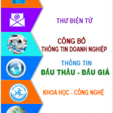
Hòn Yến phát triển du lịch gắn với bảo
tồn biển
Lấy ý kiến điều chỉnh Quy hoạch tỉnh
Đắk Lắk thời kỳ 2021-2030, tầm nhìn
đến năm 2050
Phát động chiến dịch 30 ngày đêm
giải phóng mặt bằng Tuyến đường bộ
ven biển
Đắk Lắk nỗ lực thúc đẩy tăng trưởng
kinh tế từ 10% trở lên trong Quý
II/2026
Đắk Lắk ký kết thỏa thuận hợp tác về
chuyển đổi số giai đoạn 2026 – 2030
với Tập đoàn Bưu chính Viễn thông
Việt Nam
Thứ trưởng Bộ Y tế làm việc với tỉnh
Đắk Lắk về phát triển nhân lực y tế
cho trạm y tế cấp xã
Du lịch Đắk Lắk nâng tầm trải nghiệm
du khách thông qua Hệ thống cơ sở dữ
liệu và Bản đồ số