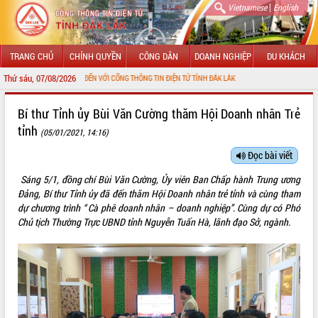
|
Vietnamese
English
TRANG CHỦ
CHÍNH QUYỀN
CÔNG DÂN
DOANH NGHIỆP
DU KHÁCH
Thứ sáu, 07/08/2026
CHÀO MỪNG ĐẾN VỚI CỔNG THÔNG TIN ĐIỆN TỬ TỈNH ĐẮK LẮK
GIỚI THIỆU
Bí thư Tỉnh ủy Bùi Văn Cường thăm Hội Doanh nhân Trẻ
tỉnh
(05/01/2021, 14:16)
LÃNH ĐẠO UBND TỈNH
Đọc bài viết
TIN TỨC SỰ KIỆN
Sáng 5/1, đồng chí Bùi Văn Cường, Ủy viên Ban Chấp hành Trung ương
SỞ, BAN, NGÀNH
Đảng, Bí thư Tỉnh ủy đã đến thăm Hội Doanh nhân trẻ tỉnh và cùng tham
dự chương trình “ Cà phê doanh nhân – doanh nghiệp”. Cùng dự có Phó
UBND CÁC XÃ, PHƯỜNG
Chủ tịch Thường Trực UBND tỉnh Nguyễn Tuấn Hà, lãnh đạo Sở, ngành.
THÔNG TIN CHỈ ĐẠO ĐIỀU HÀNH
HỆ THỐNG VĂN BẢN
VĂN BẢN HĐND TỈNH