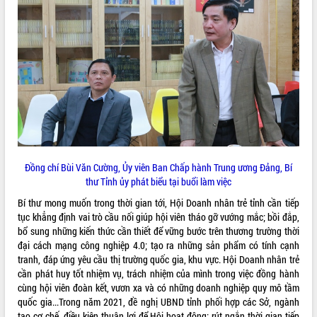
VIDEO
Loading the player...
Khám bệnh, cấp phát thuốc miễn phí
và tặng quà người dân xã Cư Pui
Hội nghị UBND tỉnh Đắk Lắk thường kỳ
tháng 7/2026
Lễ truy tặng danh hiệu “Bà Mẹ Việt
Nam Anh hùng” và trao Huân chương
Lao động
Đồng chí Bùi Văn Cường, Ủy viên Ban Chấp hành Trung ương Đảng, Bí
ALBUM ẢNH
UBND tỉnh Đắk Lắk triển khai nhiệm
thư Tỉnh ủy phát biểu tại buổi làm việc
vụ 6 tháng cuối năm 2026
Bí thư mong muốn trong thời gian tới, Hội Doanh nhân trẻ tỉnh cần tiếp
Kỳ họp thứ Hai, Hội đồng nhân dân
tục khẳng định vai trò cầu nối giúp hội viên tháo gỡ vướng mắc; bồi đắp,
tỉnh khóa XI quyết nghị nhiều nội dung
bổ sung những kiến thức cần thiết để vững bước trên thương trường thời
quan trọng
đại cách mạng công nghiệp 4.0; tạo ra những sản phẩm có tính cạnh
Bí thư Tỉnh ủy Lương Nguyễn Minh
tranh, đáp ứng yêu cầu thị trường quốc gia, khu vực. Hội Doanh nhân trẻ
Triết thăm, tặng quà người có công với
cần phát huy tốt nhiệm vụ, trách nhiệm của mình trong việc đồng hành
cách mạng
cùng hội viên đoàn kết, vươn xa và có những doanh nghiệp quy mô tầm
Rà soát, hoàn thiện hệ thống thiết chế
quốc gia...Trong năm 2021, đề nghị UBND tỉnh phối hợp các Sở, ngành
văn hóa, thể thao đáp ứng yêu cầu
tạo cơ chế, điều kiện thuận lợi để Hội hoạt động; rút ngắn thời gian tiếp
LIÊN KẾT WEB