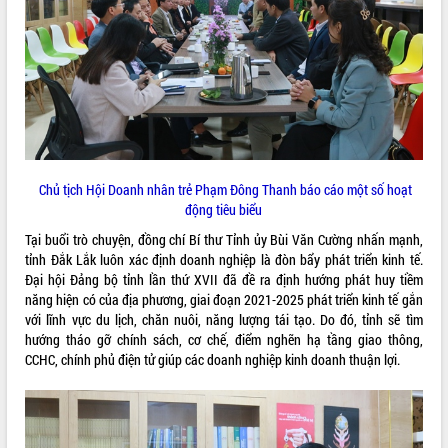
ĐIỂM TIN VĂN BẢN
QUY HOẠCH - KẾ HOẠCH
Chủ tịch Hội Doanh nhân trẻ Phạm Đông Thanh báo cáo một số hoạt
động tiêu biểu
Tại buổi trò chuyện, đồng chí Bí thư Tỉnh ủy Bùi Văn Cường nhấn mạnh,
tỉnh Đắk Lắk luôn xác định doanh nghiệp là đòn bẩy phát triển kinh tế.
Đại hội Đảng bộ tỉnh lần thứ XVII đã đề ra định hướng phát huy tiềm
năng hiện có của địa phương, giai đoạn 2021-2025 phát triển kinh tế gắn
với lĩnh vực du lịch, chăn nuôi, năng lượng tái tạo. Do đó, tỉnh sẽ tìm
hướng tháo gỡ chính sách, cơ chế, điểm nghẽn hạ tầng giao thông,
CCHC, chính phủ điện tử giúp các doanh nghiệp kinh doanh thuận lợi.