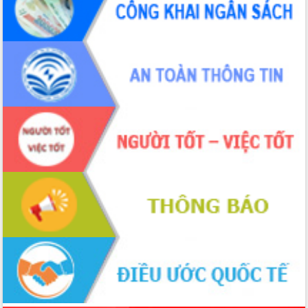
Tập huấn ứng dụng trí tuệ nhân tạo (AI)
trong thương mại điện tử năm 2026
Đoàn đại biểu Quốc hội tỉnh Đắk Lắk
trao đổi thông tin trước Kỳ họp thứ
nhất, Quốc hội khóa XVI
Quyết liệt cải cách hành chính, khơi
thông nguồn lực phát triển
Nâng cao hiệu lực, hiệu quả HĐND
tỉnh thông qua hiện đại hóa hành chính
Xã Ea Phê gắn cải cách hành chính với
chuyển đổi số
Phó Chủ tịch Thường trực UBND tỉnh
Hồ Thị Nguyên Thảo làm việc tại Trung
tâm Phục vụ hành chính công xã Ea
Phê
Xây dựng nền hành chính số đồng
hành cùng nông dân dân, doanh nghiệp
Giai đoạn 2026-2030, Đắk Lắk phấn
đấu có 77% xã đạt chuẩn nông thôn
mới