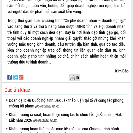
phát triển mới
cận đất đai, nguồn vốn, hướng đến giúp doanh nghiệp mở rộng liên kết
với người dân để phát triển sản xuất bền vững.
Thường trực HĐND tỉnh Đắk Lắk gặp
mặt Đoàn chuyên gia y tế TP. Hồ Chí
Trong thời gian qua, chương trình “Cà phê doanh nhân – doanh nghiệp”
Minh
vào sáng thứ 3 và thứ 5 hàng tuần được UBND tỉnh và Hội doanh nhân
THỐNG KÊ TRUY CẬP
Lễ truy điệu và an táng hài cốt liệt sĩ
trẻ tỉnh duy trì một cách đều đặn. Đây là nơi lãnh đạo tỉnh gặp gỡ, đối
tại Nghĩa trang Liệt sĩ xã Sơn Hòa
thoại với các doanh nghiệp nhằm giải quyết, tháo gỡ những khó khăn
Hôm nay:
22924
vướng mắc trong kinh doanh, đầu tư trên địa bàn tỉnh, qua đó tạo điều
Bàn giải pháp tháo gỡ khó khăn trong
Tất cả:
66035664
kiện cho doanh nghiệp trao đổi thông tin liên quan đến đầu tư, kinh
xuất khẩu sầu riêng và triển khai quy
doanh, góp ý cho tỉnh những cơ chế, chính sách nhằm hoàn thiện môi
định EUDR
trường đầu tư kinh doanh...
Thứ trưởng Bộ Nông nghiệp và Môi
trường Nguyễn Hoàng Hiệp khảo sát
Kim Bảo
vùng trồng và doanh nghiệp đóng gói
In
sầu riêng tại Đắk Lắk
Các tin khác
Trình diễn nghệ thuật chế biến các
món ăn từ sầu riêng
Đoàn đại biểu Quốc hội tỉnh Đắk Lắk thảo luận tại tổ về công tác phòng,
Đắk Lắk công bố Quy hoạch và xúc
chống tội phạm
(06/08/2026, 18:32)
tiến đầu tư tỉnh
Khẩn trương rà soát, hoàn thiện công tác tổ chức Lễ hội Sầu riêng Đắk
Ngành cá ngừ Đắk Lắk chủ động thích
Lắk năm 2026
(06/08/2026, 18:27)
ứng để giữ vững thị trường xuất khẩu
Khẩn trương hoàn thành các mục tiêu còn lại của Chương trình hành
Diễn đàn Kinh tế tư nhân Việt Nam đột