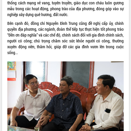
thống cách mạng vẻ vang, tuyên truyền, giáo dục con cháu luôn gương
VIDEO
mẫu trong các hoạt động, phong trào của địa phương, đóng góp vào sự
nghiệp xây dựng quê hương, đất nước.
Bên cạnh đó, đồng chí Nguyễn Đình Trung cũng đề nghị cấp ủy, chính
quyền địa phương, các ngành, đoàn thể tiếp tục thực hiện tốt phong trào
“Đền ơn đáp nghĩa” và các chế độ, chính sách đối với gia đình chính sách,
người có công; chú trọng chăm sóc sức khỏe người có công, thường
xuyên động viên, thăm hỏi, giúp đỡ các gia đình vươn lên trong cuộc
sống...
Khám bệnh, cấp phát thuốc miễn phí
và tặng quà người dân xã Cư Pui
Hội nghị UBND tỉnh Đắk Lắk thường kỳ
tháng 7/2026
Lễ truy tặng danh hiệu “Bà Mẹ Việt
Nam Anh hùng” và trao Huân chương
Lao động
ALBUM ẢNH
UBND tỉnh Đắk Lắk triển khai nhiệm
vụ 6 tháng cuối năm 2026
Kỳ họp thứ Hai, Hội đồng nhân dân
tỉnh khóa XI quyết nghị nhiều nội dung