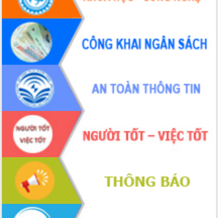
Thứ trưởng Bộ Y tế làm việc với tỉnh
Đắk Lắk về phát triển nhân lực y tế
cho trạm y tế cấp xã
Du lịch Đắk Lắk nâng tầm trải nghiệm
du khách thông qua Hệ thống cơ sở dữ
liệu và Bản đồ số
Tập huấn ứng dụng trí tuệ nhân tạo (AI)
trong thương mại điện tử năm 2026
Đoàn đại biểu Quốc hội tỉnh Đắk Lắk
trao đổi thông tin trước Kỳ họp thứ
nhất, Quốc hội khóa XVI
Quyết liệt cải cách hành chính, khơi
thông nguồn lực phát triển
Nâng cao hiệu lực, hiệu quả HĐND
tỉnh thông qua hiện đại hóa hành chính
Xã Ea Phê gắn cải cách hành chính với
chuyển đổi số
Phó Chủ tịch Thường trực UBND tỉnh
Hồ Thị Nguyên Thảo làm việc tại Trung
tâm Phục vụ hành chính công xã Ea
Phê