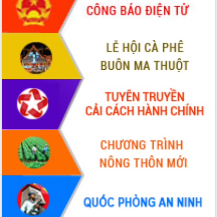
Hội thảo khoa học “Giải pháp thúc đẩy
phát triển nền kinh tế xanh tại tỉnh
Đắk Lắk”
Tăng cường giám sát, đôn đốc thực
hiện nhiệm vụ quản lý tài sản công
hàng tuần
Tháo gỡ những vướng mắc, đẩy mạnh
công tác cải cách thủ tục hành chính
tại Trung tâm Phục vụ hành chính
công tỉnh
Đắk Lắk: Tôn vinh 46 giải pháp tại Hội
thi Sáng tạo Kỹ thuật 2024 - 2025
Đắk Lắk rà soát, điều chỉnh Đề án 190
về phát triển nuôi trồng thủy sản
Phó Chủ tịch UBND tỉnh Đắk Lắk
Trương Công Thái kiểm tra thực địa
Dự án cao tốc Khánh Hòa - Buôn Ma
Thuột
Định vị cà phê Việt Nam như một “di
sản sống” trong dòng chảy toàn cầu