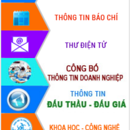
Xây dựng nông thôn mới: Nâng cao đời
sống người dân từ những mô hình thiết
thực
Quyết liệt tháo gỡ vướng mắc, đẩy
nhanh tiến độ các dự án trọng điểm
trong Khu kinh tế Nam Phú Yên
Hòn Yến phát triển du lịch gắn với bảo
tồn biển
Lấy ý kiến điều chỉnh Quy hoạch tỉnh
Đắk Lắk thời kỳ 2021-2030, tầm nhìn
đến năm 2050
Phát động chiến dịch 30 ngày đêm
giải phóng mặt bằng Tuyến đường bộ
ven biển
Đắk Lắk nỗ lực thúc đẩy tăng trưởng
kinh tế từ 10% trở lên trong Quý
II/2026
Đắk Lắk ký kết thỏa thuận hợp tác về
chuyển đổi số giai đoạn 2026 – 2030
với Tập đoàn Bưu chính Viễn thông
Việt Nam