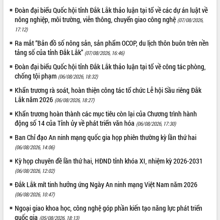
món ăn từ sầu riêng
Đoàn đại biểu Quốc hội tỉnh Đắk Lắk thảo luận tại tổ về các dự án luật về
Đắk Lắk công bố Quy hoạch và xúc
nông nghiệp, môi trường, viễn thông, chuyển giao công nghệ
(07/08/2026,
tiến đầu tư tỉnh
17:12)
Ngành cá ngừ Đắk Lắk chủ động thích
Ra mắt “Bản đồ số nông sản, sản phẩm OCOP, du lịch thôn buôn trên nền
ứng để giữ vững thị trường xuất khẩu
tảng số của tỉnh Đắk Lắk”
(07/08/2026, 16:46)
Diễn đàn Kinh tế tư nhân Việt Nam đột
Đoàn đại biểu Quốc hội tỉnh Đắk Lắk thảo luận tại tổ về công tác phòng,
phá cơ chế - Hợp tác công tư
chống tội phạm
(06/08/2026, 18:32)
Đề án 06 tạo bước ngoặt đột phá trong
Khẩn trương rà soát, hoàn thiện công tác tổ chức Lễ hội Sầu riêng Đắk
cải cách hành chính tỉnh Đắk Lắk
Lắk năm 2026
(06/08/2026, 18:27)
Kết nối tour, đẩy mạnh chuyển đổi số
để phát triển du lịch Đắk Lắk
Khẩn trương hoàn thành các mục tiêu còn lại của Chương trình hành
động số 14 của Tỉnh ủy về phát triển văn hóa
(06/08/2026, 17:30)
Khởi động Dự án Đầu tư xây dựng hạ
tầng kỹ thuật Cụm công nghiệp Tân
Ban Chỉ đạo An ninh mạng quốc gia họp phiên thường kỳ lần thứ hai
Tiến
(06/08/2026, 14:06)
Gặp mặt các cơ quan báo chí nhân Kỷ
Kỳ họp chuyên đề lần thứ hai, HĐND tỉnh khóa XI, nhiệm kỳ 2026-2031
niệm 101 năm Ngày Báo chí Cách
(06/08/2026, 12:02)
mạng Việt Nam
Đắk Lắk mít tinh hưởng ứng Ngày An ninh mạng Việt Nam năm 2026
Đắk Lắk sơ kết 4 năm triển khai thực
(06/08/2026, 10:47)
hiện Đề án 06 của Chính phủ
Ngoại giao khoa học, công nghệ góp phần kiến tạo năng lực phát triển
Họp báo thông tin về Hội nghị Công bố
quốc gia
(05/08/2026, 18:13)