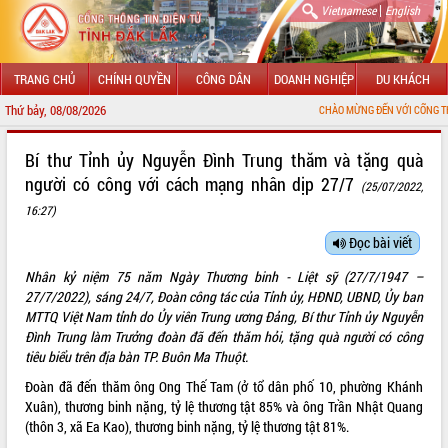
|
Vietnamese
English
TRANG CHỦ
CHÍNH QUYỀN
CÔNG DÂN
DOANH NGHIỆP
DU KHÁCH
Thứ bảy, 08/08/2026
CHÀO MỪNG ĐẾN VỚI CỔNG THÔNG TIN Đ
GIỚI THIỆU
Bí thư Tỉnh ủy Nguyễn Đình Trung thăm và tặng quà
người có công với cách mạng nhân dịp 27/7
(25/07/2022,
LÃNH ĐẠO UBND TỈNH
16:27)
TIN TỨC SỰ KIỆN
Đọc bài viết
SỞ, BAN, NGÀNH
Nhân kỷ niệm 75 năm Ngày Thương binh - Liệt sỹ (27/7/1947 –
27/7/2022), sáng 24/7, Đoàn công tác của Tỉnh ủy, HĐND, UBND, Ủy ban
UBND CÁC XÃ, PHƯỜNG
MTTQ Việt Nam tỉnh do Ủy viên Trung ương Đảng, Bí thư Tỉnh ủy Nguyễn
Đình Trung làm Trưởng đoàn đã đến thăm hỏi, tặng quà người có công
THÔNG TIN CHỈ ĐẠO ĐIỀU HÀNH
tiêu biểu trên địa bàn TP. Buôn Ma Thuột.
Đoàn đã đến thăm ông Ong Thế Tam (ở tổ dân phố 10, phường Khánh
HỆ THỐNG VĂN BẢN
Xuân), thương binh nặng, tỷ lệ thương tật 85% và ông Trần Nhật Quang
(thôn 3, xã Ea Kao), thương binh nặng, tỷ lệ thương tật 81%.
VĂN BẢN HĐND TỈNH