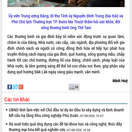
quan trọng
Bí thư Tỉnh ủy Lương Nguyễn Minh
Ủy viên Trung ương Đảng, Bí thư Tỉnh ủy Nguyễn Đình Trung (bìa trái) và
Triết thăm, tặng quà người có công với
Phó Chủ tịch Thường trực TP. Buôn Ma Thuột thăm hỏi sức khỏe, đời
cách mạng
sống thương binh Ong Thế Tam
Rà soát, hoàn thiện hệ thống thiết chế
Các thương binh và gia đình bày tỏ niềm xúc động trước sự quan tâm,
văn hóa, thể thao đáp ứng yêu cầu
LIÊN KẾT WEB
chăm lo của Đảng, Nhà nước, các cấp, các ngành, địa phương đối với gia
phát triển mới
đình chính sách và người có công; đồng thời hứa sẽ tiếp tục phát huy
Thường trực HĐND tỉnh Đắk Lắk gặp
truyền thống cách mạng của gia đình, quê hương, sống gương mẫu, chấp
mặt Đoàn chuyên gia y tế TP. Hồ Chí
hành tốt các chủ trương, đường lối của Đảng, chính sách, pháp luật của
Minh
Nhà nước, là tấm gương sáng để thế hệ con cháu noi theo, góp phần xây
THỐNG KÊ TRUY CẬP
Lễ truy điệu và an táng hài cốt liệt sĩ
dựng quê hương Đắk Lắk ngày càng giàu mạnh, văn minh.
tại Nghĩa trang Liệt sĩ xã Sơn Hòa
Hôm nay:
30707
Minh Huệ
Bàn giải pháp tháo gỡ khó khăn trong
Tất cả:
66076030
In
xuất khẩu sầu riêng và triển khai quy
định EUDR
Các tin khác
Thứ trưởng Bộ Nông nghiệp và Môi
trường Nguyễn Hoàng Hiệp khảo sát
UBND tỉnh làm việc với Chủ đầu tư dự án Đầu tư xây dựng và kinh doanh
vùng trồng và doanh nghiệp đóng gói
kết cấu hạ tầng Khu công nghiệp Phú Xuân
(07/08/2026, 19:47)
sầu riêng tại Đắk Lắk
Rà soát hiệu quả ứng dụng các đề tài khoa học và công nghệ, thúc đẩy
Trình diễn nghệ thuật chế biến các
thương mại hóa kết quả nghiên cứu
(07/08/2026, 18:34)