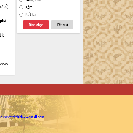
cơ sở,
Kém
Rất kém
 phát
Bình chọn
Kết quả
Lắk
8/2026,
ặc congttdtdaklak@gmail.com