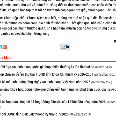
một mùa Trung thu vui vẻ, đầm ấm. Đồng thời Bí thư mong muốn các cháu thiếu nhi
ỗ lực, cố gắng học tập thật tốt để trở thành con ngoan trò giỏi, cháu ngoan Bác Hồ
đức Giác Hiệp, chùa Phước Niệm cho biết, những em nhỏ nhận quà đều là học sinh g
bàn xã nhưng có hoàn cảnh gia đình rất khó khăn. Thời gian qua, nhà chùa cũng t
n kêu gọi các mạnh thường quân, nhà hảo tâm khuyên góp hỗ trợ cho những gia đì
 cảnh đặc biệt khó khăn trong vùng.
K
In
in khác
 Chỉ đạo An ninh mạng quốc gia họp phiên thường kỳ lần thứ hai
(06/08/2026, 14:06)
họp chuyên đề lần thứ hai, HĐND tỉnh khóa XI, nhiệm kỳ 2026-2031
(06/08/2026, 12:02)
 Lắk mít tinh hưởng ứng Ngày An ninh mạng Việt Nam năm 2026
(06/08/2026, 10:47)
i giao khoa học, công nghệ góp phần kiến tạo năng lực phát triển quốc gia
(05/08/2
)
 Lắk họp báo công bố 17 hoạt động đặc sắc của Lễ hội Sầu riêng năm 2026
(05/08/2
)
 nghị UBND tỉnh Đắk Lắk thường kỳ tháng 7/2026
(05/08/2026, 17:18)