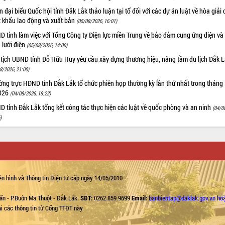
 đại biểu Quốc hội tỉnh Đắk Lắk thảo luận tại tổ đối với các dự án luật về hòa giải 
t khẩu lao động và xuất bản
(05/08/2026, 16:01)
 tỉnh làm việc với Tổng Công ty Điện lực miền Trung về bảo đảm cung ứng điện và
n lưới điện
(05/08/2026, 14:00)
 tịch UBND tỉnh Đỗ Hữu Huy yêu cầu xây dựng thương hiệu, nâng tầm du lịch Đắk 
8/2026, 21:00)
ng trực HĐND tỉnh Đắk Lắk tổ chức phiên họp thường kỳ lần thứ nhất trong tháng
026
(04/08/2026, 18:22)
 tỉnh Đắk Lắk tổng kết công tác thực hiện các luật về quốc phòng và an ninh
(04/0
)
n hình và Thông tin Điện tử cấp ngày 14/05/2010
ẩn - P.Buôn Ma Thuột - Đắk Lắk.
SĐT:
0262.859.9699
Email:
banbientap@daklak.gov.vn ho
lại các thông tin từ Cổng TTĐT này