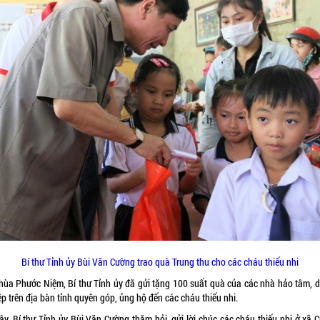
Bí thư Tỉnh ủy Bùi Văn Cường trao quà Trung thu cho các cháu thiếu nhi
chùa Phước Niệm, Bí thư Tỉnh ủy đã gửi tặng 100 suất quà của các nhà hảo tâm, 
p trên địa bàn tỉnh quyên góp, ủng hộ đến các cháu thiếu nhi.
ây, Bí thư Tỉnh ủy Bùi Văn Cường thăm hỏi, gửi lời chúc các cháu thiếu nhi ở xã 