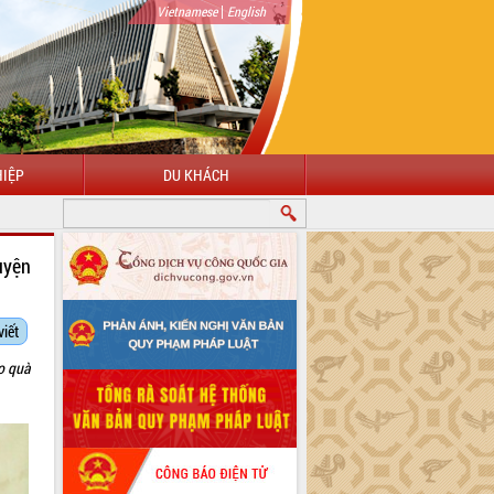
|
Vietnamese
English
IỆP
DU KHÁCH
uyện
viết
o quà