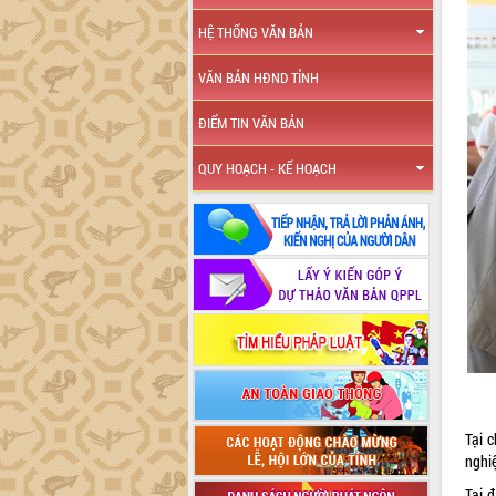
HỆ THỐNG VĂN BẢN
VĂN BẢN HĐND TỈNH
ĐIỂM TIN VĂN BẢN
QUY HOẠCH - KẾ HOẠCH
Tại 
nghiệ
Tại đ