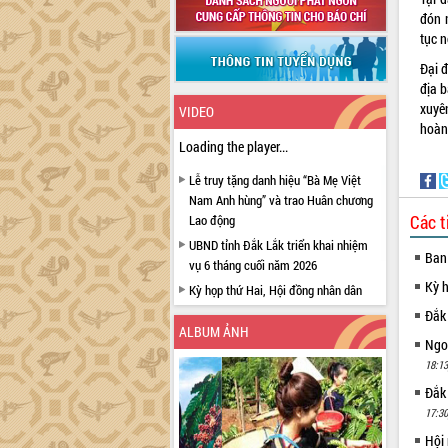
đón 
tục n
Đại 
địa 
xuyê
VIDEO
hoàn
Loading the player...
Lễ truy tặng danh hiệu “Bà Mẹ Việt
Nam Anh hùng” và trao Huân chương
Các t
Lao động
UBND tỉnh Đắk Lắk triển khai nhiệm
Ban
vụ 6 tháng cuối năm 2026
Kỳ 
Kỳ họp thứ Hai, Hội đồng nhân dân
tỉnh khóa XI quyết nghị nhiều nội dung
Đắk
quan trọng
ALBUM ẢNH
Ngoạ
Bí thư Tỉnh ủy Lương Nguyễn Minh
18:13
Triết thăm, tặng quà người có công với
Đắk
cách mạng
17:30
Rà soát, hoàn thiện hệ thống thiết chế
văn hóa, thể thao đáp ứng yêu cầu
Hội