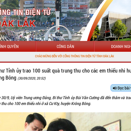
ÍNH QUYỀN
CÔNG DÂN
DOANH NGH
CHÀO MỪNG ĐẾN VỚI CỔNG THÔNG TIN ĐIỆN TỬ TỈNH ĐẮK LẮK
thư Tỉnh ủy trao 100 suất quà trung thu cho các em thiếu nhi h
ng Bông
(30/09/2020, 20:52)
Đọc bài 
 30/9, Uỷ viên Trung ương Đảng, Bí thư Tỉnh ủy Bùi Văn Cường đã đến thăm và tra
g thu cho 100 em thiếu nhi ở xã Cư Kty, huyện Krông Bông.