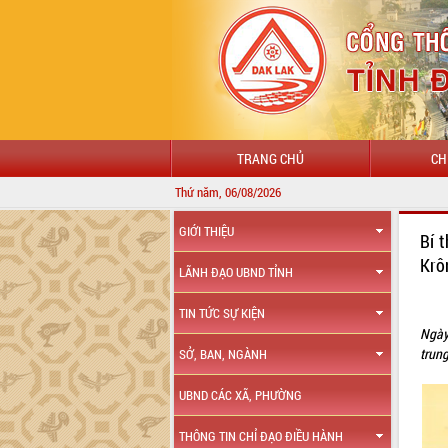
TRANG CHỦ
CH
Thứ năm, 06/08/2026
GIỚI THIỆU
Bí 
Krô
LÃNH ĐẠO UBND TỈNH
TIN TỨC SỰ KIỆN
Ngày
trun
SỞ, BAN, NGÀNH
UBND CÁC XÃ, PHƯỜNG
THÔNG TIN CHỈ ĐẠO ĐIỀU HÀNH