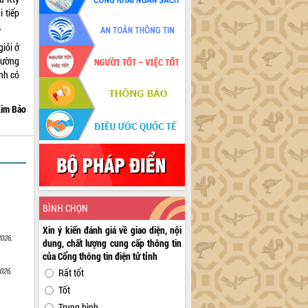
 tiếp
.
iỏi ở
hường
nh có
im Bảo
BÌNH CHỌN
Xin ý kiến đánh giá về giao diện, nội
026,
dung, chất lượng cung cấp thông tin
của Cổng thông tin điện tử tỉnh
026,
Rất tốt
Tốt
Trung bình