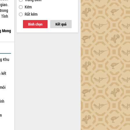
 giao.
Kém
trong
Rất kém
 Tỉnh
Bình chọn
Kết quả
g Mong
ng Khu
 kết
 môi
ỉnh
ạm