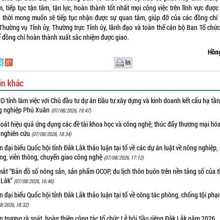
, tiếp tục tận tâm, tận lực, hoàn thành tốt nhất mọi công việc trên lĩnh vực được
 thời mong muốn sẽ tiếp tục nhận được sự quan tâm, giúp đỡ của các đồng chí 
Thường vụ Tỉnh ủy, Thường trực Tỉnh ủy, lãnh đạo và toàn thể cán bộ Ban Tổ chức
ể đồng chí hoàn thành xuất sắc nhiệm được giao.
Hồn
In
in khác
 tỉnh làm việc với Chủ đầu tư dự án Đầu tư xây dựng và kinh doanh kết cấu hạ tầ
g nghiệp Phú Xuân
(07/08/2026, 19:47)
oát hiệu quả ứng dụng các đề tài khoa học và công nghệ, thúc đẩy thương mại hóa
 nghiên cứu
(07/08/2026, 18:34)
 đại biểu Quốc hội tỉnh Đắk Lắk thảo luận tại tổ về các dự án luật về nông nghiệp,
ờng, viễn thông, chuyển giao công nghệ
(07/08/2026, 17:12)
ắt “Bản đồ số nông sản, sản phẩm OCOP, du lịch thôn buôn trên nền tảng số của t
 Lắk”
(07/08/2026, 16:46)
 đại biểu Quốc hội tỉnh Đắk Lắk thảo luận tại tổ về công tác phòng, chống tội ph
8/2026, 18:32)
 trương rà soát, hoàn thiện công tác tổ chức Lễ hội Sầu riêng Đắk Lắk năm 2026