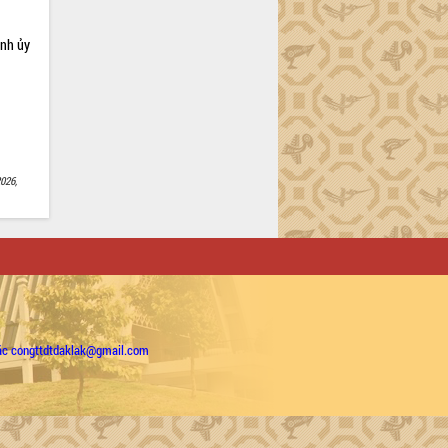
ỉnh ủy
026,
ặc congttdtdaklak@gmail.com