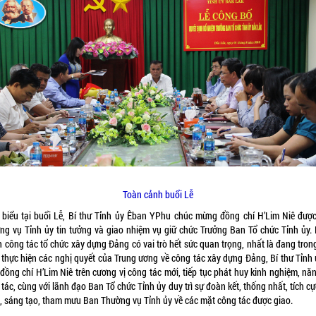
Toàn cảnh buổi Lễ
 biểu tại buổi Lễ, Bí thư Tỉnh ủy Êban YPhu chúc mừng đồng chí H’Lim Niê đượ
ng vụ Tỉnh ủy tin tưởng và giao nhiệm vụ giữ chức Trưởng Ban Tổ chức Tỉnh ủy.
 công tác tổ chức xây dựng Đảng có vai trò hết sức quan trọng, nhất là đang trong
 thực hiện các nghị quyết của Trung ương về công tác xây dựng Đảng, Bí thư Tỉnh 
đồng chí H’Lim Niê trên cương vị công tác mới, tiếp tục phát huy kinh nghiệm, nă
tác, cùng với lãnh đạo Ban Tổ chức Tỉnh ủy duy trì sự đoàn kết, thống nhất, tích c
, sáng tạo, tham mưu Ban Thường vụ Tỉnh ủy về các mặt công tác được giao.