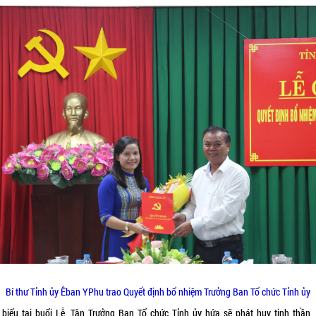
Bí thư Tỉnh ủy Êban YPhu trao Quyết định bổ nhiệm Trưởng Ban Tổ chức Tỉnh ủy
 biểu tại buổi Lễ, Tân Trưởng Ban Tổ chức Tỉnh ủy hứa sẽ phát huy tinh thần, 