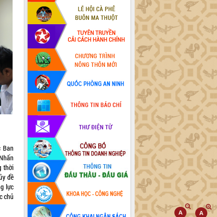
c Ban
 Nhấn
 thời
ủy đề
ng lực
ực chủ