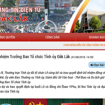
ÍNH QUYỀN
CÔNG DÂN
DOANH NGH
CHÀO MỪNG ĐẾN VỚI CỔNG THÔNG TIN ĐIỆN TỬ TỈNH ĐẮ
nhiệm Trưởng Ban Tổ chức Tỉnh ủy Đắk Lắk
(01/08/2018, 14:39)
Đọc bài 
/8, Thường trực Tỉnh ủy đã tổ chức Lễ công bố và trao quyết định bổ nhiệm đồng c
Niê, Ủy viên Ban Thường vụ Tỉnh ủy, Giám đốc Sở Văn hoá - Thể thao và Du lịch giữ
ởng Ban Tổ chức Tỉnh ủy.
 dự và trao quyết định tại buổi Lễ có đồng chí Êban YPhu, Bí thư Tỉnh ủy và đại
Ban của Tỉnh ủy.