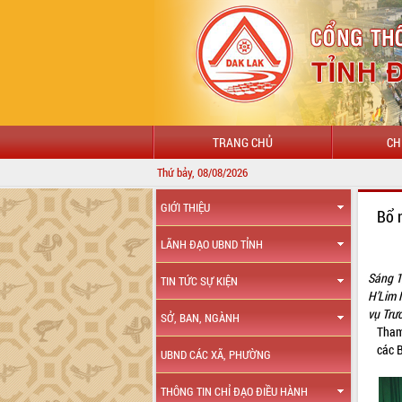
TRANG CHỦ
CH
Thứ bảy, 08/08/2026
GIỚI THIỆU
Bổ 
LÃNH ĐẠO UBND TỈNH
Sáng 1
TIN TỨC SỰ KIỆN
H’Lim 
vụ Trư
SỞ, BAN, NGÀNH
Tham
các 
UBND CÁC XÃ, PHƯỜNG
THÔNG TIN CHỈ ĐẠO ĐIỀU HÀNH