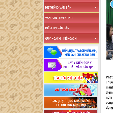
HỆ THỐNG VĂN BẢN
VĂN BẢN HĐND TỈNH
ĐIỂM TIN VĂN BẢN
QUY HOẠCH - KẾ HOẠCH
Phát
Thườ
mạnh
điểm
nghị 
công 
động