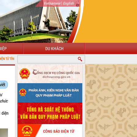
|
Vietnamese
English
IỆP
DU KHÁCH
K LẮK
viết
hí
 chức
 diện