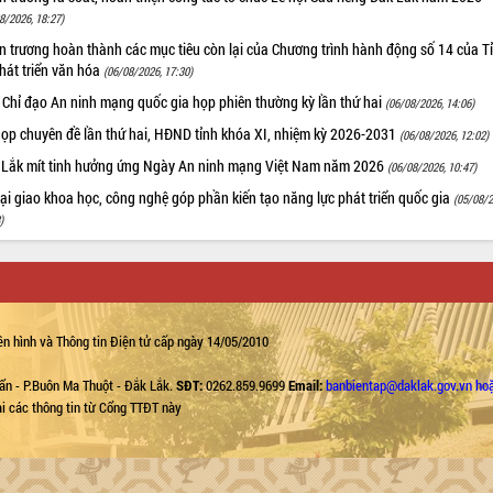
8/2026, 18:27)
 trương hoàn thành các mục tiêu còn lại của Chương trình hành động số 14 của T
hát triển văn hóa
(06/08/2026, 17:30)
 Chỉ đạo An ninh mạng quốc gia họp phiên thường kỳ lần thứ hai
(06/08/2026, 14:06)
họp chuyên đề lần thứ hai, HĐND tỉnh khóa XI, nhiệm kỳ 2026-2031
(06/08/2026, 12:02)
 Lắk mít tinh hưởng ứng Ngày An ninh mạng Việt Nam năm 2026
(06/08/2026, 10:47)
i giao khoa học, công nghệ góp phần kiến tạo năng lực phát triển quốc gia
(05/08/2
)
n hình và Thông tin Điện tử cấp ngày 14/05/2010
ẩn - P.Buôn Ma Thuột - Đắk Lắk.
SĐT:
0262.859.9699
Email:
banbientap@daklak.gov.vn ho
lại các thông tin từ Cổng TTĐT này