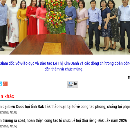
Giám đốc Sở Giáo dục và Đào tạo Lê Thị Kim Oanh và các đồng chí trong đoàn côn
đến thăm và chúc mừng.
T
In
in khác
 đại biểu Quốc hội tỉnh Đắk Lắk thảo luận tại tổ về công tác phòng, chống tội ph
8/2026, 18:32)
 trương rà soát, hoàn thiện công tác tổ chức Lễ hội Sầu riêng Đắk Lắk năm 2026
8/2026, 18:27)