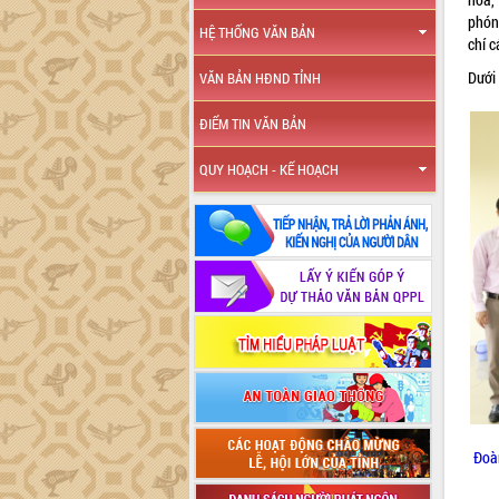
phón
HỆ THỐNG VĂN BẢN
chí 
Dưới 
VĂN BẢN HĐND TỈNH
ĐIỂM TIN VĂN BẢN
QUY HOẠCH - KẾ HOẠCH
Đoà