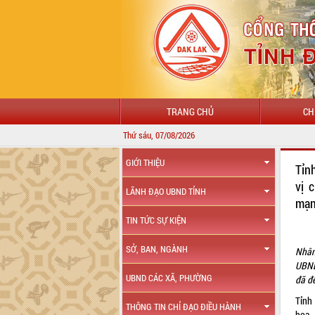
TRANG CHỦ
CH
Thứ sáu, 07/08/2026
GIỚI THIỆU
Tỉn
vị 
LÃNH ĐẠO UBND TỈNH
mạn
TIN TỨC SỰ KIỆN
SỞ, BAN, NGÀNH
Nhân
UBND
UBND CÁC XÃ, PHƯỜNG
đã đ
Tỉnh
THÔNG TIN CHỈ ĐẠO ĐIỀU HÀNH
hoa,