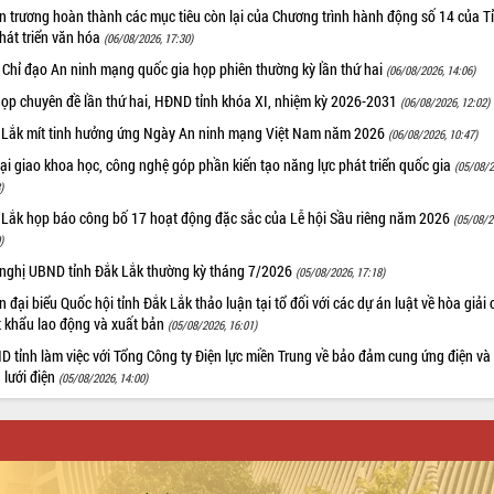
 trương hoàn thành các mục tiêu còn lại của Chương trình hành động số 14 của T
hát triển văn hóa
(06/08/2026, 17:30)
 Chỉ đạo An ninh mạng quốc gia họp phiên thường kỳ lần thứ hai
(06/08/2026, 14:06)
họp chuyên đề lần thứ hai, HĐND tỉnh khóa XI, nhiệm kỳ 2026-2031
(06/08/2026, 12:02)
 Lắk mít tinh hưởng ứng Ngày An ninh mạng Việt Nam năm 2026
(06/08/2026, 10:47)
i giao khoa học, công nghệ góp phần kiến tạo năng lực phát triển quốc gia
(05/08/2
)
 Lắk họp báo công bố 17 hoạt động đặc sắc của Lễ hội Sầu riêng năm 2026
(05/08/2
)
 nghị UBND tỉnh Đắk Lắk thường kỳ tháng 7/2026
(05/08/2026, 17:18)
 đại biểu Quốc hội tỉnh Đắk Lắk thảo luận tại tổ đối với các dự án luật về hòa giải 
t khẩu lao động và xuất bản
(05/08/2026, 16:01)
 tỉnh làm việc với Tổng Công ty Điện lực miền Trung về bảo đảm cung ứng điện và
n lưới điện
(05/08/2026, 14:00)