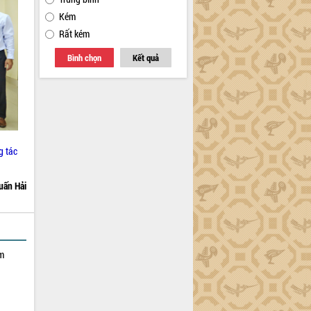
Kém
Rất kém
Bình chọn
Kết quả
g tác
uấn Hải
ạm