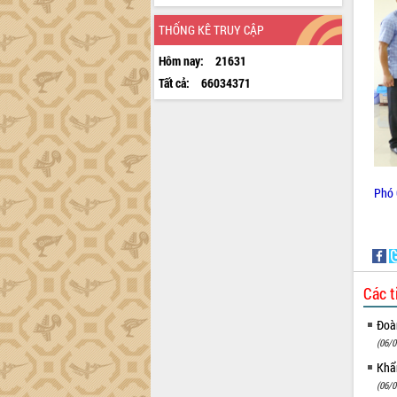
THỐNG KÊ TRUY CẬP
Hôm nay:
21631
Tất cả:
66034371
Phó 
Các t
Đoàn
(06/0
Khẩn
(06/0