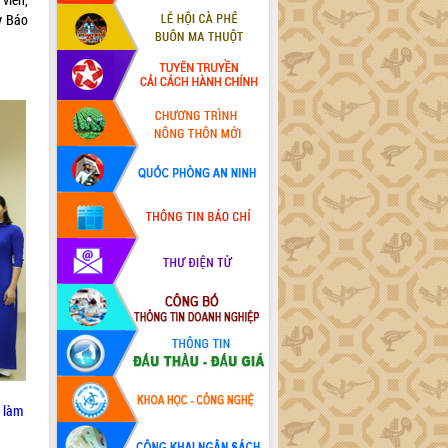
y Báo
 làm