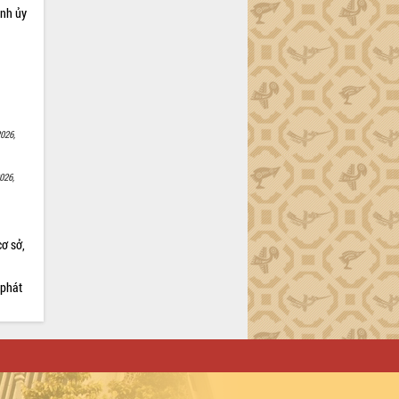
ỉnh ủy
026,
026,
cơ sở,
 phát