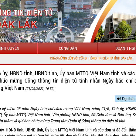
ÍNH QUYỀN
CÔNG DÂN
DOANH NGH
CHÀO MỪNG ĐẾN VỚI CỔNG THÔNG TIN ĐIỆN TỬ TỈNH ĐẮK LẮK
h ủy, HĐND tỉnh, UBND tỉnh, Ủy ban MTTQ Việt Nam tỉnh và các
chúc mừng Cổng thông tin điện tử tỉnh nhân Ngày báo chí 
g Việt Nam
(21/06/2021, 15:32)
Đọc bài 
 kỷ niệm 96 năm Ngày báo chí cách mạng Việt Nam, sáng 21/6, Tỉnh ủy, HĐND 
, Ủy ban MTTQ Việt Nam tỉnh, Văn phòng UBND tỉnh, Sở Giáo dục và Đào tạo, Sở
ến thăm và gửi hoa chúc mừng Trung tâm Quản lý Cổng thông tin điện tử tỉnh.
 ủy, HĐND tỉnh, UBND tỉnh, Ủy ban MTTQ Việt Nam tỉnh và các đơn vị đã đến thăm
 thư chúc mừng với những lời chúc tốt đẹp nhất đến tập thể lãnh đạo, biên tập 