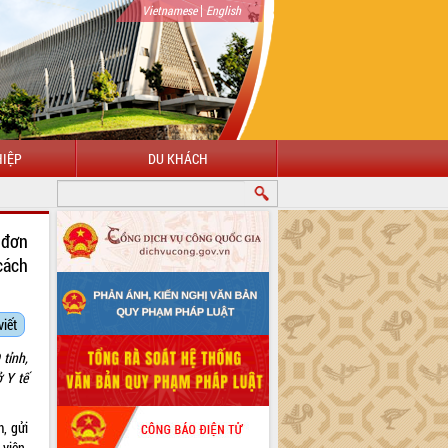
|
Vietnamese
English
IỆP
DU KHÁCH
 đơn
cách
viết
tỉnh,
 Y tế
, gửi
viên,