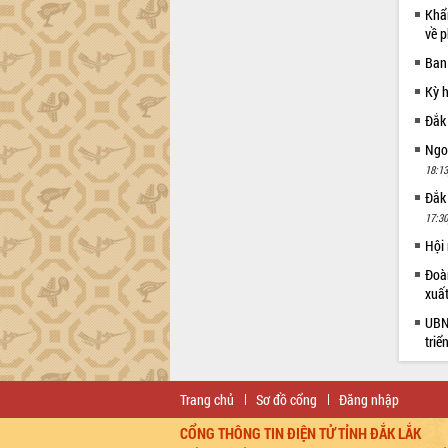
Khẩn
về p
Ban
Kỳ 
Đắk
Ngoạ
18:13
Đắk
17:30
Hội
Đoàn
xuấ
UBND
triể
Trang chủ
Sơ đồ cổng
Đăng nhập
CỔNG THÔNG TIN ĐIỆN TỬ TỈNH ĐẮK LẮK