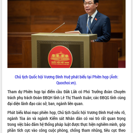
ĐIỂM TIN VĂN BẢN
QUY HOẠCH - KẾ HOẠCH
Chủ tịch Quốc hội Vương Đình Huệ phát biểu tại Phiên họp (Ảnh:
Quochoi.vn).
Tham dự Phiên họp tại điểm cầu Đắk Lắk có Phó Trưởng đoàn Chuyên
trách phụ trách Đoàn ĐBQH tỉnh Lê Thị Thanh Xuân; các ĐBQG tỉnh cùng
đại diện lãnh đạo các sở, ban, ngành liên quan.
Phát biểu khai mạc phiên họp, Chủ tịch Quốc hội Vương Đình Huệ nêu rõ,
ngành Tòa án và ngành Kiểm sát Nhân dân có vai trò rất quan trọng
trong việc bảo đảm hệ thống pháp luật được thực hiện nghiêm minh, góp
phần tích cực vào công cuộc phòng, chống tham nhũng, tiêu cực theo