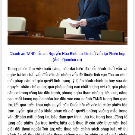
phát triển mới
Thường trực HĐND tỉnh Đắk Lắk gặp
mặt Đoàn chuyên gia y tế TP. Hồ Chí
Minh
THỐNG KÊ TRUY CẬP
Lễ truy điệu và an táng hài cốt liệt sĩ
tại Nghĩa trang Liệt sĩ xã Sơn Hòa
Hôm nay:
4286
Bàn giải pháp tháo gỡ khó khăn trong
Tất cả:
66049609
xuất khẩu sầu riêng và triển khai quy
Chánh án TAND tối cao Nguyễn Hòa Bình trả lời chất vấn tại Phiên họp
định EUDR
(Ảnh: Quochoi.vn)
Thứ trưởng Bộ Nông nghiệp và Môi
Trong phiên làm việc buổi sáng, các đại biểu đã tiến hành chất vấn và
trường Nguyễn Hoàng Hiệp khảo sát
nghe trả lời chất vấn đối với các nhóm vấn đề thuộc lĩnh vực Tòa án như:
vùng trồng và doanh nghiệp đóng gói
giải pháp căn cơ giải quyết tình trạng tỷ lệ án hành chính bị hủy sửa do
sầu riêng tại Đắk Lắk
nguyên nhân chủ quan; giải pháp nâng cao chất lượng xét xử; giải pháp
Trình diễn nghệ thuật chế biến các
căn cơ trong công tác đấu tranh, phòng ngừa tham nhũng, tiêu cực; nâng
món ăn từ sầu riêng
cao chất lượng nguồn nhân lực đầu vào của ngành TAND trong thời gian
tới; kết quả triển khai nghị quyết của Quốc hội về việc tổ chức phiên tòa
Đắk Lắk công bố Quy hoạch và xúc
trực tuyến; giải pháp khắc phục và giải quyết những vướng mắc trong
tiến đầu tư tỉnh
vấn đề bảo mật thông tin, bảo đảm quy trình, thủ tục trong hoạt động tố
Ngành cá ngừ Đắk Lắk chủ động thích
tụng của phiên tòa trực tuyến; hiệu quả thực tế của việc thực hiện hoà
ứng để giữ vững thị trường xuất khẩu
giải đối thoại ngoài Toà án; việc thực hiện chính sách pháp luật về thi
Diễn đàn Kinh tế tư nhân Việt Nam đột
hành án và thu hồi tài sản tham nhũng; nguyên nhân và các giải pháp