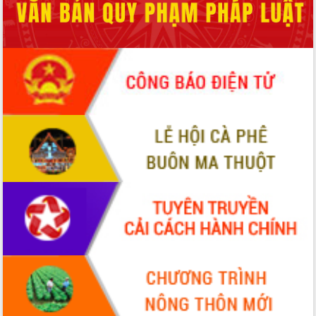
hai con số trong năm 2026
Tổ chức trang trọng Lễ hội Đền thờ
Lương Văn Chánh năm 2026
Phó Bí thư Tỉnh ủy Đắk Lắk Đỗ Hữu
Huy giữ chức Bí thư Đảng ủy Ủy Ban
Nhân dân tỉnh
Bệnh án điện tử thúc đẩy chuyển đổi
số y tế tại Đắk Lắk
Chuyển đổi số thư viện: Mở rộng
không gian tri thức trong thời đại số
Đánh giá, rút kinh nghiệm công tác tổ
chức diễn tập trước ngày bầu cử
Chương trình “Gặp gỡ hữu nghị –
Friendship Meeting New Year 2026”
Bầu cử Quốc hội và HĐND: Cử tri Đắk
Lắk gửi gắm niềm tin, kỳ vọng vào lá
phiếu
Đắk Lắk sẵn sàng các điều kiện cho
Ngày hội bầu cử đại biểu Quốc hội
khóa XVI và HĐND các cấp nhiệm kỳ