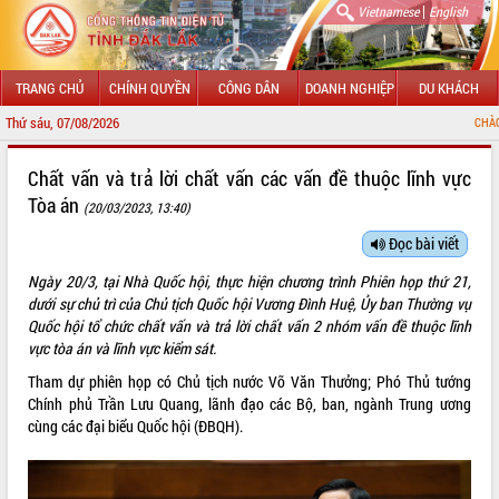
|
Vietnamese
English
TRANG CHỦ
CHÍNH QUYỀN
CÔNG DÂN
DOANH NGHIỆP
DU KHÁCH
Thứ sáu, 07/08/2026
CHÀO MỪNG ĐẾN VỚI C
GIỚI THIỆU
Chất vấn và trả lời chất vấn các vấn đề thuộc lĩnh vực
Tòa án
(20/03/2023, 13:40)
LÃNH ĐẠO UBND TỈNH
Đọc bài viết
TIN TỨC SỰ KIỆN
Ngày 20/3, tại Nhà Quốc hội, thực hiện chương trình Phiên họp thứ 21,
SỞ, BAN, NGÀNH
dưới sự chủ trì của Chủ tịch Quốc hội Vương Đình Huệ, Ủy ban Thường vụ
Quốc hội tổ chức chất vấn và trả lời chất vấn 2 nhóm vấn đề thuộc lĩnh
UBND CÁC XÃ, PHƯỜNG
vực tòa án và lĩnh vực kiểm sát.
Tham dự phiên họp có Chủ tịch nước Võ Văn Thưởng; Phó Thủ tướng
THÔNG TIN CHỈ ĐẠO ĐIỀU HÀNH
Chính phủ Trần Lưu Quang, lãnh đạo các Bộ, ban, ngành Trung ương
cùng các đại biểu Quốc hội (ĐBQH).
HỆ THỐNG VĂN BẢN
VĂN BẢN HĐND TỈNH