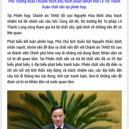
Phó Trưởng đoàn Chuyên trách phụ trách Đoàn ĐBQH tỉnh Lê Thị Thanh
Tháo gỡ những vướng mắc, đẩy mạnh
Xuân chất vấn tại phiên họp.
công tác cải cách thủ tục hành chính
Tại Phiên họp, Chánh án TAND tối cao Nguyễn Hòa Bình chịu trách
tại Trung tâm Phục vụ hành chính
nhiệm trả lời chính các câu hỏi. Cùng với đó, Bộ trưởng Bộ Tư pháp Lê
công tỉnh
Thành Long cùng tham gia trả lời chất vấn, giải trình về những vấn đề có
Đắk Lắk: Tôn vinh 46 giải pháp tại Hội
liên quan.
thi Sáng tạo Kỹ thuật 2024 - 2025
Phát biểu kết luận phiên họp, Phó Chủ tịch Quốc hội Nguyễn Khắc Định
Đắk Lắk rà soát, điều chỉnh Đề án 190
nhấn mạnh, nhóm vấn đề đưa ra chất vấn đối với Chánh án TAND tối cao
về phát triển nuôi trồng thủy sản
và thành viên Chính phủ hôm nay là những nội dung được Nhân dân và
Phó Chủ tịch UBND tỉnh Đắk Lắk
cử tri rất quan tâm. Tại Phiên chất vấn và trả lời chất vấn đã có 29 đại
Trương Công Thái kiểm tra thực địa
biểu phát biểu, 6 đại biểu phát biểu tranh luận. Phiên chất vấn đã diễn ra
Dự án cao tốc Khánh Hòa - Buôn Ma
rất sôi nổi với tinh thần xây dựng và trách nhiệm cao, các đại biểu đặt
Thuột
câu hỏi đi thẳng vào nội dung, tích cực tranh luận, làm rõ những vấn đề
Định vị cà phê Việt Nam như một “di
được cử tri và Nhân dân cả nước quan tâm.
sản sống” trong dòng chảy toàn cầu
Xây dựng nông thôn mới: Nâng cao đời
sống người dân từ những mô hình thiết
thực
Quyết liệt tháo gỡ vướng mắc, đẩy
nhanh tiến độ các dự án trọng điểm
trong Khu kinh tế Nam Phú Yên