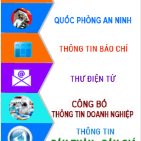
2026-2031
Đảm bảo cuộc bầu cử đại biểu Quốc
hội và đại biểu HĐND các cấp diễn ra
an toàn, hiệu quả, đúng quy định
Thủ tướng Chính phủ Phạm Minh Chính
kiểm tra, chỉ đạo hoàn thành các dự
án cao tốc và thăm khu tái định cư tại
Đắk Lắk
Sôi nổi Hội đua ngựa truyền thống Gò
Thì Thùng mừng Xuân Bính Ngọ 2026
Lãnh đạo tỉnh dâng hương tưởng niệm
tại Đập Đồng Cam đầu Xuân Bính Ngọ
Ngành nông nghiệp phấn đấu tăng
trưởng đạt 5,86% trong năm 2026
UBND tỉnh Đắk Lắk triển khai công tác
quốc phòng, quân sự địa phương năm
2026
Đắk Lắk tập trung toàn lực khắc phục
tồn tại IUU, sẵn sàng làm việc với
Đoàn thanh tra EC
Chủ tịch UBND tỉnh Tạ Anh Tuấn thăm,