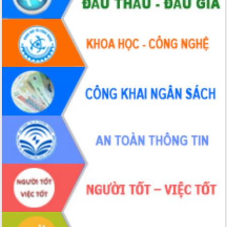
chúc mừng các bệnh viện nhân Ngày
Thầy thuốc Việt Nam
Rộn ràng lễ hội truyền thống Sông
nước Đà Nông lần thứ I năm 2026
Kỳ họp Chuyên đề lần thứ Năm, HĐND
tỉnh Đắk Lắk thông qua các nghị quyết
quan trọng
Thống nhất danh sách giới thiệu ứng
cử đại biểu Quốc hội khoá XVI và đại
biểu HĐND tỉnh Đắk Lắk, nhiệm kỳ
2026-2031
Phát động hai phong trào thi đua quan
trọng trong kỷ nguyên mới
Hội nghị lần thứ tư Ban Chỉ đạo công
tác bầu cử tỉnh Đắk Lắk
Hội nghị Báo cáo viên Trung ương
tháng 01/2026
Phó Thủ tướng Hồ Quốc Dũng đánh giá
cao kết quả Chiến dịch Quang Trung
tại Đắk Lắk