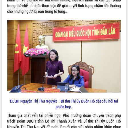
phá cơ chế - Hợp tác công tư
trong thể chế, tổ chức thực hiện để giải quyết tình trạng chậm bồi thường
Đề án 06 tạo bước ngoặt đột phá trong
cho những người bị oan trong tố tụng…
cải cách hành chính tỉnh Đắk Lắk
Kết nối tour, đẩy mạnh chuyển đổi số
để phát triển du lịch Đắk Lắk
Khởi động Dự án Đầu tư xây dựng hạ
tầng kỹ thuật Cụm công nghiệp Tân
Tiến
Gặp mặt các cơ quan báo chí nhân Kỷ
niệm 101 năm Ngày Báo chí Cách
mạng Việt Nam
Đắk Lắk sơ kết 4 năm triển khai thực
hiện Đề án 06 của Chính phủ
Họp báo thông tin về Hội nghị Công bố
Quy hoạch và Xúc tiến đầu tư tỉnh Đắk
Lắk
ĐBQH Nguyễn Thị Thu Nguyệt – Bí thư Thị ủy Buôn Hồ đặt câu hỏi tại
Khơi thông điểm nghẽn, đẩy nhanh
phiên họp.
giải ngân vốn khắc phục thiên tai
Tham gia chất vấn tại phiên họp, Phó Trưởng đoàn Chuyên trách phụ
HĐND tỉnh thông qua điều chỉnh Quy
trách Đoàn ĐBQH tỉnh Lê Thị Thanh Xuân và Bí thư Thị ủy Buôn Hồ
hoạch tỉnh thời kỳ 2021-2030
Nguyễn Thị Thu Nguyệt đề nghị làm rõ các giải pháp nhằm khắc phục