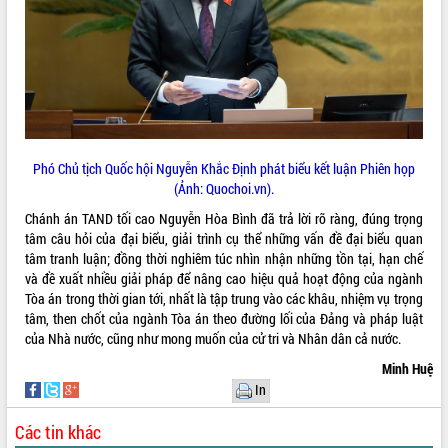
Hòn Yến phát triển du lịch gắn với bảo
tồn biển
Lấy ý kiến điều chỉnh Quy hoạch tỉnh
Đắk Lắk thời kỳ 2021-2030, tầm nhìn
đến năm 2050
Phát động chiến dịch 30 ngày đêm
giải phóng mặt bằng Tuyến đường bộ
ven biển
Phó Chủ tịch Quốc hội Nguyễn Khắc Định phát biểu kết luận Phiên họp
Đắk Lắk nỗ lực thúc đẩy tăng trưởng
(Ảnh: Quochoi.vn).
kinh tế từ 10% trở lên trong Quý
Chánh án TAND tối cao Nguyễn Hòa Bình đã trả lời rõ ràng, đúng trọng
II/2026
tâm câu hỏi của đại biểu, giải trình cụ thể những vấn đề đại biểu quan
Đắk Lắk ký kết thỏa thuận hợp tác về
tâm tranh luận; đồng thời nghiêm túc nhìn nhận những tồn tại, hạn chế
chuyển đổi số giai đoạn 2026 – 2030
và đề xuất nhiều giải pháp để nâng cao hiệu quả hoạt động của ngành
với Tập đoàn Bưu chính Viễn thông
Tòa án trong thời gian tới, nhất là tập trung vào các khâu, nhiệm vụ trọng
Việt Nam
tâm, then chốt của ngành Tòa án theo đường lối của Đảng và pháp luật
Thứ trưởng Bộ Y tế làm việc với tỉnh
của Nhà nước, cũng như mong muốn của cử tri và Nhân dân cả nước.
Đắk Lắk về phát triển nhân lực y tế
Minh Huệ
cho trạm y tế cấp xã
In
Du lịch Đắk Lắk nâng tầm trải nghiệm
du khách thông qua Hệ thống cơ sở dữ
Các tin khác
liệu và Bản đồ số