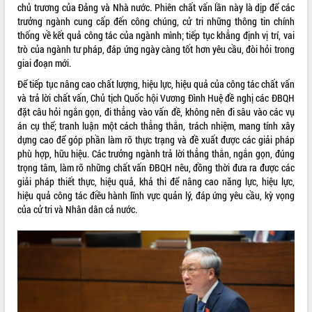
chủ trương của Đảng và Nhà nước. Phiên chất vấn lần này là dịp để các
VIDEO
trưởng ngành cung cấp đến công chúng, cử tri những thông tin chính
thống về kết quả công tác của ngành mình; tiếp tục khẳng định vị trí, vai
Loading the player...
trò của ngành tư pháp, đáp ứng ngày càng tốt hơn yêu cầu, đòi hỏi trong
giai đoạn mới.
Khám bệnh, cấp phát thuốc miễn phí
và tặng quà người dân xã Cư Pui
Để tiếp tục nâng cao chất lượng, hiệu lực, hiệu quả của công tác chất vấn
và trả lời chất vấn, Chủ tịch Quốc hội Vương Đình Huệ đề nghị các ĐBQH
Hội nghị UBND tỉnh Đắk Lắk thường kỳ
đặt câu hỏi ngắn gọn, đi thẳng vào vấn đề, không nên đi sâu vào các vụ
tháng 7/2026
án cụ thể; tranh luận một cách thẳng thắn, trách nhiệm, mang tính xây
Lễ truy tặng danh hiệu “Bà Mẹ Việt
dựng cao để góp phần làm rõ thực trạng và đề xuất được các giải pháp
Nam Anh hùng” và trao Huân chương
phù hợp, hữu hiệu. Các trưởng ngành trả lời thẳng thắn, ngắn gọn, đúng
Lao động
trọng tâm, làm rõ những chất vấn ĐBQH nêu, đồng thời đưa ra được các
ALBUM ẢNH
UBND tỉnh Đắk Lắk triển khai nhiệm
giải pháp thiết thực, hiệu quả, khả thi để nâng cao năng lực, hiệu lực,
vụ 6 tháng cuối năm 2026
hiệu quả công tác điều hành lĩnh vực quản lý, đáp ứng yêu cầu, kỳ vọng
Kỳ họp thứ Hai, Hội đồng nhân dân
của cử tri và Nhân dân cả nước.
tỉnh khóa XI quyết nghị nhiều nội dung
quan trọng
Bí thư Tỉnh ủy Lương Nguyễn Minh
Triết thăm, tặng quà người có công với
cách mạng
Rà soát, hoàn thiện hệ thống thiết chế
văn hóa, thể thao đáp ứng yêu cầu
LIÊN KẾT WEB