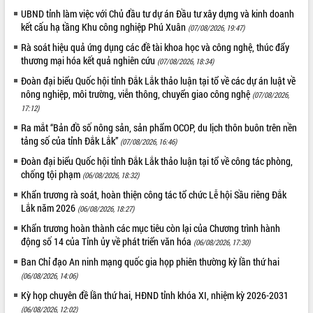
Tập huấn ứng dụng trí tuệ nhân tạo (AI)
UBND tỉnh làm việc với Chủ đầu tư dự án Đầu tư xây dựng và kinh doanh
trong thương mại điện tử năm 2026
kết cấu hạ tầng Khu công nghiệp Phú Xuân
(07/08/2026, 19:47)
Đoàn đại biểu Quốc hội tỉnh Đắk Lắk
Rà soát hiệu quả ứng dụng các đề tài khoa học và công nghệ, thúc đẩy
trao đổi thông tin trước Kỳ họp thứ
thương mại hóa kết quả nghiên cứu
(07/08/2026, 18:34)
nhất, Quốc hội khóa XVI
Đoàn đại biểu Quốc hội tỉnh Đắk Lắk thảo luận tại tổ về các dự án luật về
Quyết liệt cải cách hành chính, khơi
nông nghiệp, môi trường, viễn thông, chuyển giao công nghệ
(07/08/2026,
thông nguồn lực phát triển
17:12)
Nâng cao hiệu lực, hiệu quả HĐND
Ra mắt “Bản đồ số nông sản, sản phẩm OCOP, du lịch thôn buôn trên nền
tỉnh thông qua hiện đại hóa hành chính
tảng số của tỉnh Đắk Lắk”
(07/08/2026, 16:46)
Xã Ea Phê gắn cải cách hành chính với
Đoàn đại biểu Quốc hội tỉnh Đắk Lắk thảo luận tại tổ về công tác phòng,
chuyển đổi số
chống tội phạm
(06/08/2026, 18:32)
Phó Chủ tịch Thường trực UBND tỉnh
Khẩn trương rà soát, hoàn thiện công tác tổ chức Lễ hội Sầu riêng Đắk
Hồ Thị Nguyên Thảo làm việc tại Trung
Lắk năm 2026
tâm Phục vụ hành chính công xã Ea
(06/08/2026, 18:27)
Phê
Khẩn trương hoàn thành các mục tiêu còn lại của Chương trình hành
Xây dựng nền hành chính số đồng
động số 14 của Tỉnh ủy về phát triển văn hóa
(06/08/2026, 17:30)
hành cùng nông dân dân, doanh nghiệp
Ban Chỉ đạo An ninh mạng quốc gia họp phiên thường kỳ lần thứ hai
Giai đoạn 2026-2030, Đắk Lắk phấn
(06/08/2026, 14:06)
đấu có 77% xã đạt chuẩn nông thôn
Kỳ họp chuyên đề lần thứ hai, HĐND tỉnh khóa XI, nhiệm kỳ 2026-2031
mới
(06/08/2026, 12:02)