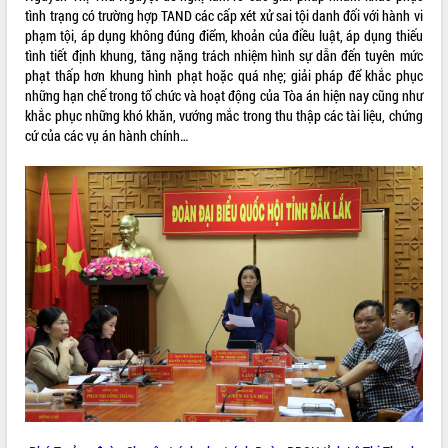
Hội thảo góp ý hồ sơ điều chỉnh quy
tình trạng có trường hợp TAND các cấp xét xử sai tội danh đối với hành vi
hoạch tỉnh Đắk Lắk thời kỳ 2021-2030,
phạm tội, áp dụng không đúng điểm, khoản của điều luật, áp dụng thiếu
tầm nhìn đến năm 2050
tình tiết định khung, tăng nặng trách nhiệm hình sự dẫn đến tuyên mức
Nâng cao hiệu quả hoạt động của các
phạt thấp hơn khung hình phạt hoặc quá nhẹ; giải pháp để khắc phục
doanh nghiệp nhà nước
những hạn chế trong tổ chức và hoạt động của Tòa án hiện nay cũng như
khắc phục những khó khăn, vướng mắc trong thu thập các tài liệu, chứng
Hội nghị triển khai kết nối mạng
cứ của các vụ án hành chính…
truyền số liệu chuyên dùng phục vụ cơ
quan Đảng, Nhà nước
Lễ phát động chuỗi hoạt động chung
tay làm sạch môi trường
Xã Ea Kar bước chuyển mình trong
công tác cải cách hành chính mô hình
mới
UBND tỉnh họp báo định kỳ tháng 4
năm 2026
Hội thảo khoa học “Giải pháp thúc đẩy
phát triển nền kinh tế xanh tại tỉnh
Đắk Lắk”
Tăng cường giám sát, đôn đốc thực
hiện nhiệm vụ quản lý tài sản công
hàng tuần