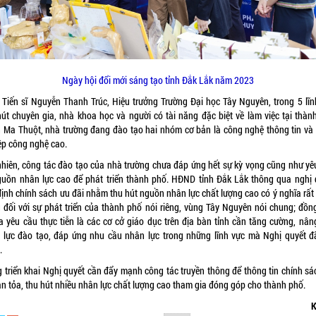
Ngày hội đổi mới sáng tạo tỉnh Đắk Lắk n
ăm 2023
 Tiến sĩ Nguyễn Thanh Trúc, Hiệu trưởng Trường Đại học Tây Nguyên, trong 5 lĩn
hút chuyên gia, nhà khoa học và người có tài năng đặc biệt về làm việc tại thàn
 Ma Thuột, nhà trường đang đào tạo hai nhóm cơ bản là công nghệ thông tin và
ệp công nghệ cao.
nhiên, công tác đào tạo của nhà trường chưa đáp ứng hết sự kỳ vọng cũng như yê
guồn nhân lực cao để phát triển thành phố. HĐND tỉnh Đắk Lắk thông qua nghị 
định chính sách ưu đãi nhằm thu hút nguồn nhân lực chất lượng cao có ý nghĩa rất
g đối với sự phát triển của thành phố nói riêng, vùng Tây Nguyên nói chung; đồng
ra yêu cầu thực tiễn là các cơ cở giáo dục trên địa bàn tỉnh cần tăng cường, nân
 lực đào tạo, đáp ứng nhu cầu nhân lực trong những lĩnh vực mà Nghị quyết đ
.
g triển khai Nghị quyết cần đẩy mạnh công tác truyền thông để thông tin chính sá
an tỏa, thu hút nhiều nhân lực chất lượng cao tham gia đóng góp cho thành phố.
K