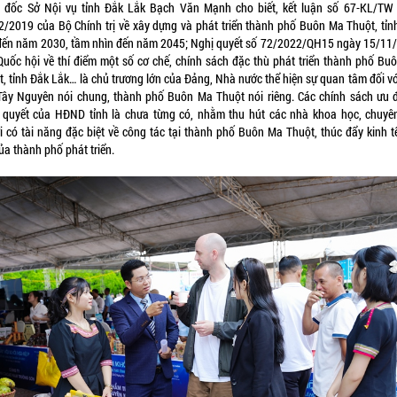
 đốc Sở Nội vụ tỉnh Đắk Lắk Bạch Văn Mạnh cho biết, kết luận số 67-KL/TW
2/2019 của Bộ Chính trị về xây dựng và phát triển thành phố Buôn Ma Thuột, tỉn
đến năm 2030, tầm nhìn đến năm 2045; Nghị quyết số 72/2022/QH15 ngày 15/11
Quốc hội về thí điểm một số cơ chế, chính sách đặc thù phát triển thành phố Bu
t, tỉnh Đắk Lắk… là chủ trương lớn của Đảng, Nhà nước thể hiện sự quan tâm đối vớ
Tây Nguyên nói chung, thành phố Buôn Ma Thuột nói riêng. Các chính sách ưu đ
 quyết của HĐND tỉnh là chưa từng có, nhằm thu hút các nhà khoa học, chuyên
i có tài năng đặc biệt về công tác tại thành phố Buôn Ma Thuột, thúc đẩy kinh tế
ủa thành phố phát triển.