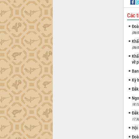
Tháo gỡ những vướng mắc, đẩy mạnh
công tác cải cách thủ tục hành chính
Các t
tại Trung tâm Phục vụ hành chính
công tỉnh
Đoàn
Đắk Lắk: Tôn vinh 46 giải pháp tại Hội
(06/0
thi Sáng tạo Kỹ thuật 2024 - 2025
Khẩn
Đắk Lắk rà soát, điều chỉnh Đề án 190
(06/0
về phát triển nuôi trồng thủy sản
Khẩn
Phó Chủ tịch UBND tỉnh Đắk Lắk
về p
Trương Công Thái kiểm tra thực địa
Ban
Dự án cao tốc Khánh Hòa - Buôn Ma
Thuột
Kỳ 
Định vị cà phê Việt Nam như một “di
Đắk
sản sống” trong dòng chảy toàn cầu
Ngoạ
Xây dựng nông thôn mới: Nâng cao đời
18:13
sống người dân từ những mô hình thiết
thực
Đắk
Quyết liệt tháo gỡ vướng mắc, đẩy
17:30
nhanh tiến độ các dự án trọng điểm
Hội
trong Khu kinh tế Nam Phú Yên
Đoàn