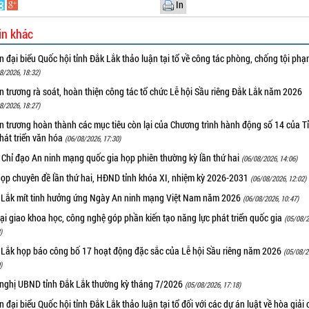
In
in khác
 đại biểu Quốc hội tỉnh Đắk Lắk thảo luận tại tổ về công tác phòng, chống tội ph
8/2026, 18:32)
 trương rà soát, hoàn thiện công tác tổ chức Lễ hội Sầu riêng Đắk Lắk năm 2026
8/2026, 18:27)
 trương hoàn thành các mục tiêu còn lại của Chương trình hành động số 14 của T
hát triển văn hóa
(06/08/2026, 17:30)
 Chỉ đạo An ninh mạng quốc gia họp phiên thường kỳ lần thứ hai
(06/08/2026, 14:06)
họp chuyên đề lần thứ hai, HĐND tỉnh khóa XI, nhiệm kỳ 2026-2031
(06/08/2026, 12:02)
 Lắk mít tinh hưởng ứng Ngày An ninh mạng Việt Nam năm 2026
(06/08/2026, 10:47)
i giao khoa học, công nghệ góp phần kiến tạo năng lực phát triển quốc gia
(05/08/2
)
 Lắk họp báo công bố 17 hoạt động đặc sắc của Lễ hội Sầu riêng năm 2026
(05/08/2
)
 nghị UBND tỉnh Đắk Lắk thường kỳ tháng 7/2026
(05/08/2026, 17:18)
 đại biểu Quốc hội tỉnh Đắk Lắk thảo luận tại tổ đối với các dự án luật về hòa giải 