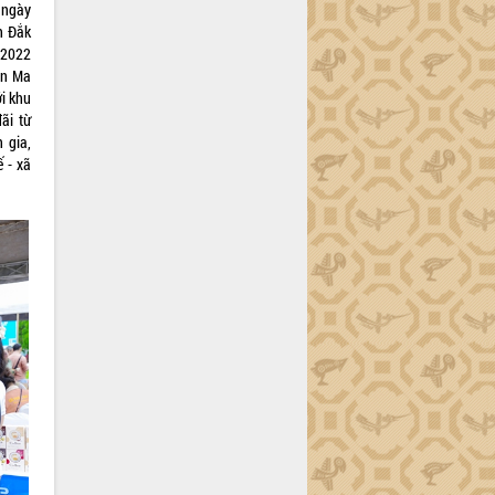
 ngày
h Đắk
/2022
ôn Ma
i khu
ãi từ
 gia,
 - xã