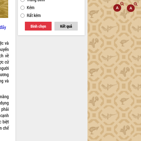
Kém
Rất kém
Bình chọn
Kết quả
 đẩy
ệc và
khuyến
ch về
ợc cử
người
 lương
áng và
 năng
ử dụng
n phải
 cạnh
c biệt
ên chế