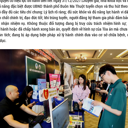
 quyết có hiệu lực thi hành đến hết ngày 31/12/2027.Chuyên gia, nhà khoa học và 
ài năng đặc biệt được UBND thành phố Buôn Ma Thuột tuyển chọn và thu hút theo 
ó đầy đủ các tiêu chí chung: Lý lịch rõ ràng; đủ sức khỏe và đủ năng lực hành vi d
 chất chính trị, đạo đức tốt; khi trúng tuyển, người đăng ký tham gia phải đảm bả
 nhận nhiệm vụ. Không thuộc đối tượng đang bị truy cứu trách nhiệm hình sự;
 hành hoặc đã chấp hành xong bản án, quyết định về hình sự của Tòa án mà chưa
án tích; đang bị áp dụng biện pháp xử lý hành chính đưa vào cơ sở chữa bệnh, 
dục.