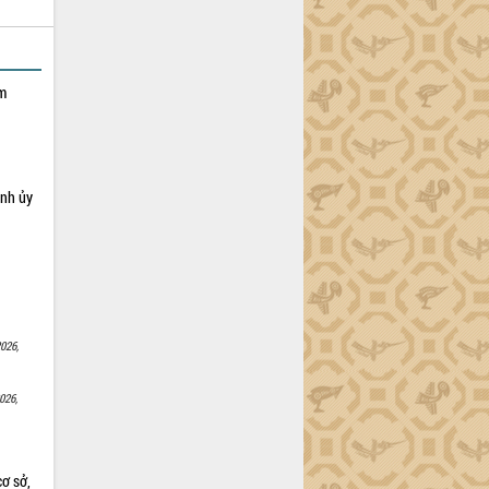
ạm
ỉnh ủy
026,
026,
cơ sở,