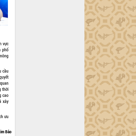
h vực
h phố
 nông
u cầu
quyết
 quan
 thời
g cao
ã xây
ch ưu
im Bảo