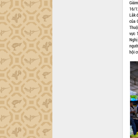
phá cơ chế - Hợp tác công tư
Giám
16/1
Đề án 06 tạo bước ngoặt đột phá trong
Lắk 
cải cách hành chính tỉnh Đắk Lắk
của 
Kết nối tour, đẩy mạnh chuyển đổi số
Thuộ
để phát triển du lịch Đắk Lắk
vực 
Khởi động Dự án Đầu tư xây dựng hạ
Nghị
tầng kỹ thuật Cụm công nghiệp Tân
ngườ
Tiến
hội c
Gặp mặt các cơ quan báo chí nhân Kỷ
niệm 101 năm Ngày Báo chí Cách
mạng Việt Nam
Đắk Lắk sơ kết 4 năm triển khai thực
hiện Đề án 06 của Chính phủ
Họp báo thông tin về Hội nghị Công bố
Quy hoạch và Xúc tiến đầu tư tỉnh Đắk
Lắk
Khơi thông điểm nghẽn, đẩy nhanh
giải ngân vốn khắc phục thiên tai
HĐND tỉnh thông qua điều chỉnh Quy
hoạch tỉnh thời kỳ 2021-2030