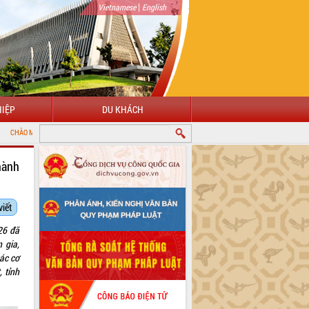
|
Vietnamese
English
IỆP
DU KHÁCH
I CỔNG THÔNG TIN ĐIỆN TỬ TỈNH ĐẮK LẮK
hành
viết
26 đã
 gia,
các cơ
 tỉnh