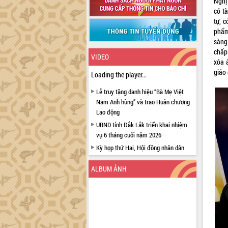
Nghị
có t
tự, c
phẩm
sàng
chấp
VIDEO
xóa 
giáo 
Loading the player...
Lễ truy tặng danh hiệu “Bà Mẹ Việt
Nam Anh hùng” và trao Huân chương
Lao động
UBND tỉnh Đắk Lắk triển khai nhiệm
vụ 6 tháng cuối năm 2026
Kỳ họp thứ Hai, Hội đồng nhân dân
tỉnh khóa XI quyết nghị nhiều nội dung
quan trọng
ALBUM ẢNH
Bí thư Tỉnh ủy Lương Nguyễn Minh
Triết thăm, tặng quà người có công với
cách mạng
Rà soát, hoàn thiện hệ thống thiết chế
văn hóa, thể thao đáp ứng yêu cầu