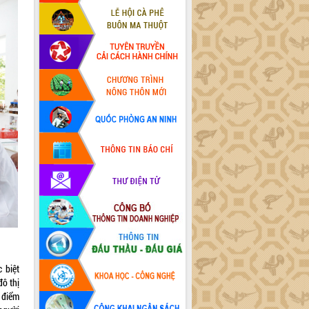
 biệt
ô thị
 điểm