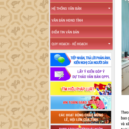
HỆ THỐNG VĂN BẢN
VĂN BẢN HĐND TỈNH
ĐIỂM TIN VĂN BẢN
QUY HOẠCH - KẾ HOẠCH
Theo
bao 
và x