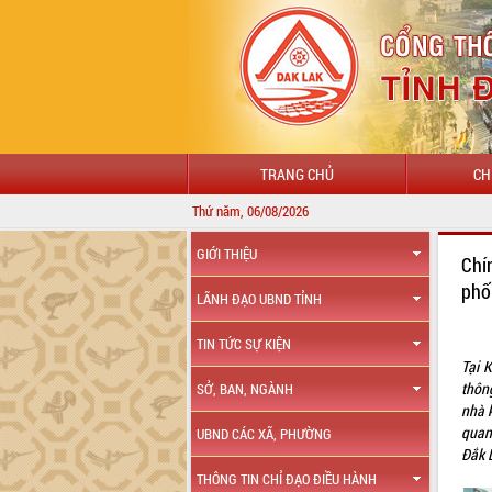
TRANG CHỦ
CH
Thứ năm, 06/08/2026
GIỚI THIỆU
Chí
phố
LÃNH ĐẠO UBND TỈNH
TIN TỨC SỰ KIỆN
Tại 
thôn
SỞ, BAN, NGÀNH
nhà k
quan
UBND CÁC XÃ, PHƯỜNG
Đắk 
THÔNG TIN CHỈ ĐẠO ĐIỀU HÀNH