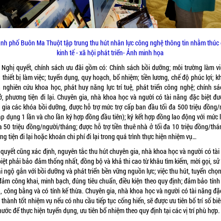
nh phố Buôn Ma Thuột tập trung thu hút nhân lực công nghệ thông tin nhằm thúc
kinh tế - xã hội phát triển- Ảnh minh họa
 Nghị quyết, chính sách ưu đãi gồm có: Chính sách bồi dưỡng; môi trường làm vi
 thiết bị làm việc; tuyển dụng, quy hoạch, bổ nhiệm; tiền lương, chế độ phúc lợi; 
h nghiên cứu khoa học, phát huy năng lực trí tuệ, phát triển công nghệ; chính sá
ở, phương tiện đi lại. Chuyên gia, nhà khoa học và người có tài năng đặc biệt đư
 gia các khóa bồi dưỡng, được hỗ trợ mức trợ cấp ban đầu tối đa 500 triệu đồng/
áp dụng 1 lần và cho lần ký hợp đồng đầu tiên); ký kết hợp đồng lao động với mức
a 50 triệu đồng/người/tháng; được hỗ trợ tiền thuê nhà ở tối đa 10 triệu đồng/th
g tiện đi lại hoặc khoán chi phí đi lại trong quá trình thực hiện nhiệm vụ…
 quyết cũng xác định, nguyên tắc thu hút chuyên gia, nhà khoa học và người có tài
iệt phải bảo đảm thống nhất, đồng bộ và khả thi cao từ khâu tìm kiếm, mời gọi, s
i ngộ gắn với bồi dưỡng và phát triển bền vững nguồn lực; việc thu hút, tuyển chọ
đảm công khai, minh bạch, đúng tiêu chuẩn, điều kiện theo quy định; đảm bảo tính
, công bằng và có tính kế thừa. Chuyên gia, nhà khoa học và người có tài năng đặ
thành tốt nhiệm vụ nếu có nhu cầu tiếp tục cống hiến, sẽ được ưu tiên bố trí số bi
ước để thực hiện tuyển dụng, ưu tiên bổ nhiệm theo quy định tại các vị trí phù hợp.