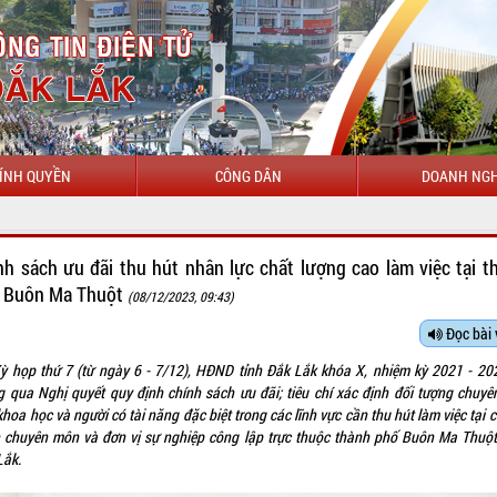
ÍNH QUYỀN
CÔNG DÂN
DOANH NGH
CHÀO MỪNG ĐẾN VỚ
nh sách ưu đãi thu hút nhân lực chất lượng cao làm việc tại t
 Buôn Ma Thuột
(08/12/2023, 09:43)
Đọc bài 
Kỳ họp thứ 7 (từ ngày 6 - 7/12), HĐND tỉnh Đắk Lắk khóa X, nhiệm kỳ 2021 - 20
g qua Nghị quyết quy định chính sách ưu đãi; tiêu chí xác định đối tượng chuyên
hoa học và người có tài năng đặc biệt trong các lĩnh vực cần thu hút làm việc tại 
 chuyên môn và đơn vị sự nghiệp công lập trực thuộc thành phố Buôn Ma Thuột,
Lắk.