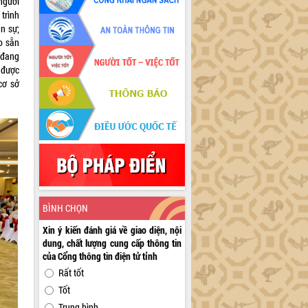
người
trình
ân sự;
o sẵn
 đang
 được
cơ sở
BÌNH CHỌN
Xin ý kiến đánh giá về giao diện, nội
dung, chất lượng cung cấp thông tin
của Cổng thông tin điện tử tỉnh
Rất tốt
Tốt
Trung bình