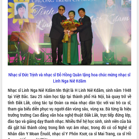
ĐIỂM TIN VĂN BẢN
QUY HOẠCH - KẾ HOẠCH
Nhạc sĩ Đức Trịnh và nhạc sĩ Đỗ Hồng Quân tặng hoa chúc mừng nhạc sĩ
Linh Nga Niê Kdăm
Nhạc sĩ Linh Nga Niê Kdăm tên thật là H Linh Niê Kdăm, sinh năm 1948
tại Việt Bắc. Sau 25 năm học tập tại thành phố Hà Nội, bà quay trở về
tỉnh Đắk Lắk, công tác tại Đoàn ca múa nhạc dân tộc với vai trò ca sĩ,
tham gia biểu diễn phục vụ người dân vùng sâu, vùng xa. Bà từng là hiệu
trưởng trường Cao đẳng văn hóa nghệ thuật Đắk Lắk, trực tiếp đứng lớp,
đào tạo và giảng dạy thanh nhạc. Nhiều thế hệ học sinh, sinh viên của bà
đã gặt hái thành công trong lĩnh vực âm nhạc, trong đó có cố Nghệ sĩ
Nhân dân Y Moan Ênuôl, nhạc sĩ Y Phôn Ksơr, ca sĩ Mai Trang, ca sĩ Hồ