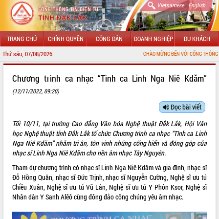
|
Vietnamese
English
TRANG CHỦ
CHÍNH QUYỀN
CÔNG DÂN
DOANH NGHIỆP
DU KHÁCH
Thứ sáu, 07/08/2026
CHÀO MỪNG ĐẾN VỚI CỔNG THÔNG TIN ĐIỆN TỬ TỈ
GIỚI THIỆU
Chương trình ca nhạc “Tình ca Linh Nga Niê Kdăm”
(12/11/2022, 09:20)
LÃNH ĐẠO UBND TỈNH
Đọc bài viết
TIN TỨC SỰ KIỆN
Tối 10/11, tại trường Cao đẳng Văn hóa Nghệ thuật Đắk Lắk, Hội Văn
SỞ, BAN, NGÀNH
học Nghệ thuật tỉnh Đắk Lắk tổ chức Chương trình ca nhạc “Tình ca Linh
Nga Niê Kdăm” nhằm tri ân, tôn vinh những cống hiến và đóng góp của
UBND CÁC XÃ, PHƯỜNG
nhạc sĩ Linh Nga Niê Kdăm cho nền âm nhạc Tây Nguyên.
Tham dự chương trình có nhạc sĩ Linh Nga Niê Kdăm và gia đình, nhạc sĩ
THÔNG TIN CHỈ ĐẠO ĐIỀU HÀNH
Đỗ Hồng Quân, nhạc sĩ Đức Trịnh, nhạc sĩ Nguyễn Cường, Nghệ sĩ ưu tú
Chiều Xuân, Nghệ sĩ ưu tú Vũ Lân, Nghệ sĩ ưu tú Y Phôn Ksor, Nghệ sĩ
HỆ THỐNG VĂN BẢN
Nhân dân Y Sanh Alêô cùng đông đảo công chúng yêu âm nhạc.
VĂN BẢN HĐND TỈNH