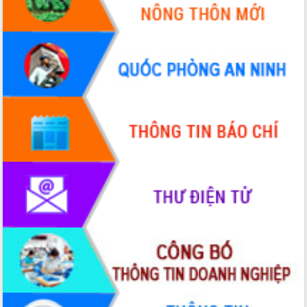
Ứng dụng sinh trắc học - Bước tiến
trong hành trình chuyển đổi số tại Đắk
Lắk
Đắk Lắk nâng cao hiệu quả công tác
Đảng từ Sổ tay đảng viên điện tử
Đắk Lắk đẩy mạnh nuôi biển công
nghệ, hướng tới phát triển thủy sản
bền vững
Tập huấn nâng cao năng lực triển khai
chuyển đổi số cho cán bộ, công chức
cấp xã
Đắk Lắk phát động hưởng ứng Ngày
Quyền của người tiêu dùng Việt Nam
2026
Đẩy mạnh cải cách hành chính, quyết
tâm đạt được mục tiêu tăng trưởng
hai con số trong năm 2026
Tổ chức trang trọng Lễ hội Đền thờ
Lương Văn Chánh năm 2026
Phó Bí thư Tỉnh ủy Đắk Lắk Đỗ Hữu