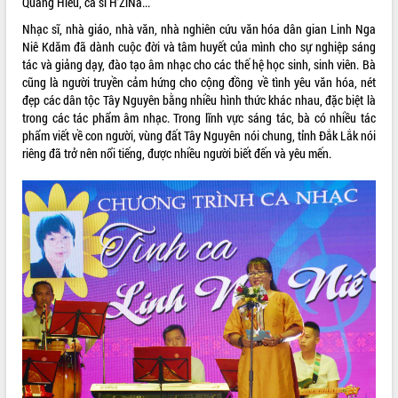
Quang Hiếu, ca sĩ H’ZiNa...
VIDEO
Nhạc sĩ, nhà giáo, nhà văn, nhà nghiên cứu văn hóa dân gian Linh Nga
Niê Kdăm đã dành cuộc đời và tâm huyết của mình cho sự nghiệp sáng
Loading the player...
tác và giảng dạy, đào tạo âm nhạc cho các thế hệ học sinh, sinh viên. Bà
cũng là người truyền cảm hứng cho cộng đồng về tình yêu văn hóa, nét
Lễ truy tặng danh hiệu “Bà Mẹ Việt
đẹp các dân tộc Tây Nguyên bằng nhiều hình thức khác nhau, đặc biệt là
Nam Anh hùng” và trao Huân chương
trong các tác phẩm âm nhạc. Trong lĩnh vực sáng tác, bà có nhiều tác
Lao động
phẩm viết về con người, vùng đất Tây Nguyên nói chung, tỉnh Đắk Lắk nói
UBND tỉnh Đắk Lắk triển khai nhiệm
riêng đã trở nên nổi tiếng, được nhiều người biết đến và yêu mến.
vụ 6 tháng cuối năm 2026
Kỳ họp thứ Hai, Hội đồng nhân dân
tỉnh khóa XI quyết nghị nhiều nội dung
quan trọng
ALBUM ẢNH
Bí thư Tỉnh ủy Lương Nguyễn Minh
Triết thăm, tặng quà người có công với
cách mạng
Rà soát, hoàn thiện hệ thống thiết chế
văn hóa, thể thao đáp ứng yêu cầu
phát triển mới
Thường trực HĐND tỉnh Đắk Lắk gặp
mặt Đoàn chuyên gia y tế TP. Hồ Chí
Minh
LIÊN KẾT WEB