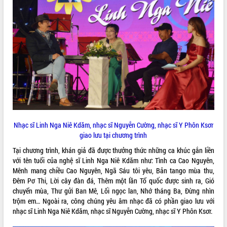
để phát triển du lịch Đắk Lắk
Khởi động Dự án Đầu tư xây dựng hạ
tầng kỹ thuật Cụm công nghiệp Tân
Tiến
Gặp mặt các cơ quan báo chí nhân Kỷ
niệm 101 năm Ngày Báo chí Cách
mạng Việt Nam
Đắk Lắk sơ kết 4 năm triển khai thực
hiện Đề án 06 của Chính phủ
Họp báo thông tin về Hội nghị Công bố
Quy hoạch và Xúc tiến đầu tư tỉnh Đắk
Nhạc sĩ Linh Nga Niê Kdăm, nhạc sĩ Nguyễn Cường, nhạc sĩ Y Phôn Ksơr
Lắk
giao lưu tại chương trình
Khơi thông điểm nghẽn, đẩy nhanh
giải ngân vốn khắc phục thiên tai
Tại chương trình, khán giả đã được thưởng thức những ca khúc gắn liền
với tên tuổi của nghệ sĩ Linh Nga Niê Kdăm như: Tình ca Cao Nguyên,
HĐND tỉnh thông qua điều chỉnh Quy
Mênh mang chiều Cao Nguyên, Ngã Sáu tôi yêu, Bản tango mùa thu,
hoạch tỉnh thời kỳ 2021-2030
Đêm Pơ Thi, Lời cây đàn đá, Thêm một lần Tổ quốc được sinh ra, Gió
Hội thảo góp ý hồ sơ điều chỉnh quy
chuyển mùa, Thư gửi Ban Mê, Lối ngọc lan, Nhớ tháng Ba, Đừng nhìn
hoạch tỉnh Đắk Lắk thời kỳ 2021-2030,
trộm em… Ngoài ra, công chúng yêu âm nhạc đã có phần giao lưu với
tầm nhìn đến năm 2050
nhạc sĩ Linh Nga Niê Kdăm, nhạc sĩ Nguyễn Cường, nhạc sĩ Y Phôn Ksơr.
Nâng cao hiệu quả hoạt động của các