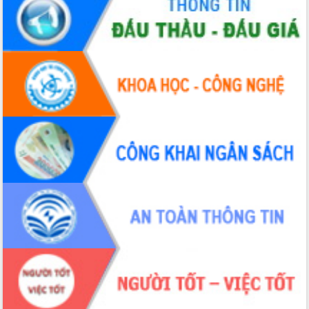
Huy giữ chức Bí thư Đảng ủy Ủy Ban
Nhân dân tỉnh
Bệnh án điện tử thúc đẩy chuyển đổi
số y tế tại Đắk Lắk
Chuyển đổi số thư viện: Mở rộng
không gian tri thức trong thời đại số
Đánh giá, rút kinh nghiệm công tác tổ
chức diễn tập trước ngày bầu cử
Chương trình “Gặp gỡ hữu nghị –
Friendship Meeting New Year 2026”
Bầu cử Quốc hội và HĐND: Cử tri Đắk
Lắk gửi gắm niềm tin, kỳ vọng vào lá
phiếu
Đắk Lắk sẵn sàng các điều kiện cho
Ngày hội bầu cử đại biểu Quốc hội
khóa XVI và HĐND các cấp nhiệm kỳ
2026-2031
Đảm bảo cuộc bầu cử đại biểu Quốc
hội và đại biểu HĐND các cấp diễn ra
an toàn, hiệu quả, đúng quy định