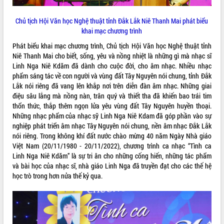
Lễ truy điệu và an táng hài cốt liệt sĩ
tại Nghĩa trang Liệt sĩ xã Sơn Hòa
Chủ tịch Hội Văn học Nghệ thuật tỉnh Đắk Lắk Niê Thanh Mai phát biểu
khai mạc chương trình
Bàn giải pháp tháo gỡ khó khăn trong
xuất khẩu sầu riêng và triển khai quy
Phát biểu khai mạc chương trình, Chủ tịch Hội Văn học Nghệ thuật tỉnh
THỐNG KÊ TRUY CẬP
định EUDR
Niê Thanh Mai cho biết, sống, yêu và nồng nhiệt là những gì mà nhạc sĩ
Thứ trưởng Bộ Nông nghiệp và Môi
Hôm nay:
6138
Linh Nga Niê Kdăm đã dành cho cuộc đời, cho âm nhạc. Nhiều nhạc
trường Nguyễn Hoàng Hiệp khảo sát
phẩm sáng tác về con người và vùng đất Tây Nguyên nói chung, tỉnh Đắk
Tất cả:
66018878
vùng trồng và doanh nghiệp đóng gói
Lắk nói riêng đã vang lên khắp nơi trên diễn đàn âm nhạc. Những giai
sầu riêng tại Đắk Lắk
điệu sâu lắng mà nồng nàn, trân quý và thiết tha đã khiến bao trái tim
thổn thức, thắp thêm ngọn lửa yêu vùng đất Tây Nguyên huyền thoại.
Trình diễn nghệ thuật chế biến các
Những nhạc phẩm của nhạc sỹ Linh Nga Niê Kdam đã góp phần vào sự
món ăn từ sầu riêng
nghiệp phát triển âm nhạc Tây Nguyên nói chung, nền âm nhạc Đắk Lắk
Đắk Lắk công bố Quy hoạch và xúc
nói riêng. Trong không khí đất nước chào mừng 40 năm Ngày Nhà giáo
tiến đầu tư tỉnh
Việt Nam (20/11/1980 - 20/11/2022), chương trình ca nhạc “Tình ca
Ngành cá ngừ Đắk Lắk chủ động thích
Linh Nga Niê Kdăm” là sự tri ân cho những cống hiến, những tác phẩm
ứng để giữ vững thị trường xuất khẩu
và bài học của nhạc sĩ, nhà giáo Linh Nga đã truyền đạt cho các thế hệ
Diễn đàn Kinh tế tư nhân Việt Nam đột
học trò trong hơn nửa thế kỷ qua.
phá cơ chế - Hợp tác công tư
Đề án 06 tạo bước ngoặt đột phá trong
cải cách hành chính tỉnh Đắk Lắk
Kết nối tour, đẩy mạnh chuyển đổi số