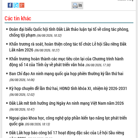
Đắk Lắk: Tôn vinh 46 giải pháp tại Hội
In
thi Sáng tạo Kỹ thuật 2024 - 2025
Các tin khác
Đắk Lắk rà soát, điều chỉnh Đề án 190
về phát triển nuôi trồng thủy sản
Đoàn đại biểu Quốc hội tỉnh Đắk Lắk thảo luận tại tổ về công tác phòng,
Phó Chủ tịch UBND tỉnh Đắk Lắk
chống tội phạm
(06/08/2026, 18:32)
Trương Công Thái kiểm tra thực địa
Khẩn trương rà soát, hoàn thiện công tác tổ chức Lễ hội Sầu riêng Đắk
Dự án cao tốc Khánh Hòa - Buôn Ma
Lắk năm 2026
(06/08/2026, 18:27)
Thuột
Định vị cà phê Việt Nam như một “di
Khẩn trương hoàn thành các mục tiêu còn lại của Chương trình hành
động số 14 của Tỉnh ủy về phát triển văn hóa
sản sống” trong dòng chảy toàn cầu
(06/08/2026, 17:30)
Xây dựng nông thôn mới: Nâng cao đời
Ban Chỉ đạo An ninh mạng quốc gia họp phiên thường kỳ lần thứ hai
sống người dân từ những mô hình thiết
(06/08/2026, 14:06)
thực
Kỳ họp chuyên đề lần thứ hai, HĐND tỉnh khóa XI, nhiệm kỳ 2026-2031
Quyết liệt tháo gỡ vướng mắc, đẩy
(06/08/2026, 12:02)
nhanh tiến độ các dự án trọng điểm
Đắk Lắk mít tinh hưởng ứng Ngày An ninh mạng Việt Nam năm 2026
trong Khu kinh tế Nam Phú Yên
(06/08/2026, 10:47)
Hòn Yến phát triển du lịch gắn với bảo
Ngoại giao khoa học, công nghệ góp phần kiến tạo năng lực phát triển
tồn biển
quốc gia
(05/08/2026, 18:13)
Lấy ý kiến điều chỉnh Quy hoạch tỉnh
Đắk Lắk thời kỳ 2021-2030, tầm nhìn
Đắk Lắk họp báo công bố 17 hoạt động đặc sắc của Lễ hội Sầu riêng