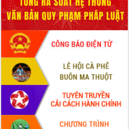
nhất, Quốc hội khóa XVI
Quyết liệt cải cách hành chính, khơi
thông nguồn lực phát triển
Nâng cao hiệu lực, hiệu quả HĐND
tỉnh thông qua hiện đại hóa hành chính
Xã Ea Phê gắn cải cách hành chính với
chuyển đổi số
Phó Chủ tịch Thường trực UBND tỉnh
Hồ Thị Nguyên Thảo làm việc tại Trung
tâm Phục vụ hành chính công xã Ea
Phê
Xây dựng nền hành chính số đồng
hành cùng nông dân dân, doanh nghiệp
Giai đoạn 2026-2030, Đắk Lắk phấn
đấu có 77% xã đạt chuẩn nông thôn
mới
Chuyển đổi số 'mở đường' cho nông
nghiệp Đắk Lắk tăng trưởng bứt phá
Triển khai đồng bộ đo đạc, lập hồ sơ
địa chính, hoàn thiện cơ sở dữ liệu đất
đai