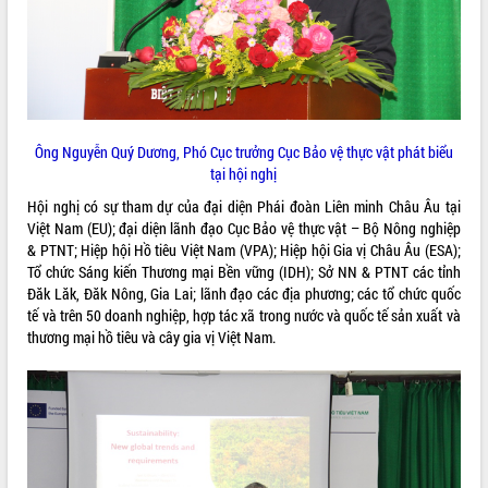
VIDEO
Loading the player...
Trailer Lễ hội Sầu riêng Đắk Lắk năm
2026
Ông Nguyễn Quý Dương, Phó Cục trưởng Cục Bảo vệ thực vật phát biểu
Khám bệnh, cấp phát thuốc miễn phí
tại hội nghị
và tặng quà người dân xã Cư Pui
Hội nghị UBND tỉnh Đắk Lắk thường kỳ
Hội nghị có sự tham dự của đại diện Phái đoàn Liên minh Châu Âu tại
tháng 7/2026
Việt Nam (EU); đại diện lãnh đạo Cục Bảo vệ thực vật – Bộ Nông nghiệp
& PTNT; Hiệp hội Hồ tiêu Việt Nam (VPA); Hiệp hội Gia vị Châu Âu (ESA);
Lễ truy tặng danh hiệu “Bà Mẹ Việt
ALBUM ẢNH
Tổ chức Sáng kiến Thương mại Bền vững (IDH); Sở NN & PTNT các tỉnh
Nam Anh hùng” và trao Huân chương
Đăk Lăk, Đăk Nông, Gia Lai; lãnh đạo các địa phương; các tổ chức quốc
Lao động
tế và trên 50 doanh nghiệp, hợp tác xã trong nước và quốc tế sản xuất và
UBND tỉnh Đắk Lắk triển khai nhiệm
thương mại hồ tiêu và cây gia vị Việt Nam.
vụ 6 tháng cuối năm 2026
Kỳ họp thứ Hai, Hội đồng nhân dân
tỉnh khóa XI quyết nghị nhiều nội dung
quan trọng
Bí thư Tỉnh ủy Lương Nguyễn Minh
Triết thăm, tặng quà người có công với
cách mạng
LIÊN KẾT WEB