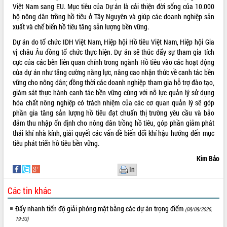
Việt Nam sang EU. Mục tiêu của Dự án là cải thiện đời sống của 10.000
hiện nhiệm vụ quản lý tài sản công
hộ nông dân trồng hồ tiêu ở Tây Nguyên và giúp các doanh nghiệp sản
hàng tuần
xuất và chế biến hồ tiêu tăng sản lượng bền vững.
Tháo gỡ những vướng mắc, đẩy mạnh
Dự án do tổ chức IDH Việt Nam, Hiệp hội Hồ tiêu Việt Nam, Hiệp hội Gia
công tác cải cách thủ tục hành chính
vị châu Âu đồng tổ chức thực hiện. Dự án sẽ thúc đẩy sự tham gia tích
tại Trung tâm Phục vụ hành chính
cực của các bên liên quan chính trong ngành Hồ tiêu vào các hoạt động
công tỉnh
của dự án như tăng cường năng lực, nâng cao nhận thức về canh tác bền
Đắk Lắk: Tôn vinh 46 giải pháp tại Hội
vững cho nông dân; đồng thời các doanh nghiệp tham gia hỗ trợ đào tạo,
thi Sáng tạo Kỹ thuật 2024 - 2025
giám sát thực hành canh tác bền vững cùng với nỗ lực quản lý sử dụng
Đắk Lắk rà soát, điều chỉnh Đề án 190
hóa chất nông nghiệp có trách nhiệm của các cơ quan quản lý sẽ góp
về phát triển nuôi trồng thủy sản
phần gia tăng sản lượng hồ tiêu đạt chuẩn thị trường yêu cầu và bảo
Phó Chủ tịch UBND tỉnh Đắk Lắk
đảm thu nhập ổn định cho nông dân trồng hồ tiêu, góp phần giảm phát
Trương Công Thái kiểm tra thực địa
thải khí nhà kính, giải quyết các vấn đề biến đổi khí hậu hướng đến mục
Dự án cao tốc Khánh Hòa - Buôn Ma
tiêu phát triển hồ tiêu bền vững.
Thuột
Kim Bảo
Định vị cà phê Việt Nam như một “di
In
sản sống” trong dòng chảy toàn cầu
Xây dựng nông thôn mới: Nâng cao đời
Các tin khác
sống người dân từ những mô hình thiết
thực
Đẩy nhanh tiến độ giải phóng mặt bằng các dự án trọng điểm
(08/08/2026,
19:53)
Quyết liệt tháo gỡ vướng mắc, đẩy