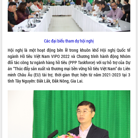
ĐIỂM TIN VĂN BẢN
QUY HOẠCH - KẾ HOẠCH
Các đại biểu tham dự hội nghị
Hội nghị là một hoạt động bên lề trong khuôn khổ Hội nghị Quốc tế
ngành Hồ tiêu Việt Nam VIPO 2022 và Chương trình hành động Nhóm
đối tác công tư ngành hàng hồ tiêu (PPP Taskforce) với sự hỗ trợ của Dự
án “Thúc đẩy sản xuất và thương mại bền vững hồ tiêu Việt Nam” do Liên
minh Châu Âu (EU) tài trợ, thời gian thực hiện từ năm 2021-2023 tại 3
tỉnh Tây Nguyên: Đắk Lắk, Đắk Nông, Gia Lai.