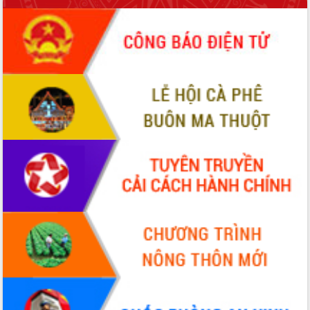
đấu có 77% xã đạt chuẩn nông thôn
mới
Chuyển đổi số 'mở đường' cho nông
nghiệp Đắk Lắk tăng trưởng bứt phá
Triển khai đồng bộ đo đạc, lập hồ sơ
địa chính, hoàn thiện cơ sở dữ liệu đất
đai
Ứng dụng sinh trắc học - Bước tiến
trong hành trình chuyển đổi số tại Đắk
Lắk
Đắk Lắk nâng cao hiệu quả công tác
Đảng từ Sổ tay đảng viên điện tử
Đắk Lắk đẩy mạnh nuôi biển công
nghệ, hướng tới phát triển thủy sản
bền vững
Tập huấn nâng cao năng lực triển khai
chuyển đổi số cho cán bộ, công chức
cấp xã
Đắk Lắk phát động hưởng ứng Ngày
Quyền của người tiêu dùng Việt Nam
2026