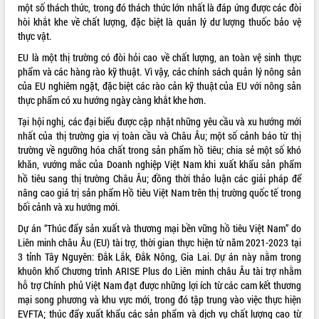
HĐND tỉnh thông qua điều chỉnh Quy
một số thách thức, trong đó thách thức lớn nhất là đáp ứng được các đòi
hoạch tỉnh thời kỳ 2021-2030
hòi khắt khe về chất lượng, đặc biệt là quản lý dư lượng thuốc bảo vệ
thực vật.
Hội thảo góp ý hồ sơ điều chỉnh quy
hoạch tỉnh Đắk Lắk thời kỳ 2021-2030,
EU là một thị trường có đòi hỏi cao về chất lượng, an toàn vệ sinh thực
tầm nhìn đến năm 2050
phẩm và các hàng rào kỹ thuật. Vì vậy, các chính sách quản lý nông sản
Nâng cao hiệu quả hoạt động của các
của EU nghiêm ngặt, đặc biệt các rào cản kỹ thuật của EU với nông sản
doanh nghiệp nhà nước
thực phẩm có xu hướng ngày càng khắt khe hơn.
Hội nghị triển khai kết nối mạng
Tại hội nghị, các đại biểu được cập nhật những yêu cầu và xu hướng mới
truyền số liệu chuyên dùng phục vụ cơ
nhất của thị trường gia vị toàn cầu và Châu Âu; một số cảnh báo từ thị
quan Đảng, Nhà nước
trường về ngưỡng hóa chất trong sản phẩm hồ tiêu; chia sẻ một số khó
Lễ phát động chuỗi hoạt động chung
khăn, vướng mắc của Doanh nghiệp Việt Nam khi xuất khẩu sản phẩm
tay làm sạch môi trường
hồ tiêu sang thị trường Châu Âu; đồng thời thảo luận các giải pháp để
nâng cao giá trị sản phẩm Hồ tiêu Việt Nam trên thị trường quốc tế trong
Xã Ea Kar bước chuyển mình trong
bối cảnh và xu hướng mới.
công tác cải cách hành chính mô hình
mới
Dự án “Thúc đẩy sản xuất và thương mại bền vững hồ tiêu Việt Nam” do
UBND tỉnh họp báo định kỳ tháng 4
Liên minh châu Âu (EU) tài trợ, thời gian thực hiện từ năm 2021-2023 tại
năm 2026
3 tỉnh Tây Nguyên: Đắk Lắk, Đắk Nông, Gia Lai. Dự án này nằm trong
khuôn khổ Chương trình ARISE Plus do Liên minh châu Âu tài trợ nhằm
Hội thảo khoa học “Giải pháp thúc đẩy
hỗ trợ Chính phủ Việt Nam đạt được những lợi ích từ các cam kết thương
phát triển nền kinh tế xanh tại tỉnh
mại song phương và khu vực mới, trong đó tập trung vào việc thực hiện
Đắk Lắk”
EVFTA; thúc đẩy xuất khẩu các sản phẩm và dịch vụ chất lượng cao từ
Tăng cường giám sát, đôn đốc thực