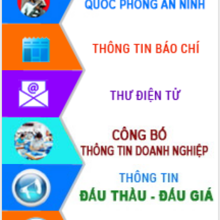
Đẩy mạnh cải cách hành chính, quyết
tâm đạt được mục tiêu tăng trưởng
hai con số trong năm 2026
Tổ chức trang trọng Lễ hội Đền thờ
Lương Văn Chánh năm 2026
Phó Bí thư Tỉnh ủy Đắk Lắk Đỗ Hữu
Huy giữ chức Bí thư Đảng ủy Ủy Ban
Nhân dân tỉnh
Bệnh án điện tử thúc đẩy chuyển đổi
số y tế tại Đắk Lắk
Chuyển đổi số thư viện: Mở rộng
không gian tri thức trong thời đại số
Đánh giá, rút kinh nghiệm công tác tổ
chức diễn tập trước ngày bầu cử
Chương trình “Gặp gỡ hữu nghị –
Friendship Meeting New Year 2026”
Bầu cử Quốc hội và HĐND: Cử tri Đắk
Lắk gửi gắm niềm tin, kỳ vọng vào lá
phiếu
Đắk Lắk sẵn sàng các điều kiện cho