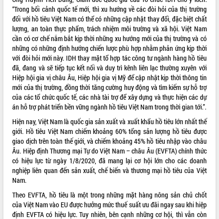
ứng để giữ vững thị trường xuất khẩu
“Trong bối cảnh quốc tế mới, thì xu hướng về các đòi hỏi của thị trường
Diễn đàn Kinh tế tư nhân Việt Nam đột
đối với hồ tiêu Việt Nam có thể có những cập nhật thay đổi, đặc biệt chất
phá cơ chế - Hợp tác công tư
lượng, an toàn thực phẩm, trách nhiệm môi trường và xã hội. Việt Nam
cần có cơ chế nắm bắt kịp thời những xu hướng mới của thị trường và có
Đề án 06 tạo bước ngoặt đột phá trong
những có những định hướng chiến lược phù hợp nhằm phản ứng kịp thời
cải cách hành chính tỉnh Đắk Lắk
với đòi hỏi mới này. IDH thay mặt tổ hợp tác công tư ngành hàng hồ tiêu
Kết nối tour, đẩy mạnh chuyển đổi số
đã, đang và sẽ tiếp tục kết nối và duy trì kênh liên lạc thường xuyên với
để phát triển du lịch Đắk Lắk
Hiệp hội gia vị châu Âu, Hiệp hội gia vị Mỹ để cập nhật kịp thời thông tin
Khởi động Dự án Đầu tư xây dựng hạ
mới của thị trường, đồng thời tăng cường huy động và tìm kiếm sự hỗ trợ
tầng kỹ thuật Cụm công nghiệp Tân
của các tổ chức quốc tế, các nhà tài trợ để xây dựng và thực hiện các dự
Tiến
án hỗ trợ phát triển bền vững ngành hồ tiêu Việt Nam trong thời gian tới.”.
Gặp mặt các cơ quan báo chí nhân Kỷ
Hiện nay, Việt Nam là quốc gia sản xuất và xuất khẩu hồ tiêu lớn nhất thế
niệm 101 năm Ngày Báo chí Cách
giới. Hồ tiêu Việt Nam chiếm khoảng 60% tổng sản lượng hồ tiêu được
mạng Việt Nam
giao dịch trên toàn thế giới, và chiếm khoảng 45% hồ tiêu nhập vào châu
Đắk Lắk sơ kết 4 năm triển khai thực
Âu. Hiệp định Thương mại Tự do Việt Nam – châu Âu (EVFTA) chính thức
hiện Đề án 06 của Chính phủ
có hiệu lực từ ngày 1/8/2020, đã mang lại cơ hội lớn cho các doanh
Họp báo thông tin về Hội nghị Công bố
nghiệp liên quan đến sản xuất, chế biến và thương mại hồ tiêu của Việt
Quy hoạch và Xúc tiến đầu tư tỉnh Đắk
Nam.
Lắk
Theo EVFTA, hồ tiêu là một trong những mặt hàng nông sản chủ chốt
Khơi thông điểm nghẽn, đẩy nhanh
của Việt Nam vào EU được hưởng mức thuế suất ưu đãi ngay sau khi hiệp
giải ngân vốn khắc phục thiên tai
định EVFTA có hiệu lực. Tuy nhiên, bên cạnh những cơ hội, thì vẫn còn