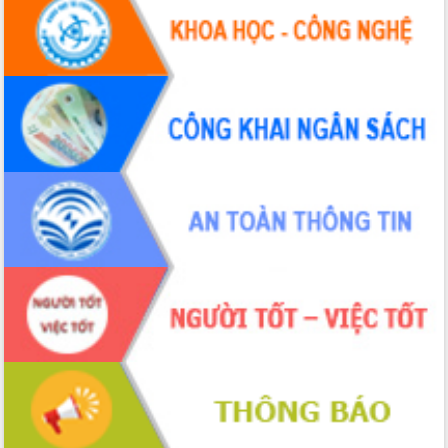
Ngày hội bầu cử đại biểu Quốc hội
khóa XVI và HĐND các cấp nhiệm kỳ
2026-2031
Đảm bảo cuộc bầu cử đại biểu Quốc
hội và đại biểu HĐND các cấp diễn ra
an toàn, hiệu quả, đúng quy định
Thủ tướng Chính phủ Phạm Minh Chính
kiểm tra, chỉ đạo hoàn thành các dự
án cao tốc và thăm khu tái định cư tại
Đắk Lắk
Sôi nổi Hội đua ngựa truyền thống Gò
Thì Thùng mừng Xuân Bính Ngọ 2026
Lãnh đạo tỉnh dâng hương tưởng niệm
tại Đập Đồng Cam đầu Xuân Bính Ngọ
Ngành nông nghiệp phấn đấu tăng
trưởng đạt 5,86% trong năm 2026
UBND tỉnh Đắk Lắk triển khai công tác
quốc phòng, quân sự địa phương năm
2026
Đắk Lắk tập trung toàn lực khắc phục
tồn tại IUU, sẵn sàng làm việc với