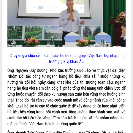
Rà soát, hoàn thiện hệ thống thiết chế
văn hóa, thể thao đáp ứng yêu cầu
phát triển mới
Thường trực HĐND tỉnh Đắk Lắk gặp
THỐNG KÊ TRUY CẬP
mặt Đoàn chuyên gia y tế TP. Hồ Chí
Minh
Hôm nay:
22182
Lễ truy điệu và an táng hài cốt liệt sĩ
Tất cả:
66107850
tại Nghĩa trang Liệt sĩ xã Sơn Hòa
Chuyên gia chia sẻ thách thức cho doanh nghiệp Việt Nam hội nhập thị
Bàn giải pháp tháo gỡ khó khăn trong
trường gia vị Châu Âu
xuất khẩu sầu riêng và triển khai quy
Ông Nguyễn Quý Dương, Phó Cục trưởng Cục Bảo vệ thực vật đại diện
định EUDR
Nhóm Đối tác công tư ngành hàng hồ tiêu, chia sẻ: “Trước những xu
Thứ trưởng Bộ Nông nghiệp và Môi
hướng và đòi hỏi ngày càng khắt khe của thị trường toàn cầu, ngành
trường Nguyễn Hoàng Hiệp khảo sát
hàng hồ tiêu Việt Nam cần có giải pháp tổng thể mang tính chiến lược để
vùng trồng và doanh nghiệp đóng gói
từng bước chuyến đổi theo xu hướng sản xuất bền vững theo hướng sinh
sầu riêng tại Đắk Lắk
thái. Theo đó, rất cần sự vào cuộc mạnh mẽ và đồng hành của khối công,
Trình diễn nghệ thuật chế biến các
khối tư và hỗ trợ từ các tổ chức quốc tế để xây dựng chiến lược phát triển
món ăn từ sầu riêng
hồ tiêu bền vững trong bối cảnh mới, tăng cường thực hành sản xuất và
Đắk Lắk công bố Quy hoạch và xúc
canh tác hồ tiêu bền vững, đảm bảo trách nhiệm xã hội nhằm nâng cao
tiến đầu tư tỉnh
giá trị hồ tiêu Việt Nam trên thị trường quốc tế.”.
Ngành cá ngừ Đắk Lắk chủ động thích
Ông Huỳnh Tiến Dũng, Giám đốc Quốc gia của Tổ chức IDH cho ý kiến: