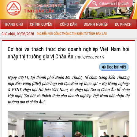
|
Vietnamese
English
TRANG CHỦ
CHÍNH QUYỀN
CÔNG DÂN
DOANH NGHIỆP
DU KHÁCH
Chủ nhật, 09/08/2026
CHÀO MỪNG ĐẾN VỚI CỔNG THÔNG TIN ĐIỆN TỬ TỈNH ĐẮK LẮK
GIỚI THIỆU
Cơ hội và thách thức cho doanh nghiệp Việt Nam hội
nhập thị trường gia vị Châu Âu
(10/11/2022, 09:11)
LÃNH ĐẠO UBND TỈNH
Đọc bài viết
TIN TỨC SỰ KIỆN
Ngày 09/11, tại thành phố Buôn Ma Thuột, Tổ chức Sáng kiến Thương
SỞ, BAN, NGÀNH
mại Bền vững (IDH) phối hợp với Cục Bảo vệ thực vật – Bộ Nông nghiệp
& PTNT, Hiệp hội Hồ tiêu Việt Nam, và Hiệp hội Gia vị Châu Âu tổ chức
UBND CÁC XÃ, PHƯỜNG
Hội nghị “Cơ hội và thách thức cho doanh nghiệp Việt Nam hội nhập thị
trường gia vị châu Âu”.
THÔNG TIN CHỈ ĐẠO ĐIỀU HÀNH
HỆ THỐNG VĂN BẢN
VĂN BẢN HĐND TỈNH