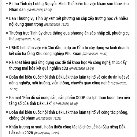
nhanh tiến độ các dự án trọng điểm
Bí thư Tỉnh ủy Lương Nguyễn Minh Triết kiểm tra việc khám sức khỏe cho
trong Khu kinh tế Nam Phú Yên
Nhân dân
(08/08/2026, 17:05)
Hòn Yến phát triển du lịch gắn với bảo
Ban Thường vụ Tỉnh ủy xem xét phương án sắp xếp trường học và nhiều
tồn biển
nội dung quan trọng
(08/08/2026, 13:30)
Lấy ý kiến điều chỉnh Quy hoạch tỉnh
Thường trực Tỉnh ủy chưa thông qua phương án sáp nhập xã, phường cụ
Đắk Lắk thời kỳ 2021-2030, tầm nhìn
thể
(08/08/2026, 11:30)
đến năm 2050
UBND tỉnh làm việc với Chủ đầu tư dự án Đầu tư xây dựng và kinh doanh
Phát động chiến dịch 30 ngày đêm
kết cấu hạ tầng Khu công nghiệp Phú Xuân
(07/08/2026, 19:47)
giải phóng mặt bằng Tuyến đường bộ
ven biển
Rà soát hiệu quả ứng dụng các đề tài khoa học và công nghệ, thúc đẩy
thương mại hóa kết quả nghiên cứu
(07/08/2026, 18:34)
Đắk Lắk nỗ lực thúc đẩy tăng trưởng
kinh tế từ 10% trở lên trong Quý
Đoàn đại biểu Quốc hội tỉnh Đắk Lắk thảo luận tại tổ về các dự án luật về
II/2026
nông nghiệp, môi trường, viễn thông, chuyển giao công nghệ
(07/08/2026,
Đắk Lắk ký kết thỏa thuận hợp tác về
17:12)
chuyển đổi số giai đoạn 2026 – 2030
Ra mắt “Bản đồ số nông sản, sản phẩm OCOP, du lịch thôn buôn trên nền
với Tập đoàn Bưu chính Viễn thông
tảng số của tỉnh Đắk Lắk”
(07/08/2026, 16:46)
Việt Nam
Đoàn đại biểu Quốc hội tỉnh Đắk Lắk thảo luận tại tổ về công tác phòng,
Thứ trưởng Bộ Y tế làm việc với tỉnh
chống tội phạm
(06/08/2026, 18:32)
Đắk Lắk về phát triển nhân lực y tế
Khẩn trương rà soát, hoàn thiện công tác tổ chức Lễ hội Sầu riêng Đắk
cho trạm y tế cấp xã
Lắk năm 2026
(06/08/2026, 18:27)
Du lịch Đắk Lắk nâng tầm trải nghiệm