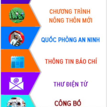
hiện nhiệm vụ quản lý tài sản công
hàng tuần
Tháo gỡ những vướng mắc, đẩy mạnh
công tác cải cách thủ tục hành chính
tại Trung tâm Phục vụ hành chính
công tỉnh
Đắk Lắk: Tôn vinh 46 giải pháp tại Hội
thi Sáng tạo Kỹ thuật 2024 - 2025
Đắk Lắk rà soát, điều chỉnh Đề án 190
về phát triển nuôi trồng thủy sản
Phó Chủ tịch UBND tỉnh Đắk Lắk
Trương Công Thái kiểm tra thực địa
Dự án cao tốc Khánh Hòa - Buôn Ma
Thuột
Định vị cà phê Việt Nam như một “di
sản sống” trong dòng chảy toàn cầu
Xây dựng nông thôn mới: Nâng cao đời
sống người dân từ những mô hình thiết
thực
Quyết liệt tháo gỡ vướng mắc, đẩy