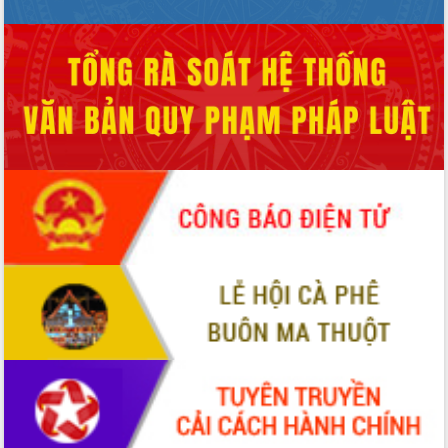
HĐND tỉnh thông qua điều chỉnh Quy
hoạch tỉnh thời kỳ 2021-2030
Hội thảo góp ý hồ sơ điều chỉnh quy
hoạch tỉnh Đắk Lắk thời kỳ 2021-2030,
tầm nhìn đến năm 2050
Nâng cao hiệu quả hoạt động của các
doanh nghiệp nhà nước
Hội nghị triển khai kết nối mạng
truyền số liệu chuyên dùng phục vụ cơ
quan Đảng, Nhà nước
Lễ phát động chuỗi hoạt động chung
tay làm sạch môi trường
Xã Ea Kar bước chuyển mình trong
công tác cải cách hành chính mô hình
mới
UBND tỉnh họp báo định kỳ tháng 4
năm 2026
Hội thảo khoa học “Giải pháp thúc đẩy
phát triển nền kinh tế xanh tại tỉnh
Đắk Lắk”
Tăng cường giám sát, đôn đốc thực