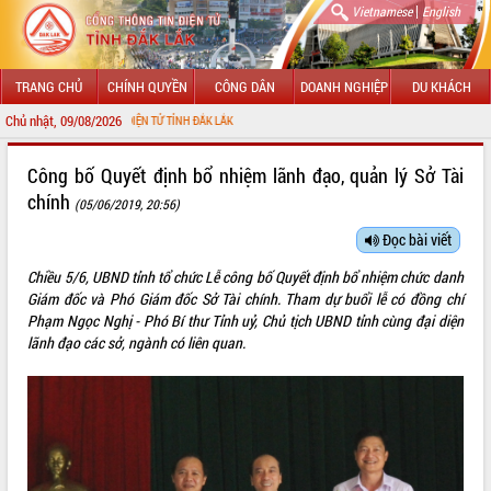
|
Vietnamese
English
TRANG CHỦ
CHÍNH QUYỀN
CÔNG DÂN
DOANH NGHIỆP
DU KHÁCH
Chủ nhật, 09/08/2026
G THÔNG TIN ĐIỆN TỬ TỈNH ĐẮK LẮK
GIỚI THIỆU
Công bố Quyết định bổ nhiệm lãnh đạo, quản lý Sở Tài
chính
(05/06/2019, 20:56)
LÃNH ĐẠO UBND TỈNH
Đọc bài viết
TIN TỨC SỰ KIỆN
Chiều 5/6, UBND tỉnh tổ chức Lễ công bố Quyết định bổ nhiệm chức danh
SỞ, BAN, NGÀNH
Giám đốc và Phó Giám đốc Sở Tài chính. Tham dự buổi lễ có đồng chí
Phạm Ngọc Nghị - Phó Bí thư Tỉnh uỷ, Chủ tịch UBND tỉnh cùng đại diện
UBND CÁC XÃ, PHƯỜNG
lãnh đạo các sở, ngành có liên quan.
THÔNG TIN CHỈ ĐẠO ĐIỀU HÀNH
HỆ THỐNG VĂN BẢN
VĂN BẢN HĐND TỈNH