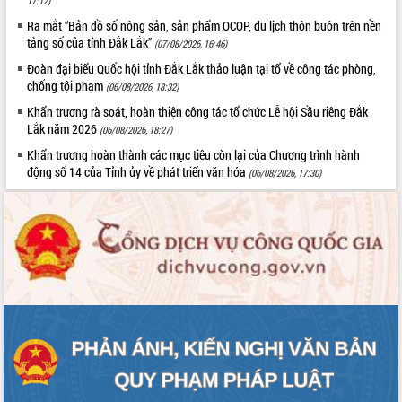
17:12)
ứng để giữ vững thị trường xuất khẩu
Ra mắt “Bản đồ số nông sản, sản phẩm OCOP, du lịch thôn buôn trên nền
Diễn đàn Kinh tế tư nhân Việt Nam đột
tảng số của tỉnh Đắk Lắk”
(07/08/2026, 16:46)
phá cơ chế - Hợp tác công tư
Đoàn đại biểu Quốc hội tỉnh Đắk Lắk thảo luận tại tổ về công tác phòng,
Đề án 06 tạo bước ngoặt đột phá trong
chống tội phạm
(06/08/2026, 18:32)
cải cách hành chính tỉnh Đắk Lắk
Khẩn trương rà soát, hoàn thiện công tác tổ chức Lễ hội Sầu riêng Đắk
Kết nối tour, đẩy mạnh chuyển đổi số
Lắk năm 2026
để phát triển du lịch Đắk Lắk
(06/08/2026, 18:27)
Khởi động Dự án Đầu tư xây dựng hạ
Khẩn trương hoàn thành các mục tiêu còn lại của Chương trình hành
tầng kỹ thuật Cụm công nghiệp Tân
động số 14 của Tỉnh ủy về phát triển văn hóa
(06/08/2026, 17:30)
Tiến
Gặp mặt các cơ quan báo chí nhân Kỷ
niệm 101 năm Ngày Báo chí Cách
mạng Việt Nam
Đắk Lắk sơ kết 4 năm triển khai thực
hiện Đề án 06 của Chính phủ
Họp báo thông tin về Hội nghị Công bố
Quy hoạch và Xúc tiến đầu tư tỉnh Đắk
Lắk
Khơi thông điểm nghẽn, đẩy nhanh
giải ngân vốn khắc phục thiên tai