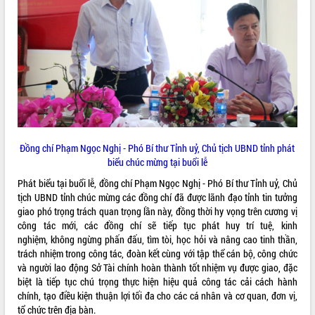
VIDEO
Loading the player...
Trailer Lễ hội Sầu riêng Đắk Lắk năm
2026
Khám bệnh, cấp phát thuốc miễn phí
và tặng quà người dân xã Cư Pui
Hội nghị UBND tỉnh Đắk Lắk thường kỳ
tháng 7/2026
Đồng chí Phạm Ngọc Nghị - Phó Bí thư Tỉnh uỷ, Chủ tịch UBND tỉnh phát
biểu chúc mừng tại buổi lễ
Lễ truy tặng danh hiệu “Bà Mẹ Việt
ALBUM ẢNH
Nam Anh hùng” và trao Huân chương
Phát biểu tại buổi lễ, đồng chí Phạm Ngọc Nghị - Phó Bí thư Tỉnh uỷ, Chủ
Lao động
tịch UBND tỉnh chúc mừng các đồng chí đã được lãnh đạo tỉnh tin tưởng
UBND tỉnh Đắk Lắk triển khai nhiệm
giao phó trọng trách quan trọng lần này, đồng thời hy vọng trên cương vị
vụ 6 tháng cuối năm 2026
công tác mới, các đồng chí sẽ tiếp tục phát huy trí tuệ, kinh
nghiệm, không ngừng phấn đấu, tìm tòi, học hỏi và nâng cao tinh thần,
Kỳ họp thứ Hai, Hội đồng nhân dân
trách nhiệm trong công tác, đoàn kết cùng với tập thể cán bộ, công chức
tỉnh khóa XI quyết nghị nhiều nội dung
và người lao động Sở Tài chính hoàn thành tốt nhiệm vụ được giao, đặc
quan trọng
biệt là tiếp tục chú trọng thực hiện hiệu quả công tác cải cách hành
Bí thư Tỉnh ủy Lương Nguyễn Minh
chính, tạo điều kiện thuận lợi tối đa cho các cá nhân và cơ quan, đơn vị,
Triết thăm, tặng quà người có công với
tổ chức trên địa bàn.
cách mạng
LIÊN KẾT WEB