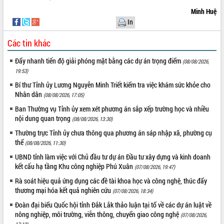
Minh Huệ
Rà soát, hoàn thiện hệ thống thiết chế
văn hóa, thể thao đáp ứng yêu cầu
In
phát triển mới
Các tin khác
Thường trực HĐND tỉnh Đắk Lắk gặp
THỐNG KÊ TRUY CẬP
mặt Đoàn chuyên gia y tế TP. Hồ Chí
Đẩy nhanh tiến độ giải phóng mặt bằng các dự án trọng điểm
(08/08/2026,
Minh
Hôm nay:
680
19:53)
Lễ truy điệu và an táng hài cốt liệt sĩ
Tất cả:
66113794
Bí thư Tỉnh ủy Lương Nguyễn Minh Triết kiểm tra việc khám sức khỏe cho
tại Nghĩa trang Liệt sĩ xã Sơn Hòa
Nhân dân
(08/08/2026, 17:05)
Bàn giải pháp tháo gỡ khó khăn trong
Ban Thường vụ Tỉnh ủy xem xét phương án sắp xếp trường học và nhiều
xuất khẩu sầu riêng và triển khai quy
nội dung quan trọng
định EUDR
(08/08/2026, 13:30)
Thứ trưởng Bộ Nông nghiệp và Môi
Thường trực Tỉnh ủy chưa thông qua phương án sáp nhập xã, phường cụ
trường Nguyễn Hoàng Hiệp khảo sát
thể
(08/08/2026, 11:30)
vùng trồng và doanh nghiệp đóng gói
UBND tỉnh làm việc với Chủ đầu tư dự án Đầu tư xây dựng và kinh doanh
sầu riêng tại Đắk Lắk
kết cấu hạ tầng Khu công nghiệp Phú Xuân
(07/08/2026, 19:47)
Trình diễn nghệ thuật chế biến các
Rà soát hiệu quả ứng dụng các đề tài khoa học và công nghệ, thúc đẩy
món ăn từ sầu riêng
thương mại hóa kết quả nghiên cứu
(07/08/2026, 18:34)
Đắk Lắk công bố Quy hoạch và xúc
Đoàn đại biểu Quốc hội tỉnh Đắk Lắk thảo luận tại tổ về các dự án luật về
tiến đầu tư tỉnh
nông nghiệp, môi trường, viễn thông, chuyển giao công nghệ
(07/08/2026,
Ngành cá ngừ Đắk Lắk chủ động thích