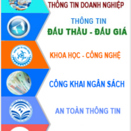
nhanh tiến độ các dự án trọng điểm
trong Khu kinh tế Nam Phú Yên
Hòn Yến phát triển du lịch gắn với bảo
tồn biển
Lấy ý kiến điều chỉnh Quy hoạch tỉnh
Đắk Lắk thời kỳ 2021-2030, tầm nhìn
đến năm 2050
Phát động chiến dịch 30 ngày đêm
giải phóng mặt bằng Tuyến đường bộ
ven biển
Đắk Lắk nỗ lực thúc đẩy tăng trưởng
kinh tế từ 10% trở lên trong Quý
II/2026
Đắk Lắk ký kết thỏa thuận hợp tác về
chuyển đổi số giai đoạn 2026 – 2030
với Tập đoàn Bưu chính Viễn thông
Việt Nam
Thứ trưởng Bộ Y tế làm việc với tỉnh
Đắk Lắk về phát triển nhân lực y tế
cho trạm y tế cấp xã
Du lịch Đắk Lắk nâng tầm trải nghiệm