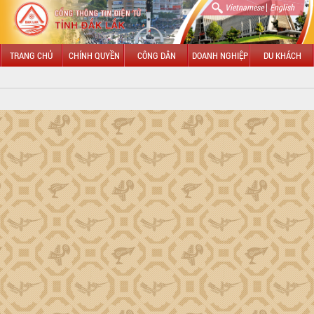
|
Vietnamese
English
TRANG CHỦ
CHÍNH QUYỀN
CÔNG DÂN
DOANH NGHIỆP
DU KHÁCH
GIỚI THIỆU
Tổng quan Đắk Lắk
HĐND tỉnh Đắk Lắk
UBND tỉnh Đắk Lắk
LÃNH ĐẠO UBND TỈNH
Chủ tịch Đỗ Hữu Huy
Phó Chủ tịch Hồ Thị Nguyên Thảo
Phó Chủ tịch Nguyễn Thiên Văn