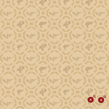
Phó Chủ tịch Trương Công Thái
Phó Chủ tịch Đào Mỹ
Phó Chủ tịch Y Nhuân Byă
TIN TỨC SỰ KIỆN
Tiếp cận thông tin
Kinh tế
Đột phá phát triển KHCN, ĐMST, CĐS
Văn hóa, Xã hội
Giảm nghèo về thông tin
Cải cách hành chính
Giáo dục, Khoa học, Công nghệ
Chương trình tái canh cây cà phê