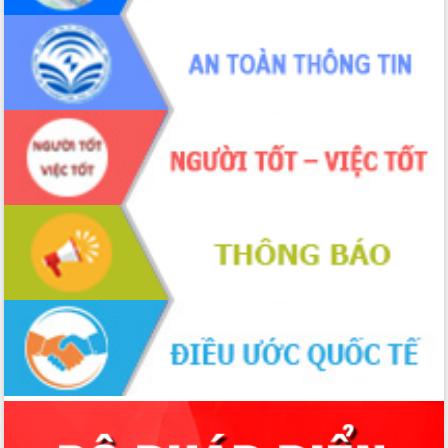
Tập huấn nâng cao năng lực triển khai
chuyển đổi số cho cán bộ, công chức
cấp xã
Đắk Lắk phát động hưởng ứng Ngày
Quyền của người tiêu dùng Việt Nam
2026
Đẩy mạnh cải cách hành chính, quyết
tâm đạt được mục tiêu tăng trưởng
hai con số trong năm 2026
Tổ chức trang trọng Lễ hội Đền thờ
Lương Văn Chánh năm 2026
Phó Bí thư Tỉnh ủy Đắk Lắk Đỗ Hữu
Huy giữ chức Bí thư Đảng ủy Ủy Ban
Nhân dân tỉnh
Bệnh án điện tử thúc đẩy chuyển đổi
số y tế tại Đắk Lắk
Chuyển đổi số thư viện: Mở rộng
không gian tri thức trong thời đại số
Đánh giá, rút kinh nghiệm công tác tổ
chức diễn tập trước ngày bầu cử