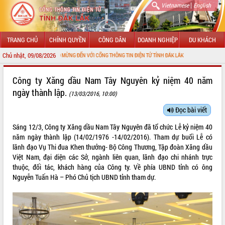
|
Vietnamese
English
TRANG CHỦ
CHÍNH QUYỀN
CÔNG DÂN
DOANH NGHIỆP
DU KHÁCH
Chủ nhật, 09/08/2026
CHÀO MỪNG ĐẾN VỚI CỔNG THÔNG TIN ĐIỆN TỬ TỈNH ĐẮK LẮK
GIỚI THIỆU
Công ty Xăng dầu Nam Tây Nguyên kỷ niệm 40 năm
ngày thành lập.
(13/03/2016, 10:00)
LÃNH ĐẠO UBND TỈNH
Đọc bài viết
TIN TỨC SỰ KIỆN
Sáng 12/3, Công ty Xăng dầu Nam Tây Nguyên đã tổ chức Lễ kỷ niệm 40
SỞ, BAN, NGÀNH
năm ngày thành lập (14/02/1976 -14/02/2016). Tham dự buổi Lễ có
lãnh đạo Vụ Thi đua Khen thưởng- Bộ Công Thương, Tập đoàn Xăng dầu
UBND CÁC XÃ, PHƯỜNG
Việt Nam, đại diện các Sở, ngành liên quan, lãnh đạo chi nhánh trực
thuộc, đối tác, khách hàng của Công ty. Về phía UBND tỉnh có ông
Nguyễn Tuấn Hà – Phó Chủ tịch UBND tỉnh tham dự.
THÔNG TIN CHỈ ĐẠO ĐIỀU HÀNH
HỆ THỐNG VĂN BẢN
VĂN BẢN HĐND TỈNH