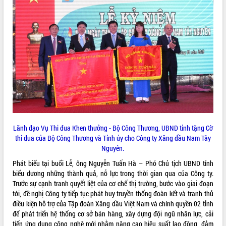
sầu riêng tại Đắk Lắk
Trình diễn nghệ thuật chế biến các
món ăn từ sầu riêng
Đắk Lắk công bố Quy hoạch và xúc
tiến đầu tư tỉnh
Ngành cá ngừ Đắk Lắk chủ động thích
ứng để giữ vững thị trường xuất khẩu
Diễn đàn Kinh tế tư nhân Việt Nam đột
phá cơ chế - Hợp tác công tư
Đề án 06 tạo bước ngoặt đột phá trong
cải cách hành chính tỉnh Đắk Lắk
Lãnh đạo Vụ Thi đua Khen thưởng - Bộ Công Thương, UBND tỉnh tặng Cờ
Kết nối tour, đẩy mạnh chuyển đổi số
thi đua của Bộ Công Thương và Tỉnh ủy cho Công ty Xăng dầu Nam Tây
để phát triển du lịch Đắk Lắk
Nguyên.
Khởi động Dự án Đầu tư xây dựng hạ
tầng kỹ thuật Cụm công nghiệp Tân
Phát biểu tại buổi Lễ, ông Nguyễn Tuấn Hà – Phó Chủ tịch UBND tỉnh
Tiến
biểu dương những thành quả, nỗ lực trong thời gian qua của Công ty.
Trước sự cạnh tranh quyết liệt của cơ chế thị trường, bước vào giai đoạn
Gặp mặt các cơ quan báo chí nhân Kỷ
tới, đề nghị Công ty tiếp tục phát huy truyền thống đoàn kết và tranh thủ
niệm 101 năm Ngày Báo chí Cách
điều kiện hỗ trợ của Tập đoàn Xăng dầu Việt Nam và chính quyền 02 tỉnh
mạng Việt Nam
để phát triển hệ thống cơ sở bán hàng, xây dựng đội ngũ nhân lực, cải
Đắk Lắk sơ kết 4 năm triển khai thực
tiến ứng dụng công nghệ mới nhằm nâng cao hiệu suất lao động, đảm