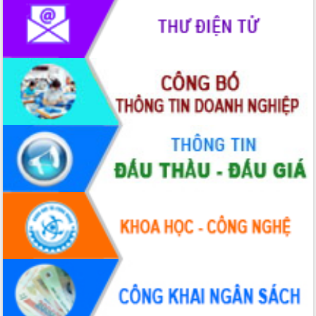
Hồ Thị Nguyên Thảo làm việc tại Trung
tâm Phục vụ hành chính công xã Ea
Phê
Xây dựng nền hành chính số đồng
hành cùng nông dân dân, doanh nghiệp
Giai đoạn 2026-2030, Đắk Lắk phấn
đấu có 77% xã đạt chuẩn nông thôn
mới
Chuyển đổi số 'mở đường' cho nông
nghiệp Đắk Lắk tăng trưởng bứt phá
Triển khai đồng bộ đo đạc, lập hồ sơ
địa chính, hoàn thiện cơ sở dữ liệu đất
đai
Ứng dụng sinh trắc học - Bước tiến
trong hành trình chuyển đổi số tại Đắk
Lắk
Đắk Lắk nâng cao hiệu quả công tác
Đảng từ Sổ tay đảng viên điện tử
Đắk Lắk đẩy mạnh nuôi biển công
nghệ, hướng tới phát triển thủy sản
bền vững