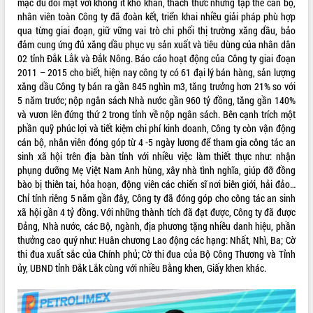
mặc dù đối mặt với không ít khó khăn, thách thức nhưng tập thể cán bộ,
nhân viên toàn Công ty đã đoàn kết, triển khai nhiều giải pháp phù hợp
VIDEO
qua từng giai đoạn, giữ vững vai trò chi phối thị trường xăng dầu, bảo
đảm cung ứng đủ xăng dầu phục vụ sản xuất và tiêu dùng của nhân dân
02 tỉnh Đắk Lắk và Đắk Nông. Báo cáo hoạt động của Công ty giai đoạn
2011 – 2015 cho biết, hiện nay công ty có 61 đại lý bán hàng, sản lượng
xăng dầu Công ty bán ra gần 845 nghìn m3, tăng trưởng hơn 21% so với
5 năm trước; nộp ngân sách Nhà nước gần 960 tỷ đồng, tăng gần 140%
và vươn lên đứng thứ 2 trong tỉnh về nộp ngân sách. Bên cạnh trích một
phần quỹ phúc lợi và tiết kiệm chi phí kinh doanh, Công ty còn vận động
cán bộ, nhân viên đóng góp từ 4 -5 ngày lương để tham gia công tác an
sinh xã hội trên địa bàn tỉnh với nhiều việc làm thiết thực như: nhận
Trailer Lễ hội Sầu riêng Đắk Lắk năm
phụng dưỡng Mẹ Việt Nam Anh hùng, xây nhà tình nghĩa, giúp đỡ đồng
2026
bào bị thiên tai, hỏa hoạn, động viên các chiến sĩ nơi biên giới, hải đảo…
Khám bệnh, cấp phát thuốc miễn phí
Chỉ tính riêng 5 năm gần đây, Công ty đã đóng góp cho công tác an sinh
và tặng quà người dân xã Cư Pui
xã hội gần 4 tỷ đồng. Với những thành tích đã đạt được, Công ty đã được
Hội nghị UBND tỉnh Đắk Lắk thường kỳ
Đảng, Nhà nước, các Bộ, ngành, địa phương tặng nhiều danh hiệu, phần
tháng 7/2026
thưởng cao quý như: Huân chương Lao động các hạng: Nhất, Nhì, Ba; Cờ
Lễ truy tặng danh hiệu “Bà Mẹ Việt
thi đua xuất sắc của Chính phủ; Cờ thi đua của Bộ Công Thương và Tỉnh
ALBUM ẢNH
Nam Anh hùng” và trao Huân chương
ủy, UBND tỉnh Đắk Lắk cùng với nhiều Bằng khen, Giấy khen khác.
Lao động
UBND tỉnh Đắk Lắk triển khai nhiệm
vụ 6 tháng cuối năm 2026