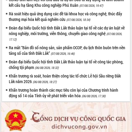
kết cấu hạ tầng Khu công nghiệp Phú Xuân
UBND tỉnh họp báo định kỳ tháng 4
(07/08/2026, 19:47)
năm 2026
Rà soát hiệu quả ứng dụng các đề tài khoa học và công nghệ, thúc đẩy
Hội thảo khoa học “Giải pháp thúc đẩy
thương mại hóa kết quả nghiên cứu
(07/08/2026, 18:34)
phát triển nền kinh tế xanh tại tỉnh
Đoàn đại biểu Quốc hội tỉnh Đắk Lắk thảo luận tại tổ về các dự án luật về
Đắk Lắk”
nông nghiệp, môi trường, viễn thông, chuyển giao công nghệ
(07/08/2026,
Tăng cường giám sát, đôn đốc thực
17:12)
hiện nhiệm vụ quản lý tài sản công
Ra mắt “Bản đồ số nông sản, sản phẩm OCOP, du lịch thôn buôn trên nền
hàng tuần
tảng số của tỉnh Đắk Lắk”
(07/08/2026, 16:46)
Tháo gỡ những vướng mắc, đẩy mạnh
Đoàn đại biểu Quốc hội tỉnh Đắk Lắk thảo luận tại tổ về công tác phòng,
công tác cải cách thủ tục hành chính
chống tội phạm
(06/08/2026, 18:32)
tại Trung tâm Phục vụ hành chính
công tỉnh
Khẩn trương rà soát, hoàn thiện công tác tổ chức Lễ hội Sầu riêng Đắk
Lắk năm 2026
(06/08/2026, 18:27)
Đắk Lắk: Tôn vinh 46 giải pháp tại Hội
thi Sáng tạo Kỹ thuật 2024 - 2025
Khẩn trương hoàn thành các mục tiêu còn lại của Chương trình hành
động số 14 của Tỉnh ủy về phát triển văn hóa
Đắk Lắk rà soát, điều chỉnh Đề án 190
(06/08/2026, 17:30)
về phát triển nuôi trồng thủy sản
Phó Chủ tịch UBND tỉnh Đắk Lắk
Trương Công Thái kiểm tra thực địa
Dự án cao tốc Khánh Hòa - Buôn Ma
Thuột