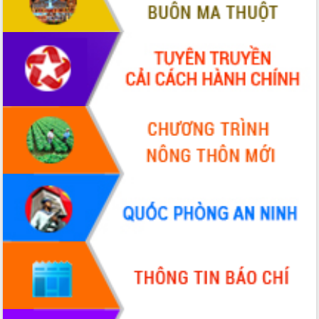
với Tập đoàn Bưu chính Viễn thông
Việt Nam
Thứ trưởng Bộ Y tế làm việc với tỉnh
Đắk Lắk về phát triển nhân lực y tế
cho trạm y tế cấp xã
Du lịch Đắk Lắk nâng tầm trải nghiệm
du khách thông qua Hệ thống cơ sở dữ
liệu và Bản đồ số
Tập huấn ứng dụng trí tuệ nhân tạo (AI)
trong thương mại điện tử năm 2026
Đoàn đại biểu Quốc hội tỉnh Đắk Lắk
trao đổi thông tin trước Kỳ họp thứ
nhất, Quốc hội khóa XVI
Quyết liệt cải cách hành chính, khơi
thông nguồn lực phát triển
Nâng cao hiệu lực, hiệu quả HĐND
tỉnh thông qua hiện đại hóa hành chính
Xã Ea Phê gắn cải cách hành chính với
chuyển đổi số
Phó Chủ tịch Thường trực UBND tỉnh