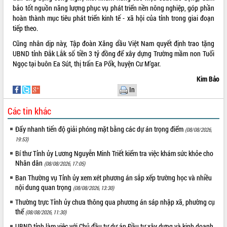
hiện Đề án 06 của Chính phủ
bảo tốt nguồn năng lượng phục vụ phát triển nền nông nghiệp, góp phần
Họp báo thông tin về Hội nghị Công bố
hoàn thành mục tiêu phát triển kinh tế - xã hội của tỉnh trong giai đoạn
Quy hoạch và Xúc tiến đầu tư tỉnh Đắk
tiếp theo.
Lắk
Cũng nhân dịp này, Tập đoàn Xăng dầu Việt Nam quyết định trao tặng
Khơi thông điểm nghẽn, đẩy nhanh
UBND tỉnh Đắk Lắk số tiền 3 tỷ đồng để xây dựng Trường mầm non Tuổi
giải ngân vốn khắc phục thiên tai
Ngọc tại buôn Ea Sút, thị trấn Ea Pốk, huyện Cư M’gar.
HĐND tỉnh thông qua điều chỉnh Quy
Kim Bảo
hoạch tỉnh thời kỳ 2021-2030
In
Hội thảo góp ý hồ sơ điều chỉnh quy
hoạch tỉnh Đắk Lắk thời kỳ 2021-2030,
Các tin khác
tầm nhìn đến năm 2050
Nâng cao hiệu quả hoạt động của các
Đẩy nhanh tiến độ giải phóng mặt bằng các dự án trọng điểm
(08/08/2026,
doanh nghiệp nhà nước
19:53)
Hội nghị triển khai kết nối mạng
Bí thư Tỉnh ủy Lương Nguyễn Minh Triết kiểm tra việc khám sức khỏe cho
truyền số liệu chuyên dùng phục vụ cơ
Nhân dân
(08/08/2026, 17:05)
quan Đảng, Nhà nước
Ban Thường vụ Tỉnh ủy xem xét phương án sắp xếp trường học và nhiều
Lễ phát động chuỗi hoạt động chung
nội dung quan trọng
(08/08/2026, 13:30)
tay làm sạch môi trường
Thường trực Tỉnh ủy chưa thông qua phương án sáp nhập xã, phường cụ
Xã Ea Kar bước chuyển mình trong
thể
(08/08/2026, 11:30)
công tác cải cách hành chính mô hình
mới
UBND tỉnh làm việc với Chủ đầu tư dự án Đầu tư xây dựng và kinh doanh