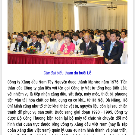
ĐIỂM TIN VĂN BẢN
QUY HOẠCH - KẾ HOẠCH
Các đại biểu tham dự buổi Lễ
Công ty Xăng dầu Nam Tây Nguyên được thành lập vào năm 1976. Tiền
thân của Công ty gắn liền với tên gọi Công ty Vật tư tổng hợp Đắk Lắk,
với nhiệm vụ là tiếp nhận xăng dầu, sắt thép, máy móc, thiết bị, phương
tiện vận tải, hóa chất cơ bản, dụng cụ cơ khí… từ Hà Nội, Đà Nẵng, Hồ
Chí Minh cũng như tổ chức khai thác vật tư, nguyên liệu còn lại sau chiến
tranh để phục vụ sản xuất. Bước sang giai đoạn 1990 - 1995, Công ty
được Bộ Công Thương kiện toàn lại bộ máy tổ chức và chuyển đổi mô
hình chủ quản trực thuộc Tổng Công ty Xăng dầu Việt Nam (nay là Tập
đoàn Xăng dầu Việt Nam) quản lý. Qua 40 năm hình thành và phát triển,