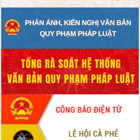
Định vị cà phê Việt Nam như một “di
sản sống” trong dòng chảy toàn cầu
Xây dựng nông thôn mới: Nâng cao đời
sống người dân từ những mô hình thiết
thực
Quyết liệt tháo gỡ vướng mắc, đẩy
nhanh tiến độ các dự án trọng điểm
trong Khu kinh tế Nam Phú Yên
Hòn Yến phát triển du lịch gắn với bảo
tồn biển
Lấy ý kiến điều chỉnh Quy hoạch tỉnh
Đắk Lắk thời kỳ 2021-2030, tầm nhìn
đến năm 2050
Phát động chiến dịch 30 ngày đêm
giải phóng mặt bằng Tuyến đường bộ
ven biển
Đắk Lắk nỗ lực thúc đẩy tăng trưởng
kinh tế từ 10% trở lên trong Quý
II/2026
Đắk Lắk ký kết thỏa thuận hợp tác về
chuyển đổi số giai đoạn 2026 – 2030