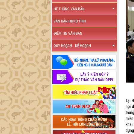
HỆ THỐNG VĂN BẢN
VĂN BẢN HĐND TỈNH
ĐIỂM TIN VĂN BẢN
QUY HOẠCH - KẾ HOẠCH
Tại 
nội 
tron
miễn
khai
dựng