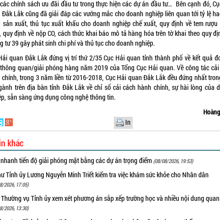
 các chính sách ưu đãi đầu tư trong thực hiện các dự án đầu tư… Bên cạnh đó, Cụ
 Đắk Lắk cũng đã giải đáp các vướng mắc cho doanh nghiệp liên quan tới tỷ lệ ha
g sản xuất, thủ tục xuất khẩu cho doanh nghiệp chế xuất, quy định về tem rượu
, quy định về nộp CO, cách thức khai báo mô tả hàng hóa trên tờ khai theo quy địn
 tư 39 gây phát sinh chi phí và thủ tục cho doanh nghiệp.
Hải quan Đắk Lắk đứng vị trí thứ 2/35 Cục Hải quan tỉnh thành phố về kết quả đo
 thông quan/giải phóng hàng năm 2019 của Tổng Cục Hải quan. Về công tác cải
 chính, trong 3 năm liền từ 2016-2018, Cục Hải quan Đắk Lắk đều đứng nhất tron
gành trên địa bàn tỉnh Đắk Lắk về chỉ số cải cách hành chính, sự hài lòng của 
ệp, sẵn sàng ứng dụng công nghệ thông tin.
Hoàng
In
in khác
 nhanh tiến độ giải phóng mặt bằng các dự án trọng điểm
(08/08/2026, 19:53)
hư Tỉnh ủy Lương Nguyễn Minh Triết kiểm tra việc khám sức khỏe cho Nhân dân
8/2026, 17:05)
 Thường vụ Tỉnh ủy xem xét phương án sắp xếp trường học và nhiều nội dung quan
8/2026, 13:30)