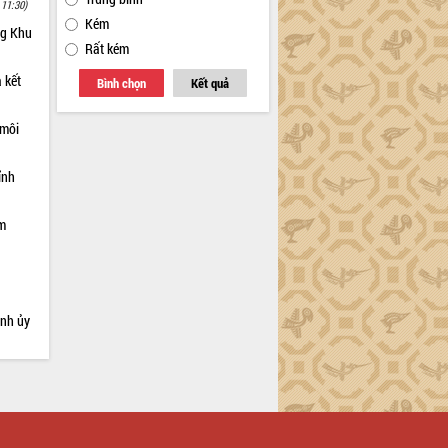
 11:30)
Kém
ng Khu
Rất kém
 kết
Bình chọn
Kết quả
 môi
ỉnh
ạm
ỉnh ủy