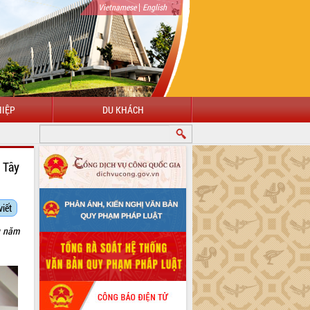
|
Vietnamese
English
IỆP
DU KHÁCH
 Tây
viết
u năm