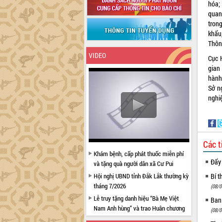
hóa;
quan
tron
khẩu
Thông
VIDEO
Cục 
gian
hành
Sở n
nghi
Các t
Khám bệnh, cấp phát thuốc miễn phí
Đẩy
và tặng quà người dân xã Cư Pui
Bí t
Hội nghị UBND tỉnh Đắk Lắk thường kỳ
tháng 7/2026
(08/0
Lễ truy tặng danh hiệu “Bà Mẹ Việt
Ban
Nam Anh hùng” và trao Huân chương
(08/0
Lao động