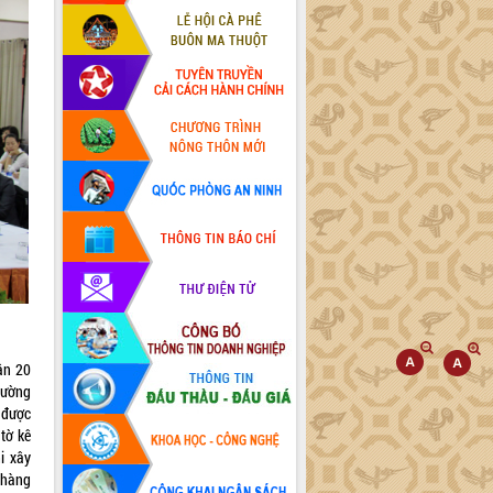
ận 20
hường
 được
tờ kê
i xây
 hàng