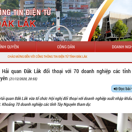
ÍNH QUYỀN
CÔNG DÂN
DOANH NGH
NG ĐẾN VỚI CỔNG THÔNG TIN ĐIỆN TỬ TỈNH ĐẮK LẮK
 Hải quan Đắk Lắk đối thoại với 70 doanh nghiệp các tỉnh
uyên
(21/12/2020, 20:55)
Đọc bài 
Hải quan Đắk Lắk vừa tổ chức Hội nghị đối thoại với doanh nghiệp xuất nhập khẩ
. Khoảng 70 doanh nghiệp các tỉnh Tây Nguyên tham dự.