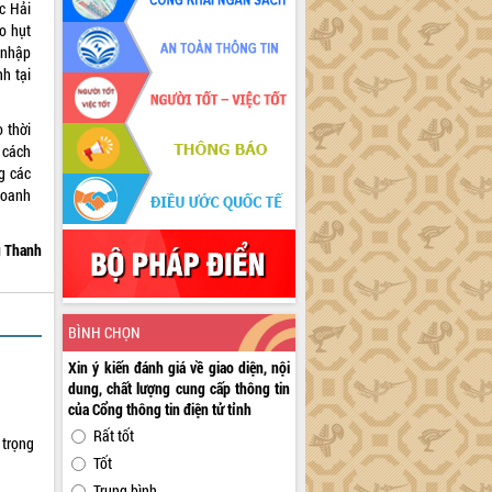
c Hải
o hụt
 nhập
h tại
 thời
 cách
g các
doanh
 Thanh
BÌNH CHỌN
Xin ý kiến đánh giá về giao diện, nội
dung, chất lượng cung cấp thông tin
của Cổng thông tin điện tử tỉnh
Rất tốt
 trọng
Tốt
Trung bình