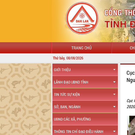
TRANG CHỦ
CH
Thứ bảy, 08/08/2026
CHÀO MỪ
GIỚI THIỆU
Cục
Ng
LÃNH ĐẠO UBND TỈNH
TIN TỨC SỰ KIỆN
Cục 
2020
SỞ, BAN, NGÀNH
UBND CÁC XÃ, PHƯỜNG
THÔNG TIN CHỈ ĐẠO ĐIỀU HÀNH