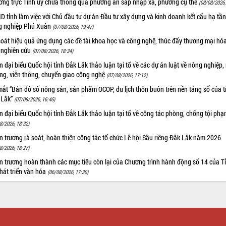
ờng trực Tỉnh ủy chưa thông qua phương án sáp nhập xã, phường cụ thể
(08/08/2026,
 tỉnh làm việc với Chủ đầu tư dự án Đầu tư xây dựng và kinh doanh kết cấu hạ tầ
g nghiệp Phú Xuân
(07/08/2026, 19:47)
oát hiệu quả ứng dụng các đề tài khoa học và công nghệ, thúc đẩy thương mại hóa
 nghiên cứu
(07/08/2026, 18:34)
 đại biểu Quốc hội tỉnh Đắk Lắk thảo luận tại tổ về các dự án luật về nông nghiệp,
ờng, viễn thông, chuyển giao công nghệ
(07/08/2026, 17:12)
ắt “Bản đồ số nông sản, sản phẩm OCOP, du lịch thôn buôn trên nền tảng số của t
 Lắk”
(07/08/2026, 16:46)
 đại biểu Quốc hội tỉnh Đắk Lắk thảo luận tại tổ về công tác phòng, chống tội ph
8/2026, 18:32)
 trương rà soát, hoàn thiện công tác tổ chức Lễ hội Sầu riêng Đắk Lắk năm 2026
8/2026, 18:27)
 trương hoàn thành các mục tiêu còn lại của Chương trình hành động số 14 của T
hát triển văn hóa
(06/08/2026, 17:30)