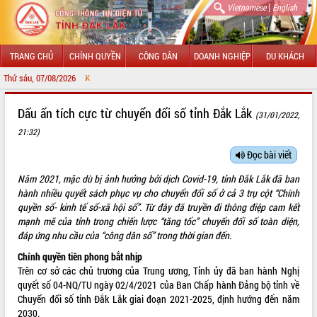
|
Vietnamese
English
TRANG CHỦ
CHÍNH QUYỀN
CÔNG DÂN
DOANH NGHIỆP
DU KHÁCH
Thứ sáu, 07/08/2026
CHÀO MỪNG ĐẾN
GIỚI THIỆU
Dấu ấn tích cực từ chuyển đổi số tỉnh Đắk Lắk
(31/01/2022,
21:32)
LÃNH ĐẠO UBND TỈNH
Đọc bài viết
TIN TỨC SỰ KIỆN
Năm 2021, mặc dù bị ảnh hưởng bởi dịch Covid-19, tỉnh Đắk Lắk đã ban
SỞ, BAN, NGÀNH
hành nhiều quyết sách phục vụ cho chuyển đổi số ở cả 3 trụ cột “Chính
quyền số- kinh tế số-xã hội số”. Từ đây đã truyền đi thông điệp cam kết
UBND CÁC XÃ, PHƯỜNG
mạnh mẽ của tỉnh trong chiến lược “tăng tốc” chuyển đổi số toàn diện,
đáp ứng nhu cầu của “công dân số” trong thời gian đến.
THÔNG TIN CHỈ ĐẠO ĐIỀU HÀNH
Chính quyền tiên phong bắt nhịp
Trên cơ sở các chủ trương của Trung ương, Tỉnh ủy đã ban hành Nghị
HỆ THỐNG VĂN BẢN
quyết số 04-NQ/TU ngày 02/4/2021 của Ban Chấp hành Đảng bộ tỉnh về
Chuyển đổi số tỉnh Đắk Lắk giai đoạn 2021-2025, định hướng đến năm
VĂN BẢN HĐND TỈNH
2030.