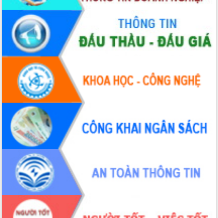
gian phát triển mới
Hội nghị chia sẻ kinh nghiệm, chuyển
giao kỹ thuật y tế, định hướng phát
triển chuyên sâu đến 2030
Chuyển đổi số mở ra không gian phát
triển trong lĩnh vực văn hóa, du lịch
Công bố quyết định của Ban Thường
vụ Tỉnh ủy về công tác cán bộ.
Thủ tướng Phạm Minh Chính: Khẩn
trương tái thiết cuộc sống người dân
sau thiên tai
Tập trung nâng cao chất lượng, tổ
chức sản xuất sầu riêng theo hướng
bền vững
Đẩy nhanh công tác khắc phục, ổn
định đời sống Nhân dân sau bão số 13
Bí thư Tỉnh ủy Lương Nguyễn Minh
Triết dự Ngày hội đại đoàn kết tại
Buôn Đăk Tuôr, xã Cư Pui
Khởi công xây dựng Trường Phổ thông