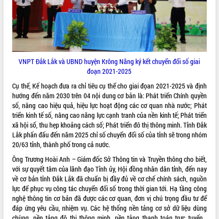
phá cơ chế - Hợp tác công tư
Đề án 06 tạo bước ngoặt đột phá trong
cải cách hành chính tỉnh Đắk Lắk
Kết nối tour, đẩy mạnh chuyển đổi số
để phát triển du lịch Đắk Lắk
Khởi động Dự án Đầu tư xây dựng hạ
VNPT Đắk Lắk và UBND huyện Krông Năng ký kết chuyển đổi số giai
tầng kỹ thuật Cụm công nghiệp Tân
đoạn 2021-2025
Tiến
Cụ thể, Kế hoạch đưa ra chỉ tiêu cụ thể cho giai đọan 2021-2025 và định
Gặp mặt các cơ quan báo chí nhân Kỷ
hướng đến năm 2030 trên 04 nội dung cơ bản là: Phát triển Chính quyền
niệm 101 năm Ngày Báo chí Cách
số, nâng cao hiệu quả, hiệu lực hoạt động các cơ quan nhà nước; Phát
mạng Việt Nam
triển kinh tế số, nâng cao năng lực cạnh tranh của nền kinh tế; Phát triển
Đắk Lắk sơ kết 4 năm triển khai thực
xã hội số, thu hẹp khoảng cách số; Phát triển đô thị thông minh. Tỉnh Đắk
hiện Đề án 06 của Chính phủ
Lắk phấn đấu đến năm 2025 chỉ số chuyển đổi số của tỉnh sẽ trong nhóm
20/63 tỉnh, thành phố trong cả nước.
Họp báo thông tin về Hội nghị Công bố
Quy hoạch và Xúc tiến đầu tư tỉnh Đắk
Ông Trương Hoài Anh – Giám đốc Sở Thông tin và Truyền thông cho biết,
Lắk
với sự quyết tâm của lãnh đạo Tỉnh ủy, Hội đồng nhân dân tỉnh, đến nay
Khơi thông điểm nghẽn, đẩy nhanh
về cơ bản tỉnh Đắk Lắk đã chuẩn bị đầy đủ về cơ chế chính sách, nguồn
giải ngân vốn khắc phục thiên tai
lực để phục vụ công tác chuyển đổi số trong thời gian tới. Hạ tầng công
nghệ thông tin cơ bản đã được các cơ quan, đơn vị chú trọng đầu tư để
HĐND tỉnh thông qua điều chỉnh Quy
đáp ứng yêu cầu, nhiệm vụ. Các hệ thống nền tảng cơ sở dữ liệu dùng
hoạch tỉnh thời kỳ 2021-2030
chùng, nền tảng đô thị thông minh, nền tảng thanh toán trực tuyến…