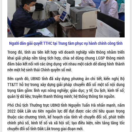
Hòn Yến phát triển du lịch gắn với bảo
tồn biển
Lấy ý kiến điều chỉnh Quy hoạch tỉnh
Đắk Lắk thời kỳ 2021-2030, tầm nhìn
đến năm 2050
Phát động chiến dịch 30 ngày đêm
giải phóng mặt bằng Tuyến đường bộ
Người dân giải quyết TTHC tại Trung tâm phục vụ hành chính công tỉnh
ven biển
Trong đó, tỉnh ưu tiên kết hợp với doanh nghiệp viễn thông nhằm triển
Đắk Lắk nỗ lực thúc đẩy tăng trưởng
khai giải pháp nền tảng tích hợp, chia sẻ dùng chung LGSP thông minh
kinh tế từ 10% trở lên trong Quý
đảm bảo kết nối với các ứng dụng với nhau một cách dễ dàng hình thành
II/2026
nên một hệ sinh thái Chính quyền số mở.
Đắk Lắk ký kết thỏa thuận hợp tác về
Bên cạnh đó, UBND tỉnh đã xây dựng phương án chi tiết, kiến nghị Bộ
chuyển đổi số giai đoạn 2026 – 2030
TT&TT hỗ trợ trong xây dựng giải pháp chuyển đổi số một số nội dung
với Tập đoàn Bưu chính Viễn thông
trọng tâm gồm: lĩnh vực nông nghiệp; giáo dục; y tế; Du lịch, kinh tế số;
Việt Nam
quản lý dữ liệu; truyền thanh thông minh; hệ thống thông tin nguồn.
Thứ trưởng Bộ Y tế làm việc với tỉnh
Đắk Lắk về phát triển nhân lực y tế
Phó Chủ tịch Thường trực UBND tỉnh Nguyễn Tuấn Hà nhấn mạnh, năm
cho trạm y tế cấp xã
2022 Đắk Lắk ưu tiên nguồn lực để đạt được các chỉ tiêu quan trọng
thuộc các chương trình, kế hoạch của tỉnh về chuyển đổi số, phát triển
Du lịch Đắk Lắk nâng tầm trải nghiệm
chính phủ số, kinh tế số và xã hội số; tạo điều kiện, nền tảng tăng tốc
du khách thông qua Hệ thống cơ sở dữ
chuyển đổi số tỉnh Đắk Lắk trong giai đoạn mới.
liệu và Bản đồ số