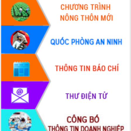
Hội nghị Ban Chấp hành Đảng bộ tỉnh
Đắk Lắk lần thứ 2 (mở rộng)
Tập trung giải phóng mặt bằng, đẩy
nhanh tiến độ Tuyến đường bộ ven
biển
Gỡ khó, khởi công xây dựng, sửa chữa
toàn bộ nhà ở cho hộ dân đúng tiến độ
đề ra
UBND tỉnh Đắk Lắk tổng kết công tác
quốc phòng, quân sự địa phương năm
2025
Tập trung triển khai quyết liệt, đồng bộ
các giải pháp nhằm thực hiện hiệu quả
các nhiệm vụ đề ra năm 2025
Phát huy vai trò của người có uy tín
trong phòng chống tảo hôn và hôn
nhân cận huyết thống
Nông sản Tây Nguyên thu hút doanh
nghiệp nước ngoài
Đắk Lắk định vị thương hiệu du lịch
“Biển – Rừng – Cà phê” trong không