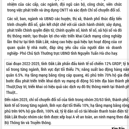
Chuyển đổi số 'mở đường' cho nông
nhiệm của các cấp, các ngành, đội ngũ cán bộ, công chức, viên chức
nghiệp Đắk Lắk tăng trưởng bứt phá
trong việc phát triển và ứng dụng CNTT và xác định Chỉ số chuyển đổi số.
Triển khai đồng bộ đo đạc, lập hồ sơ
Các sở, ban, ngành và UBND các huyện, thị xã, thành phố thúc đẩy tiến
địa chính, hoàn thiện cơ sở dữ liệu đất
trình chuyển đổi số, gắn kết chặt chẽ với cải cách hành chính; xây dựng,
đai
phát triển Chính quyền điện tử, Chính quyền số, kinh tế số, xã hội số và đô
Ứng dụng sinh trắc học - Bước tiến
thị thông minh; tạo thuận lợi cho việc triển khai Cách mạng công nghiệp
trong hành trình chuyển đổi số tại Đắk
lần thứ tư tại tỉnh Đắk Lắk; nâng cao hiệu quả hiệu lực hoạt động của cơ
Lắk
quan quản lý nhà nước, đáp ứng yêu cầu của người dân và doanh
Đắk Lắk nâng cao hiệu quả công tác
nghiệp- Phó Chủ tịch Thường trực UBND tỉnh Nguyễn Tuấn Hà cho hay.
Đảng từ Sổ tay đảng viên điện tử
Giai đoạn 2022-2025, tỉnh Đắk Lắk phấn đấu kinh tế số chiếm 12% GRDP; tỷ tr
Đắk Lắk đẩy mạnh nuôi biển công
số trong từng ngành, lĩnh vực đạt tối thiểu 7%; năng suất lao động hàng nă
nghệ, hướng tới phát triển thủy sản
quân 6.5%. Hạ tầng mạng băng rộng cáp quang, 4G phủ trên 70% hộ gia đìn
bền vững
bước đầu phát triển triển khai dịch vụ mạng di động 5G trên địa bàn thành 
Tập huấn nâng cao năng lực triển khai
Thuột;Duy trì, triển khai có hiệu quả các dịch vụ đô thị thông minh tại thành
chuyển đổi số cho cán bộ, công chức
Thuột…
cấp xã
Đến năm 2025, chỉ số chuyển đổi số của tỉnh trong nhóm 20/63 tỉnh, thành phố;
Đắk Lắk phát động hưởng ứng Ngày
kinh tế số trong từng ngành, lĩnh vực đạt tối thiểu 10%; hạ tầng mạng băng rọ
Quyền của người tiêu dùng Việt Nam
phủ trên 90% hộ gia đình, 100% xã; tỷ lệ dân số có tài khoản thanh toán điện tử 
2026
Đắk Lắk thuộc nhóm các tỉnh được xếp loại A về an toàn, an ninh mạng theo đá
Đẩy mạnh cải cách hành chính, quyết
Bộ Thông tin và Truyền thông.
tâm đạt được mục tiêu tăng trưởng
Kim Bảo