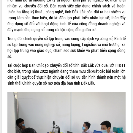
Tháo gỡ những vướng mắc, đẩy mạnh
nhiệm vụ chuyển đổi số. Bên cạnh việc xây dựng chính sách và hoàn
công tác cải cách thủ tục hành chính
thiện hạ tầng kỹ thuật, công nghệ, tỉnh Đắk Lắk còn đặt ra hai nhiệm vụ
tại Trung tâm Phục vụ hành chính
trọng tâm cần thực hiện, đó là: đào tạo phát triển nhân lực số; thúc đẩy
công tỉnh
ứng dụng số đối với hoạt động kinh tế của cộng đồng doanh nghiệp và
đẩy mạnh ứng dụng số trong xã hội, cộng đồng dân cư.
Đắk Lắk: Tôn vinh 46 giải pháp tại Hội
thi Sáng tạo Kỹ thuật 2024 - 2025
Trong đó, chính quyền số tập trung vào cung cấp dịch vụ công số; Kinh tế
Đắk Lắk rà soát, điều chỉnh Đề án 190
số tập trung vào nông nghiệp số, năng lượng, Logistics và môi trường; xã
về phát triển nuôi trồng thủy sản
hội tập trung vào giáo dục, chăm sóc sức khỏe và phát triển cộng đồng
số.
Phó Chủ tịch UBND tỉnh Đắk Lắk
Trương Công Thái kiểm tra thực địa
Tại cuộc họp Ban Chỉ đạo Chuyển đổi số tỉnh Đắk Lắk vừa qua, Sở TT&TT
Dự án cao tốc Khánh Hòa - Buôn Ma
cho biết, trong năm 2022 ngành đang tham mưu đề xuất các bài toán lớn
Thuột
cần giải quyết để thực hiện chuyển đổi số ưu tiên hình thành nên một hệ
Định vị cà phê Việt Nam như một “di
sinh thái Chính quyền số mở trên địa bản tỉnh Đắk Lắk.
sản sống” trong dòng chảy toàn cầu
Xây dựng nông thôn mới: Nâng cao đời
sống người dân từ những mô hình thiết
thực
Quyết liệt tháo gỡ vướng mắc, đẩy
nhanh tiến độ các dự án trọng điểm
trong Khu kinh tế Nam Phú Yên