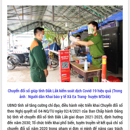
Tập huấn ứng dụng trí tuệ nhân tạo (AI)
trong thương mại điện tử năm 2026
Đoàn đại biểu Quốc hội tỉnh Đắk Lắk
trao đổi thông tin trước Kỳ họp thứ
nhất, Quốc hội khóa XVI
Quyết liệt cải cách hành chính, khơi
thông nguồn lực phát triển
Nâng cao hiệu lực, hiệu quả HĐND
tỉnh thông qua hiện đại hóa hành chính
Xã Ea Phê gắn cải cách hành chính với
chuyển đổi số
Phó Chủ tịch Thường trực UBND tỉnh
Hồ Thị Nguyên Thảo làm việc tại Trung
tâm Phục vụ hành chính công xã Ea
Chuyển đổi số giúp tỉnh Đắk Lắk kiểm soát dịch Covid-19 hiệu quả (Trong
Phê
ảnh : Người dân Khai báo y tế Xã Ea Trang- huyện M’Drắk)
Xây dựng nền hành chính số đồng
UBND tỉnh sẽ tăng cường chỉ đạo, điều hành việc triển khai Chuyển đổi số
hành cùng nông dân dân, doanh nghiệp
theo Nghị quyết số 04-NQ/TU ngày 02/4/2021 của Ban Chấp hành Đảng
Giai đoạn 2026-2030, Đắk Lắk phấn
bộ tỉnh về chuyển đổi số tỉnh Đắk Lắk giai đoạn 2021-2025, định hướng
đấu có 77% xã đạt chuẩn nông thôn
đến năm 2030; Tổ chức triển khai phổ biến, tuyên truyền về kết quả chỉ số
mới
chuyển đổi số năm 2020 trong phạm vi đơn vị mình để nâng cao trách