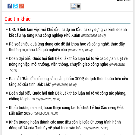
hai con số trong năm 2026
In
Tổ chức trang trọng Lễ hội Đền thờ
Lương Văn Chánh năm 2026
Các tin khác
Phó Bí thư Tỉnh ủy Đắk Lắk Đỗ Hữu
UBND tỉnh làm việc với Chủ đầu tư dự án Đầu tư xây dựng và kinh doanh
Huy giữ chức Bí thư Đảng ủy Ủy Ban
kết cấu hạ tầng Khu công nghiệp Phú Xuân
(07/08/2026, 19:47)
Nhân dân tỉnh
Rà soát hiệu quả ứng dụng các đề tài khoa học và công nghệ, thúc đẩy
Bệnh án điện tử thúc đẩy chuyển đổi
thương mại hóa kết quả nghiên cứu
số y tế tại Đắk Lắk
(07/08/2026, 18:34)
Chuyển đổi số thư viện: Mở rộng
Đoàn đại biểu Quốc hội tỉnh Đắk Lắk thảo luận tại tổ về các dự án luật về
không gian tri thức trong thời đại số
nông nghiệp, môi trường, viễn thông, chuyển giao công nghệ
(07/08/2026,
17:12)
Đánh giá, rút kinh nghiệm công tác tổ
chức diễn tập trước ngày bầu cử
Ra mắt “Bản đồ số nông sản, sản phẩm OCOP, du lịch thôn buôn trên nền
tảng số của tỉnh Đắk Lắk”
Chương trình “Gặp gỡ hữu nghị –
(07/08/2026, 16:46)
Friendship Meeting New Year 2026”
Đoàn đại biểu Quốc hội tỉnh Đắk Lắk thảo luận tại tổ về công tác phòng,
Bầu cử Quốc hội và HĐND: Cử tri Đắk
chống tội phạm
(06/08/2026, 18:32)
Lắk gửi gắm niềm tin, kỳ vọng vào lá
Khẩn trương rà soát, hoàn thiện công tác tổ chức Lễ hội Sầu riêng Đắk
phiếu
Lắk năm 2026
(06/08/2026, 18:27)
Đắk Lắk sẵn sàng các điều kiện cho
Khẩn trương hoàn thành các mục tiêu còn lại của Chương trình hành
Ngày hội bầu cử đại biểu Quốc hội
động số 14 của Tỉnh ủy về phát triển văn hóa
(06/08/2026, 17:30)
khóa XVI và HĐND các cấp nhiệm kỳ