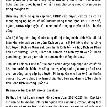
Hội thảo góp ý hồ sơ điều chỉnh quy
bước đầu dần được hoàn thiện sẵn sàng cho công cuộc chuyển đổi số
hoạch tỉnh Đắk Lắk thời kỳ 2021-2030,
trong thời gian tới.
tầm nhìn đến năm 2050
Hiện nay 100% cơ quan cấp tỉnh, UBND cấp huyện, cấp xã đã có hệ
Nâng cao hiệu quả hoạt động của các
thống mạng nội bộ có kết nối Internet băng thông rộng. Có 218 các sở,
doanh nghiệp nhà nước
ngành, UBND cấp huyện, xã có kết nối vào mạng truyền số liệu chuyên
Hội nghị triển khai kết nối mạng
dùng.
truyền số liệu chuyên dùng phục vụ cơ
quan Đảng, Nhà nước
Các hệ thống nền tảng về nền tảng đô thị thông minh, tỉnh Đắk Lắk đã
triển khai các dịch vụ bao gồm: Dịch vụ giám sát Hệ thống dịch vụ công
Lễ phát động chuỗi hoạt động chung
trực tuyến; Dịch vụ Giám sát, điều hành Kinh tế - Xã hội; Dịch vụ Phản
tay làm sạch môi trường
ánh hiện trường; Dịch vụ Giám sát camera an ninh trật tự và điều hành
Xã Ea Kar bước chuyển mình trong
giao thông; Dịch vụ giám sát an toàn an ninh thông tin (SOC).
công tác cải cách hành chính mô hình
mới
Tỉnh Đắk Lắk có 1.058 thủ tục hành chính được cập nhật vào cơ sở dữ
liệu thủ tục hành chính trên Cổng Dịch vụ công Quốc gia, trong đó có 553
UBND tỉnh họp báo định kỳ tháng 4
dịch vụ công cung cấp trực tuyến. Phân quyền cho hơn 946 tài khoản
năm 2026
của cán bộ, công chức thực hiện chứng thực bản sao điện tử từ bản chính
Hội thảo khoa học “Giải pháp thúc đẩy
trên Cổng Dịch vụ công Quốc gia.
phát triển nền kinh tế xanh tại tỉnh
Đắk Lắk”
Đề xuất các bài toán lớn cho cả giai đoạn
Tăng cường giám sát, đôn đốc thực
Để thực hiện kế hoạch chuyển đổi số giai đoạn 2021-2025, tỉnh Đắk Lắk
hiện nhiệm vụ quản lý tài sản công
dự kiến bố trí khoảng 330 tỷ từ nguồn vốn xây dựng cơ bản, đồng thời
hàng tuần
mỗi năm bố trí khoảng 20 tỷ từ nguồn kinh phí sự nghiệp để triển khai