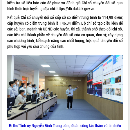
kiểm tra số liệu báo cáo để phục vụ đánh giá Chỉ số chuyển đổi số qua
VIDEO
hình thức trực tuyến tại địa chỉ: https://dti.daklak.gov.vn.
Kết quả Chỉ số chuyển đổi số cấp sở có điểm trung bình là 114,98 điểm;
Loading the player...
cấp huyện có điểm trung bình là 146,34 điểm. Bộ chỉ số tạo điều kiện để
Khám bệnh, cấp phát thuốc miễn phí
các sở, ban, ngành và UBND các huyện, thị xã, thành phố theo dõi chỉ số,
và tặng quà người dân xã Cư Pui
các tiêu chí thành phần về chuyển đổi số của cơ quan, đơn vị; xây dựng
các chương trình, kế hoạch nâng cao chất lượng, hiệu quả chuyển đổi số
Hội nghị UBND tỉnh Đắk Lắk thường kỳ
phù hợp với yêu cầu chung của tỉnh.
tháng 7/2026
Lễ truy tặng danh hiệu “Bà Mẹ Việt
Nam Anh hùng” và trao Huân chương
Lao động
ALBUM ẢNH
UBND tỉnh Đắk Lắk triển khai nhiệm
vụ 6 tháng cuối năm 2026
Kỳ họp thứ Hai, Hội đồng nhân dân
tỉnh khóa XI quyết nghị nhiều nội dung
quan trọng
Bí thư Tỉnh ủy Lương Nguyễn Minh
Triết thăm, tặng quà người có công với
cách mạng
Rà soát, hoàn thiện hệ thống thiết chế
Bí thư Tỉnh ủy Nguyễn Đình Trung cùng đoàn công tác thăm và tìm hiểu
văn hóa, thể thao đáp ứng yêu cầu
LIÊN KẾT WEB