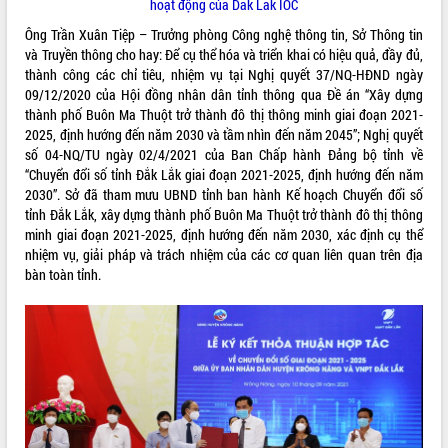
hoạt động của Dak Lak IOC
phát triển mới
Ông Trần Xuân Tiệp – Trưởng phòng Công nghệ thông tin, Sở Thông tin
Thường trực HĐND tỉnh Đắk Lắk gặp
và Truyền thông cho hay: Để cụ thể hóa và triển khai có hiệu quả, đầy đủ,
mặt Đoàn chuyên gia y tế TP. Hồ Chí
thành công các chỉ tiêu, nhiệm vụ tại Nghị quyết 37/NQ-HĐND ngày
Minh
09/12/2020 của Hội đồng nhân dân tỉnh thông qua Đề án “Xây dựng
THỐNG KÊ TRUY CẬP
Lễ truy điệu và an táng hài cốt liệt sĩ
thành phố Buôn Ma Thuột trở thành đô thị thông minh giai đoạn 2021-
tại Nghĩa trang Liệt sĩ xã Sơn Hòa
Hôm nay:
9871
2025, định hướng đến năm 2030 và tầm nhìn đến năm 2045”; Nghị quyết
Bàn giải pháp tháo gỡ khó khăn trong
số 04-NQ/TU ngày 02/4/2021 của Ban Chấp hành Đảng bộ tỉnh về
Tất cả:
66055194
xuất khẩu sầu riêng và triển khai quy
“Chuyển đổi số tỉnh Đắk Lắk giai đoạn 2021-2025, định hướng đến năm
định EUDR
2030”. Sở đã tham mưu UBND tỉnh ban hành Kế hoạch Chuyển đổi số
tỉnh Đắk Lắk, xây dựng thành phố Buôn Ma Thuột trở thành đô thị thông
Thứ trưởng Bộ Nông nghiệp và Môi
minh giai đoạn 2021-2025, định hướng đến năm 2030, xác định cụ thể
trường Nguyễn Hoàng Hiệp khảo sát
nhiệm vụ, giải pháp và trách nhiệm của các cơ quan liên quan trên địa
vùng trồng và doanh nghiệp đóng gói
bàn toàn tỉnh.
sầu riêng tại Đắk Lắk
Trình diễn nghệ thuật chế biến các
món ăn từ sầu riêng
Đắk Lắk công bố Quy hoạch và xúc
tiến đầu tư tỉnh
Ngành cá ngừ Đắk Lắk chủ động thích
ứng để giữ vững thị trường xuất khẩu
Diễn đàn Kinh tế tư nhân Việt Nam đột