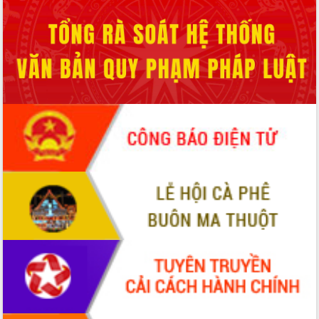
chúc mừng các bệnh viện nhân Ngày
Thầy thuốc Việt Nam
Rộn ràng lễ hội truyền thống Sông
nước Đà Nông lần thứ I năm 2026
Kỳ họp Chuyên đề lần thứ Năm, HĐND
tỉnh Đắk Lắk thông qua các nghị quyết
quan trọng
Thống nhất danh sách giới thiệu ứng
cử đại biểu Quốc hội khoá XVI và đại
biểu HĐND tỉnh Đắk Lắk, nhiệm kỳ
2026-2031
Phát động hai phong trào thi đua quan
trọng trong kỷ nguyên mới
Hội nghị lần thứ tư Ban Chỉ đạo công
tác bầu cử tỉnh Đắk Lắk
Hội nghị Báo cáo viên Trung ương
tháng 01/2026
Phó Thủ tướng Hồ Quốc Dũng đánh giá
cao kết quả Chiến dịch Quang Trung
tại Đắk Lắk