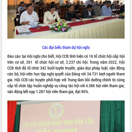
ĐIỂM TIN VĂN BẢN
QUY HOẠCH - KẾ HOẠCH
Các đại biểu tham dự hội nghị
Báo cáo tại Hội nghị cho biết, Hội CCB tỉnh hiện có 16 tổ chức hội cấp hội
trên cơ sở, 261 tổ chức hội cơ sở, 2.237 chi hội. Trong năm 2022, Hội
CCB tỉnh đã tổ chức 342 buổi tuyên truyền, giáo dục pháp luật, vận động
cán bộ, hội viên học tập nghị quyết của Đảng với 34.731 lượt người tham
gia. Hội CCB các huyện phối hợp với Trung tâm bồi dưỡng chính trị cùng
cấp tổ chức tập huấn nghiệp vụ công tác hội với 4.386 hội viên tham gia;
vận động kết nạp 1.287 hội viên tham gia, đạt 85%.