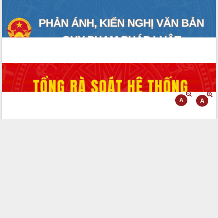
Đoàn đại biểu Quốc hội tỉnh Đắk Lắk
trao đổi thông tin trước Kỳ họp thứ
nhất, Quốc hội khóa XVI
Quyết liệt cải cách hành chính, khơi
thông nguồn lực phát triển
Nâng cao hiệu lực, hiệu quả HĐND
tỉnh thông qua hiện đại hóa hành chính
Xã Ea Phê gắn cải cách hành chính với
chuyển đổi số
Phó Chủ tịch Thường trực UBND tỉnh
Hồ Thị Nguyên Thảo làm việc tại Trung
tâm Phục vụ hành chính công xã Ea
Phê
Xây dựng nền hành chính số đồng
hành cùng nông dân dân, doanh nghiệp
Giai đoạn 2026-2030, Đắk Lắk phấn
đấu có 77% xã đạt chuẩn nông thôn
mới
Chuyển đổi số 'mở đường' cho nông
nghiệp Đắk Lắk tăng trưởng bứt phá