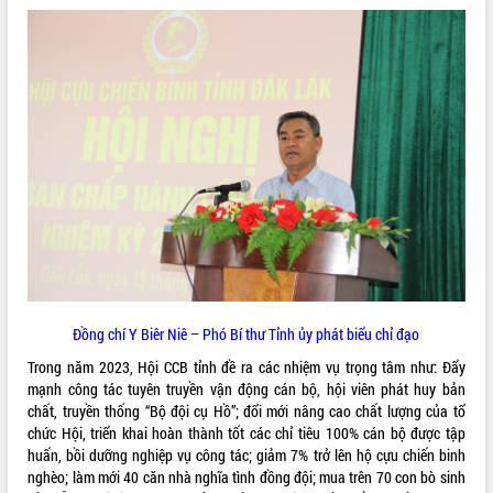
mặt Đoàn chuyên gia y tế TP. Hồ Chí
Minh
Lễ truy điệu và an táng hài cốt liệt sĩ
tại Nghĩa trang Liệt sĩ xã Sơn Hòa
THỐNG KÊ TRUY CẬP
Bàn giải pháp tháo gỡ khó khăn trong
xuất khẩu sầu riêng và triển khai quy
Hôm nay:
10208
định EUDR
Tất cả:
66022948
Thứ trưởng Bộ Nông nghiệp và Môi
trường Nguyễn Hoàng Hiệp khảo sát
vùng trồng và doanh nghiệp đóng gói
sầu riêng tại Đắk Lắk
Trình diễn nghệ thuật chế biến các
món ăn từ sầu riêng
Đắk Lắk công bố Quy hoạch và xúc
Đồng chí Y Biêr Niê – Phó Bí thư Tỉnh ủy phát biểu chỉ đạo
tiến đầu tư tỉnh
Trong năm 2023, Hội CCB tỉnh đề ra các nhiệm vụ trọng tâm như: Đẩy
Ngành cá ngừ Đắk Lắk chủ động thích
mạnh công tác tuyên truyền vận động cán bộ, hội viên phát huy bản
ứng để giữ vững thị trường xuất khẩu
chất, truyền thống “Bộ đội cụ Hồ”; đổi mới nâng cao chất lượng của tổ
Diễn đàn Kinh tế tư nhân Việt Nam đột
chức Hội, triển khai hoàn thành tốt các chỉ tiêu 100% cán bộ được tập
phá cơ chế - Hợp tác công tư
huấn, bồi dưỡng nghiệp vụ công tác; giảm 7% trở lên hộ cựu chiến binh
nghèo; làm mới 40 căn nhà nghĩa tình đồng đội; mua trên 70 con bò sinh
Đề án 06 tạo bước ngoặt đột phá trong