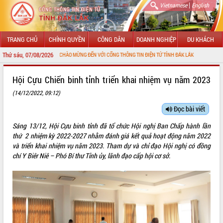
|
Vietnamese
English
TRANG CHỦ
CHÍNH QUYỀN
CÔNG DÂN
DOANH NGHIỆP
DU KHÁCH
Thứ sáu, 07/08/2026
CHÀO MỪNG ĐẾN VỚI CỔNG THÔNG TIN ĐIỆN TỬ TỈNH ĐẮK LẮK
GIỚI THIỆU
Hội Cựu Chiến binh tỉnh triển khai nhiệm vụ năm 2023
(14/12/2022, 09:12)
LÃNH ĐẠO UBND TỈNH
Đọc bài viết
TIN TỨC SỰ KIỆN
Sáng 13/12, Hội Cựu binh tỉnh đã tổ chức Hội nghị Ban Chấp hành lần
SỞ, BAN, NGÀNH
thứ 2 nhiệm kỳ 2022-2027 nhằm đánh giá kết quả hoạt động năm 2022
và triển khai nhiệm vụ năm 2023. Tham dự và chỉ đạo Hội nghị có đồng
UBND CÁC XÃ, PHƯỜNG
chí Y Biêr Niê – Phó Bí thư Tỉnh ủy, lãnh đạo cấp hội cơ sở.
THÔNG TIN CHỈ ĐẠO ĐIỀU HÀNH
HỆ THỐNG VĂN BẢN
VĂN BẢN HĐND TỈNH