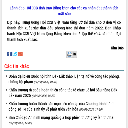
tại Trung tâm Phục vụ hành chính
Lãnh đạo Hội CCB tỉnh trao Bằng khen cho các cá nhân đạt thành tích
công tỉnh
xuất sắc
Đắk Lắk: Tôn vinh 46 giải pháp tại Hội
Dịp này, Trung ương Hội CCB Việt Nam tặng Cờ thi đua cho 3 đơn vị có
thi Sáng tạo Kỹ thuật 2024 - 2025
thành tích xuất sắc dẫn đầu phong trào thi đua năm 2022. Ban Chấp
Đắk Lắk rà soát, điều chỉnh Đề án 190
hành Hội CCB Việt Nam tặng Bằng khen cho 5 tập thể và 4 cá nhân đạt
về phát triển nuôi trồng thủy sản
thành tích xuất sắc.
Phó Chủ tịch UBND tỉnh Đắk Lắk
Kim Bảo
Trương Công Thái kiểm tra thực địa
In
Dự án cao tốc Khánh Hòa - Buôn Ma
Thuột
Các tin khác
Định vị cà phê Việt Nam như một “di
sản sống” trong dòng chảy toàn cầu
Đoàn đại biểu Quốc hội tỉnh Đắk Lắk thảo luận tại tổ về công tác phòng,
Xây dựng nông thôn mới: Nâng cao đời
chống tội phạm
(06/08/2026, 18:32)
sống người dân từ những mô hình thiết
Khẩn trương rà soát, hoàn thiện công tác tổ chức Lễ hội Sầu riêng Đắk
thực
Lắk năm 2026
(06/08/2026, 18:27)
Quyết liệt tháo gỡ vướng mắc, đẩy
Khẩn trương hoàn thành các mục tiêu còn lại của Chương trình hành
nhanh tiến độ các dự án trọng điểm
động số 14 của Tỉnh ủy về phát triển văn hóa
(06/08/2026, 17:30)
trong Khu kinh tế Nam Phú Yên
Hòn Yến phát triển du lịch gắn với bảo
Ban Chỉ đạo An ninh mạng quốc gia họp phiên thường kỳ lần thứ hai
tồn biển
(06/08/2026, 14:06)