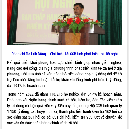
VIDEO
Loading the player...
Hội nghị UBND tỉnh Đắk Lắk thường kỳ
tháng 7/2026
Lễ truy tặng danh hiệu “Bà Mẹ Việt
Nam Anh hùng” và trao Huân chương
Lao động
Đồng chí Rơ Lứk Bông – Chủ tịch Hội CCB tỉnh phát biểu tại Hội nghị
UBND tỉnh Đắk Lắk triển khai nhiệm
Kết quả triển khai phong trào cựu chiến binh giúp nhau giảm nghèo,
vụ 6 tháng cuối năm 2026
nâng cao đời sống, tham gia chương trình phát triển kinh tế- xã hội ở địa
ALBUM ẢNH
Kỳ họp thứ Hai, Hội đồng nhân dân
phương, Hội CCB tỉnh đã vận động hội viên đóng góp quỹ đồng đội để hỗ
tỉnh khóa XI quyết nghị nhiều nội dung
trợ làm nhà, tặng bò hoặc hỗ trợ khác với tổng kinh phí trên 1 tỷ đồng,
quan trọng
đạt 104% kế hoạch năm.
Bí thư Tỉnh ủy Lương Nguyễn Minh
Trong năm 2022 đã giảm 118/215 hộ nghèo, đạt 54,4% kế hoạch năm.
Triết thăm, tặng quà người có công với
Phối hợp với Ngân hàng chính sách xã hội, kiểm tra, đôn đốc việc quản
cách mạng
lý, sử dụng có hiệu quả vốn vay. Đến nay tổng dư nợ Hội CCB tỉnh quản lý
Rà soát, hoàn thiện hệ thống thiết chế
1.150 tỷ đồng, các huyện, thị xã, thành phố tiến hành kiểm tra 162 hội cơ
văn hóa, thể thao đáp ứng yêu cầu
sở; giám sát 261 hội cơ sở, 631 chi hội, kiểm tra 953 lượt về chuyên đề
phát triển mới
vay vốn ủy thác ngân hàng chính sách xã hội.
Thường trực HĐND tỉnh Đắk Lắk gặp
LIÊN KẾT WEB