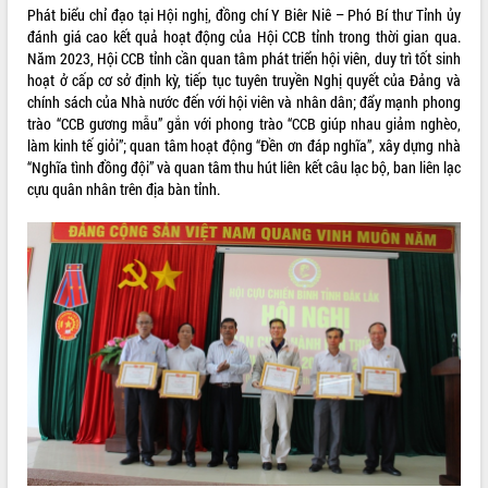
tầm nhìn đến năm 2050
Phát biểu chỉ đạo tại Hội nghị, đồng chí Y Biêr Niê – Phó Bí thư Tỉnh ủy
Nâng cao hiệu quả hoạt động của các
đánh giá cao kết quả hoạt động của Hội CCB tỉnh trong thời gian qua.
doanh nghiệp nhà nước
Năm 2023, Hội CCB tỉnh cần quan tâm phát triển hội viên, duy trì tốt sinh
Hội nghị triển khai kết nối mạng
hoạt ở cấp cơ sở định kỳ, tiếp tục tuyên truyền Nghị quyết của Đảng và
truyền số liệu chuyên dùng phục vụ cơ
chính sách của Nhà nước đến với hội viên và nhân dân; đẩy mạnh phong
quan Đảng, Nhà nước
trào “CCB gương mẫu” gắn với phong trào “CCB giúp nhau giảm nghèo,
làm kinh tế giỏi”; quan tâm hoạt động “Đền ơn đáp nghĩa”, xây dựng nhà
Lễ phát động chuỗi hoạt động chung
“Nghĩa tình đồng đội” và quan tâm thu hút liên kết câu lạc bộ, ban liên lạc
tay làm sạch môi trường
cựu quân nhân trên địa bàn tỉnh.
Xã Ea Kar bước chuyển mình trong
công tác cải cách hành chính mô hình
mới
UBND tỉnh họp báo định kỳ tháng 4
năm 2026
Hội thảo khoa học “Giải pháp thúc đẩy
phát triển nền kinh tế xanh tại tỉnh
Đắk Lắk”
Tăng cường giám sát, đôn đốc thực
hiện nhiệm vụ quản lý tài sản công
hàng tuần
Tháo gỡ những vướng mắc, đẩy mạnh
công tác cải cách thủ tục hành chính