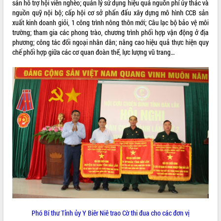
sản hỗ trợ hội viên nghèo; quản lý sử dụng hiệu quả nguồn phí ủy thác và
cải cách hành chính tỉnh Đắk Lắk
nguồn quỹ nội bộ; cấp hội cơ sở phấn đấu xây dựng mô hình CCB sản
Kết nối tour, đẩy mạnh chuyển đổi số
xuất kinh doanh giỏi, 1 công trình nông thôn mới; Câu lạc bộ bảo vệ môi
để phát triển du lịch Đắk Lắk
trường; tham gia các phong trào, chương trình phối hợp vận động ở địa
Khởi động Dự án Đầu tư xây dựng hạ
phương; công tác đối ngoại nhân dân; nâng cao hiệu quả thực hiện quy
tầng kỹ thuật Cụm công nghiệp Tân
chế phối hợp giữa các cơ quan đoàn thể, lực lượng vũ trang…
Tiến
Gặp mặt các cơ quan báo chí nhân Kỷ
niệm 101 năm Ngày Báo chí Cách
mạng Việt Nam
Đắk Lắk sơ kết 4 năm triển khai thực
hiện Đề án 06 của Chính phủ
Họp báo thông tin về Hội nghị Công bố
Quy hoạch và Xúc tiến đầu tư tỉnh Đắk
Lắk
Khơi thông điểm nghẽn, đẩy nhanh
giải ngân vốn khắc phục thiên tai
HĐND tỉnh thông qua điều chỉnh Quy
hoạch tỉnh thời kỳ 2021-2030
Hội thảo góp ý hồ sơ điều chỉnh quy
hoạch tỉnh Đắk Lắk thời kỳ 2021-2030,
Phó Bí thư Tỉnh ủy Y Biêr Niê trao Cờ thi đua cho các đơn vị