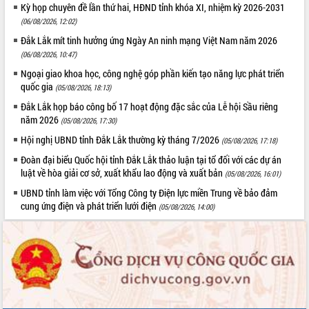
Lấy ý kiến điều chỉnh Quy hoạch tỉnh
Kỳ họp chuyên đề lần thứ hai, HĐND tỉnh khóa XI, nhiệm kỳ 2026-2031
Đắk Lắk thời kỳ 2021-2030, tầm nhìn
(06/08/2026, 12:02)
đến năm 2050
Đắk Lắk mít tinh hưởng ứng Ngày An ninh mạng Việt Nam năm 2026
Phát động chiến dịch 30 ngày đêm
(06/08/2026, 10:47)
giải phóng mặt bằng Tuyến đường bộ
Ngoại giao khoa học, công nghệ góp phần kiến tạo năng lực phát triển
ven biển
quốc gia
(05/08/2026, 18:13)
Đắk Lắk nỗ lực thúc đẩy tăng trưởng
Đắk Lắk họp báo công bố 17 hoạt động đặc sắc của Lễ hội Sầu riêng
kinh tế từ 10% trở lên trong Quý
năm 2026
(05/08/2026, 17:30)
II/2026
Đắk Lắk ký kết thỏa thuận hợp tác về
Hội nghị UBND tỉnh Đắk Lắk thường kỳ tháng 7/2026
(05/08/2026, 17:18)
chuyển đổi số giai đoạn 2026 – 2030
Đoàn đại biểu Quốc hội tỉnh Đắk Lắk thảo luận tại tổ đối với các dự án
với Tập đoàn Bưu chính Viễn thông
luật về hòa giải cơ sở, xuất khẩu lao động và xuất bản
(05/08/2026, 16:01)
Việt Nam
UBND tỉnh làm việc với Tổng Công ty Điện lực miền Trung về bảo đảm
Thứ trưởng Bộ Y tế làm việc với tỉnh
cung ứng điện và phát triển lưới điện
(05/08/2026, 14:00)
Đắk Lắk về phát triển nhân lực y tế
cho trạm y tế cấp xã
Du lịch Đắk Lắk nâng tầm trải nghiệm
du khách thông qua Hệ thống cơ sở dữ
liệu và Bản đồ số
Tập huấn ứng dụng trí tuệ nhân tạo (AI)
trong thương mại điện tử năm 2026