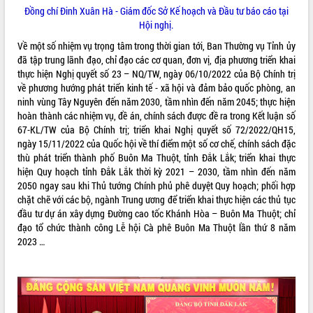
Đồng chí Đinh Xuân Hà - Giám đốc Sở Kế hoạch và Đầu tư báo cáo tại
Kỳ họp thứ Hai, Hội đồng nhân dân
Hội nghị.
tỉnh khóa XI quyết nghị nhiều nội dung
quan trọng
Về một số nhiệm vụ trọng tâm trong thời gian tới, Ban Thường vụ Tỉnh ủy
đã tập trung lãnh đạo, chỉ đạo các cơ quan, đơn vị, địa phương triển khai
Bí thư Tỉnh ủy Lương Nguyễn Minh
thực hiện Nghị quyết số 23 – NQ/TW, ngày 06/10/2022 của Bộ Chính trị
Triết thăm, tặng quà người có công với
về phương hướng phát triển kinh tế - xã hội và đảm bảo quốc phòng, an
cách mạng
LIÊN KẾT WEB
ninh vùng Tây Nguyên đến năm 2030, tầm nhìn đến năm 2045; thực hiện
Rà soát, hoàn thiện hệ thống thiết chế
hoàn thành các nhiệm vụ, đề án, chính sách được đề ra trong Kết luận số
văn hóa, thể thao đáp ứng yêu cầu
67-KL/TW của Bộ Chính trị; triển khai Nghị quyết số 72/2022/QH15,
phát triển mới
ngày 15/11/2022 của Quốc hội về thí điểm một số cơ chế, chính sách đặc
Thường trực HĐND tỉnh Đắk Lắk gặp
thù phát triển thành phố Buôn Ma Thuột, tỉnh Đắk Lắk; triển khai thực
THỐNG KÊ TRUY CẬP
mặt Đoàn chuyên gia y tế TP. Hồ Chí
hiện Quy hoạch tỉnh Đắk Lắk thời kỳ 2021 – 2030, tầm nhìn đến năm
Minh
Hôm nay:
25860
2050 ngay sau khi Thủ tướng Chính phủ phê duyệt Quy hoạch; phối hợp
Lễ truy điệu và an táng hài cốt liệt sĩ
chặt chẽ với các bộ, ngành Trung ương để triển khai thực hiện các thủ tục
Tất cả:
66111528
tại Nghĩa trang Liệt sĩ xã Sơn Hòa
đầu tư dự án xây dựng Đường cao tốc Khánh Hòa – Buôn Ma Thuột; chỉ
đạo tổ chức thành công Lễ hội Cà phê Buôn Ma Thuột lần thứ 8 năm
Bàn giải pháp tháo gỡ khó khăn trong
2023 …
xuất khẩu sầu riêng và triển khai quy
định EUDR
Thứ trưởng Bộ Nông nghiệp và Môi
trường Nguyễn Hoàng Hiệp khảo sát
vùng trồng và doanh nghiệp đóng gói