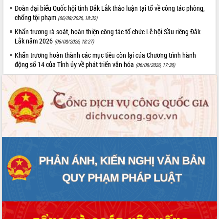
Đoàn đại biểu Quốc hội tỉnh Đắk Lắk thảo luận tại tổ về công tác phòng,
UBND tỉnh họp báo định kỳ tháng 4
chống tội phạm
(06/08/2026, 18:32)
năm 2026
Hội thảo khoa học “Giải pháp thúc đẩy
Khẩn trương rà soát, hoàn thiện công tác tổ chức Lễ hội Sầu riêng Đắk
Lắk năm 2026
phát triển nền kinh tế xanh tại tỉnh
(06/08/2026, 18:27)
Đắk Lắk”
Khẩn trương hoàn thành các mục tiêu còn lại của Chương trình hành
Tăng cường giám sát, đôn đốc thực
động số 14 của Tỉnh ủy về phát triển văn hóa
(06/08/2026, 17:30)
hiện nhiệm vụ quản lý tài sản công
hàng tuần
Tháo gỡ những vướng mắc, đẩy mạnh
công tác cải cách thủ tục hành chính
tại Trung tâm Phục vụ hành chính
công tỉnh
Đắk Lắk: Tôn vinh 46 giải pháp tại Hội
thi Sáng tạo Kỹ thuật 2024 - 2025
Đắk Lắk rà soát, điều chỉnh Đề án 190
về phát triển nuôi trồng thủy sản
Phó Chủ tịch UBND tỉnh Đắk Lắk
Trương Công Thái kiểm tra thực địa
Dự án cao tốc Khánh Hòa - Buôn Ma
Thuột