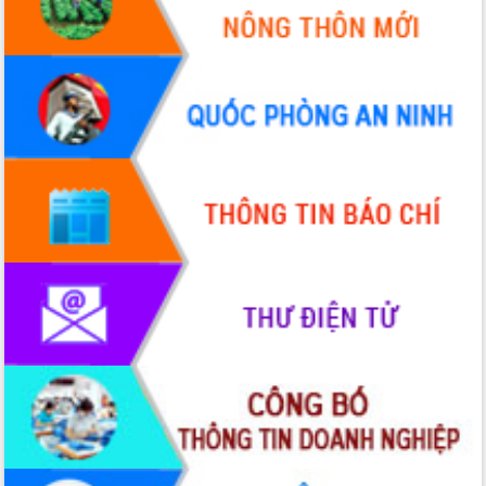
với Tập đoàn Bưu chính Viễn thông
Việt Nam
Thứ trưởng Bộ Y tế làm việc với tỉnh
Đắk Lắk về phát triển nhân lực y tế
cho trạm y tế cấp xã
Du lịch Đắk Lắk nâng tầm trải nghiệm
du khách thông qua Hệ thống cơ sở dữ
liệu và Bản đồ số
Tập huấn ứng dụng trí tuệ nhân tạo (AI)
trong thương mại điện tử năm 2026
Đoàn đại biểu Quốc hội tỉnh Đắk Lắk
trao đổi thông tin trước Kỳ họp thứ
nhất, Quốc hội khóa XVI
Quyết liệt cải cách hành chính, khơi
thông nguồn lực phát triển
Nâng cao hiệu lực, hiệu quả HĐND
tỉnh thông qua hiện đại hóa hành chính
Xã Ea Phê gắn cải cách hành chính với
chuyển đổi số
Phó Chủ tịch Thường trực UBND tỉnh