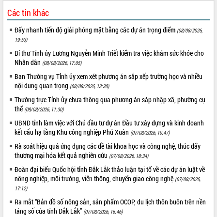
hiện Đề án 06 của Chính phủ
Các tin khác
Họp báo thông tin về Hội nghị Công bố
Quy hoạch và Xúc tiến đầu tư tỉnh Đắk
Đẩy nhanh tiến độ giải phóng mặt bằng các dự án trọng điểm
(08/08/2026,
Lắk
19:53)
Khơi thông điểm nghẽn, đẩy nhanh
Bí thư Tỉnh ủy Lương Nguyễn Minh Triết kiểm tra việc khám sức khỏe cho
giải ngân vốn khắc phục thiên tai
Nhân dân
(08/08/2026, 17:05)
HĐND tỉnh thông qua điều chỉnh Quy
hoạch tỉnh thời kỳ 2021-2030
Ban Thường vụ Tỉnh ủy xem xét phương án sắp xếp trường học và nhiều
nội dung quan trọng
(08/08/2026, 13:30)
Hội thảo góp ý hồ sơ điều chỉnh quy
hoạch tỉnh Đắk Lắk thời kỳ 2021-2030,
Thường trực Tỉnh ủy chưa thông qua phương án sáp nhập xã, phường cụ
tầm nhìn đến năm 2050
thể
(08/08/2026, 11:30)
Nâng cao hiệu quả hoạt động của các
UBND tỉnh làm việc với Chủ đầu tư dự án Đầu tư xây dựng và kinh doanh
doanh nghiệp nhà nước
kết cấu hạ tầng Khu công nghiệp Phú Xuân
(07/08/2026, 19:47)
Hội nghị triển khai kết nối mạng
Rà soát hiệu quả ứng dụng các đề tài khoa học và công nghệ, thúc đẩy
truyền số liệu chuyên dùng phục vụ cơ
thương mại hóa kết quả nghiên cứu
(07/08/2026, 18:34)
quan Đảng, Nhà nước
Đoàn đại biểu Quốc hội tỉnh Đắk Lắk thảo luận tại tổ về các dự án luật về
Lễ phát động chuỗi hoạt động chung
nông nghiệp, môi trường, viễn thông, chuyển giao công nghệ
(07/08/2026,
tay làm sạch môi trường
17:12)
Xã Ea Kar bước chuyển mình trong
Ra mắt “Bản đồ số nông sản, sản phẩm OCOP, du lịch thôn buôn trên nền
công tác cải cách hành chính mô hình
tảng số của tỉnh Đắk Lắk”
(07/08/2026, 16:46)
mới