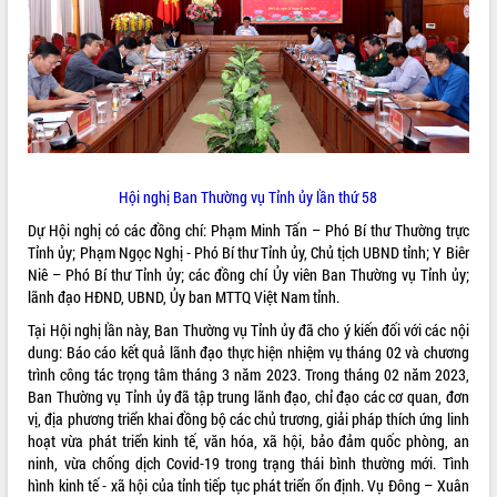
ĐIỂM TIN VĂN BẢN
QUY HOẠCH - KẾ HOẠCH
Hội nghị Ban Thường vụ Tỉnh ủy lần thứ 58
Dự Hội nghị có các đồng chí: Phạm Minh Tấn – Phó Bí thư Thường trực
Tỉnh ủy; Phạm Ngọc Nghị - Phó Bí thư Tỉnh ủy, Chủ tịch UBND tỉnh; Y Biêr
Niê – Phó Bí thư Tỉnh ủy; các đồng chí Ủy viên Ban Thường vụ Tỉnh ủy;
lãnh đạo HĐND, UBND, Ủy ban MTTQ Việt Nam tỉnh.
Tại Hội nghị lần này, Ban Thường vụ Tỉnh ủy đã cho ý kiến đối với các nội
dung: Báo cáo kết quả lãnh đạo thực hiện nhiệm vụ tháng 02 và chương
trình công tác trọng tâm tháng 3 năm 2023. Trong tháng 02 năm 2023,
Ban Thường vụ Tỉnh ủy đã tập trung lãnh đạo, chỉ đạo các cơ quan, đơn
vị, địa phương triển khai đồng bộ các chủ trương, giải pháp thích ứng linh
hoạt vừa phát triển kinh tế, văn hóa, xã hội, bảo đảm quốc phòng, an
ninh, vừa chống dịch Covid-19 trong trạng thái bình thường mới. Tình
hình kinh tế - xã hội của tỉnh tiếp tục phát triển ổn định. Vụ Đông – Xuân