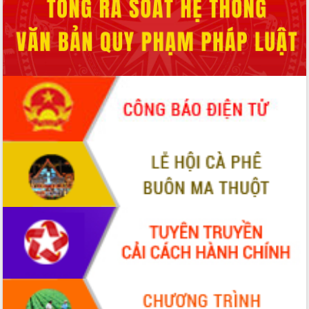
Định vị cà phê Việt Nam như một “di
sản sống” trong dòng chảy toàn cầu
Xây dựng nông thôn mới: Nâng cao đời
sống người dân từ những mô hình thiết
thực
Quyết liệt tháo gỡ vướng mắc, đẩy
nhanh tiến độ các dự án trọng điểm
trong Khu kinh tế Nam Phú Yên
Hòn Yến phát triển du lịch gắn với bảo
tồn biển
Lấy ý kiến điều chỉnh Quy hoạch tỉnh
Đắk Lắk thời kỳ 2021-2030, tầm nhìn
đến năm 2050
Phát động chiến dịch 30 ngày đêm
giải phóng mặt bằng Tuyến đường bộ
ven biển
Đắk Lắk nỗ lực thúc đẩy tăng trưởng
kinh tế từ 10% trở lên trong Quý
II/2026
Đắk Lắk ký kết thỏa thuận hợp tác về
chuyển đổi số giai đoạn 2026 – 2030