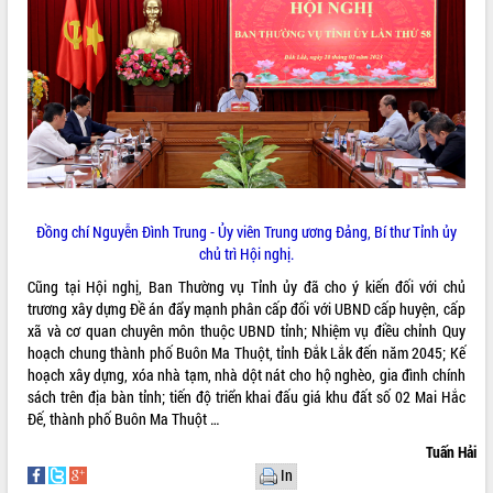
sầu riêng tại Đắk Lắk
Trình diễn nghệ thuật chế biến các
món ăn từ sầu riêng
Đắk Lắk công bố Quy hoạch và xúc
tiến đầu tư tỉnh
Ngành cá ngừ Đắk Lắk chủ động thích
ứng để giữ vững thị trường xuất khẩu
Diễn đàn Kinh tế tư nhân Việt Nam đột
phá cơ chế - Hợp tác công tư
Đề án 06 tạo bước ngoặt đột phá trong
Đồng chí Nguyễn Đình Trung - Ủy viên Trung ương Đảng, Bí thư Tỉnh ủy
cải cách hành chính tỉnh Đắk Lắk
chủ trì Hội nghị.
Kết nối tour, đẩy mạnh chuyển đổi số
Cũng tại Hội nghị, Ban Thường vụ Tỉnh ủy đã cho ý kiến đối với chủ
để phát triển du lịch Đắk Lắk
trương xây dựng Đề án đẩy mạnh phân cấp đối với UBND cấp huyện, cấp
Khởi động Dự án Đầu tư xây dựng hạ
xã và cơ quan chuyên môn thuộc UBND tỉnh; Nhiệm vụ điều chỉnh Quy
tầng kỹ thuật Cụm công nghiệp Tân
hoạch chung thành phố Buôn Ma Thuột, tỉnh Đắk Lắk đến năm 2045; Kế
Tiến
hoạch xây dựng, xóa nhà tạm, nhà dột nát cho hộ nghèo, gia đình chính
sách trên địa bàn tỉnh; tiến độ triển khai đấu giá khu đất số 02 Mai Hắc
Gặp mặt các cơ quan báo chí nhân Kỷ
Đế, thành phố Buôn Ma Thuột …
niệm 101 năm Ngày Báo chí Cách
mạng Việt Nam
Tuấn Hải
Đắk Lắk sơ kết 4 năm triển khai thực
In