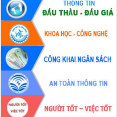
Hồ Thị Nguyên Thảo làm việc tại Trung
tâm Phục vụ hành chính công xã Ea
Phê
Xây dựng nền hành chính số đồng
hành cùng nông dân dân, doanh nghiệp
Giai đoạn 2026-2030, Đắk Lắk phấn
đấu có 77% xã đạt chuẩn nông thôn
mới
Chuyển đổi số 'mở đường' cho nông
nghiệp Đắk Lắk tăng trưởng bứt phá
Triển khai đồng bộ đo đạc, lập hồ sơ
địa chính, hoàn thiện cơ sở dữ liệu đất
đai
Ứng dụng sinh trắc học - Bước tiến
trong hành trình chuyển đổi số tại Đắk
Lắk
Đắk Lắk nâng cao hiệu quả công tác
Đảng từ Sổ tay đảng viên điện tử
Đắk Lắk đẩy mạnh nuôi biển công
nghệ, hướng tới phát triển thủy sản
bền vững