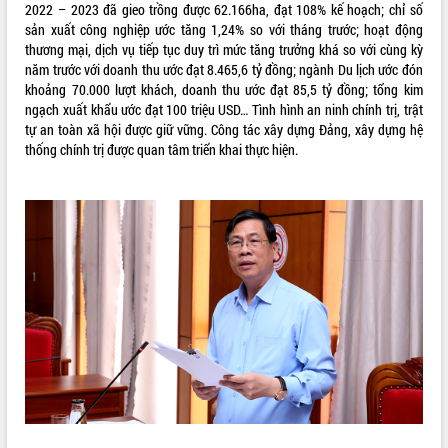
2022 – 2023 đã gieo trồng được 62.166ha, đạt 108% kế hoạch; chỉ số
VIDEO
sản xuất công nghiệp ước tăng 1,24% so với tháng trước; hoạt động
thương mại, dịch vụ tiếp tục duy trì mức tăng trưởng khá so với cùng kỳ
năm trước với doanh thu ước đạt 8.465,6 tỷ đồng; ngành Du lịch ước đón
khoảng 70.000 lượt khách, doanh thu ước đạt 85,5 tỷ đồng; tổng kim
ngạch xuất khẩu ước đạt 100 triệu USD… Tình hình an ninh chính trị, trật
tự an toàn xã hội được giữ vững. Công tác xây dựng Đảng, xây dựng hệ
thống chính trị được quan tâm triển khai thực hiện.
Trailer Lễ hội Sầu riêng Đắk Lắk năm
2026
Khám bệnh, cấp phát thuốc miễn phí
và tặng quà người dân xã Cư Pui
Hội nghị UBND tỉnh Đắk Lắk thường kỳ
tháng 7/2026
Lễ truy tặng danh hiệu “Bà Mẹ Việt
ALBUM ẢNH
Nam Anh hùng” và trao Huân chương
Lao động
UBND tỉnh Đắk Lắk triển khai nhiệm
vụ 6 tháng cuối năm 2026