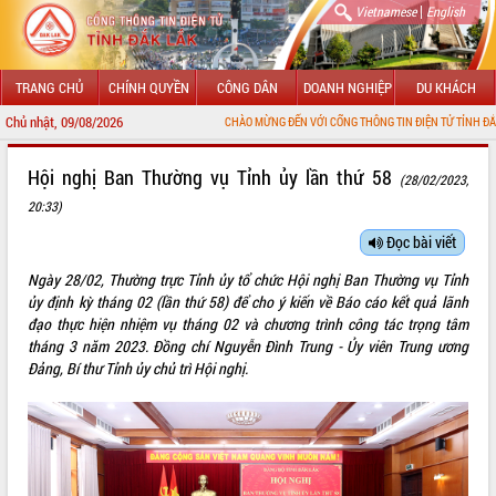
|
Vietnamese
English
TRANG CHỦ
CHÍNH QUYỀN
CÔNG DÂN
DOANH NGHIỆP
DU KHÁCH
Chủ nhật, 09/08/2026
CHÀO MỪNG ĐẾN VỚI CỔNG THÔNG TIN ĐIỆN TỬ TỈNH ĐẮK LẮK
GIỚI THIỆU
Hội nghị Ban Thường vụ Tỉnh ủy lần thứ 58
(28/02/2023,
20:33)
LÃNH ĐẠO UBND TỈNH
Đọc bài viết
TIN TỨC SỰ KIỆN
Ngày 28/02, Thường trực Tỉnh ủy tổ chức Hội nghị Ban Thường vụ Tỉnh
SỞ, BAN, NGÀNH
ủy định kỳ tháng 02 (lần thứ 58) để cho ý kiến về Báo cáo kết quả lãnh
đạo thực hiện nhiệm vụ tháng 02 và chương trình công tác trọng tâm
UBND CÁC XÃ, PHƯỜNG
tháng 3 năm 2023. Đồng chí Nguyễn Đình Trung - Ủy viên Trung ương
Đảng, Bí thư Tỉnh ủy chủ trì Hội nghị.
THÔNG TIN CHỈ ĐẠO ĐIỀU HÀNH
HỆ THỐNG VĂN BẢN
VĂN BẢN HĐND TỈNH