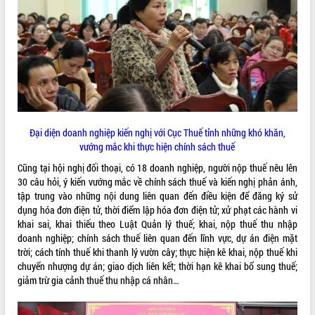
VIDEO
Loading the player...
Khám bệnh, cấp phát thuốc miễn phí
và tặng quà người dân xã Cư Pui
Hội nghị UBND tỉnh Đắk Lắk thường kỳ
tháng 7/2026
Lễ truy tặng danh hiệu “Bà Mẹ Việt
Đại diện doanh nghiệp kiến nghị với Cục Thuế tỉnh những khó khăn,
Nam Anh hùng” và trao Huân chương
vướng mắc khi thực hiện chính sách thuế
Lao động
Cũng tại hội nghị đối thoại, có 18 doanh nghiệp, người nộp thuế nêu lên
ALBUM ẢNH
UBND tỉnh Đắk Lắk triển khai nhiệm
30 câu hỏi, ý kiến vướng mắc về chính sách thuế và kiến nghị phản ánh,
vụ 6 tháng cuối năm 2026
tập trung vào những nội dung liên quan đến điều kiện để đăng ký sử
Kỳ họp thứ Hai, Hội đồng nhân dân
dụng hóa đơn điện tử, thời điểm lập hóa đơn điện tử; xử phạt các hành vi
tỉnh khóa XI quyết nghị nhiều nội dung
khai sai, khai thiếu theo Luật Quản lý thuế; khai, nộp thuế thu nhập
quan trọng
doanh nghiệp; chính sách thuế liên quan đến lĩnh vực, dự án điện mặt
trời; cách tính thuế khi thanh lý vườn cây; thực hiện kê khai, nộp thuế khi
Bí thư Tỉnh ủy Lương Nguyễn Minh
chuyển nhượng dự án; giao dịch liên kết; thời hạn kê khai bổ sung thuế;
Triết thăm, tặng quà người có công với
giảm trừ gia cảnh thuế thu nhập cá nhân…
cách mạng
Rà soát, hoàn thiện hệ thống thiết chế
văn hóa, thể thao đáp ứng yêu cầu
LIÊN KẾT WEB