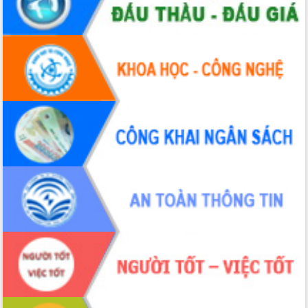
Tập huấn ứng dụng trí tuệ nhân tạo (AI)
trong thương mại điện tử năm 2026
Đoàn đại biểu Quốc hội tỉnh Đắk Lắk
trao đổi thông tin trước Kỳ họp thứ
nhất, Quốc hội khóa XVI
Quyết liệt cải cách hành chính, khơi
thông nguồn lực phát triển
Nâng cao hiệu lực, hiệu quả HĐND
tỉnh thông qua hiện đại hóa hành chính
Xã Ea Phê gắn cải cách hành chính với
chuyển đổi số
Phó Chủ tịch Thường trực UBND tỉnh
Hồ Thị Nguyên Thảo làm việc tại Trung
tâm Phục vụ hành chính công xã Ea
Phê
Xây dựng nền hành chính số đồng
hành cùng nông dân dân, doanh nghiệp
Giai đoạn 2026-2030, Đắk Lắk phấn
đấu có 77% xã đạt chuẩn nông thôn
mới