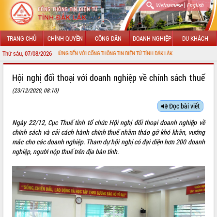
|
Vietnamese
English
TRANG CHỦ
CHÍNH QUYỀN
CÔNG DÂN
DOANH NGHIỆP
DU KHÁCH
Thứ sáu, 07/08/2026
CHÀO MỪNG ĐẾN VỚI CỔNG THÔNG TIN ĐIỆN TỬ TỈNH ĐẮK LẮK
GIỚI THIỆU
Hội nghị đối thoại với doanh nghiệp về chính sách thuế
(23/12/2020, 08:10)
LÃNH ĐẠO UBND TỈNH
Đọc bài viết
TIN TỨC SỰ KIỆN
Ngày 22/12, Cục Thuế tỉnh tổ chức Hội nghị đối thoại doanh nghiệp về
SỞ, BAN, NGÀNH
chính sách và cải cách hành chính thuế nhằm tháo gỡ khó khăn, vướng
mắc cho các doanh nghiệp. Tham dự hội nghị có đại diện hơn 200 doanh
UBND CÁC XÃ, PHƯỜNG
nghiệp, người nộp thuế trên địa bàn tỉnh.
THÔNG TIN CHỈ ĐẠO ĐIỀU HÀNH
HỆ THỐNG VĂN BẢN
VĂN BẢN HĐND TỈNH