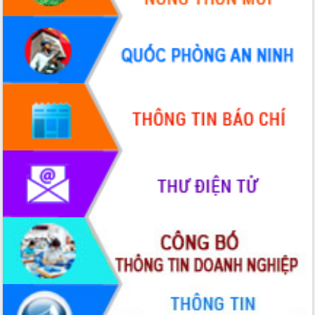
Hòn Yến phát triển du lịch gắn với bảo
tồn biển
Lấy ý kiến điều chỉnh Quy hoạch tỉnh
Đắk Lắk thời kỳ 2021-2030, tầm nhìn
đến năm 2050
Phát động chiến dịch 30 ngày đêm
giải phóng mặt bằng Tuyến đường bộ
ven biển
Đắk Lắk nỗ lực thúc đẩy tăng trưởng
kinh tế từ 10% trở lên trong Quý
II/2026
Đắk Lắk ký kết thỏa thuận hợp tác về
chuyển đổi số giai đoạn 2026 – 2030
với Tập đoàn Bưu chính Viễn thông
Việt Nam
Thứ trưởng Bộ Y tế làm việc với tỉnh
Đắk Lắk về phát triển nhân lực y tế
cho trạm y tế cấp xã
Du lịch Đắk Lắk nâng tầm trải nghiệm
du khách thông qua Hệ thống cơ sở dữ
liệu và Bản đồ số