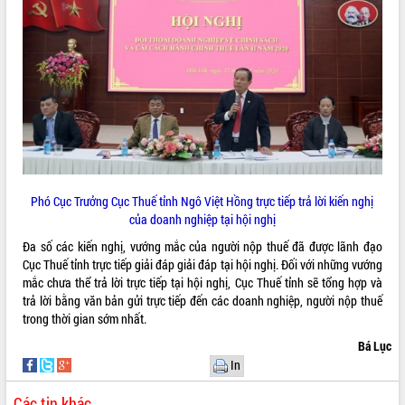
phát triển mới
Thường trực HĐND tỉnh Đắk Lắk gặp
mặt Đoàn chuyên gia y tế TP. Hồ Chí
Minh
THỐNG KÊ TRUY CẬP
Lễ truy điệu và an táng hài cốt liệt sĩ
tại Nghĩa trang Liệt sĩ xã Sơn Hòa
Hôm nay:
1025
Bàn giải pháp tháo gỡ khó khăn trong
Tất cả:
66046348
xuất khẩu sầu riêng và triển khai quy
định EUDR
Thứ trưởng Bộ Nông nghiệp và Môi
Phó Cục Trưởng Cục Thuế tỉnh Ngô Việt Hồng trực tiếp trả lời kiến nghị
trường Nguyễn Hoàng Hiệp khảo sát
của doanh nghiệp tại hội nghị
vùng trồng và doanh nghiệp đóng gói
Đa số các kiến nghị, vướng mắc của người nộp thuế đã được lãnh đạo
sầu riêng tại Đắk Lắk
Cục Thuế tỉnh trực tiếp giải đáp giải đáp tại hội nghị. Đối với những vướng
Trình diễn nghệ thuật chế biến các
mắc chưa thể trả lời trực tiếp tại hội nghị, Cục Thuế tỉnh sẽ tổng hợp và
món ăn từ sầu riêng
trả lời bằng văn bản gửi trực tiếp đến các doanh nghiệp, người nộp thuế
Đắk Lắk công bố Quy hoạch và xúc
trong thời gian sớm nhất.
tiến đầu tư tỉnh
Bá Lục
Ngành cá ngừ Đắk Lắk chủ động thích
In
ứng để giữ vững thị trường xuất khẩu
Diễn đàn Kinh tế tư nhân Việt Nam đột
Các tin khác