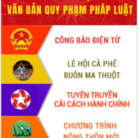
Tháo gỡ những vướng mắc, đẩy mạnh
công tác cải cách thủ tục hành chính
tại Trung tâm Phục vụ hành chính
công tỉnh
Đắk Lắk: Tôn vinh 46 giải pháp tại Hội
thi Sáng tạo Kỹ thuật 2024 - 2025
Đắk Lắk rà soát, điều chỉnh Đề án 190
về phát triển nuôi trồng thủy sản
Phó Chủ tịch UBND tỉnh Đắk Lắk
Trương Công Thái kiểm tra thực địa
Dự án cao tốc Khánh Hòa - Buôn Ma
Thuột
Định vị cà phê Việt Nam như một “di
sản sống” trong dòng chảy toàn cầu
Xây dựng nông thôn mới: Nâng cao đời
sống người dân từ những mô hình thiết
thực
Quyết liệt tháo gỡ vướng mắc, đẩy
nhanh tiến độ các dự án trọng điểm
trong Khu kinh tế Nam Phú Yên