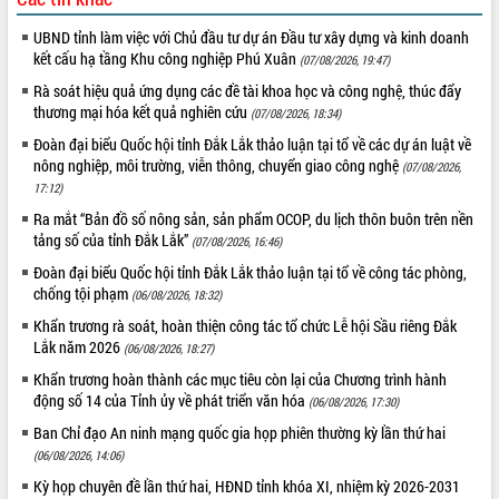
phá cơ chế - Hợp tác công tư
UBND tỉnh làm việc với Chủ đầu tư dự án Đầu tư xây dựng và kinh doanh
Đề án 06 tạo bước ngoặt đột phá trong
kết cấu hạ tầng Khu công nghiệp Phú Xuân
cải cách hành chính tỉnh Đắk Lắk
(07/08/2026, 19:47)
Kết nối tour, đẩy mạnh chuyển đổi số
Rà soát hiệu quả ứng dụng các đề tài khoa học và công nghệ, thúc đẩy
để phát triển du lịch Đắk Lắk
thương mại hóa kết quả nghiên cứu
(07/08/2026, 18:34)
Khởi động Dự án Đầu tư xây dựng hạ
Đoàn đại biểu Quốc hội tỉnh Đắk Lắk thảo luận tại tổ về các dự án luật về
tầng kỹ thuật Cụm công nghiệp Tân
nông nghiệp, môi trường, viễn thông, chuyển giao công nghệ
(07/08/2026,
Tiến
17:12)
Gặp mặt các cơ quan báo chí nhân Kỷ
Ra mắt “Bản đồ số nông sản, sản phẩm OCOP, du lịch thôn buôn trên nền
niệm 101 năm Ngày Báo chí Cách
tảng số của tỉnh Đắk Lắk”
(07/08/2026, 16:46)
mạng Việt Nam
Đoàn đại biểu Quốc hội tỉnh Đắk Lắk thảo luận tại tổ về công tác phòng,
Đắk Lắk sơ kết 4 năm triển khai thực
chống tội phạm
(06/08/2026, 18:32)
hiện Đề án 06 của Chính phủ
Khẩn trương rà soát, hoàn thiện công tác tổ chức Lễ hội Sầu riêng Đắk
Họp báo thông tin về Hội nghị Công bố
Lắk năm 2026
(06/08/2026, 18:27)
Quy hoạch và Xúc tiến đầu tư tỉnh Đắk
Lắk
Khẩn trương hoàn thành các mục tiêu còn lại của Chương trình hành
động số 14 của Tỉnh ủy về phát triển văn hóa
(06/08/2026, 17:30)
Khơi thông điểm nghẽn, đẩy nhanh
giải ngân vốn khắc phục thiên tai
Ban Chỉ đạo An ninh mạng quốc gia họp phiên thường kỳ lần thứ hai
HĐND tỉnh thông qua điều chỉnh Quy
(06/08/2026, 14:06)
hoạch tỉnh thời kỳ 2021-2030
Kỳ họp chuyên đề lần thứ hai, HĐND tỉnh khóa XI, nhiệm kỳ 2026-2031