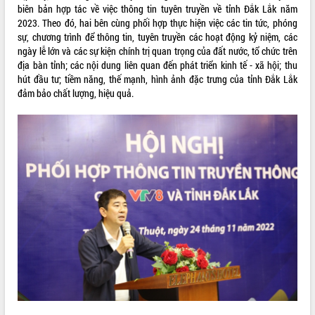
tầm nhìn đến năm 2050
biên bản hợp tác về việc thông tin tuyên truyền về tỉnh Đắk Lắk năm
Nâng cao hiệu quả hoạt động của các
2023. Theo đó, hai bên cùng phối hợp thực hiện việc các tin tức, phóng
doanh nghiệp nhà nước
sự, chương trình để thông tin, tuyên truyền các hoạt động kỷ niệm, các
Hội nghị triển khai kết nối mạng
ngày lễ lớn và các sự kiện chính trị quan trọng của đất nước, tổ chức trên
truyền số liệu chuyên dùng phục vụ cơ
địa bàn tỉnh; các nội dung liên quan đến phát triển kinh tế - xã hội; thu
quan Đảng, Nhà nước
hút đầu tư; tiềm năng, thế mạnh, hình ảnh đặc trưng của tỉnh Đắk Lắk
đảm bảo chất lượng, hiệu quả.
Lễ phát động chuỗi hoạt động chung
tay làm sạch môi trường
Xã Ea Kar bước chuyển mình trong
công tác cải cách hành chính mô hình
mới
UBND tỉnh họp báo định kỳ tháng 4
năm 2026
Hội thảo khoa học “Giải pháp thúc đẩy
phát triển nền kinh tế xanh tại tỉnh
Đắk Lắk”
Tăng cường giám sát, đôn đốc thực
hiện nhiệm vụ quản lý tài sản công
hàng tuần
Tháo gỡ những vướng mắc, đẩy mạnh
công tác cải cách thủ tục hành chính