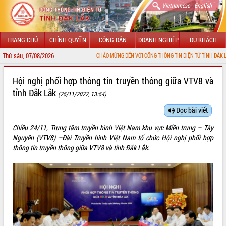
|
Vietnamese
English
TRANG CHỦ
CHÍNH QUYỀN
CÔNG DÂN
DOANH NGHIỆP
DU KHÁCH
Thứ sáu, 07/08/2026
CHÀO MỪNG ĐẾN VỚI CỔNG THÔNG TIN ĐIỆN TỬ TỈNH ĐẮK LẮK
GIỚI THIỆU
Hội nghị phối hợp thông tin truyền thông giữa VTV8 và
tỉnh Đắk Lắk
(25/11/2022, 13:54)
LÃNH ĐẠO UBND TỈNH
Đọc bài viết
TIN TỨC SỰ KIỆN
Chiều 24/11, Trung tâm truyền hình Việt Nam khu vực Miền trung – Tây
SỞ, BAN, NGÀNH
Nguyên (VTV8) –Đài Truyền hình Việt Nam tổ chức Hội nghị phối hợp
thông tin truyền thông giữa VTV8 và tỉnh Đắk Lắk.
UBND CÁC XÃ, PHƯỜNG
THÔNG TIN CHỈ ĐẠO ĐIỀU HÀNH
HỆ THỐNG VĂN BẢN
VĂN BẢN HĐND TỈNH