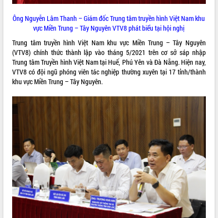
VIDEO
Ông Nguyễn Lâm Thanh – Giám đốc Trung tâm truyền hình Việt Nam khu
vực Miền Trung – Tây Nguyên VTV8 phát biểu tại hội nghị
Loading the player...
Trung tâm truyền hình Việt Nam khu vực Miền Trung – Tây Nguyên
Hội nghị UBND tỉnh Đắk Lắk thường kỳ
(VTV8) chính thức thành lập vào tháng 5/2021 trên cơ sở sáp nhập
tháng 7/2026
Trung tâm Truyền hình Việt Nam tại Huế, Phú Yên và Đà Nẵng. Hiện nay,
Lễ truy tặng danh hiệu “Bà Mẹ Việt
VTV8 có đội ngũ phóng viên tác nghiệp thường xuyên tại 17 tỉnh/thành
Nam Anh hùng” và trao Huân chương
khu vực Miền Trung – Tây Nguyên.
Lao động
UBND tỉnh Đắk Lắk triển khai nhiệm
vụ 6 tháng cuối năm 2026
ALBUM ẢNH
Kỳ họp thứ Hai, Hội đồng nhân dân
tỉnh khóa XI quyết nghị nhiều nội dung
quan trọng
Bí thư Tỉnh ủy Lương Nguyễn Minh
Triết thăm, tặng quà người có công với
cách mạng
Rà soát, hoàn thiện hệ thống thiết chế
văn hóa, thể thao đáp ứng yêu cầu
phát triển mới
Thường trực HĐND tỉnh Đắk Lắk gặp
LIÊN KẾT WEB