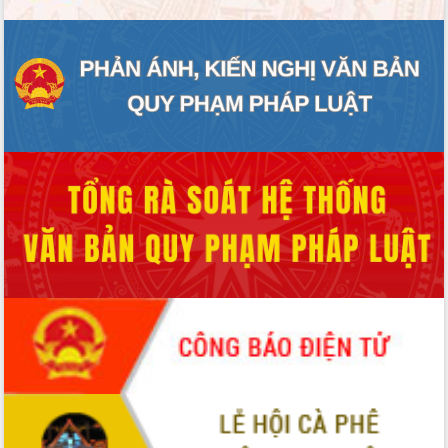
Đoàn đại biểu Quốc hội tỉnh Đắk Lắk
trao đổi thông tin trước Kỳ họp thứ
nhất, Quốc hội khóa XVI
Quyết liệt cải cách hành chính, khơi
thông nguồn lực phát triển
Nâng cao hiệu lực, hiệu quả HĐND
tỉnh thông qua hiện đại hóa hành chính
Xã Ea Phê gắn cải cách hành chính với
chuyển đổi số
Phó Chủ tịch Thường trực UBND tỉnh
Hồ Thị Nguyên Thảo làm việc tại Trung
tâm Phục vụ hành chính công xã Ea
Phê
Xây dựng nền hành chính số đồng
hành cùng nông dân dân, doanh nghiệp
Giai đoạn 2026-2030, Đắk Lắk phấn
đấu có 77% xã đạt chuẩn nông thôn
mới
Chuyển đổi số 'mở đường' cho nông
nghiệp Đắk Lắk tăng trưởng bứt phá