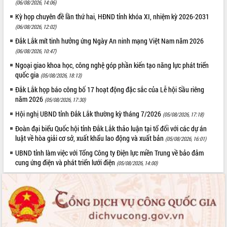
(06/08/2026, 14:06)
Lấy ý kiến điều chỉnh Quy hoạch tỉnh
Đắk Lắk thời kỳ 2021-2030, tầm nhìn
Kỳ họp chuyên đề lần thứ hai, HĐND tỉnh khóa XI, nhiệm kỳ 2026-2031
đến năm 2050
(06/08/2026, 12:02)
Phát động chiến dịch 30 ngày đêm
Đắk Lắk mít tinh hưởng ứng Ngày An ninh mạng Việt Nam năm 2026
giải phóng mặt bằng Tuyến đường bộ
(06/08/2026, 10:47)
ven biển
Ngoại giao khoa học, công nghệ góp phần kiến tạo năng lực phát triển
Đắk Lắk nỗ lực thúc đẩy tăng trưởng
quốc gia
(05/08/2026, 18:13)
kinh tế từ 10% trở lên trong Quý
Đắk Lắk họp báo công bố 17 hoạt động đặc sắc của Lễ hội Sầu riêng
II/2026
năm 2026
(05/08/2026, 17:30)
Đắk Lắk ký kết thỏa thuận hợp tác về
chuyển đổi số giai đoạn 2026 – 2030
Hội nghị UBND tỉnh Đắk Lắk thường kỳ tháng 7/2026
(05/08/2026, 17:18)
với Tập đoàn Bưu chính Viễn thông
Đoàn đại biểu Quốc hội tỉnh Đắk Lắk thảo luận tại tổ đối với các dự án
Việt Nam
luật về hòa giải cơ sở, xuất khẩu lao động và xuất bản
(05/08/2026, 16:01)
Thứ trưởng Bộ Y tế làm việc với tỉnh
UBND tỉnh làm việc với Tổng Công ty Điện lực miền Trung về bảo đảm
Đắk Lắk về phát triển nhân lực y tế
cung ứng điện và phát triển lưới điện
(05/08/2026, 14:00)
cho trạm y tế cấp xã
Du lịch Đắk Lắk nâng tầm trải nghiệm
du khách thông qua Hệ thống cơ sở dữ
liệu và Bản đồ số
Tập huấn ứng dụng trí tuệ nhân tạo (AI)
trong thương mại điện tử năm 2026