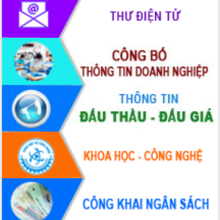
Lương Văn Chánh năm 2026
Phó Bí thư Tỉnh ủy Đắk Lắk Đỗ Hữu
Huy giữ chức Bí thư Đảng ủy Ủy Ban
Nhân dân tỉnh
Bệnh án điện tử thúc đẩy chuyển đổi
số y tế tại Đắk Lắk
Chuyển đổi số thư viện: Mở rộng
không gian tri thức trong thời đại số
Đánh giá, rút kinh nghiệm công tác tổ
chức diễn tập trước ngày bầu cử
Chương trình “Gặp gỡ hữu nghị –
Friendship Meeting New Year 2026”
Bầu cử Quốc hội và HĐND: Cử tri Đắk
Lắk gửi gắm niềm tin, kỳ vọng vào lá
phiếu
Đắk Lắk sẵn sàng các điều kiện cho
Ngày hội bầu cử đại biểu Quốc hội
khóa XVI và HĐND các cấp nhiệm kỳ
2026-2031
Đảm bảo cuộc bầu cử đại biểu Quốc