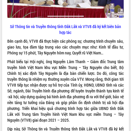
cải cách hành chính tỉnh Đắk Lắk
Kết nối tour, đẩy mạnh chuyển đổi số
để phát triển du lịch Đắk Lắk
Khởi động Dự án Đầu tư xây dựng hạ
Sở Thông tin và Truyền thông tỉnh Đắk Lắk và VTV8 đã ký kết biên bản
tầng kỹ thuật Cụm công nghiệp Tân
hợp tác
Tiến
Bên cạnh đó, VTV8 đã thực hiện các phóng sự, chương trình chuyên sâu,
Gặp mặt các cơ quan báo chí nhân Kỷ
giao lưu, tọa đàm tập trung vào các chuyên mục như: Kinh tế đầu tư,
niệm 101 năm Ngày Báo chí Cách
Phóng sự 15 phút, Tây Nguyên hôm nay, Quyết rũ Việt Nam…
mạng Việt Nam
Đắk Lắk sơ kết 4 năm triển khai thực
Phát biểu tại Hội nghị, ông Nguyễn Lâm Thanh – Giám đốc Trung tâm
hiện Đề án 06 của Chính phủ
truyền hình Việt Nam khu vực Miền Trung – Tây Nguyên cho biết, Bộ
Chính trị xác định Tây Nguyên là địa bàn chiến lược. Do đó, công tác
Họp báo thông tin về Hội nghị Công bố
truyền thông là nhiệm vụ thường xuyên của VTV. Mong rằng, thời gian tới
Quy hoạch và Xúc tiến đầu tư tỉnh Đắk
VTV8 tiếp tục nhận được sự hỗ trợ của Tỉnh ủy, HĐND, UBND tỉnh và các
Lắk
Sở, ngành, Đài Truyền hình địa phương để tuyên truyền thành tựu kinh tế
Khơi thông điểm nghẽn, đẩy nhanh
-xã hội, xây dựng quảng bá hình ảnh địa phương đi ra với thế giới, bảo vệ
giải ngân vốn khắc phục thiên tai
nền tảng tư tưởng của Đảng và góp phần ổn định chính trị xã hội địa
HĐND tỉnh thông qua điều chỉnh Quy
phương. Triển khai hiệu quả chương trình hợp tác giữa UBND tỉnh Đắk
hoạch tỉnh thời kỳ 2021-2030
Lắk với Trung tâm Truyền hình Việt Nam khu vực miền Trung – Tây
Hội thảo góp ý hồ sơ điều chỉnh quy
Nguyên (VTV8) giai đoạn 2021 – 2025.
hoạch tỉnh Đắk Lắk thời kỳ 2021-2030,
Dịp này, Sở Thông tin và Truyền thông tỉnh Đắk Lắk và VTV8 đã ký kết