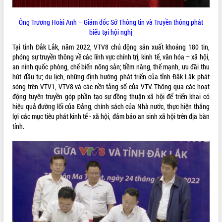
mặt Đoàn chuyên gia y tế TP. Hồ Chí
Minh
Ông Trương Hoài Anh – Giám đốc Sở Thông tin và Truyền thông phát
Lễ truy điệu và an táng hài cốt liệt sĩ
biểu tại hội nghị
tại Nghĩa trang Liệt sĩ xã Sơn Hòa
Tại tỉnh Đắk Lắk, năm 2022, VTV8 chủ động sản xuất khoảng 180 tin,
THỐNG KÊ TRUY CẬP
Bàn giải pháp tháo gỡ khó khăn trong
phóng sự truyền thông về các lĩnh vực chính trị, kinh tế, văn hóa – xã hội,
xuất khẩu sầu riêng và triển khai quy
Hôm nay:
13276
an ninh quốc phòng, chế biến nông sản; tiềm năng, thế mạnh, ưu đãi thu
định EUDR
hút đầu tư; du lịch, những định hướng phát triển của tỉnh Đắk Lắk phát
Tất cả:
66026016
Thứ trưởng Bộ Nông nghiệp và Môi
sóng trên VTV1, VTV8 và các nền tảng số của VTV. Thông qua các hoạt
trường Nguyễn Hoàng Hiệp khảo sát
động tuyên truyền góp phần tạo sự đồng thuận xã hội để triển khai có
vùng trồng và doanh nghiệp đóng gói
hiệu quả đường lối của Đảng, chính sách của Nhà nước, thực hiện thắng
sầu riêng tại Đắk Lắk
lợi các mục tiêu phát kinh tế - xã hội, đảm bảo an sinh xã hội trên địa bàn
tỉnh.
Trình diễn nghệ thuật chế biến các
món ăn từ sầu riêng
Đắk Lắk công bố Quy hoạch và xúc
tiến đầu tư tỉnh
Ngành cá ngừ Đắk Lắk chủ động thích
ứng để giữ vững thị trường xuất khẩu
Diễn đàn Kinh tế tư nhân Việt Nam đột
phá cơ chế - Hợp tác công tư
Đề án 06 tạo bước ngoặt đột phá trong