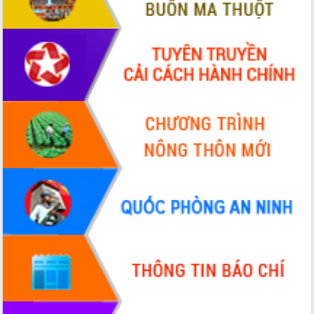
Triển khai đồng bộ đo đạc, lập hồ sơ
địa chính, hoàn thiện cơ sở dữ liệu đất
đai
Ứng dụng sinh trắc học - Bước tiến
trong hành trình chuyển đổi số tại Đắk
Lắk
Đắk Lắk nâng cao hiệu quả công tác
Đảng từ Sổ tay đảng viên điện tử
Đắk Lắk đẩy mạnh nuôi biển công
nghệ, hướng tới phát triển thủy sản
bền vững
Tập huấn nâng cao năng lực triển khai
chuyển đổi số cho cán bộ, công chức
cấp xã
Đắk Lắk phát động hưởng ứng Ngày
Quyền của người tiêu dùng Việt Nam
2026
Đẩy mạnh cải cách hành chính, quyết
tâm đạt được mục tiêu tăng trưởng
hai con số trong năm 2026
Tổ chức trang trọng Lễ hội Đền thờ