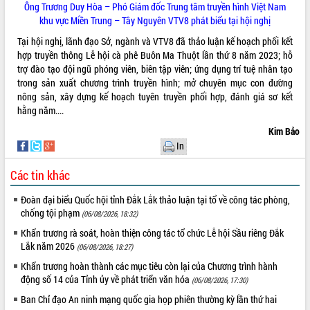
Ông Trương Duy Hòa – Phó Giám đốc Trung tâm truyền hình Việt Nam
tại Trung tâm Phục vụ hành chính
khu vực Miền Trung – Tây Nguyên VTV8 phát biểu tại hội nghị
công tỉnh
Tại hội nghị, lãnh đạo Sở, ngành và VTV8 đã thảo luận kế hoạch phối kết
Đắk Lắk: Tôn vinh 46 giải pháp tại Hội
hợp truyền thông Lễ hội cà phê Buôn Ma Thuột lần thứ 8 năm 2023; hỗ
thi Sáng tạo Kỹ thuật 2024 - 2025
trợ đào tạo đội ngũ phóng viên, biên tập viên; ứng dụng trí tuệ nhân tạo
Đắk Lắk rà soát, điều chỉnh Đề án 190
trong sản xuất chương trình truyền hình; mở chuyên mục con đường
về phát triển nuôi trồng thủy sản
nông sản, xây dựng kế hoạch tuyên truyền phối hợp, đánh giá sơ kết
Phó Chủ tịch UBND tỉnh Đắk Lắk
hằng năm....
Trương Công Thái kiểm tra thực địa
Kim Bảo
Dự án cao tốc Khánh Hòa - Buôn Ma
Thuột
In
Định vị cà phê Việt Nam như một “di
Các tin khác
sản sống” trong dòng chảy toàn cầu
Xây dựng nông thôn mới: Nâng cao đời
Đoàn đại biểu Quốc hội tỉnh Đắk Lắk thảo luận tại tổ về công tác phòng,
sống người dân từ những mô hình thiết
chống tội phạm
(06/08/2026, 18:32)
thực
Khẩn trương rà soát, hoàn thiện công tác tổ chức Lễ hội Sầu riêng Đắk
Quyết liệt tháo gỡ vướng mắc, đẩy
Lắk năm 2026
(06/08/2026, 18:27)
nhanh tiến độ các dự án trọng điểm
Khẩn trương hoàn thành các mục tiêu còn lại của Chương trình hành
trong Khu kinh tế Nam Phú Yên
động số 14 của Tỉnh ủy về phát triển văn hóa
(06/08/2026, 17:30)
Hòn Yến phát triển du lịch gắn với bảo
tồn biển
Ban Chỉ đạo An ninh mạng quốc gia họp phiên thường kỳ lần thứ hai