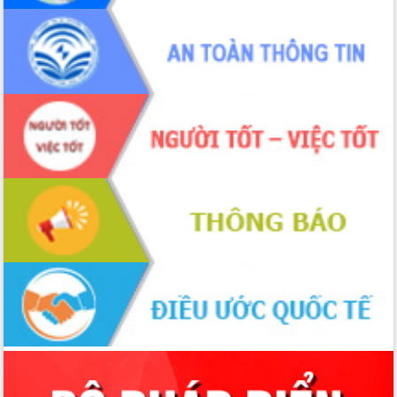
hội và đại biểu HĐND các cấp diễn ra
an toàn, hiệu quả, đúng quy định
Thủ tướng Chính phủ Phạm Minh Chính
kiểm tra, chỉ đạo hoàn thành các dự
án cao tốc và thăm khu tái định cư tại
Đắk Lắk
Sôi nổi Hội đua ngựa truyền thống Gò
Thì Thùng mừng Xuân Bính Ngọ 2026
Lãnh đạo tỉnh dâng hương tưởng niệm
tại Đập Đồng Cam đầu Xuân Bính Ngọ
Ngành nông nghiệp phấn đấu tăng
trưởng đạt 5,86% trong năm 2026
UBND tỉnh Đắk Lắk triển khai công tác
quốc phòng, quân sự địa phương năm
2026
Đắk Lắk tập trung toàn lực khắc phục
tồn tại IUU, sẵn sàng làm việc với
Đoàn thanh tra EC
Chủ tịch UBND tỉnh Tạ Anh Tuấn thăm,
chúc mừng các bệnh viện nhân Ngày
Thầy thuốc Việt Nam