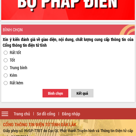
BÌNH CHỌN
Xin ý kiến đánh giá về giao diện, nội dung, chất lượng cung cấp thông tin của
Cổng thông tin điện tử tỉnh
Rất tốt
Tốt
Trung bình
Kém
Rất kém
Bình chọn
Kết quả
Toggle
Trang chủ
Sơ đồ cổng
Đăng nhập
navigation
CỔNG THÔNG TIN ĐIỆN TỬ TỈNH ĐẮK LẮK
Giấy phép số 99/GP-TTĐT do Cục QL Phát thanh Truyền hình và Thông tin Điện tử cấp