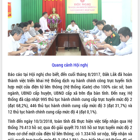
ĐIỂM TIN VĂN BẢN
QUY HOẠCH - KẾ HOẠCH
Quang cảnh Hội nghị
Báo cáo tại Hội nghị cho biết, đến cuối tháng 8/2017, Đắk Lắk đã hoàn
thành việc triển khai Hệ thống dịch vụ hành chính công trực tuyến tích
hợp một cửa điện tử liên thông (Hệ thống iGate) cho 100% các sở, ban
ngành, UBND cấp huyện, UBND cấp xã trên địa bàn tỉnh. Đến nay, Hệ
thống đã cập nhật 995 thủ tục hành chính cung cấp trực tuyến mức độ 2
(đạt 68,2%), 446 thủ tục hành chính cung cấp mức độ 3 (đạt 31,7%) và
12 thủ tục hành chính cung cấp mức độ 4 (đạt 0,1%).
Tính đến ngày 10/3/2018, toàn tỉnh đã thực hiện việc tiếp nhận qua Hệ
thống 79.413 hồ sơ, qua đó giải quyết 70.165 hồ sơ trực tuyến mức độ 2
theo cơ chế một cửa điện tử liên thông; có 1.334 hồ sơ nộp, tiếp nhận và
giải quyết trực tuyến mức độ 3 (đạt 1,8%). Qua triển khai Hệ thống đã có