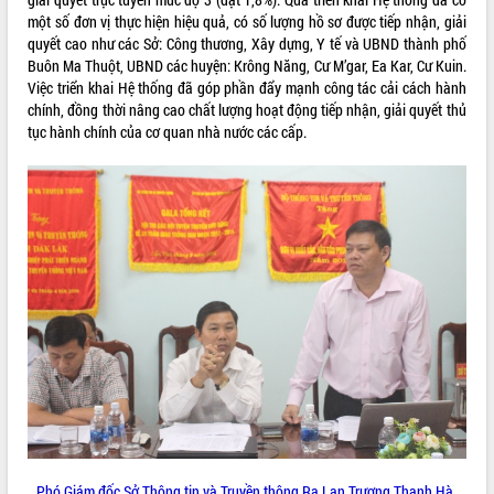
một số đơn vị thực hiện hiệu quả, có số lượng hồ sơ được tiếp nhận, giải
VIDEO
quyết cao như các Sở: Công thương, Xây dựng, Y tế và UBND thành phố
Buôn Ma Thuột, UBND các huyện: Krông Năng, Cư M’gar, Ea Kar, Cư Kuin.
Không có file video nào để phát.
Việc triển khai Hệ thống đã góp phần đẩy mạnh công tác cải cách hành
chính, đồng thời nâng cao chất lượng hoạt động tiếp nhận, giải quyết thủ
ALBUM ẢNH
tục hành chính của cơ quan nhà nước các cấp.
LIÊN KẾT WEB
THỐNG KÊ TRUY CẬP
Hôm nay:
3929
Phó Giám đốc Sở Thông tin và Truyền thông Ra Lan Trương Thanh Hà