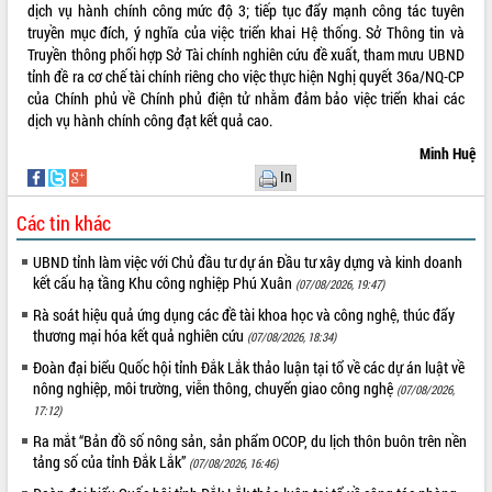
dịch vụ hành chính công mức độ 3; tiếp tục đẩy mạnh công tác tuyên
truyền mục đích, ý nghĩa của việc triển khai Hệ thống. Sở Thông tin và
Truyền thông phối hợp Sở Tài chính nghiên cứu đề xuất, tham mưu UBND
tỉnh đề ra cơ chế tài chính riêng cho việc thực hiện Nghị quyết 36a/NQ-CP
của Chính phủ về Chính phủ điện tử nhằm đảm bảo việc triển khai các
dịch vụ hành chính công đạt kết quả cao.
Minh Huệ
In
Các tin khác
UBND tỉnh làm việc với Chủ đầu tư dự án Đầu tư xây dựng và kinh doanh
kết cấu hạ tầng Khu công nghiệp Phú Xuân
(07/08/2026, 19:47)
Rà soát hiệu quả ứng dụng các đề tài khoa học và công nghệ, thúc đẩy
thương mại hóa kết quả nghiên cứu
(07/08/2026, 18:34)
Đoàn đại biểu Quốc hội tỉnh Đắk Lắk thảo luận tại tổ về các dự án luật về
nông nghiệp, môi trường, viễn thông, chuyển giao công nghệ
(07/08/2026,
17:12)
Ra mắt “Bản đồ số nông sản, sản phẩm OCOP, du lịch thôn buôn trên nền
tảng số của tỉnh Đắk Lắk”
(07/08/2026, 16:46)