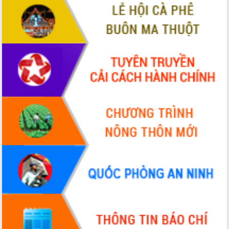
hiện nhiệm vụ quản lý tài sản công
hàng tuần
Tháo gỡ những vướng mắc, đẩy mạnh
công tác cải cách thủ tục hành chính
tại Trung tâm Phục vụ hành chính
công tỉnh
Đắk Lắk: Tôn vinh 46 giải pháp tại Hội
thi Sáng tạo Kỹ thuật 2024 - 2025
Đắk Lắk rà soát, điều chỉnh Đề án 190
về phát triển nuôi trồng thủy sản
Phó Chủ tịch UBND tỉnh Đắk Lắk
Trương Công Thái kiểm tra thực địa
Dự án cao tốc Khánh Hòa - Buôn Ma
Thuột
Định vị cà phê Việt Nam như một “di
sản sống” trong dòng chảy toàn cầu
Xây dựng nông thôn mới: Nâng cao đời
sống người dân từ những mô hình thiết
thực
Quyết liệt tháo gỡ vướng mắc, đẩy