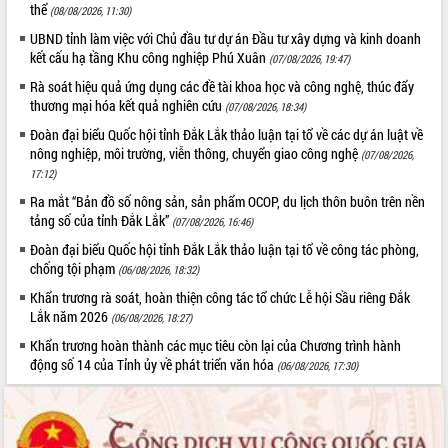
thể
ứng để giữ vững thị trường xuất khẩu
(08/08/2026, 11:30)
Diễn đàn Kinh tế tư nhân Việt Nam đột
UBND tỉnh làm việc với Chủ đầu tư dự án Đầu tư xây dựng và kinh doanh
phá cơ chế - Hợp tác công tư
kết cấu hạ tầng Khu công nghiệp Phú Xuân
(07/08/2026, 19:47)
Đề án 06 tạo bước ngoặt đột phá trong
Rà soát hiệu quả ứng dụng các đề tài khoa học và công nghệ, thúc đẩy
cải cách hành chính tỉnh Đắk Lắk
thương mại hóa kết quả nghiên cứu
(07/08/2026, 18:34)
Kết nối tour, đẩy mạnh chuyển đổi số
Đoàn đại biểu Quốc hội tỉnh Đắk Lắk thảo luận tại tổ về các dự án luật về
để phát triển du lịch Đắk Lắk
nông nghiệp, môi trường, viễn thông, chuyển giao công nghệ
(07/08/2026,
Khởi động Dự án Đầu tư xây dựng hạ
17:12)
tầng kỹ thuật Cụm công nghiệp Tân
Ra mắt “Bản đồ số nông sản, sản phẩm OCOP, du lịch thôn buôn trên nền
Tiến
tảng số của tỉnh Đắk Lắk”
(07/08/2026, 16:46)
Gặp mặt các cơ quan báo chí nhân Kỷ
Đoàn đại biểu Quốc hội tỉnh Đắk Lắk thảo luận tại tổ về công tác phòng,
niệm 101 năm Ngày Báo chí Cách
chống tội phạm
(06/08/2026, 18:32)
mạng Việt Nam
Khẩn trương rà soát, hoàn thiện công tác tổ chức Lễ hội Sầu riêng Đắk
Đắk Lắk sơ kết 4 năm triển khai thực
Lắk năm 2026
(06/08/2026, 18:27)
hiện Đề án 06 của Chính phủ
Khẩn trương hoàn thành các mục tiêu còn lại của Chương trình hành
Họp báo thông tin về Hội nghị Công bố
động số 14 của Tỉnh ủy về phát triển văn hóa
Quy hoạch và Xúc tiến đầu tư tỉnh Đắk
(06/08/2026, 17:30)
Lắk
Khơi thông điểm nghẽn, đẩy nhanh
giải ngân vốn khắc phục thiên tai