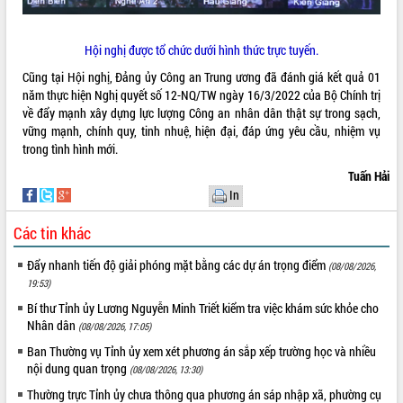
Rà soát, hoàn thiện hệ thống thiết chế
văn hóa, thể thao đáp ứng yêu cầu
Hội nghị được tổ chức dưới hình thức trực tuyến.
phát triển mới
Cũng tại Hội nghị, Đảng ủy Công an Trung ương đã đánh giá kết quả 01
Thường trực HĐND tỉnh Đắk Lắk gặp
THỐNG KÊ TRUY CẬP
năm thực hiện Nghị quyết số 12-NQ/TW ngày 16/3/2022 của Bộ Chính trị
mặt Đoàn chuyên gia y tế TP. Hồ Chí
về đẩy mạnh xây dựng lực lượng Công an nhân dân thật sự trong sạch,
Minh
Hôm nay:
19203
vững mạnh, chính quy, tinh nhuệ, hiện đại, đáp ứng yêu cầu, nhiệm vụ
Lễ truy điệu và an táng hài cốt liệt sĩ
Tất cả:
66104871
trong tình hình mới.
tại Nghĩa trang Liệt sĩ xã Sơn Hòa
Tuấn Hải
Bàn giải pháp tháo gỡ khó khăn trong
In
xuất khẩu sầu riêng và triển khai quy
định EUDR
Các tin khác
Thứ trưởng Bộ Nông nghiệp và Môi
trường Nguyễn Hoàng Hiệp khảo sát
Đẩy nhanh tiến độ giải phóng mặt bằng các dự án trọng điểm
(08/08/2026,
vùng trồng và doanh nghiệp đóng gói
19:53)
sầu riêng tại Đắk Lắk
Bí thư Tỉnh ủy Lương Nguyễn Minh Triết kiểm tra việc khám sức khỏe cho
Trình diễn nghệ thuật chế biến các
Nhân dân
(08/08/2026, 17:05)
món ăn từ sầu riêng
Ban Thường vụ Tỉnh ủy xem xét phương án sắp xếp trường học và nhiều
Đắk Lắk công bố Quy hoạch và xúc
nội dung quan trọng
(08/08/2026, 13:30)
tiến đầu tư tỉnh
Thường trực Tỉnh ủy chưa thông qua phương án sáp nhập xã, phường cụ
Ngành cá ngừ Đắk Lắk chủ động thích