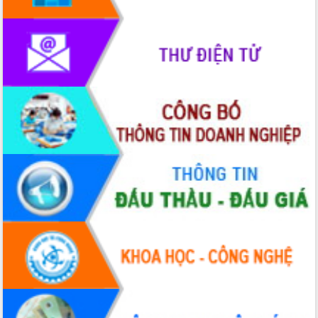
nhanh tiến độ các dự án trọng điểm
trong Khu kinh tế Nam Phú Yên
Hòn Yến phát triển du lịch gắn với bảo
tồn biển
Lấy ý kiến điều chỉnh Quy hoạch tỉnh
Đắk Lắk thời kỳ 2021-2030, tầm nhìn
đến năm 2050
Phát động chiến dịch 30 ngày đêm
giải phóng mặt bằng Tuyến đường bộ
ven biển
Đắk Lắk nỗ lực thúc đẩy tăng trưởng
kinh tế từ 10% trở lên trong Quý
II/2026
Đắk Lắk ký kết thỏa thuận hợp tác về
chuyển đổi số giai đoạn 2026 – 2030
với Tập đoàn Bưu chính Viễn thông
Việt Nam
Thứ trưởng Bộ Y tế làm việc với tỉnh
Đắk Lắk về phát triển nhân lực y tế
cho trạm y tế cấp xã
Du lịch Đắk Lắk nâng tầm trải nghiệm