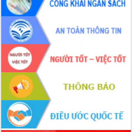
du khách thông qua Hệ thống cơ sở dữ
liệu và Bản đồ số
Tập huấn ứng dụng trí tuệ nhân tạo (AI)
trong thương mại điện tử năm 2026
Đoàn đại biểu Quốc hội tỉnh Đắk Lắk
trao đổi thông tin trước Kỳ họp thứ
nhất, Quốc hội khóa XVI
Quyết liệt cải cách hành chính, khơi
thông nguồn lực phát triển
Nâng cao hiệu lực, hiệu quả HĐND
tỉnh thông qua hiện đại hóa hành chính
Xã Ea Phê gắn cải cách hành chính với
chuyển đổi số
Phó Chủ tịch Thường trực UBND tỉnh
Hồ Thị Nguyên Thảo làm việc tại Trung
tâm Phục vụ hành chính công xã Ea
Phê
Xây dựng nền hành chính số đồng
hành cùng nông dân dân, doanh nghiệp
Giai đoạn 2026-2030, Đắk Lắk phấn