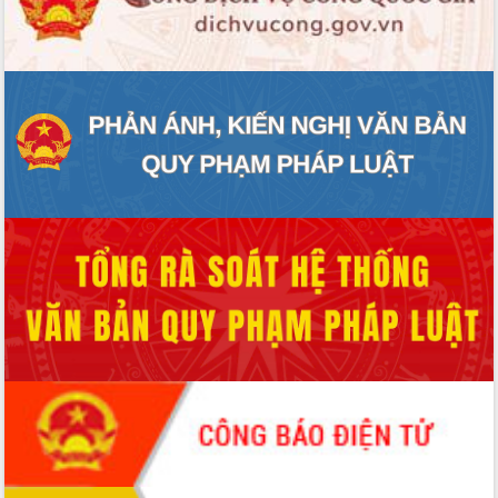
HĐND tỉnh thông qua điều chỉnh Quy
hoạch tỉnh thời kỳ 2021-2030
Hội thảo góp ý hồ sơ điều chỉnh quy
hoạch tỉnh Đắk Lắk thời kỳ 2021-2030,
tầm nhìn đến năm 2050
Nâng cao hiệu quả hoạt động của các
doanh nghiệp nhà nước
Hội nghị triển khai kết nối mạng
truyền số liệu chuyên dùng phục vụ cơ
quan Đảng, Nhà nước
Lễ phát động chuỗi hoạt động chung
tay làm sạch môi trường
Xã Ea Kar bước chuyển mình trong
công tác cải cách hành chính mô hình
mới
UBND tỉnh họp báo định kỳ tháng 4
năm 2026
Hội thảo khoa học “Giải pháp thúc đẩy
phát triển nền kinh tế xanh tại tỉnh
Đắk Lắk”
Tăng cường giám sát, đôn đốc thực