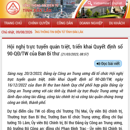
|
Vietnamese
English
TRANG CHỦ
CHÍNH QUYỀN
CÔNG DÂN
DOANH NGHIỆP
DU KHÁCH
Chủ nhật, 09/08/2026
ỪNG ĐẾN VỚI CỔNG THÔNG TIN ĐIỆN TỬ TỈNH ĐẮK LẮK
GIỚI THIỆU
Hội nghị trực tuyến quán triệt, triển khai Quyết định số
90-QĐ/TW của Ban Bí thư
(21/03/2023, 08:57)
LÃNH ĐẠO UBND TỈNH
Đọc bài viết
TIN TỨC SỰ KIỆN
Sáng nay, 20/3/2023, Đảng ủy Công an Trung ương đã tổ chức Hội nghị
SỞ, BAN, NGÀNH
trực tuyến quán triệt, triển khai Quyết định số 90-QĐ/TW, ngày
16/12/2022 của Ban Bí thư ban hành Quy chế phối hợp giữa Đảng ủy
UBND CÁC XÃ, PHƯỜNG
Công an Trung ương với các tỉnh ủy, thành ủy trực thuộc Trung ương về
lãnh đạo công tác đảng, công tác chính trị và công tác quần chúng trong
công an tỉnh, thành phố.
THÔNG TIN CHỈ ĐẠO ĐIỀU HÀNH
Dự tại điểm cầu TW có đồng chí Trương Thị Mai, Ủy viên Bộ chính trị,
HỆ THỐNG VĂN BẢN
Thường trực Ban Bí thư, Trưởng Ban tổ chức Trung ương; đồng chí Đại
tướng Tô Lâm, Ủy viên Bộ Chính trị, Bí thư Đảng ủy Công an Trung ương,
VĂN BẢN HĐND TỈNH
Bộ trưởng Bộ Công an; đồng chí Phan Đình Trạc - Ủy viên Bộ Chính trị,