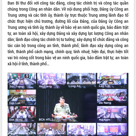
Ban Bí thư đối với công tác đảng, công tác chính trị và công tác quần
VIDEO
chúng trong Công an nhân dân. Về nội dung phối hợp, Đảng ủy Công an
Trung ương và các tỉnh ủy, thành ủy trực thuộc Trung ương lãnh đạo tổ
Loading the player...
chức thực hiện chủ trương, đường lối của Đảng, của Đảng ủy Công an
Trung ương và tỉnh ủy, thành ủy về bảo vệ an ninh quốc gia, bảo đảm trật
Trailer Lễ hội Sầu riêng Đắk Lắk năm
tự, an toàn xã hội, xây dựng Đảng và xây dựng lực lượng Công an nhân
2026
dân; lãnh đạo công tác chính trị tư tưởng; xây dựng tổ chức đảng và công
Khám bệnh, cấp phát thuốc miễn phí
tác cán bộ trong công an tỉnh, thành phố; lãnh đạo xây dựng công an
và tặng quà người dân xã Cư Pui
tỉnh, thành phố cách mạng, chính quy, tinh nhuệ, hiện đại, thực hiện tốt
Hội nghị UBND tỉnh Đắk Lắk thường kỳ
vai trò nòng cốt trong bảo vệ an ninh quốc gia, bảo đảm trật tự, an toàn
tháng 7/2026
xã hội ở tỉnh, thành phố…
Lễ truy tặng danh hiệu “Bà Mẹ Việt
ALBUM ẢNH
Nam Anh hùng” và trao Huân chương
Lao động
UBND tỉnh Đắk Lắk triển khai nhiệm
vụ 6 tháng cuối năm 2026
Kỳ họp thứ Hai, Hội đồng nhân dân
tỉnh khóa XI quyết nghị nhiều nội dung
quan trọng
Bí thư Tỉnh ủy Lương Nguyễn Minh
Triết thăm, tặng quà người có công với
cách mạng
LIÊN KẾT WEB