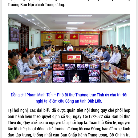
Trưởng Ban Nội chính Trung ương.
ĐIỂM TIN VĂN BẢN
QUY HOẠCH - KẾ HOẠCH
Đồng chí Phạm Minh Tấn – Phó Bí thư Thường trực Tỉnh ủy chủ trì Hội
nghị tại điểm cầu Công an tỉnh Đắk Lắk.
Tại hội nghị, các đại biểu đã được quán triệt nội dung quy chế phối hợp
ban hành kèm theo quyết định số 90, ngày 16/12/2022 của Ban bí thư.
Theo đó, Quy chế nêu rõ nguyên tắc phối hợp là: Tuân thủ Điều lệ, nguyên
tắc tổ chức, hoạt động, chủ trương, đường lối của Đảng; bảo đảm sự lãnh
đạo tập trung, thống nhất của Ban Chấp hành Trung ương, Bộ Chính trị,