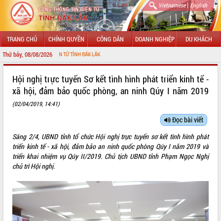
|
Vietnamese
English
TRANG CHỦ
CHÍNH QUYỀN
CÔNG DÂN
DOANH NGHIỆP
DU KHÁCH
Thứ bảy, 08/08/2026
G TIN ĐIỆN TỬ TỈNH ĐẮK LẮK
GIỚI THIỆU
Hội nghị trực tuyến Sơ kết tình hình phát triển kinh tế -
xã hội, đảm bảo quốc phòng, an ninh Qúy I năm 2019
LÃNH ĐẠO UBND TỈNH
(02/04/2019, 14:41)
TIN TỨC SỰ KIỆN
Đọc bài viết
SỞ, BAN, NGÀNH
Sáng 2/4, UBND tỉnh tổ chức Hội nghị trực tuyến sơ kết tình hình phát
triển kinh tế - xã hội, đảm bảo an ninh quốc phòng Qúy I năm 2019 và
UBND CÁC XÃ, PHƯỜNG
triển khai nhiệm vụ Qúy II/2019. Chủ tịch UBND tỉnh Phạm Ngọc Nghị
chủ trì Hội nghị.
THÔNG TIN CHỈ ĐẠO ĐIỀU HÀNH
HỆ THỐNG VĂN BẢN
VĂN BẢN HĐND TỈNH