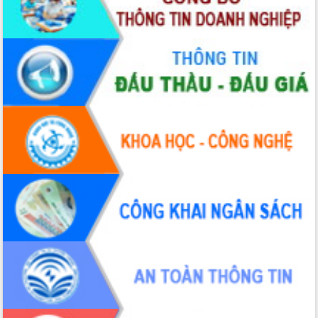
Bầu cử Quốc hội và HĐND: Cử tri Đắk
Lắk gửi gắm niềm tin, kỳ vọng vào lá
phiếu
Đắk Lắk sẵn sàng các điều kiện cho
Ngày hội bầu cử đại biểu Quốc hội
khóa XVI và HĐND các cấp nhiệm kỳ
2026-2031
Đảm bảo cuộc bầu cử đại biểu Quốc
hội và đại biểu HĐND các cấp diễn ra
an toàn, hiệu quả, đúng quy định
Thủ tướng Chính phủ Phạm Minh Chính
kiểm tra, chỉ đạo hoàn thành các dự
án cao tốc và thăm khu tái định cư tại
Đắk Lắk
Sôi nổi Hội đua ngựa truyền thống Gò
Thì Thùng mừng Xuân Bính Ngọ 2026
Lãnh đạo tỉnh dâng hương tưởng niệm
tại Đập Đồng Cam đầu Xuân Bính Ngọ
Ngành nông nghiệp phấn đấu tăng
trưởng đạt 5,86% trong năm 2026
UBND tỉnh Đắk Lắk triển khai công tác