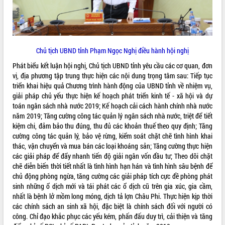
Hội thảo khoa học “Giải pháp thúc đẩy
phát triển nền kinh tế xanh tại tỉnh
Đắk Lắk”
Tăng cường giám sát, đôn đốc thực
Chủ tịch UBND tỉnh Phạm Ngọc Nghị điều hành hội nghị
hiện nhiệm vụ quản lý tài sản công
hàng tuần
Phát biểu kết luận hội nghị, Chủ tịch UBND tỉnh yêu cầu các cơ quan, đơn
Tháo gỡ những vướng mắc, đẩy mạnh
vị, địa phương tập trung thực hiện các nội dung trọng tâm sau: Tiếp tục
công tác cải cách thủ tục hành chính
triển khai hiệu quả Chương trình hành động của UBND tỉnh về nhiệm vụ,
tại Trung tâm Phục vụ hành chính
giải pháp chủ yếu thực hiện kế hoạch phát triển kinh tế - xã hội và dự
công tỉnh
toán ngân sách nhà nước 2019; Kế hoạch cải cách hành chính nhà nước
năm 2019; Tăng cường công tác quản lý ngân sách nhà nước, triệt để tiết
Đắk Lắk: Tôn vinh 46 giải pháp tại Hội
kiệm chi, đảm bảo thu đúng, thu đủ các khoản thuế theo quy định; Tăng
thi Sáng tạo Kỹ thuật 2024 - 2025
cường công tác quản lý, bảo vệ rừng, kiểm soát chặt chẽ tình hình khai
Đắk Lắk rà soát, điều chỉnh Đề án 190
thác, vận chuyển và mua bán các loại khoáng sản; Tăng cường thực hiện
về phát triển nuôi trồng thủy sản
các giải pháp để đẩy nhanh tiến độ giải ngân vốn đầu tư; Theo dõi chặt
Phó Chủ tịch UBND tỉnh Đắk Lắk
chẽ diễn biến thời tiết nhất là tình hình hạn hán và tình hình sâu bệnh để
Trương Công Thái kiểm tra thực địa
chủ động phòng ngừa, tăng cường các giải pháp tích cực đề phòng phát
Dự án cao tốc Khánh Hòa - Buôn Ma
sinh những ổ dịch mới và tái phát các ổ dịch cũ trên gia xúc, gia cầm,
Thuột
nhất là bệnh lở mồm long móng, dịch tả lợn Châu Phi. Thực hiện kịp thời
Định vị cà phê Việt Nam như một “di
các chính sách an sinh xã hội, đặc biệt là chính sách đối với người có
sản sống” trong dòng chảy toàn cầu
công. Chỉ đạo khắc phục các yếu kém, phấn đấu duy trì, cải thiện và tăng