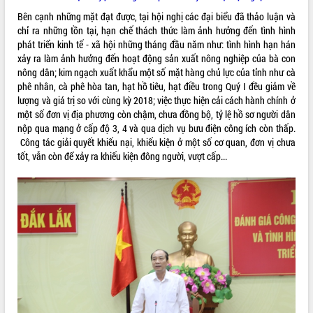
Quy hoạch và Xúc tiến đầu tư tỉnh Đắk
Lắk
Bên cạnh những mặt đạt được, tại hội nghị các đại biểu đã thảo luận và
chỉ ra những tồn tại, hạn chế thách thức làm ảnh hưởng đến tình hình
Khơi thông điểm nghẽn, đẩy nhanh
phát triển kinh tế - xã hội những tháng đầu năm như: tình hình hạn hán
giải ngân vốn khắc phục thiên tai
xảy ra làm ảnh hưởng đến hoạt động sản xuất nông nghiệp của bà con
HĐND tỉnh thông qua điều chỉnh Quy
nông dân; kim ngạch xuất khẩu một số mặt hàng chủ lực của tỉnh như cà
hoạch tỉnh thời kỳ 2021-2030
phê nhân, cà phê hòa tan, hạt hồ tiêu, hạt điều trong Quý I đều giảm về
Hội thảo góp ý hồ sơ điều chỉnh quy
lượng và giá trị so với cùng kỳ 2018; việc thực hiện cải cách hành chính ở
hoạch tỉnh Đắk Lắk thời kỳ 2021-2030,
một số đơn vị địa phương còn chậm, chưa đồng bộ, tỷ lệ hồ sơ người dân
tầm nhìn đến năm 2050
nộp qua mạng ở cấp độ 3, 4 và qua dịch vụ bưu điện công ích còn thấp.
Nâng cao hiệu quả hoạt động của các
Công tác giải quyết khiếu nại, khiếu kiện ở một số cơ quan, đơn vị chưa
doanh nghiệp nhà nước
tốt, vẫn còn để xảy ra khiếu kiện đông người, vượt cấp...
Hội nghị triển khai kết nối mạng
truyền số liệu chuyên dùng phục vụ cơ
quan Đảng, Nhà nước
Lễ phát động chuỗi hoạt động chung
tay làm sạch môi trường
Xã Ea Kar bước chuyển mình trong
công tác cải cách hành chính mô hình
mới
UBND tỉnh họp báo định kỳ tháng 4
năm 2026