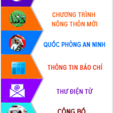
cấp xã
Đắk Lắk phát động hưởng ứng Ngày
Quyền của người tiêu dùng Việt Nam
2026
Đẩy mạnh cải cách hành chính, quyết
tâm đạt được mục tiêu tăng trưởng
hai con số trong năm 2026
Tổ chức trang trọng Lễ hội Đền thờ
Lương Văn Chánh năm 2026
Phó Bí thư Tỉnh ủy Đắk Lắk Đỗ Hữu
Huy giữ chức Bí thư Đảng ủy Ủy Ban
Nhân dân tỉnh
Bệnh án điện tử thúc đẩy chuyển đổi
số y tế tại Đắk Lắk
Chuyển đổi số thư viện: Mở rộng
không gian tri thức trong thời đại số
Đánh giá, rút kinh nghiệm công tác tổ
chức diễn tập trước ngày bầu cử
Chương trình “Gặp gỡ hữu nghị –
Friendship Meeting New Year 2026”