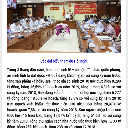
ĐIỂM TIN VĂN BẢN
QUY HOẠCH - KẾ HOẠCH
Các đại biểu tham dự Hội nghị
Trong 3 tháng đầu năm, tình hình kinh tế – xã hội, đảm bảo quốc phòng,
an ninh tỉnh ta đạt được kết quả đáng khích lệ; so với cùng kỳ năm trước,
tổng sản phẩm xã hội(GRDP- theo giá so sánh 2010) ước thực hiện 9.290
tỷ đồng, bằng 16,59% kế hoạch cả năm 2019, tăng trưởng 6,31% so với
cùng kỳ năm 2018; Huy động vốn đầu tư toàn xã hội ước thực hiện 6.277
tỷ đồng, bằng 18,63% kế hoạch, tăng 19,0% so với cùng kỳ năm 2018;
Kim ngạch xuất khẩu ước thực hiện 130 triệu USD, bằng 20,97% kế
hoạch, giảm 7,8% so với cùng kỳ năm 2018; Kim ngạch nhập khẩu ước
thực hiện 15 triệu USD, bằng 18,07% kế hoạch, tăng 51,5% so với cùng
kỳ năm 2018. Tổng thu ngân sách nhà nước ước thực hiện hơn 1.733 tỷ
đồng, bằng 25% kế hoạch, tăng 23% so với cùng kỳ 2018.