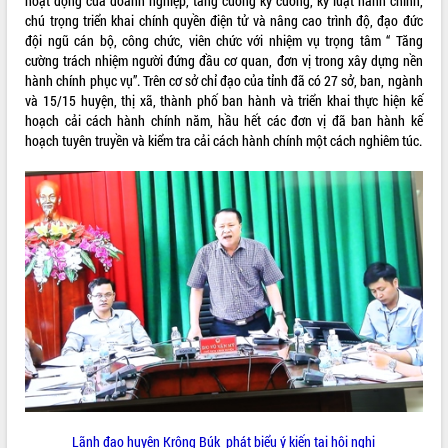
hoạt động của doanh nghiệp, tăng cường kỷ cương, kỷ luật hành chính,
món ăn từ sầu riêng
chú trọng triển khai chính quyền điện tử và nâng cao trình độ, đạo đức
Đắk Lắk công bố Quy hoạch và xúc
đội ngũ cán bộ, công chức, viên chức với nhiệm vụ trọng tâm “ Tăng
tiến đầu tư tỉnh
cường trách nhiệm người đứng đầu cơ quan, đơn vị trong xây dựng nền
Ngành cá ngừ Đắk Lắk chủ động thích
hành chính phục vụ”. Trên cơ sở chỉ đạo của tỉnh đã có 27 sở, ban, ngành
ứng để giữ vững thị trường xuất khẩu
và 15/15 huyện, thị xã, thành phố ban hành và triển khai thực hiện kế
Diễn đàn Kinh tế tư nhân Việt Nam đột
hoạch cải cách hành chính năm, hầu hết các đơn vị đã ban hành kế
phá cơ chế - Hợp tác công tư
hoạch tuyên truyền và kiểm tra cải cách hành chính một cách nghiêm túc.
Đề án 06 tạo bước ngoặt đột phá trong
cải cách hành chính tỉnh Đắk Lắk
Kết nối tour, đẩy mạnh chuyển đổi số
để phát triển du lịch Đắk Lắk
Khởi động Dự án Đầu tư xây dựng hạ
tầng kỹ thuật Cụm công nghiệp Tân
Tiến
Gặp mặt các cơ quan báo chí nhân Kỷ
niệm 101 năm Ngày Báo chí Cách
mạng Việt Nam
Đắk Lắk sơ kết 4 năm triển khai thực
hiện Đề án 06 của Chính phủ
Họp báo thông tin về Hội nghị Công bố
Lãnh đạo huyện Krông Búk phát biểu ý kiến tại hội nghị