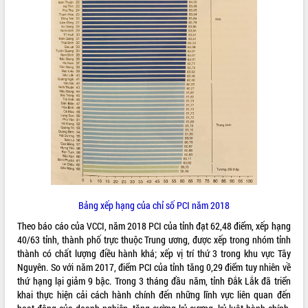
quan trọng
Bí thư Tỉnh ủy Lương Nguyễn Minh
Triết thăm, tặng quà người có công với
cách mạng
Rà soát, hoàn thiện hệ thống thiết chế
văn hóa, thể thao đáp ứng yêu cầu
LIÊN KẾT WEB
phát triển mới
Thường trực HĐND tỉnh Đắk Lắk gặp
mặt Đoàn chuyên gia y tế TP. Hồ Chí
Minh
THỐNG KÊ TRUY CẬP
Lễ truy điệu và an táng hài cốt liệt sĩ
tại Nghĩa trang Liệt sĩ xã Sơn Hòa
Hôm nay:
30668
Bàn giải pháp tháo gỡ khó khăn trong
Tất cả:
66075991
Bảng xếp hạng của chỉ số PCI năm 2018
xuất khẩu sầu riêng và triển khai quy
định EUDR
Theo báo cáo của VCCI, năm 2018 PCI của tỉnh đạt 62,48 điểm, xếp hạng
Thứ trưởng Bộ Nông nghiệp và Môi
40/63 tỉnh, thành phố trực thuộc Trung ương, được xếp trong nhóm tỉnh
trường Nguyễn Hoàng Hiệp khảo sát
thành có chất lượng điều hành khá; xếp vị trí thứ 3 trong khu vực Tây
vùng trồng và doanh nghiệp đóng gói
Nguyên. So với năm 2017, điểm PCI của tỉnh tăng 0,29 điểm tuy nhiên về
sầu riêng tại Đắk Lắk
thứ hạng lại giảm 9 bậc. Trong 3 tháng đầu năm, tỉnh Đắk Lắk đã triển
khai thực hiện cải cách hành chính đến những lĩnh vực liên quan đến
Trình diễn nghệ thuật chế biến các