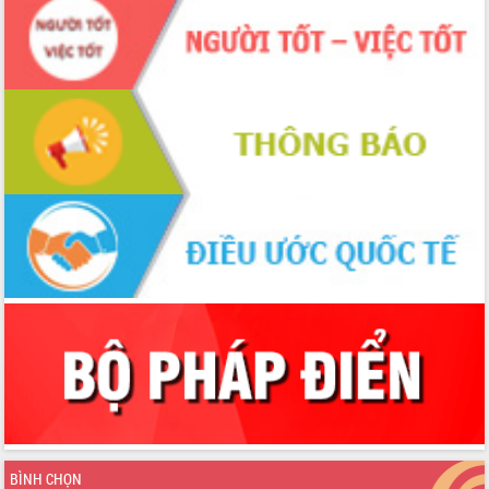
quốc phòng, quân sự địa phương năm
2026
Đắk Lắk tập trung toàn lực khắc phục
tồn tại IUU, sẵn sàng làm việc với
Đoàn thanh tra EC
Chủ tịch UBND tỉnh Tạ Anh Tuấn thăm,
chúc mừng các bệnh viện nhân Ngày
Thầy thuốc Việt Nam
Rộn ràng lễ hội truyền thống Sông
nước Đà Nông lần thứ I năm 2026
Kỳ họp Chuyên đề lần thứ Năm, HĐND
tỉnh Đắk Lắk thông qua các nghị quyết
quan trọng
Thống nhất danh sách giới thiệu ứng
cử đại biểu Quốc hội khoá XVI và đại
biểu HĐND tỉnh Đắk Lắk, nhiệm kỳ
2026-2031
Phát động hai phong trào thi đua quan
trọng trong kỷ nguyên mới
Hội nghị lần thứ tư Ban Chỉ đạo công
BÌNH CHỌN