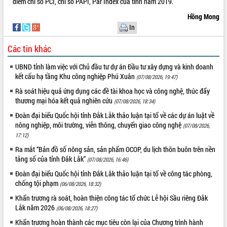
điểm chỉ số PCI, chỉ số PAPI, Par Index của tỉnh năm 2019.
Xây dựng nông thôn mới: Nâng cao đời
sống người dân từ những mô hình thiết
Hồng Mong
thực
In
Quyết liệt tháo gỡ vướng mắc, đẩy
nhanh tiến độ các dự án trọng điểm
Các tin khác
trong Khu kinh tế Nam Phú Yên
UBND tỉnh làm việc với Chủ đầu tư dự án Đầu tư xây dựng và kinh doanh
Hòn Yến phát triển du lịch gắn với bảo
kết cấu hạ tầng Khu công nghiệp Phú Xuân
(07/08/2026, 19:47)
tồn biển
Rà soát hiệu quả ứng dụng các đề tài khoa học và công nghệ, thúc đẩy
Lấy ý kiến điều chỉnh Quy hoạch tỉnh
thương mại hóa kết quả nghiên cứu
Đắk Lắk thời kỳ 2021-2030, tầm nhìn
(07/08/2026, 18:34)
đến năm 2050
Đoàn đại biểu Quốc hội tỉnh Đắk Lắk thảo luận tại tổ về các dự án luật về
Phát động chiến dịch 30 ngày đêm
nông nghiệp, môi trường, viễn thông, chuyển giao công nghệ
(07/08/2026,
giải phóng mặt bằng Tuyến đường bộ
17:12)
ven biển
Ra mắt “Bản đồ số nông sản, sản phẩm OCOP, du lịch thôn buôn trên nền
Đắk Lắk nỗ lực thúc đẩy tăng trưởng
tảng số của tỉnh Đắk Lắk”
(07/08/2026, 16:46)
kinh tế từ 10% trở lên trong Quý
Đoàn đại biểu Quốc hội tỉnh Đắk Lắk thảo luận tại tổ về công tác phòng,
II/2026
chống tội phạm
(06/08/2026, 18:32)
Đắk Lắk ký kết thỏa thuận hợp tác về
Khẩn trương rà soát, hoàn thiện công tác tổ chức Lễ hội Sầu riêng Đắk
chuyển đổi số giai đoạn 2026 – 2030
Lắk năm 2026
(06/08/2026, 18:27)
với Tập đoàn Bưu chính Viễn thông
Việt Nam
Khẩn trương hoàn thành các mục tiêu còn lại của Chương trình hành