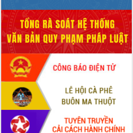
Xây dựng nền hành chính số đồng
hành cùng nông dân dân, doanh nghiệp
Giai đoạn 2026-2030, Đắk Lắk phấn
đấu có 77% xã đạt chuẩn nông thôn
mới
Chuyển đổi số 'mở đường' cho nông
nghiệp Đắk Lắk tăng trưởng bứt phá
Triển khai đồng bộ đo đạc, lập hồ sơ
địa chính, hoàn thiện cơ sở dữ liệu đất
đai
Ứng dụng sinh trắc học - Bước tiến
trong hành trình chuyển đổi số tại Đắk
Lắk
Đắk Lắk nâng cao hiệu quả công tác
Đảng từ Sổ tay đảng viên điện tử
Đắk Lắk đẩy mạnh nuôi biển công
nghệ, hướng tới phát triển thủy sản
bền vững
Tập huấn nâng cao năng lực triển khai
chuyển đổi số cho cán bộ, công chức