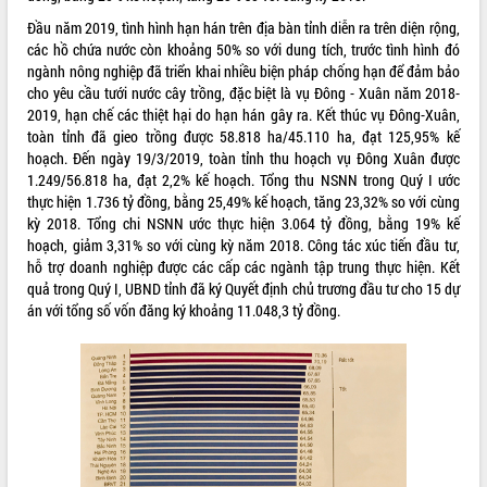
Đầu năm 2019, tình hình hạn hán trên địa bàn tỉnh diễn ra trên diện rộng,
VIDEO
các hồ chứa nước còn khoảng 50% so với dung tích, trước tình hình đó
ngành nông nghiệp đã triển khai nhiều biện pháp chống hạn để đảm bảo
cho yêu cầu tưới nước cây trồng, đặc biệt là vụ Đông - Xuân năm 2018-
2019, hạn chế các thiệt hại do hạn hán gây ra. Kết thúc vụ Đông-Xuân,
toàn tỉnh đã gieo trồng được 58.818 ha/45.110 ha, đạt 125,95% kế
hoạch. Đến ngày 19/3/2019, toàn tỉnh thu hoạch vụ Đông Xuân được
1.249/56.818 ha, đạt 2,2% kế hoạch. Tổng thu NSNN trong Quý I ước
thực hiện 1.736 tỷ đồng, bằng 25,49% kế hoạch, tăng 23,32% so với cùng
kỳ 2018. Tổng chi NSNN ước thực hiện 3.064 tỷ đồng, bằng 19% kế
hoạch, giảm 3,31% so với cùng kỳ năm 2018. Công tác xúc tiến đầu tư,
Khám bệnh, cấp phát thuốc miễn phí
hỗ trợ doanh nghiệp được các cấp các ngành tập trung thực hiện. Kết
và tặng quà người dân xã Cư Pui
quả trong Quý I, UBND tỉnh đã ký Quyết định chủ trương đầu tư cho 15 dự
Hội nghị UBND tỉnh Đắk Lắk thường kỳ
án với tổng số vốn đăng ký khoảng 11.048,3 tỷ đồng.
tháng 7/2026
Lễ truy tặng danh hiệu “Bà Mẹ Việt
Nam Anh hùng” và trao Huân chương
Lao động
ALBUM ẢNH
UBND tỉnh Đắk Lắk triển khai nhiệm
vụ 6 tháng cuối năm 2026
Kỳ họp thứ Hai, Hội đồng nhân dân
tỉnh khóa XI quyết nghị nhiều nội dung