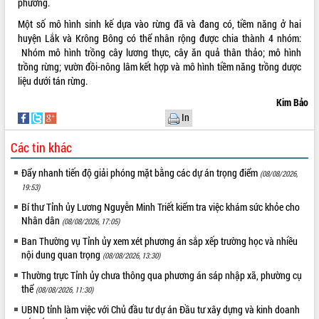
Quy hoạch và Xúc tiến đầu tư tỉnh Đắk
phương.
Lắk
Một số mô hình sinh kế dựa vào rừng đã và đang có, tiềm năng ở hai
Khơi thông điểm nghẽn, đẩy nhanh
huyện Lắk và Krông Bông có thể nhân rộng được chia thành 4 nhóm:
giải ngân vốn khắc phục thiên tai
Nhóm mô hình trồng cây lương thực, cây ăn quả thân thảo; mô hình
HĐND tỉnh thông qua điều chỉnh Quy
trồng rừng; vườn đồi-nông lâm kết hợp và mô hình tiềm năng trồng dược
hoạch tỉnh thời kỳ 2021-2030
liệu dưới tán rừng.
Hội thảo góp ý hồ sơ điều chỉnh quy
Kim Bảo
hoạch tỉnh Đắk Lắk thời kỳ 2021-2030,
In
tầm nhìn đến năm 2050
Nâng cao hiệu quả hoạt động của các
Các tin khác
doanh nghiệp nhà nước
Đẩy nhanh tiến độ giải phóng mặt bằng các dự án trọng điểm
(08/08/2026,
Hội nghị triển khai kết nối mạng
19:53)
truyền số liệu chuyên dùng phục vụ cơ
quan Đảng, Nhà nước
Bí thư Tỉnh ủy Lương Nguyễn Minh Triết kiểm tra việc khám sức khỏe cho
Nhân dân
Lễ phát động chuỗi hoạt động chung
(08/08/2026, 17:05)
tay làm sạch môi trường
Ban Thường vụ Tỉnh ủy xem xét phương án sắp xếp trường học và nhiều
Xã Ea Kar bước chuyển mình trong
nội dung quan trọng
(08/08/2026, 13:30)
công tác cải cách hành chính mô hình
Thường trực Tỉnh ủy chưa thông qua phương án sáp nhập xã, phường cụ
mới
thể
(08/08/2026, 11:30)
UBND tỉnh họp báo định kỳ tháng 4
UBND tỉnh làm việc với Chủ đầu tư dự án Đầu tư xây dựng và kinh doanh
năm 2026