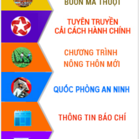
Thứ trưởng Bộ Y tế làm việc với tỉnh
Đắk Lắk về phát triển nhân lực y tế
cho trạm y tế cấp xã
Du lịch Đắk Lắk nâng tầm trải nghiệm
du khách thông qua Hệ thống cơ sở dữ
liệu và Bản đồ số
Tập huấn ứng dụng trí tuệ nhân tạo (AI)
trong thương mại điện tử năm 2026
Đoàn đại biểu Quốc hội tỉnh Đắk Lắk
trao đổi thông tin trước Kỳ họp thứ
nhất, Quốc hội khóa XVI
Quyết liệt cải cách hành chính, khơi
thông nguồn lực phát triển
Nâng cao hiệu lực, hiệu quả HĐND
tỉnh thông qua hiện đại hóa hành chính
Xã Ea Phê gắn cải cách hành chính với
chuyển đổi số
Phó Chủ tịch Thường trực UBND tỉnh
Hồ Thị Nguyên Thảo làm việc tại Trung
tâm Phục vụ hành chính công xã Ea
Phê