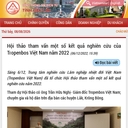
|
Vietnamese
English
TRANG CHỦ
CHÍNH QUYỀN
CÔNG DÂN
DOANH NGHIỆP
DU KHÁCH
Thứ bảy, 08/08/2026
CHÀO MỪNG ĐẾN VỚI C
GIỚI THIỆU
Hội thảo tham vấn một số kết quả nghiên cứu của
Tropenbos Việt Nam năm 2022
(06/12/2022, 15:39)
LÃNH ĐẠO UBND TỈNH
Đọc bài viết
TIN TỨC SỰ KIỆN
Sáng 6/12, Trung tâm nghiên cứu Lâm nghiệp nhiệt đới Việt Nam
SỞ, BAN, NGÀNH
(Tropenbos Việt Nam) đã tổ chức Hội thảo tham vấn một số kết quả
nghiên cứu năm 2022.
UBND CÁC XÃ, PHƯỜNG
Tham dự Hội thảo có ông Trần Hữu Nghị- Giám đốc Tropenbos Việt Nam;
chuyên gia và hộ dân trên địa bàn các huyện Lắk, Krông Bông.
THÔNG TIN CHỈ ĐẠO ĐIỀU HÀNH
HỆ THỐNG VĂN BẢN
VĂN BẢN HĐND TỈNH