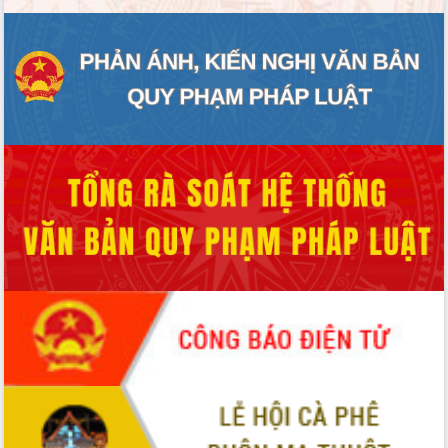
Xây dựng nông thôn mới: Nâng cao đời
sống người dân từ những mô hình thiết
thực
Quyết liệt tháo gỡ vướng mắc, đẩy
nhanh tiến độ các dự án trọng điểm
trong Khu kinh tế Nam Phú Yên
Hòn Yến phát triển du lịch gắn với bảo
tồn biển
Lấy ý kiến điều chỉnh Quy hoạch tỉnh
Đắk Lắk thời kỳ 2021-2030, tầm nhìn
đến năm 2050
Phát động chiến dịch 30 ngày đêm
giải phóng mặt bằng Tuyến đường bộ
ven biển
Đắk Lắk nỗ lực thúc đẩy tăng trưởng
kinh tế từ 10% trở lên trong Quý
II/2026
Đắk Lắk ký kết thỏa thuận hợp tác về
chuyển đổi số giai đoạn 2026 – 2030
với Tập đoàn Bưu chính Viễn thông
Việt Nam