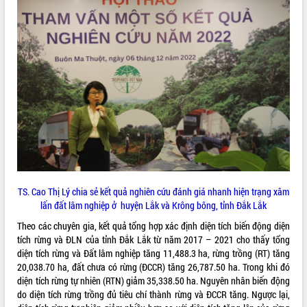
quan trọng
Bí thư Tỉnh ủy Lương Nguyễn Minh
Triết thăm, tặng quà người có công với
cách mạng
Rà soát, hoàn thiện hệ thống thiết chế
văn hóa, thể thao đáp ứng yêu cầu
LIÊN KẾT WEB
phát triển mới
Thường trực HĐND tỉnh Đắk Lắk gặp
mặt Đoàn chuyên gia y tế TP. Hồ Chí
Minh
THỐNG KÊ TRUY CẬP
Lễ truy điệu và an táng hài cốt liệt sĩ
tại Nghĩa trang Liệt sĩ xã Sơn Hòa
Hôm nay:
3015
TS. Cao Thị Lý chia sẻ kết quả nghiên cứu đánh giá nhanh hiện trạng xâm
Bàn giải pháp tháo gỡ khó khăn trong
Tất cả:
66088683
lấn đất lâm nghiệp ở huyện Lắk và Krông bông, tỉnh Đắk Lắk
xuất khẩu sầu riêng và triển khai quy
định EUDR
Theo các chuyên gia, kết quả tổng hợp xác định diện tích biến động diện
Thứ trưởng Bộ Nông nghiệp và Môi
tích rừng và ĐLN của tỉnh Đắk Lắk từ năm 2017 – 2021 cho thấy tổng
trường Nguyễn Hoàng Hiệp khảo sát
diện tích rừng và Đất lâm nghiệp tăng 11,488.3 ha, rừng trồng (RT) tăng
vùng trồng và doanh nghiệp đóng gói
20,038.70 ha, đất chưa có rừng (ĐCCR) tăng 26,787.50 ha. Trong khi đó
sầu riêng tại Đắk Lắk
diện tích rừng tự nhiên (RTN) giảm 35,338.50 ha. Nguyên nhân biến động
do diện tích rừng trồng đủ tiêu chí thành rừng và ĐCCR tăng. Ngược lại,
Trình diễn nghệ thuật chế biến các