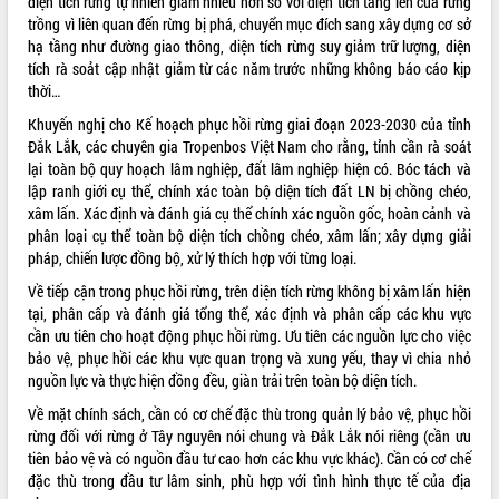
diện tích rừng tự nhiên giảm nhiều hơn so với diện tích tăng lên của rừng
món ăn từ sầu riêng
trồng vì liên quan đến rừng bị phá, chuyển mục đích sang xây dựng cơ sở
Đắk Lắk công bố Quy hoạch và xúc
hạ tầng như đường giao thông, diện tích rừng suy giảm trữ lượng, diện
tiến đầu tư tỉnh
tích rà soảt cập nhật giảm từ các năm trước những không báo cáo kịp
Ngành cá ngừ Đắk Lắk chủ động thích
thời…
ứng để giữ vững thị trường xuất khẩu
Khuyến nghị cho Kế hoạch phục hồi rừng giai đoạn 2023-2030 của tỉnh
Diễn đàn Kinh tế tư nhân Việt Nam đột
Đắk Lắk, các chuyên gia Tropenbos Việt Nam cho rằng, tỉnh cần rà soát
phá cơ chế - Hợp tác công tư
lại toàn bộ quy hoạch lâm nghiệp, đất lâm nghiệp hiện có. Bóc tách và
Đề án 06 tạo bước ngoặt đột phá trong
lập ranh giới cụ thể, chính xác toàn bộ diện tích đất LN bị chồng chéo,
cải cách hành chính tỉnh Đắk Lắk
xâm lấn. Xác định và đánh giá cụ thể chính xác nguồn gốc, hoàn cảnh và
Kết nối tour, đẩy mạnh chuyển đổi số
phân loại cụ thể toàn bộ diện tích chồng chéo, xâm lấn; xây dựng giải
để phát triển du lịch Đắk Lắk
pháp, chiến lược đồng bộ, xử lý thích hợp với từng loại.
Khởi động Dự án Đầu tư xây dựng hạ
Về tiếp cận trong phục hồi rừng, trên diện tích rừng không bị xâm lấn hiện
tầng kỹ thuật Cụm công nghiệp Tân
tại, phân cấp và đánh giá tổng thể, xác định và phân cấp các khu vực
Tiến
cần ưu tiên cho hoạt động phục hồi rừng. Ưu tiên các nguồn lực cho việc
Gặp mặt các cơ quan báo chí nhân Kỷ
bảo vệ, phục hồi các khu vực quan trọng và xung yếu, thay vì chia nhỏ
niệm 101 năm Ngày Báo chí Cách
nguồn lực và thực hiện đồng đều, giàn trải trên toàn bộ diện tích.
mạng Việt Nam
Về mặt chính sách, cần có cơ chế đặc thù trong quản lý bảo vệ, phục hồi
Đắk Lắk sơ kết 4 năm triển khai thực
rừng đối với rừng ở Tây nguyên nói chung và Đắk Lắk nói riêng (cần ưu
hiện Đề án 06 của Chính phủ
tiên bảo vệ và có nguồn đầu tư cao hơn các khu vực khác). Cần có cơ chế
Họp báo thông tin về Hội nghị Công bố
đặc thù trong đầu tư lâm sinh, phù hợp với tình hình thực tế của địa