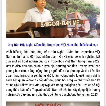
VIDEO
Ông Trần Hữu Nghị- Giám đốc Tropenbos Việt Nam phát biểu khai mạc
Phát biểu tại hội thảo, ông Trần Hữu Nghị - Giám đốc Tropenbos Việt
Khám bệnh, cấp phát thuốc miễn phí
Nam nhấn mạnh, Hội thảo nhằm tham vấn và chia sẻ kinh nghiệm, kết
và tặng quà người dân xã Cư Pui
quả một số hoạt nghiên cứu của Tropenbos Việt Nam trong năm 2022.
Hội nghị UBND tỉnh Đắk Lắk thường kỳ
Đây là diễn đàn cho chính quyền địa phương các tỉnh Tây Nguyên, các
tháng 7/2026
phòng ban chức năng, cộng đồng người dân địa phương và các bên liên
Lễ truy tặng danh hiệu “Bà Mẹ Việt
quan thảo luận, chia sẻ những khó khăn, vướng mắc, khuyến nghị chính
Nam Anh hùng” và trao Huân chương
sách liên quan về tranh chấp đất đai, phục hồi rừng và phát triển sinh kế
Lao động
ở tỉnh Đắk Lắk và khu vực Tây Nguyên trong thời gian đến. Trên cơ sở nội
ALBUM ẢNH
dung thảo luận này, Tropenbos Việt Nam sẽ tiếp tục xây dựng định hướng
UBND tỉnh Đắk Lắk triển khai nhiệm
nghiên cứu đáp ứng nhu cầu thực tiễn từng địa phương trong năm 2023.
vụ 6 tháng cuối năm 2026
Kỳ họp thứ Hai, Hội đồng nhân dân
tỉnh khóa XI quyết nghị nhiều nội dung