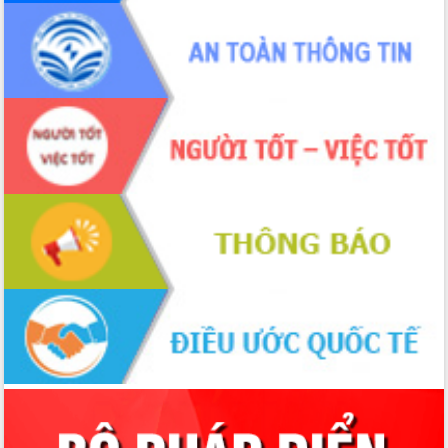
cấp xã
Đắk Lắk phát động hưởng ứng Ngày
Quyền của người tiêu dùng Việt Nam
2026
Đẩy mạnh cải cách hành chính, quyết
tâm đạt được mục tiêu tăng trưởng
hai con số trong năm 2026
Tổ chức trang trọng Lễ hội Đền thờ
Lương Văn Chánh năm 2026
Phó Bí thư Tỉnh ủy Đắk Lắk Đỗ Hữu
Huy giữ chức Bí thư Đảng ủy Ủy Ban
Nhân dân tỉnh
Bệnh án điện tử thúc đẩy chuyển đổi
số y tế tại Đắk Lắk
Chuyển đổi số thư viện: Mở rộng
không gian tri thức trong thời đại số
Đánh giá, rút kinh nghiệm công tác tổ
chức diễn tập trước ngày bầu cử
Chương trình “Gặp gỡ hữu nghị –
Friendship Meeting New Year 2026”