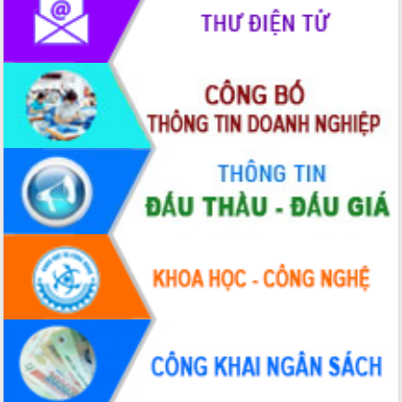
Xây dựng nền hành chính số đồng
hành cùng nông dân dân, doanh nghiệp
Giai đoạn 2026-2030, Đắk Lắk phấn
đấu có 77% xã đạt chuẩn nông thôn
mới
Chuyển đổi số 'mở đường' cho nông
nghiệp Đắk Lắk tăng trưởng bứt phá
Triển khai đồng bộ đo đạc, lập hồ sơ
địa chính, hoàn thiện cơ sở dữ liệu đất
đai
Ứng dụng sinh trắc học - Bước tiến
trong hành trình chuyển đổi số tại Đắk
Lắk
Đắk Lắk nâng cao hiệu quả công tác
Đảng từ Sổ tay đảng viên điện tử
Đắk Lắk đẩy mạnh nuôi biển công
nghệ, hướng tới phát triển thủy sản
bền vững
Tập huấn nâng cao năng lực triển khai
chuyển đổi số cho cán bộ, công chức