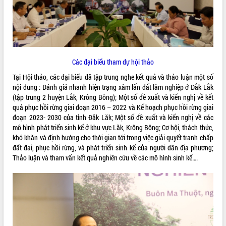
ĐIỂM TIN VĂN BẢN
QUY HOẠCH - KẾ HOẠCH
Các đại biểu tham dự hội thảo
Tại Hội thảo, các đại biểu đã tập trung nghe kết quả và thảo luận một số
nội dung : Đánh giá nhanh hiện trạng xâm lấn đất lâm nghiệp ở Đắk Lắk
(tập trung 2 huyện Lắk, Krông Bông); Một số đề xuất và kiến nghị về kết
quả phục hồi rừng giai đoạn 2016 – 2022 và Kế hoạch phục hồi rừng giai
đoạn 2023- 2030 của tỉnh Đăk Lăk; Một số đề xuất và kiến nghị về các
mô hình phát triển sinh kế ở khu vực Lăk, Krông Bông; Cơ hội, thách thức,
khó khăn và định hướng cho thời gian tới trong việc giải quyết tranh chấp
đất đai, phục hồi rừng, và phát triển sinh kế của người dân địa phương;
Thảo luận và tham vấn kết quả nghiên cứu về các mô hình sinh kế….