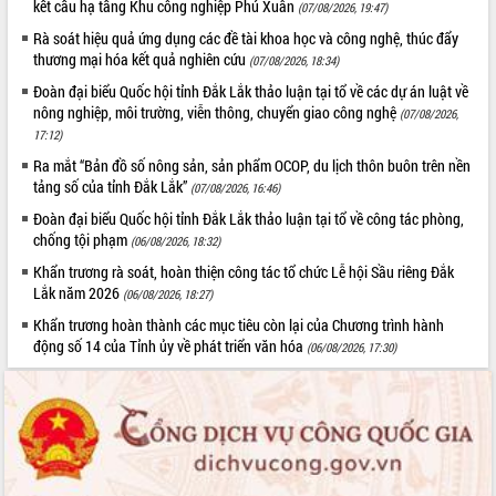
kết cấu hạ tầng Khu công nghiệp Phú Xuân
(07/08/2026, 19:47)
Hội thảo khoa học “Giải pháp thúc đẩy
Rà soát hiệu quả ứng dụng các đề tài khoa học và công nghệ, thúc đẩy
phát triển nền kinh tế xanh tại tỉnh
thương mại hóa kết quả nghiên cứu
(07/08/2026, 18:34)
Đắk Lắk”
Đoàn đại biểu Quốc hội tỉnh Đắk Lắk thảo luận tại tổ về các dự án luật về
Tăng cường giám sát, đôn đốc thực
nông nghiệp, môi trường, viễn thông, chuyển giao công nghệ
hiện nhiệm vụ quản lý tài sản công
(07/08/2026,
17:12)
hàng tuần
Tháo gỡ những vướng mắc, đẩy mạnh
Ra mắt “Bản đồ số nông sản, sản phẩm OCOP, du lịch thôn buôn trên nền
tảng số của tỉnh Đắk Lắk”
công tác cải cách thủ tục hành chính
(07/08/2026, 16:46)
tại Trung tâm Phục vụ hành chính
Đoàn đại biểu Quốc hội tỉnh Đắk Lắk thảo luận tại tổ về công tác phòng,
công tỉnh
chống tội phạm
(06/08/2026, 18:32)
Đắk Lắk: Tôn vinh 46 giải pháp tại Hội
Khẩn trương rà soát, hoàn thiện công tác tổ chức Lễ hội Sầu riêng Đắk
thi Sáng tạo Kỹ thuật 2024 - 2025
Lắk năm 2026
(06/08/2026, 18:27)
Đắk Lắk rà soát, điều chỉnh Đề án 190
Khẩn trương hoàn thành các mục tiêu còn lại của Chương trình hành
về phát triển nuôi trồng thủy sản
động số 14 của Tỉnh ủy về phát triển văn hóa
(06/08/2026, 17:30)
Phó Chủ tịch UBND tỉnh Đắk Lắk
Trương Công Thái kiểm tra thực địa
Dự án cao tốc Khánh Hòa - Buôn Ma
Thuột
Định vị cà phê Việt Nam như một “di
sản sống” trong dòng chảy toàn cầu