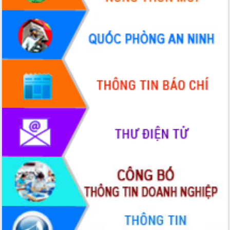
Hồ Thị Nguyên Thảo làm việc tại Trung
tâm Phục vụ hành chính công xã Ea
Phê
Xây dựng nền hành chính số đồng
hành cùng nông dân dân, doanh nghiệp
Giai đoạn 2026-2030, Đắk Lắk phấn
đấu có 77% xã đạt chuẩn nông thôn
mới
Chuyển đổi số 'mở đường' cho nông
nghiệp Đắk Lắk tăng trưởng bứt phá
Triển khai đồng bộ đo đạc, lập hồ sơ
địa chính, hoàn thiện cơ sở dữ liệu đất
đai
Ứng dụng sinh trắc học - Bước tiến
trong hành trình chuyển đổi số tại Đắk
Lắk
Đắk Lắk nâng cao hiệu quả công tác
Đảng từ Sổ tay đảng viên điện tử
Đắk Lắk đẩy mạnh nuôi biển công
nghệ, hướng tới phát triển thủy sản
bền vững