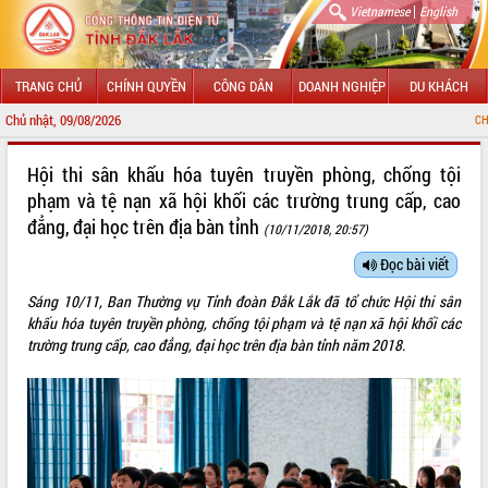
|
Vietnamese
English
TRANG CHỦ
CHÍNH QUYỀN
CÔNG DÂN
DOANH NGHIỆP
DU KHÁCH
Chủ nhật, 09/08/2026
CHÀO MỪNG ĐẾN VỚ
GIỚI THIỆU
Hội thi sân khấu hóa tuyên truyền phòng, chống tội
phạm và tệ nạn xã hội khối các trường trung cấp, cao
LÃNH ĐẠO UBND TỈNH
đẳng, đại học trên địa bàn tỉnh
(10/11/2018, 20:57)
TIN TỨC SỰ KIỆN
Đọc bài viết
SỞ, BAN, NGÀNH
Sáng 10/11, Ban Thường vụ Tỉnh đoàn Đắk Lắk đã tổ chức Hội thi sân
khấu hóa tuyên truyền phòng, chống tội phạm và tệ nạn xã hội khối các
UBND CÁC XÃ, PHƯỜNG
trường trung cấp, cao đẳng, đại học trên địa bàn tỉnh năm 2018.
THÔNG TIN CHỈ ĐẠO ĐIỀU HÀNH
HỆ THỐNG VĂN BẢN
VĂN BẢN HĐND TỈNH