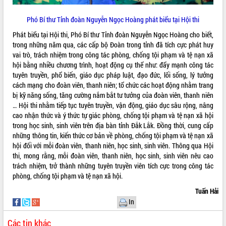
hiện Đề án 06 của Chính phủ
Họp báo thông tin về Hội nghị Công bố
Phó Bí thư Tỉnh đoàn Nguyễn Ngọc Hoàng phát biểu tại Hội thi
Quy hoạch và Xúc tiến đầu tư tỉnh Đắk
Lắk
Phát biểu tại Hội thi, Phó Bí thư Tỉnh đoàn Nguyễn Ngọc Hoàng cho biết,
trong những năm qua, các cấp bộ Đoàn trong tỉnh đã tích cực phát huy
Khơi thông điểm nghẽn, đẩy nhanh
vai trò, trách nhiệm trong công tác phòng, chống tội phạm và tệ nạn xã
giải ngân vốn khắc phục thiên tai
hội bằng nhiều chương trình, hoạt động cụ thể như: đẩy mạnh công tác
HĐND tỉnh thông qua điều chỉnh Quy
tuyên truyền, phổ biến, giáo dục pháp luật, đạo đức, lối sống, lý tưởng
hoạch tỉnh thời kỳ 2021-2030
cách mạng cho đoàn viên, thanh niên; tổ chức các hoạt động nhằm trang
Hội thảo góp ý hồ sơ điều chỉnh quy
bị kỹ năng sống, tăng cường nắm bắt tư tưởng của đoàn viên, thanh niên
hoạch tỉnh Đắk Lắk thời kỳ 2021-2030,
… Hội thi nhằm tiếp tục tuyên truyền, vận động, giáo dục sâu rộng, nâng
tầm nhìn đến năm 2050
cao nhận thức và ý thức tự giác phòng, chống tội phạm và tệ nạn xã hội
Nâng cao hiệu quả hoạt động của các
trong học sinh, sinh viên trên địa bàn tỉnh Đắk Lắk. Đồng thời, cung cấp
doanh nghiệp nhà nước
những thông tin, kiến thức cơ bản về phòng, chống tội phạm và tệ nạn xã
hội đối với mỗi đoàn viên, thanh niên, học sinh, sinh viên. Thông qua Hội
Hội nghị triển khai kết nối mạng
thi, mong rằng, mỗi đoàn viên, thanh niên, học sinh, sinh viên nêu cao
truyền số liệu chuyên dùng phục vụ cơ
trách nhiệm, trở thành những tuyên truyền viên tích cực trong công tác
quan Đảng, Nhà nước
phòng, chống tội phạm và tệ nạn xã hội.
Lễ phát động chuỗi hoạt động chung
tay làm sạch môi trường
Tuấn Hải
In
Xã Ea Kar bước chuyển mình trong
công tác cải cách hành chính mô hình
Các tin khác
mới