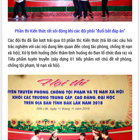
VIDEO
Phần thi Kiến thức rất sôi động khi các đội phải “đuổi bắt đáp án”
Các đội thi đã lần lượt trải qua 03 phần thi: Kiến thức (trả lời các câu hỏi
trắc nghiệm với các nội dung liên quan đến công tác phòng, chống tệ nạn
xã hội); Xử lý tình huống (bốc thăm tình huống do Ban tổ chức đưa ra) và
Tiểu phẩm tuyên truyền (xây dựng 01 tiểu phẩm với chủ đề về phòng,
chống tội phạm, tệ nạn xã hội).
Trailer Lễ hội Sầu riêng Đắk Lắk năm
2026
Khám bệnh, cấp phát thuốc miễn phí
và tặng quà người dân xã Cư Pui
Hội nghị UBND tỉnh Đắk Lắk thường kỳ
tháng 7/2026
Lễ truy tặng danh hiệu “Bà Mẹ Việt
ALBUM ẢNH
Nam Anh hùng” và trao Huân chương
Lao động
UBND tỉnh Đắk Lắk triển khai nhiệm
vụ 6 tháng cuối năm 2026