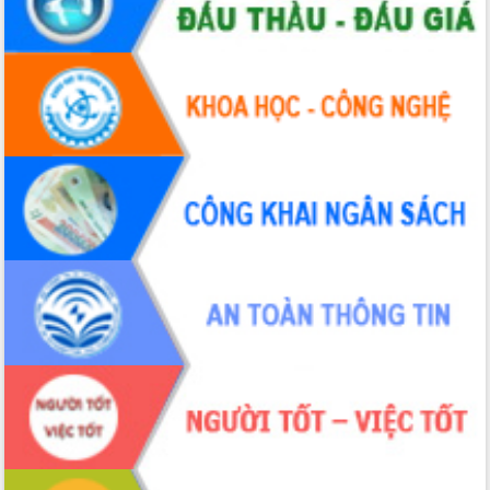
Tập huấn nâng cao năng lực triển khai
chuyển đổi số cho cán bộ, công chức
cấp xã
Đắk Lắk phát động hưởng ứng Ngày
Quyền của người tiêu dùng Việt Nam
2026
Đẩy mạnh cải cách hành chính, quyết
tâm đạt được mục tiêu tăng trưởng
hai con số trong năm 2026
Tổ chức trang trọng Lễ hội Đền thờ
Lương Văn Chánh năm 2026
Phó Bí thư Tỉnh ủy Đắk Lắk Đỗ Hữu
Huy giữ chức Bí thư Đảng ủy Ủy Ban
Nhân dân tỉnh
Bệnh án điện tử thúc đẩy chuyển đổi
số y tế tại Đắk Lắk
Chuyển đổi số thư viện: Mở rộng
không gian tri thức trong thời đại số
Đánh giá, rút kinh nghiệm công tác tổ
chức diễn tập trước ngày bầu cử