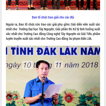
sầu riêng tại Đắk Lắk
Trình diễn nghệ thuật chế biến các
món ăn từ sầu riêng
Ban tổ chức trao giải cho các đội
Đắk Lắk công bố Quy hoạch và xúc
tiến đầu tư tỉnh
Ngoài ra, Ban tổ chức còn trao các giải phụ gồm: Giải diễn viên xuất sắc
Ngành cá ngừ Đắk Lắk chủ động thích
nhất cho Trường Đại học Tây Nguyên; Giải phần thi Xử lý tình huống xuất
ứng để giữ vững thị trường xuất khẩu
sắc nhất cho Trường Cao đẳng Công nghệ Tây Nguyên và Giải Tiểu phẩm
tuyên truyền xuất sắc nhất cho Trường Cao đẳng Sư phạm Đắk Lắk.
Diễn đàn Kinh tế tư nhân Việt Nam đột
phá cơ chế - Hợp tác công tư
Đề án 06 tạo bước ngoặt đột phá trong
cải cách hành chính tỉnh Đắk Lắk
Kết nối tour, đẩy mạnh chuyển đổi số
để phát triển du lịch Đắk Lắk
Khởi động Dự án Đầu tư xây dựng hạ
tầng kỹ thuật Cụm công nghiệp Tân
Tiến
Gặp mặt các cơ quan báo chí nhân Kỷ
niệm 101 năm Ngày Báo chí Cách
mạng Việt Nam
Đắk Lắk sơ kết 4 năm triển khai thực