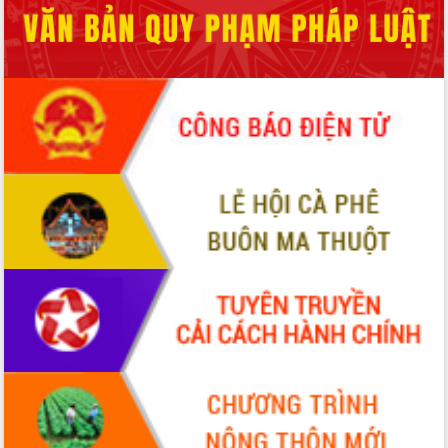
với Tập đoàn Bưu chính Viễn thông
Việt Nam
Thứ trưởng Bộ Y tế làm việc với tỉnh
Đắk Lắk về phát triển nhân lực y tế
cho trạm y tế cấp xã
Du lịch Đắk Lắk nâng tầm trải nghiệm
du khách thông qua Hệ thống cơ sở dữ
liệu và Bản đồ số
Tập huấn ứng dụng trí tuệ nhân tạo (AI)
trong thương mại điện tử năm 2026
Đoàn đại biểu Quốc hội tỉnh Đắk Lắk
trao đổi thông tin trước Kỳ họp thứ
nhất, Quốc hội khóa XVI
Quyết liệt cải cách hành chính, khơi
thông nguồn lực phát triển
Nâng cao hiệu lực, hiệu quả HĐND
tỉnh thông qua hiện đại hóa hành chính
Xã Ea Phê gắn cải cách hành chính với
chuyển đổi số
Phó Chủ tịch Thường trực UBND tỉnh