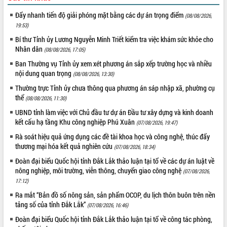
UBND tỉnh họp báo định kỳ tháng 4
Đẩy nhanh tiến độ giải phóng mặt bằng các dự án trọng điểm
(08/08/2026,
năm 2026
19:53)
Hội thảo khoa học “Giải pháp thúc đẩy
Bí thư Tỉnh ủy Lương Nguyễn Minh Triết kiểm tra việc khám sức khỏe cho
phát triển nền kinh tế xanh tại tỉnh
Nhân dân
(08/08/2026, 17:05)
Đắk Lắk”
Ban Thường vụ Tỉnh ủy xem xét phương án sắp xếp trường học và nhiều
Tăng cường giám sát, đôn đốc thực
nội dung quan trọng
(08/08/2026, 13:30)
hiện nhiệm vụ quản lý tài sản công
hàng tuần
Thường trực Tỉnh ủy chưa thông qua phương án sáp nhập xã, phường cụ
thể
Tháo gỡ những vướng mắc, đẩy mạnh
(08/08/2026, 11:30)
công tác cải cách thủ tục hành chính
UBND tỉnh làm việc với Chủ đầu tư dự án Đầu tư xây dựng và kinh doanh
tại Trung tâm Phục vụ hành chính
kết cấu hạ tầng Khu công nghiệp Phú Xuân
(07/08/2026, 19:47)
công tỉnh
Rà soát hiệu quả ứng dụng các đề tài khoa học và công nghệ, thúc đẩy
Đắk Lắk: Tôn vinh 46 giải pháp tại Hội
thương mại hóa kết quả nghiên cứu
(07/08/2026, 18:34)
thi Sáng tạo Kỹ thuật 2024 - 2025
Đoàn đại biểu Quốc hội tỉnh Đắk Lắk thảo luận tại tổ về các dự án luật về
Đắk Lắk rà soát, điều chỉnh Đề án 190
nông nghiệp, môi trường, viễn thông, chuyển giao công nghệ
(07/08/2026,
về phát triển nuôi trồng thủy sản
17:12)
Phó Chủ tịch UBND tỉnh Đắk Lắk
Ra mắt “Bản đồ số nông sản, sản phẩm OCOP, du lịch thôn buôn trên nền
Trương Công Thái kiểm tra thực địa
tảng số của tỉnh Đắk Lắk”
(07/08/2026, 16:46)
Dự án cao tốc Khánh Hòa - Buôn Ma
Thuột
Đoàn đại biểu Quốc hội tỉnh Đắk Lắk thảo luận tại tổ về công tác phòng,