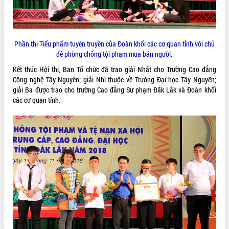
Kỳ họp thứ Hai, Hội đồng nhân dân
tỉnh khóa XI quyết nghị nhiều nội dung
quan trọng
Phần thi Tiểu phẩm tuyên truyền của Đoàn khối các cơ quan tỉnh với chủ
Bí thư Tỉnh ủy Lương Nguyễn Minh
đề phòng chống tội phạm mua bán người.
Triết thăm, tặng quà người có công với
cách mạng
LIÊN KẾT WEB
Kết thúc Hội thi, Ban Tổ chức đã trao giải Nhất cho Trường Cao đẳng
Rà soát, hoàn thiện hệ thống thiết chế
Công nghệ Tây Nguyên; giải Nhì thuộc về Trường Đại học Tây Nguyên;
văn hóa, thể thao đáp ứng yêu cầu
giải Ba được trao cho trường Cao đẳng Sư phạm Đắk Lắk và Đoàn khối
phát triển mới
các cơ quan tỉnh.
Thường trực HĐND tỉnh Đắk Lắk gặp
THỐNG KÊ TRUY CẬP
mặt Đoàn chuyên gia y tế TP. Hồ Chí
Minh
Hôm nay:
16894
Lễ truy điệu và an táng hài cốt liệt sĩ
Tất cả:
66102562
tại Nghĩa trang Liệt sĩ xã Sơn Hòa
Bàn giải pháp tháo gỡ khó khăn trong
xuất khẩu sầu riêng và triển khai quy
định EUDR
Thứ trưởng Bộ Nông nghiệp và Môi
trường Nguyễn Hoàng Hiệp khảo sát
vùng trồng và doanh nghiệp đóng gói