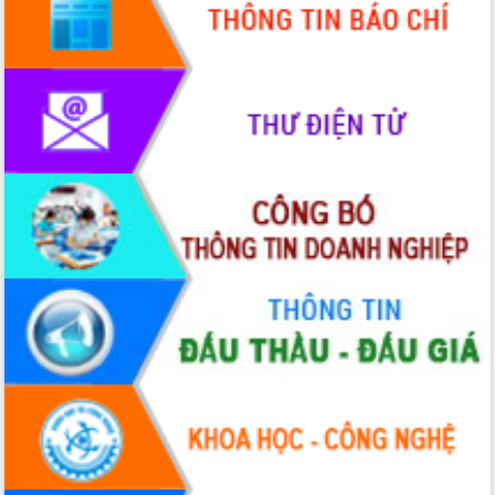
cấp xã
Đắk Lắk phát động hưởng ứng Ngày
Quyền của người tiêu dùng Việt Nam
2026
Đẩy mạnh cải cách hành chính, quyết
tâm đạt được mục tiêu tăng trưởng
hai con số trong năm 2026
Tổ chức trang trọng Lễ hội Đền thờ
Lương Văn Chánh năm 2026
Phó Bí thư Tỉnh ủy Đắk Lắk Đỗ Hữu
Huy giữ chức Bí thư Đảng ủy Ủy Ban
Nhân dân tỉnh
Bệnh án điện tử thúc đẩy chuyển đổi
số y tế tại Đắk Lắk
Chuyển đổi số thư viện: Mở rộng
không gian tri thức trong thời đại số
Đánh giá, rút kinh nghiệm công tác tổ
chức diễn tập trước ngày bầu cử
Chương trình “Gặp gỡ hữu nghị –
Friendship Meeting New Year 2026”