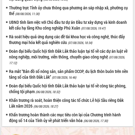
Xây dựng nông thôn mới: Nâng cao đời
Thường trực Tỉnh ủy chưa thông qua phương án sáp nhập xã, phường cụ
sống người dân từ những mô hình thiết
thể
thực
(08/08/2026, 11:30)
Quyết liệt tháo gỡ vướng mắc, đẩy
UBND tỉnh làm việc với Chủ đầu tư dự án Đầu tư xây dựng và kinh doanh
nhanh tiến độ các dự án trọng điểm
kết cấu hạ tầng Khu công nghiệp Phú Xuân
(07/08/2026, 19:47)
trong Khu kinh tế Nam Phú Yên
Rà soát hiệu quả ứng dụng các đề tài khoa học và công nghệ, thúc đẩy
Hòn Yến phát triển du lịch gắn với bảo
thương mại hóa kết quả nghiên cứu
(07/08/2026, 18:34)
tồn biển
Đoàn đại biểu Quốc hội tỉnh Đắk Lắk thảo luận tại tổ về các dự án luật về
Lấy ý kiến điều chỉnh Quy hoạch tỉnh
nông nghiệp, môi trường, viễn thông, chuyển giao công nghệ
(07/08/2026,
Đắk Lắk thời kỳ 2021-2030, tầm nhìn
17:12)
đến năm 2050
Ra mắt “Bản đồ số nông sản, sản phẩm OCOP, du lịch thôn buôn trên nền
Phát động chiến dịch 30 ngày đêm
tảng số của tỉnh Đắk Lắk”
(07/08/2026, 16:46)
giải phóng mặt bằng Tuyến đường bộ
Đoàn đại biểu Quốc hội tỉnh Đắk Lắk thảo luận tại tổ về công tác phòng,
ven biển
chống tội phạm
(06/08/2026, 18:32)
Đắk Lắk nỗ lực thúc đẩy tăng trưởng
kinh tế từ 10% trở lên trong Quý
Khẩn trương rà soát, hoàn thiện công tác tổ chức Lễ hội Sầu riêng Đắk
II/2026
Lắk năm 2026
(06/08/2026, 18:27)
Đắk Lắk ký kết thỏa thuận hợp tác về
Khẩn trương hoàn thành các mục tiêu còn lại của Chương trình hành
chuyển đổi số giai đoạn 2026 – 2030
động số 14 của Tỉnh ủy về phát triển văn hóa
(06/08/2026, 17:30)
với Tập đoàn Bưu chính Viễn thông
Việt Nam