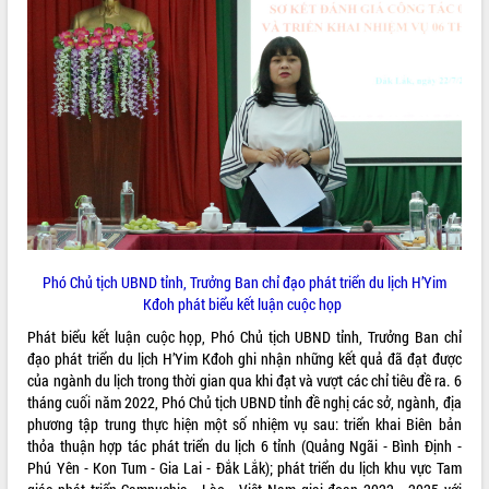
Quy hoạch và Xúc tiến đầu tư tỉnh Đắk
Lắk
Khơi thông điểm nghẽn, đẩy nhanh
giải ngân vốn khắc phục thiên tai
HĐND tỉnh thông qua điều chỉnh Quy
hoạch tỉnh thời kỳ 2021-2030
Hội thảo góp ý hồ sơ điều chỉnh quy
hoạch tỉnh Đắk Lắk thời kỳ 2021-2030,
tầm nhìn đến năm 2050
Nâng cao hiệu quả hoạt động của các
doanh nghiệp nhà nước
Hội nghị triển khai kết nối mạng
Phó Chủ tịch UBND tỉnh, Trưởng Ban chỉ đạo phát triển du lịch H’Yim
truyền số liệu chuyên dùng phục vụ cơ
Kđoh phát biểu kết luận cuộc họp
quan Đảng, Nhà nước
Phát biểu kết luận cuộc họp, Phó Chủ tịch UBND tỉnh, Trưởng Ban chỉ
Lễ phát động chuỗi hoạt động chung
đạo phát triển du lịch H’Yim Kđoh ghi nhận những kết quả đã đạt được
tay làm sạch môi trường
của ngành du lịch trong thời gian qua khi đạt và vượt các chỉ tiêu đề ra. 6
Xã Ea Kar bước chuyển mình trong
tháng cuối năm 2022, Phó Chủ tịch UBND tỉnh đề nghị các sở, ngành, địa
công tác cải cách hành chính mô hình
phương tập trung thực hiện một số nhiệm vụ sau: triển khai Biên bản
mới
thỏa thuận hợp tác phát triển du lịch 6 tỉnh (Quảng Ngãi - Bình Định -
UBND tỉnh họp báo định kỳ tháng 4
Phú Yên - Kon Tum - Gia Lai - Đắk Lắk); phát triển du lịch khu vực Tam
năm 2026