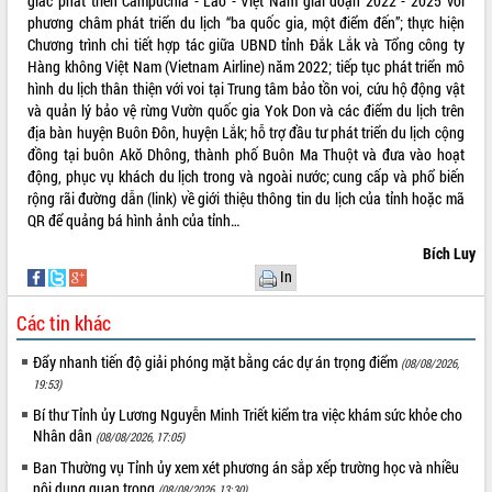
giác phát triển Campuchia - Lào - Việt Nam giai đoạn 2022 - 2025 với
Hội thảo khoa học “Giải pháp thúc đẩy
phương châm phát triển du lịch “ba quốc gia, một điểm đến”; thực hiện
phát triển nền kinh tế xanh tại tỉnh
Chương trình chi tiết hợp tác giữa UBND tỉnh Đắk Lắk và Tổng công ty
Đắk Lắk”
Hàng không Việt Nam (Vietnam Airline) năm 2022; tiếp tục phát triển mô
hình du lịch thân thiện với voi tại Trung tâm bảo tồn voi, cứu hộ động vật
Tăng cường giám sát, đôn đốc thực
và quản lý bảo vệ rừng Vườn quốc gia Yok Don và các điểm du lịch trên
hiện nhiệm vụ quản lý tài sản công
địa bàn huyện Buôn Đôn, huyện Lắk; hỗ trợ đầu tư phát triển du lịch cộng
hàng tuần
đồng tại buôn Akŏ Dhông, thành phố Buôn Ma Thuột và đưa vào hoạt
Tháo gỡ những vướng mắc, đẩy mạnh
động, phục vụ khách du lịch trong và ngoài nước; cung cấp và phổ biến
công tác cải cách thủ tục hành chính
rộng rãi đường dẫn (link) về giới thiệu thông tin du lịch của tỉnh hoặc mã
tại Trung tâm Phục vụ hành chính
QR để quảng bá hình ảnh của tỉnh…
công tỉnh
Bích Luy
Đắk Lắk: Tôn vinh 46 giải pháp tại Hội
In
thi Sáng tạo Kỹ thuật 2024 - 2025
Đắk Lắk rà soát, điều chỉnh Đề án 190
Các tin khác
về phát triển nuôi trồng thủy sản
Phó Chủ tịch UBND tỉnh Đắk Lắk
Đẩy nhanh tiến độ giải phóng mặt bằng các dự án trọng điểm
(08/08/2026,
Trương Công Thái kiểm tra thực địa
19:53)
Dự án cao tốc Khánh Hòa - Buôn Ma
Bí thư Tỉnh ủy Lương Nguyễn Minh Triết kiểm tra việc khám sức khỏe cho
Thuột
Nhân dân
(08/08/2026, 17:05)
Định vị cà phê Việt Nam như một “di
Ban Thường vụ Tỉnh ủy xem xét phương án sắp xếp trường học và nhiều
sản sống” trong dòng chảy toàn cầu
nội dung quan trọng
(08/08/2026, 13:30)