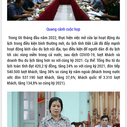
ĐIỂM TIN VĂN BẢN
QUY HOẠCH - KẾ HOẠCH
Quang cảnh cuộc họp
Trong 06 tháng đầu năm 2022, thực hiện việc mở cửa lại hoạt động du
lịch trong điều kiện bình thường mới, du lịch tỉnh Đắk Lắk đã đẩy mạnh
hoạt động kích cầu du lịch nội địa, tạo điều kiện để người dân đi du lịch
tới các vùng miền trong cả nước, sau dịch COVID-19, lượt khách và
doanh thu du lịch tăng hơn so với cùng kỳ 2021. Cụ thể: Tổng thu từ du
lịch toàn tỉnh đạt 420,2 tỷ đồng, tăng 24% so với cùng kỳ 2021, đón tiếp
540.500 lượt khách, tăng 38% so cùng kỳ năm ngoái (khách trong nước
ước đón 537.190 lượt khách, tăng 37,6%; khách quốc tế 3.310 lượt
khách, tăng 134,8% so cùng kỳ 2021).