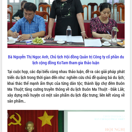
món ăn từ sầu riêng
Đắk Lắk công bố Quy hoạch và xúc
tiến đầu tư tỉnh
Ngành cá ngừ Đắk Lắk chủ động thích
ứng để giữ vững thị trường xuất khẩu
Diễn đàn Kinh tế tư nhân Việt Nam đột
phá cơ chế - Hợp tác công tư
Đề án 06 tạo bước ngoặt đột phá trong
cải cách hành chính tỉnh Đắk Lắk
Bà Nguyễn Thị Ngọc Anh, Chủ tịch Hội đồng Quản trị Công ty cổ phần du
Kết nối tour, đẩy mạnh chuyển đổi số
lịch cộng đồng KoTam tham gia thảo luận
để phát triển du lịch Đắk Lắk
Tại cuộc họp, các đại biểu cùng nhau thảo luận, đề ra các giải pháp phát
Khởi động Dự án Đầu tư xây dựng hạ
triển du lịch trong thời gian đến như: nghiên cứu chủ đề quảng bá du lịch;
tầng kỹ thuật Cụm công nghiệp Tân
khai thác thế mạnh ẩm thực của từng dân tộc; thành lập chợ đêm Buôn
Tiến
Ma Thuột; tăng cường truyền thông về du lịch Buôn Ma Thuột - Đắk Lắk;
Gặp mặt các cơ quan báo chí nhân Kỷ
xây dựng mỗi huyện có một sản phẩm du lịch đặc trưng; liên kết vùng về
niệm 101 năm Ngày Báo chí Cách
sản phẩm…
mạng Việt Nam
Đắk Lắk sơ kết 4 năm triển khai thực
hiện Đề án 06 của Chính phủ
Họp báo thông tin về Hội nghị Công bố