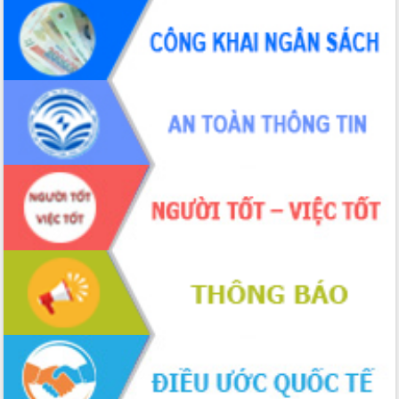
Bầu cử Quốc hội và HĐND: Cử tri Đắk
Lắk gửi gắm niềm tin, kỳ vọng vào lá
phiếu
Đắk Lắk sẵn sàng các điều kiện cho
Ngày hội bầu cử đại biểu Quốc hội
khóa XVI và HĐND các cấp nhiệm kỳ
2026-2031
Đảm bảo cuộc bầu cử đại biểu Quốc
hội và đại biểu HĐND các cấp diễn ra
an toàn, hiệu quả, đúng quy định
Thủ tướng Chính phủ Phạm Minh Chính
kiểm tra, chỉ đạo hoàn thành các dự
án cao tốc và thăm khu tái định cư tại
Đắk Lắk
Sôi nổi Hội đua ngựa truyền thống Gò
Thì Thùng mừng Xuân Bính Ngọ 2026
Lãnh đạo tỉnh dâng hương tưởng niệm
tại Đập Đồng Cam đầu Xuân Bính Ngọ
Ngành nông nghiệp phấn đấu tăng
trưởng đạt 5,86% trong năm 2026
UBND tỉnh Đắk Lắk triển khai công tác