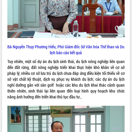
VIDEO
Bà Nguyễn Thụy Phương Hiếu, Phó Giám đốc Sở Văn hóa Thể thao và Du
lịch báo cáo kết quả
Tuy nhiên, một số dự án du lịch sinh thái, du lịch nông nghiệp liên quan
Khám bệnh, cấp phát thuốc miễn phí
đến đất rừng, đất nông nghiệp triển khai thực hiện khó khăn về cơ sở
và tặng quà người dân xã Cư Pui
pháp lý; nhiều cơ sở lưu trú du lịch chưa đáp ứng điều kiện tối thiểu về cơ
sở vật chất kỹ thuật, dịch vụ phục vụ khách du lịch; các dự án du lịch
Hội nghị UBND tỉnh Đắk Lắk thường kỳ
nghỉ dưỡng gắn với sân golf hoặc các khu du lịch khai thác cảnh quan
tháng 7/2026
thiên nhiên, sinh thái lại liên quan đến loại hình quy hoạch khu chức
Lễ truy tặng danh hiệu “Bà Mẹ Việt
năng ảnh hưởng đến triển khai thủ tục đầu tư…
Nam Anh hùng” và trao Huân chương
Lao động
ALBUM ẢNH
UBND tỉnh Đắk Lắk triển khai nhiệm
vụ 6 tháng cuối năm 2026
Kỳ họp thứ Hai, Hội đồng nhân dân
tỉnh khóa XI quyết nghị nhiều nội dung