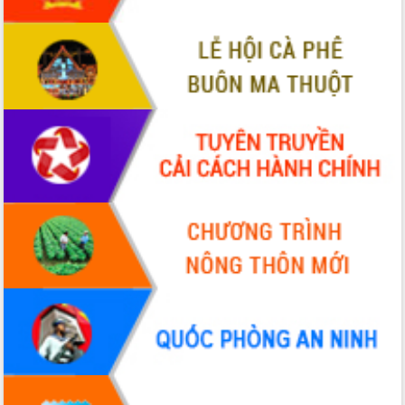
Xây dựng nền hành chính số đồng
hành cùng nông dân dân, doanh nghiệp
Giai đoạn 2026-2030, Đắk Lắk phấn
đấu có 77% xã đạt chuẩn nông thôn
mới
Chuyển đổi số 'mở đường' cho nông
nghiệp Đắk Lắk tăng trưởng bứt phá
Triển khai đồng bộ đo đạc, lập hồ sơ
địa chính, hoàn thiện cơ sở dữ liệu đất
đai
Ứng dụng sinh trắc học - Bước tiến
trong hành trình chuyển đổi số tại Đắk
Lắk
Đắk Lắk nâng cao hiệu quả công tác
Đảng từ Sổ tay đảng viên điện tử
Đắk Lắk đẩy mạnh nuôi biển công
nghệ, hướng tới phát triển thủy sản
bền vững
Tập huấn nâng cao năng lực triển khai
chuyển đổi số cho cán bộ, công chức