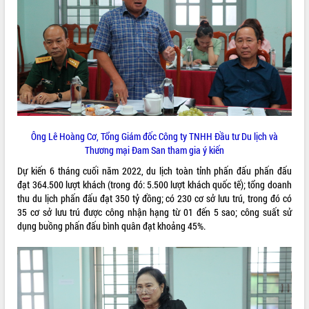
quan trọng
Bí thư Tỉnh ủy Lương Nguyễn Minh
Triết thăm, tặng quà người có công với
cách mạng
Rà soát, hoàn thiện hệ thống thiết chế
văn hóa, thể thao đáp ứng yêu cầu
LIÊN KẾT WEB
phát triển mới
Thường trực HĐND tỉnh Đắk Lắk gặp
mặt Đoàn chuyên gia y tế TP. Hồ Chí
Ông Lê Hoàng Cơ, Tổng Giám đốc Công ty TNHH Đầu tư Du lịch và
Minh
Thương mại Đam San tham gia ý kiến
THỐNG KÊ TRUY CẬP
Lễ truy điệu và an táng hài cốt liệt sĩ
Dự kiến 6 tháng cuối năm 2022, du lịch toàn tỉnh phấn đấu phấn đấu
tại Nghĩa trang Liệt sĩ xã Sơn Hòa
Hôm nay:
9857
đạt 364.500 lượt khách (trong đó: 5.500 lượt khách quốc tế); tổng doanh
Bàn giải pháp tháo gỡ khó khăn trong
Tất cả:
66095525
thu du lịch phấn đấu đạt 350 tỷ đồng; có 230 cơ sở lưu trú, trong đó có
xuất khẩu sầu riêng và triển khai quy
35 cơ sở lưu trú được công nhận hạng từ 01 đến 5 sao; công suất sử
định EUDR
dụng buồng phấn đấu bình quân đạt khoảng 45%.
Thứ trưởng Bộ Nông nghiệp và Môi
trường Nguyễn Hoàng Hiệp khảo sát
vùng trồng và doanh nghiệp đóng gói
sầu riêng tại Đắk Lắk
Trình diễn nghệ thuật chế biến các