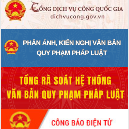
Thứ trưởng Bộ Y tế làm việc với tỉnh
Đắk Lắk về phát triển nhân lực y tế
cho trạm y tế cấp xã
Du lịch Đắk Lắk nâng tầm trải nghiệm
du khách thông qua Hệ thống cơ sở dữ
liệu và Bản đồ số
Tập huấn ứng dụng trí tuệ nhân tạo (AI)
trong thương mại điện tử năm 2026
Đoàn đại biểu Quốc hội tỉnh Đắk Lắk
trao đổi thông tin trước Kỳ họp thứ
nhất, Quốc hội khóa XVI
Quyết liệt cải cách hành chính, khơi
thông nguồn lực phát triển
Nâng cao hiệu lực, hiệu quả HĐND
tỉnh thông qua hiện đại hóa hành chính
Xã Ea Phê gắn cải cách hành chính với
chuyển đổi số
Phó Chủ tịch Thường trực UBND tỉnh
Hồ Thị Nguyên Thảo làm việc tại Trung
tâm Phục vụ hành chính công xã Ea
Phê