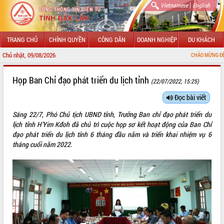
|
Vietnamese
English
TRANG CHỦ
CHÍNH QUYỀN
CÔNG DÂN
DOANH NGHIỆP
DU KHÁCH
Chủ nhật, 09/08/2026
CHÀO MỪNG ĐẾN VỚI CỔNG THÔN
GIỚI THIỆU
Họp Ban Chỉ đạo phát triển du lịch tỉnh
(22/07/2022, 15:25)
LÃNH ĐẠO UBND TỈNH
Đọc bài viết
Sáng 22/7, Phó Chủ tịch UBND tỉnh, Trưởng Ban chỉ đạo phát triển du
TIN TỨC SỰ KIỆN
lịch tỉnh H’Yim Kđoh đã chủ trì cuộc họp sơ kết hoạt động của Ban Chỉ
đạo phát triển du lịch tỉnh 6 tháng đầu năm và triển khai nhiệm vụ 6
SỞ, BAN, NGÀNH
tháng cuối năm 2022.
UBND CÁC XÃ, PHƯỜNG
THÔNG TIN CHỈ ĐẠO ĐIỀU HÀNH
HỆ THỐNG VĂN BẢN
VĂN BẢN HĐND TỈNH