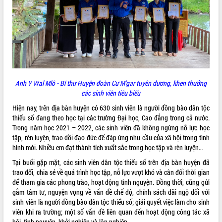
ĐIỂM TIN VĂN BẢN
QUY HOẠCH - KẾ HOẠCH
Anh Y Wal Mlô - Bí thư Huyện đoàn Cư M'gar tuyên dương, khen thưởng
các sinh viên tiêu biểu
Hiện nay, trên địa bàn huyện có 630 sinh viên là người đồng bào dân tộc
thiểu số đang theo học tại các trường Đại học, Cao đẳng trong cả nước.
Trong năm học 2021 – 2022, các sinh viên đã không ngừng nỗ lực học
tập, rèn luyện, trao dồi đạo đức để đáp ứng nhu cầu của xã hội trong tình
hình mới. Nhiều em đạt thành tích xuất sắc trong học tập và rèn luyện…
Tại buổi gặp mặt, các sinh viên dân tộc thiểu số trên địa bàn huyện đã
trao đổi, chia sẻ về quá trình học tập, nỗ lực vượt khó và cân đối thời gian
để tham gia các phong trào, hoạt động tình nguyện. Đồng thời, cũng gửi
gắm tâm tư, nguyện vọng về vấn đề chế độ, chính sách đãi ngộ đối với
sinh viên là người đồng bào dân tộc thiểu số; giải quyết việc làm cho sinh
viên khi ra trường; một số vấn đề liên quan đến hoạt động công tác xã
hội, tình nguyện, khởi nghiệp và lập nghiệp…