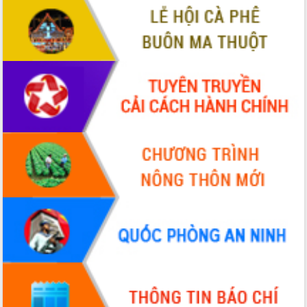
Quy hoạch và Xúc tiến đầu tư tỉnh Đắk
Lắk
Khơi thông điểm nghẽn, đẩy nhanh
giải ngân vốn khắc phục thiên tai
HĐND tỉnh thông qua điều chỉnh Quy
hoạch tỉnh thời kỳ 2021-2030
Hội thảo góp ý hồ sơ điều chỉnh quy
hoạch tỉnh Đắk Lắk thời kỳ 2021-2030,
tầm nhìn đến năm 2050
Nâng cao hiệu quả hoạt động của các
doanh nghiệp nhà nước
Hội nghị triển khai kết nối mạng
truyền số liệu chuyên dùng phục vụ cơ
quan Đảng, Nhà nước
Lễ phát động chuỗi hoạt động chung
tay làm sạch môi trường
Xã Ea Kar bước chuyển mình trong
công tác cải cách hành chính mô hình
mới
UBND tỉnh họp báo định kỳ tháng 4
năm 2026