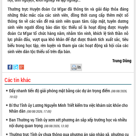
VIDEO
Thường trực Huyện đoàn Cư M’gar đã thông tin và giải đáp thỏa đáng
những thắc mắc của các sinh viên, đồng thời cung cấp thêm một số
thông tin về các vấn đề mà sinh viên quan tâm. Gặp mặt, tuyên dương
sinh viên người đồng bào dân tộc thiểu số là hoạt động được Huyện
đoàn Cư M’gar tổ chức hàng năm, nhằm tôn vinh, khích lệ tinh thần nỗ
lực phấn đấu, vượt qua khó khăn để đạt được thành tích xuất sắc, tiêu
biểu trong học tập, rèn luyện và tham gia các hoạt động xã hội của các
sinh viên dân tộc thiểu số trên địa bàn.
Trung Dũng
In
Khám bệnh, cấp phát thuốc miễn phí
và tặng quà người dân xã Cư Pui
Các tin khác
Hội nghị UBND tỉnh Đắk Lắk thường kỳ
tháng 7/2026
Đẩy nhanh tiến độ giải phóng mặt bằng các dự án trọng điểm
(08/08/2026,
Lễ truy tặng danh hiệu “Bà Mẹ Việt
19:53)
Nam Anh hùng” và trao Huân chương
Bí thư Tỉnh ủy Lương Nguyễn Minh Triết kiểm tra việc khám sức khỏe cho
Lao động
Nhân dân
(08/08/2026, 17:05)
ALBUM ẢNH
UBND tỉnh Đắk Lắk triển khai nhiệm
Ban Thường vụ Tỉnh ủy xem xét phương án sắp xếp trường học và nhiều
vụ 6 tháng cuối năm 2026
nội dung quan trọng
(08/08/2026, 13:30)
Kỳ họp thứ Hai, Hội đồng nhân dân
Thường trực Tỉnh ủy chưa thông qua phương án sáp nhập xã, phường cụ
tỉnh khóa XI quyết nghị nhiều nội dung