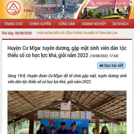
|
Vietnamese
English
TRANG CHỦ
CHÍNH QUYỀN
CÔNG DÂN
DOANH NGHIỆP
DU KHÁCH
Thứ bảy, 08/08/2026
CHÀO MỪNG ĐẾN VỚI CỔNG THÔNG TIN ĐIỆN TỬ TỈNH ĐẮK LẮK
GIỚI THIỆU
Huyện Cư M’gar tuyên dương, gặp mặt sinh viên dân tộc
thiếu số có học lực khá, giỏi năm 2022
(19/08/2022, 17:54)
LÃNH ĐẠO UBND TỈNH
Đọc bài viết
TIN TỨC SỰ KIỆN
Sáng 19/8, Huyện đoàn Cư M’gar đã tổ chức gặp mặt, tuyên dương sinh
SỞ, BAN, NGÀNH
viên dân tộc thiểu số có học lực khá, giỏi năm 2022.
UBND CÁC XÃ, PHƯỜNG
THÔNG TIN CHỈ ĐẠO ĐIỀU HÀNH
HỆ THỐNG VĂN BẢN
VĂN BẢN HĐND TỈNH