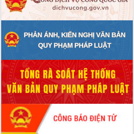
món ăn từ sầu riêng
Đắk Lắk công bố Quy hoạch và xúc
tiến đầu tư tỉnh
Ngành cá ngừ Đắk Lắk chủ động thích
ứng để giữ vững thị trường xuất khẩu
Diễn đàn Kinh tế tư nhân Việt Nam đột
phá cơ chế - Hợp tác công tư
Đề án 06 tạo bước ngoặt đột phá trong
cải cách hành chính tỉnh Đắk Lắk
Kết nối tour, đẩy mạnh chuyển đổi số
để phát triển du lịch Đắk Lắk
Khởi động Dự án Đầu tư xây dựng hạ
tầng kỹ thuật Cụm công nghiệp Tân
Tiến
Gặp mặt các cơ quan báo chí nhân Kỷ
niệm 101 năm Ngày Báo chí Cách
mạng Việt Nam
Đắk Lắk sơ kết 4 năm triển khai thực
hiện Đề án 06 của Chính phủ
Họp báo thông tin về Hội nghị Công bố