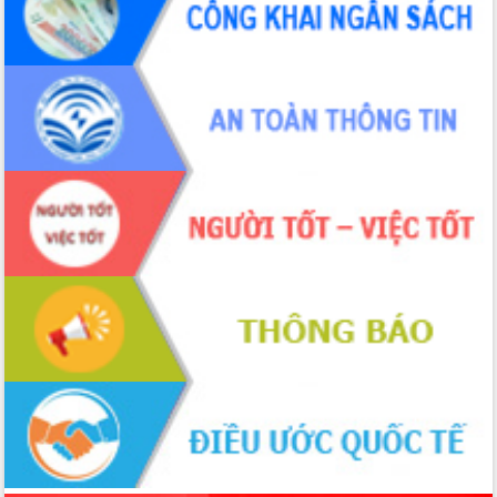
Xây dựng nông thôn mới: Nâng cao đời
sống người dân từ những mô hình thiết
thực
Quyết liệt tháo gỡ vướng mắc, đẩy
nhanh tiến độ các dự án trọng điểm
trong Khu kinh tế Nam Phú Yên
Hòn Yến phát triển du lịch gắn với bảo
tồn biển
Lấy ý kiến điều chỉnh Quy hoạch tỉnh
Đắk Lắk thời kỳ 2021-2030, tầm nhìn
đến năm 2050
Phát động chiến dịch 30 ngày đêm
giải phóng mặt bằng Tuyến đường bộ
ven biển
Đắk Lắk nỗ lực thúc đẩy tăng trưởng
kinh tế từ 10% trở lên trong Quý
II/2026
Đắk Lắk ký kết thỏa thuận hợp tác về
chuyển đổi số giai đoạn 2026 – 2030
với Tập đoàn Bưu chính Viễn thông
Việt Nam