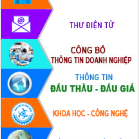
Hội thảo khoa học “Giải pháp thúc đẩy
phát triển nền kinh tế xanh tại tỉnh
Đắk Lắk”
Tăng cường giám sát, đôn đốc thực
hiện nhiệm vụ quản lý tài sản công
hàng tuần
Tháo gỡ những vướng mắc, đẩy mạnh
công tác cải cách thủ tục hành chính
tại Trung tâm Phục vụ hành chính
công tỉnh
Đắk Lắk: Tôn vinh 46 giải pháp tại Hội
thi Sáng tạo Kỹ thuật 2024 - 2025
Đắk Lắk rà soát, điều chỉnh Đề án 190
về phát triển nuôi trồng thủy sản
Phó Chủ tịch UBND tỉnh Đắk Lắk
Trương Công Thái kiểm tra thực địa
Dự án cao tốc Khánh Hòa - Buôn Ma
Thuột
Định vị cà phê Việt Nam như một “di
sản sống” trong dòng chảy toàn cầu