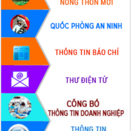
hiện nhiệm vụ quản lý tài sản công
hàng tuần
Tháo gỡ những vướng mắc, đẩy mạnh
công tác cải cách thủ tục hành chính
tại Trung tâm Phục vụ hành chính
công tỉnh
Đắk Lắk: Tôn vinh 46 giải pháp tại Hội
thi Sáng tạo Kỹ thuật 2024 - 2025
Đắk Lắk rà soát, điều chỉnh Đề án 190
về phát triển nuôi trồng thủy sản
Phó Chủ tịch UBND tỉnh Đắk Lắk
Trương Công Thái kiểm tra thực địa
Dự án cao tốc Khánh Hòa - Buôn Ma
Thuột
Định vị cà phê Việt Nam như một “di
sản sống” trong dòng chảy toàn cầu
Xây dựng nông thôn mới: Nâng cao đời
sống người dân từ những mô hình thiết
thực
Quyết liệt tháo gỡ vướng mắc, đẩy