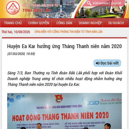
|
Vietnamese
English
TRANG CHỦ
CHÍNH QUYỀN
CÔNG DÂN
DOANH NGHIỆP
DU KHÁCH
Thứ hai, 10/08/2026
CHÀO MỪNG ĐẾN VỚI CỔNG THÔNG TIN ĐIỆN TỬ TỈNH ĐẮK LẮK
GIỚI THIỆU
Huyện Ea Kar hưởng ứng Tháng Thanh niên năm 2020
(07/03/2020, 19:59)
LÃNH ĐẠO UBND TỈNH
Đọc bài viết
TIN TỨC SỰ KIỆN
Sáng 7/3, Ban Thường vụ Tỉnh đoàn Đắk Lắk phối hợp với Đoàn Khối
SỞ, BAN, NGÀNH
Doanh nghiệp Trung ương tổ chức nhiều hoạt động nhằm hưởng ứng
Tháng Thanh niên năm 2020 tại huyện Ea Kar.
UBND CÁC XÃ, PHƯỜNG
THÔNG TIN CHỈ ĐẠO ĐIỀU HÀNH
HỆ THỐNG VĂN BẢN
VĂN BẢN HĐND TỈNH