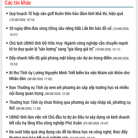
Các tin khác
Rà soát, hoàn thiện hệ thống thiết chế
văn hóa, thể thao đáp ứng yêu cầu
Quy hoạch Tổ hợp sân golf Buôn Đôn bảo đảm tính khả thi, hiệu quả
phát triển mới
(10/08/2026, 18:14)
Thường trực HĐND tỉnh Đắk Lắk gặp
30 ngày đêm đưa vùng trồng sầu riêng Đắk Lắk lên bản đồ số
(10/08/2026,
THỐNG KÊ TRUY CẬP
mặt Đoàn chuyên gia y tế TP. Hồ Chí
16:51)
Minh
Hôm nay:
31954
Chủ tịch UBND tỉnh Đỗ Hữu Huy: Ngành nông nghiệp cần chuyển mạnh
Lễ truy điệu và an táng hài cốt liệt sĩ
Tất cả:
66145068
từ tư duy quản lý “sản lượng” sang “gia tăng giá trị”
(10/08/2026, 14:11)
tại Nghĩa trang Liệt sĩ xã Sơn Hòa
Đẩy nhanh tiến độ giải phóng mặt bằng các dự án trọng điểm
(08/08/2026,
Bàn giải pháp tháo gỡ khó khăn trong
19:53)
xuất khẩu sầu riêng và triển khai quy
Bí thư Tỉnh ủy Lương Nguyễn Minh Triết kiểm tra việc khám sức khỏe cho
định EUDR
Nhân dân
(08/08/2026, 17:05)
Thứ trưởng Bộ Nông nghiệp và Môi
trường Nguyễn Hoàng Hiệp khảo sát
Ban Thường vụ Tỉnh ủy xem xét phương án sắp xếp trường học và nhiều
nội dung quan trọng
vùng trồng và doanh nghiệp đóng gói
(08/08/2026, 13:30)
sầu riêng tại Đắk Lắk
Thường trực Tỉnh ủy chưa thông qua phương án sáp nhập xã, phường cụ
Trình diễn nghệ thuật chế biến các
thể
(08/08/2026, 11:30)
món ăn từ sầu riêng
UBND tỉnh làm việc với Chủ đầu tư dự án Đầu tư xây dựng và kinh doanh
Đắk Lắk công bố Quy hoạch và xúc
kết cấu hạ tầng Khu công nghiệp Phú Xuân
(07/08/2026, 19:47)
tiến đầu tư tỉnh
Rà soát hiệu quả ứng dụng các đề tài khoa học và công nghệ, thúc đẩy
Ngành cá ngừ Đắk Lắk chủ động thích
thương mại hóa kết quả nghiên cứu
(07/08/2026, 18:34)