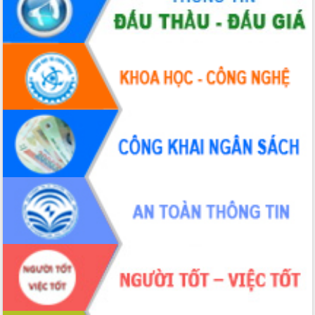
nhanh tiến độ các dự án trọng điểm
trong Khu kinh tế Nam Phú Yên
Hòn Yến phát triển du lịch gắn với bảo
tồn biển
Lấy ý kiến điều chỉnh Quy hoạch tỉnh
Đắk Lắk thời kỳ 2021-2030, tầm nhìn
đến năm 2050
Phát động chiến dịch 30 ngày đêm
giải phóng mặt bằng Tuyến đường bộ
ven biển
Đắk Lắk nỗ lực thúc đẩy tăng trưởng
kinh tế từ 10% trở lên trong Quý
II/2026
Đắk Lắk ký kết thỏa thuận hợp tác về
chuyển đổi số giai đoạn 2026 – 2030
với Tập đoàn Bưu chính Viễn thông
Việt Nam
Thứ trưởng Bộ Y tế làm việc với tỉnh
Đắk Lắk về phát triển nhân lực y tế
cho trạm y tế cấp xã
Du lịch Đắk Lắk nâng tầm trải nghiệm