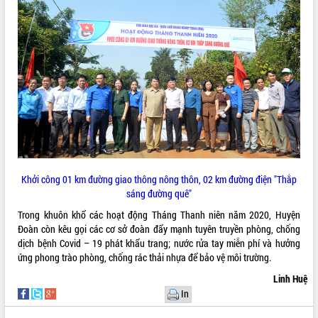
VIDEO
Loading the player...
Trailer Lễ hội Sầu riêng Đắk Lắk năm
2026
Khám bệnh, cấp phát thuốc miễn phí
và tặng quà người dân xã Cư Pui
Hội nghị UBND tỉnh Đắk Lắk thường kỳ
tháng 7/2026
Lễ truy tặng danh hiệu “Bà Mẹ Việt
ALBUM ẢNH
Nam Anh hùng” và trao Huân chương
Khởi công 01 km đường giao thông nông thôn, 02 km đường điện "Thắp
Lao động
sáng đường quê"
UBND tỉnh Đắk Lắk triển khai nhiệm
Trong khuôn khổ các hoạt động Tháng Thanh niên năm 2020, Huyện
vụ 6 tháng cuối năm 2026
Đoàn còn kêu gọi các cơ sở đoàn đẩy mạnh tuyên truyền phòng, chống
Kỳ họp thứ Hai, Hội đồng nhân dân
dịch bệnh Covid – 19 phát khẩu trang; nước rửa tay miễn phí và hưởng
tỉnh khóa XI quyết nghị nhiều nội dung
ứng phong trào phòng, chống rác thải nhựa để bảo vệ môi trường.
quan trọng
Linh Huệ
Bí thư Tỉnh ủy Lương Nguyễn Minh
In
Triết thăm, tặng quà người có công với
cách mạng
LIÊN KẾT WEB