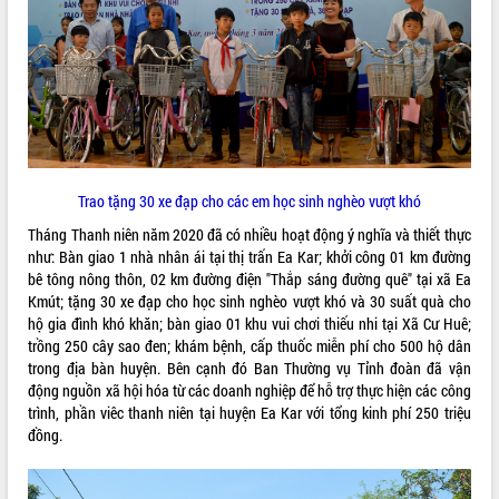
ĐIỂM TIN VĂN BẢN
QUY HOẠCH - KẾ HOẠCH
Trao tặng 30 xe đạp cho các em học sinh nghèo vượt khó
Tháng Thanh niên năm 2020 đã có nhiều hoạt động ý nghĩa và thiết thực
như: Bàn giao 1 nhà nhân ái tại thị trấn Ea Kar; khởi công 01 km đường
bê tông nông thôn, 02 km đường điện "Thắp sáng đường quê" tại xã Ea
Kmút; tặng 30 xe đạp cho học sinh nghèo vượt khó và 30 suất quà cho
hộ gia đình khó khăn; bàn giao 01 khu vui chơi thiếu nhi tại Xã Cư Huê;
trồng 250 cây sao đen; khám bệnh, cấp thuốc miễn phí cho 500 hộ dân
trong địa bàn huyện. Bên cạnh đó Ban Thường vụ Tỉnh đoàn đã vận
động nguồn xã hội hóa từ các doanh nghiệp để hỗ trợ thực hiện các công
trình, phần viêc thanh niên tại huyện Ea Kar với tổng kinh phí 250 triệu
đồng.