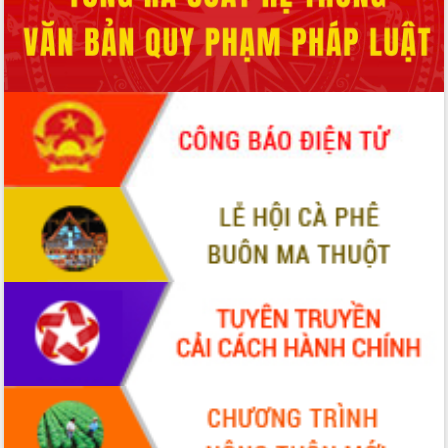
HĐND tỉnh thông qua điều chỉnh Quy
hoạch tỉnh thời kỳ 2021-2030
Hội thảo góp ý hồ sơ điều chỉnh quy
hoạch tỉnh Đắk Lắk thời kỳ 2021-2030,
tầm nhìn đến năm 2050
Nâng cao hiệu quả hoạt động của các
doanh nghiệp nhà nước
Hội nghị triển khai kết nối mạng
truyền số liệu chuyên dùng phục vụ cơ
quan Đảng, Nhà nước
Lễ phát động chuỗi hoạt động chung
tay làm sạch môi trường
Xã Ea Kar bước chuyển mình trong
công tác cải cách hành chính mô hình
mới
UBND tỉnh họp báo định kỳ tháng 4
năm 2026
Hội thảo khoa học “Giải pháp thúc đẩy
phát triển nền kinh tế xanh tại tỉnh
Đắk Lắk”
Tăng cường giám sát, đôn đốc thực