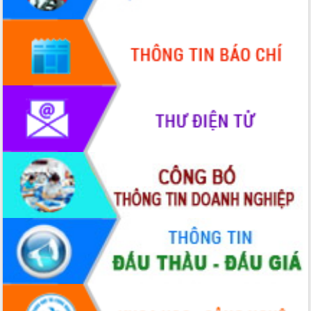
Hội thảo khoa học “Giải pháp thúc đẩy
phát triển nền kinh tế xanh tại tỉnh
Đắk Lắk”
Tăng cường giám sát, đôn đốc thực
hiện nhiệm vụ quản lý tài sản công
hàng tuần
Tháo gỡ những vướng mắc, đẩy mạnh
công tác cải cách thủ tục hành chính
tại Trung tâm Phục vụ hành chính
công tỉnh
Đắk Lắk: Tôn vinh 46 giải pháp tại Hội
thi Sáng tạo Kỹ thuật 2024 - 2025
Đắk Lắk rà soát, điều chỉnh Đề án 190
về phát triển nuôi trồng thủy sản
Phó Chủ tịch UBND tỉnh Đắk Lắk
Trương Công Thái kiểm tra thực địa
Dự án cao tốc Khánh Hòa - Buôn Ma
Thuột
Định vị cà phê Việt Nam như một “di
sản sống” trong dòng chảy toàn cầu