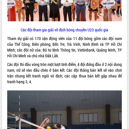
ĐIỂM TIN VĂN BẢN
QUY HOẠCH - KẾ HOẠCH
Các đội tham gia giải vô địch bóng chuyền U23 quốc gia
Tham dự giải có 170 vận động viên của 11 đội bóng gồm các đội nam
của Thể Công, Biên phòng, Bến Tre, Trà Vinh, Ninh Bình và TP Hồ Chí
Minh; các đội nữ của: Bộ tư lệnh Thông tin, VietinBank, Quảng Ninh, TP
Hồ Chí Minh và chủ nhà Đắk Lắk.
Các đội thi đấu vòng tròn một lượt tính điểm, 4 đội đứng đầu ở 2 nội dung
nam, nữ sẽ vào đấu chéo ở bán kết. Các đội thắng bán kết sẽ vào chơi
trận chung kết tranh ngôi vô địch; các cặp thua bán kết gặp nhau để
tranh hạng 3, 4.