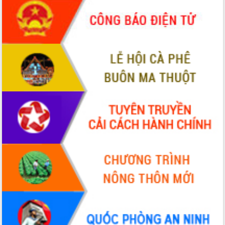
Quy hoạch và Xúc tiến đầu tư tỉnh Đắk
Lắk
Khơi thông điểm nghẽn, đẩy nhanh
giải ngân vốn khắc phục thiên tai
HĐND tỉnh thông qua điều chỉnh Quy
hoạch tỉnh thời kỳ 2021-2030
Hội thảo góp ý hồ sơ điều chỉnh quy
hoạch tỉnh Đắk Lắk thời kỳ 2021-2030,
tầm nhìn đến năm 2050
Nâng cao hiệu quả hoạt động của các
doanh nghiệp nhà nước
Hội nghị triển khai kết nối mạng
truyền số liệu chuyên dùng phục vụ cơ
quan Đảng, Nhà nước
Lễ phát động chuỗi hoạt động chung
tay làm sạch môi trường
Xã Ea Kar bước chuyển mình trong
công tác cải cách hành chính mô hình
mới
UBND tỉnh họp báo định kỳ tháng 4
năm 2026