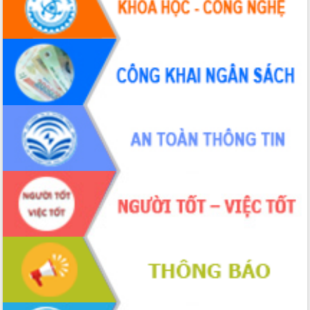
Xây dựng nông thôn mới: Nâng cao đời
sống người dân từ những mô hình thiết
thực
Quyết liệt tháo gỡ vướng mắc, đẩy
nhanh tiến độ các dự án trọng điểm
trong Khu kinh tế Nam Phú Yên
Hòn Yến phát triển du lịch gắn với bảo
tồn biển
Lấy ý kiến điều chỉnh Quy hoạch tỉnh
Đắk Lắk thời kỳ 2021-2030, tầm nhìn
đến năm 2050
Phát động chiến dịch 30 ngày đêm
giải phóng mặt bằng Tuyến đường bộ
ven biển
Đắk Lắk nỗ lực thúc đẩy tăng trưởng
kinh tế từ 10% trở lên trong Quý
II/2026
Đắk Lắk ký kết thỏa thuận hợp tác về
chuyển đổi số giai đoạn 2026 – 2030
với Tập đoàn Bưu chính Viễn thông
Việt Nam