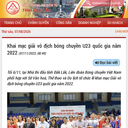
|
Vietnamese
English
TRANG CHỦ
CHÍNH QUYỀN
CÔNG DÂN
DOANH NGHIỆP
DU KHÁCH
Thứ sáu, 07/08/2026
CHÀO MỪNG ĐẾN VỚI 
GIỚI THIỆU
Khai mạc giải vô địch bóng chuyền U23 quốc gia năm
2022
(07/11/2022, 08:49)
LÃNH ĐẠO UBND TỈNH
Đọc bài viết
TIN TỨC SỰ KIỆN
Tối 6/11, tại Nhà thi đấu tỉnh Đắk Lắk, Liên đoàn Bóng chuyền Việt Nam
SỞ, BAN, NGÀNH
phối hợp với Sở Văn hoá, Thể thao và Du lịch tổ chức lễ khai mạc Giải vô
địch bóng chuyền U23 quốc gia năm 2022.
UBND CÁC XÃ, PHƯỜNG
THÔNG TIN CHỈ ĐẠO ĐIỀU HÀNH
HỆ THỐNG VĂN BẢN
VĂN BẢN HĐND TỈNH