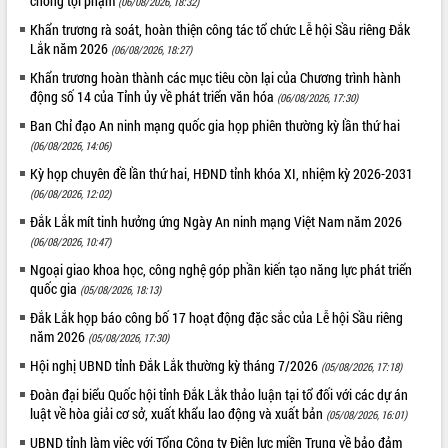
chống tội phạm
(06/08/2026, 18:32)
quan trọng
Khẩn trương rà soát, hoàn thiện công tác tổ chức Lễ hội Sầu riêng Đắk
Bí thư Tỉnh ủy Lương Nguyễn Minh
Lắk năm 2026
(06/08/2026, 18:27)
Triết thăm, tặng quà người có công với
Khẩn trương hoàn thành các mục tiêu còn lại của Chương trình hành
cách mạng
động số 14 của Tỉnh ủy về phát triển văn hóa
(06/08/2026, 17:30)
Rà soát, hoàn thiện hệ thống thiết chế
Ban Chỉ đạo An ninh mạng quốc gia họp phiên thường kỳ lần thứ hai
văn hóa, thể thao đáp ứng yêu cầu
LIÊN KẾT WEB
(06/08/2026, 14:06)
phát triển mới
Kỳ họp chuyên đề lần thứ hai, HĐND tỉnh khóa XI, nhiệm kỳ 2026-2031
Thường trực HĐND tỉnh Đắk Lắk gặp
mặt Đoàn chuyên gia y tế TP. Hồ Chí
(06/08/2026, 12:02)
Minh
Đắk Lắk mít tinh hưởng ứng Ngày An ninh mạng Việt Nam năm 2026
THỐNG KÊ TRUY CẬP
Lễ truy điệu và an táng hài cốt liệt sĩ
(06/08/2026, 10:47)
tại Nghĩa trang Liệt sĩ xã Sơn Hòa
Hôm nay:
23360
Ngoại giao khoa học, công nghệ góp phần kiến tạo năng lực phát triển
Bàn giải pháp tháo gỡ khó khăn trong
Tất cả:
66036100
quốc gia
(05/08/2026, 18:13)
xuất khẩu sầu riêng và triển khai quy
Đắk Lắk họp báo công bố 17 hoạt động đặc sắc của Lễ hội Sầu riêng
định EUDR
năm 2026
(05/08/2026, 17:30)
Thứ trưởng Bộ Nông nghiệp và Môi
Hội nghị UBND tỉnh Đắk Lắk thường kỳ tháng 7/2026
(05/08/2026, 17:18)
trường Nguyễn Hoàng Hiệp khảo sát
vùng trồng và doanh nghiệp đóng gói
Đoàn đại biểu Quốc hội tỉnh Đắk Lắk thảo luận tại tổ đối với các dự án
sầu riêng tại Đắk Lắk
luật về hòa giải cơ sở, xuất khẩu lao động và xuất bản
(05/08/2026, 16:01)
Trình diễn nghệ thuật chế biến các
UBND tỉnh làm việc với Tổng Công ty Điện lực miền Trung về bảo đảm