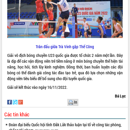
VIDEO
Trân đấu giữa Trà Vinh gặp Thể Công
Giải vô địch bóng chuyền U23 quốc gia được tổ chức 2 năm một lần. Đây
là dịp để các vận động viên trẻ tiềm năng ở môn bóng chuyền thể hiện tài
Khám bệnh, cấp phát thuốc miễn phí
năng, học hỏi, tích lũy kinh nghiệm. Đồng thời, ban huấn luyện các đội
và tặng quà người dân xã Cư Pui
bóng có thể đánh giá công tác đào tạo trẻ, qua đó lựa chọn những vận
động viên tiêu biểu để bổ sung cho đội tuyển quốc gia.
Hội nghị UBND tỉnh Đắk Lắk thường kỳ
tháng 7/2026
Giải sẽ kết thúc vào ngày 16/11/2022.
Lễ truy tặng danh hiệu “Bà Mẹ Việt
Bá Lục
Nam Anh hùng” và trao Huân chương
In
Lao động
ALBUM ẢNH
UBND tỉnh Đắk Lắk triển khai nhiệm
Các tin khác
vụ 6 tháng cuối năm 2026
Kỳ họp thứ Hai, Hội đồng nhân dân
Đoàn đại biểu Quốc hội tỉnh Đắk Lắk thảo luận tại tổ về công tác phòng,
tỉnh khóa XI quyết nghị nhiều nội dung