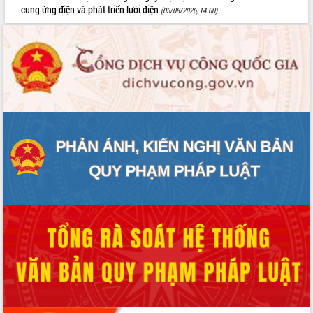
món ăn từ sầu riêng
cung ứng điện và phát triển lưới điện
(05/08/2026, 14:00)
Đắk Lắk công bố Quy hoạch và xúc
tiến đầu tư tỉnh
Ngành cá ngừ Đắk Lắk chủ động thích
ứng để giữ vững thị trường xuất khẩu
Diễn đàn Kinh tế tư nhân Việt Nam đột
phá cơ chế - Hợp tác công tư
Đề án 06 tạo bước ngoặt đột phá trong
cải cách hành chính tỉnh Đắk Lắk
Kết nối tour, đẩy mạnh chuyển đổi số
để phát triển du lịch Đắk Lắk
Khởi động Dự án Đầu tư xây dựng hạ
tầng kỹ thuật Cụm công nghiệp Tân
Tiến
Gặp mặt các cơ quan báo chí nhân Kỷ
niệm 101 năm Ngày Báo chí Cách
mạng Việt Nam
Đắk Lắk sơ kết 4 năm triển khai thực
hiện Đề án 06 của Chính phủ
Họp báo thông tin về Hội nghị Công bố