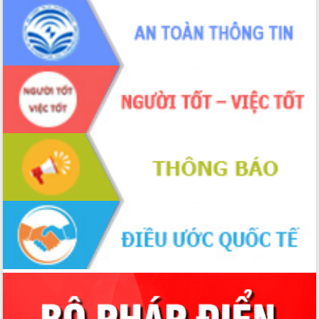
Xây dựng nền hành chính số đồng
hành cùng nông dân dân, doanh nghiệp
Giai đoạn 2026-2030, Đắk Lắk phấn
đấu có 77% xã đạt chuẩn nông thôn
mới
Chuyển đổi số 'mở đường' cho nông
nghiệp Đắk Lắk tăng trưởng bứt phá
Triển khai đồng bộ đo đạc, lập hồ sơ
địa chính, hoàn thiện cơ sở dữ liệu đất
đai
Ứng dụng sinh trắc học - Bước tiến
trong hành trình chuyển đổi số tại Đắk
Lắk
Đắk Lắk nâng cao hiệu quả công tác
Đảng từ Sổ tay đảng viên điện tử
Đắk Lắk đẩy mạnh nuôi biển công
nghệ, hướng tới phát triển thủy sản
bền vững
Tập huấn nâng cao năng lực triển khai
chuyển đổi số cho cán bộ, công chức