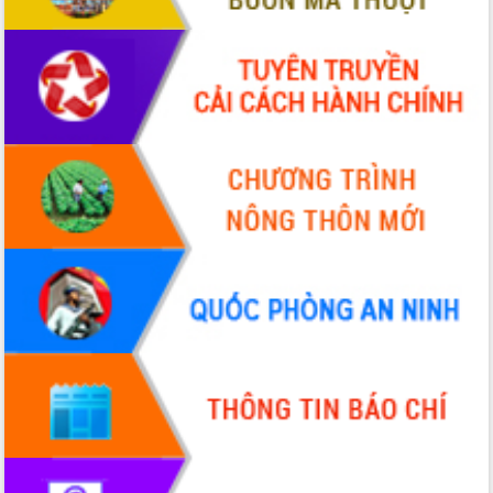
Xây dựng nông thôn mới: Nâng cao đời
sống người dân từ những mô hình thiết
thực
Quyết liệt tháo gỡ vướng mắc, đẩy
nhanh tiến độ các dự án trọng điểm
trong Khu kinh tế Nam Phú Yên
Hòn Yến phát triển du lịch gắn với bảo
tồn biển
Lấy ý kiến điều chỉnh Quy hoạch tỉnh
Đắk Lắk thời kỳ 2021-2030, tầm nhìn
đến năm 2050
Phát động chiến dịch 30 ngày đêm
giải phóng mặt bằng Tuyến đường bộ
ven biển
Đắk Lắk nỗ lực thúc đẩy tăng trưởng
kinh tế từ 10% trở lên trong Quý
II/2026
Đắk Lắk ký kết thỏa thuận hợp tác về
chuyển đổi số giai đoạn 2026 – 2030
với Tập đoàn Bưu chính Viễn thông
Việt Nam