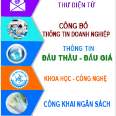
Thứ trưởng Bộ Y tế làm việc với tỉnh
Đắk Lắk về phát triển nhân lực y tế
cho trạm y tế cấp xã
Du lịch Đắk Lắk nâng tầm trải nghiệm
du khách thông qua Hệ thống cơ sở dữ
liệu và Bản đồ số
Tập huấn ứng dụng trí tuệ nhân tạo (AI)
trong thương mại điện tử năm 2026
Đoàn đại biểu Quốc hội tỉnh Đắk Lắk
trao đổi thông tin trước Kỳ họp thứ
nhất, Quốc hội khóa XVI
Quyết liệt cải cách hành chính, khơi
thông nguồn lực phát triển
Nâng cao hiệu lực, hiệu quả HĐND
tỉnh thông qua hiện đại hóa hành chính
Xã Ea Phê gắn cải cách hành chính với
chuyển đổi số
Phó Chủ tịch Thường trực UBND tỉnh
Hồ Thị Nguyên Thảo làm việc tại Trung
tâm Phục vụ hành chính công xã Ea
Phê