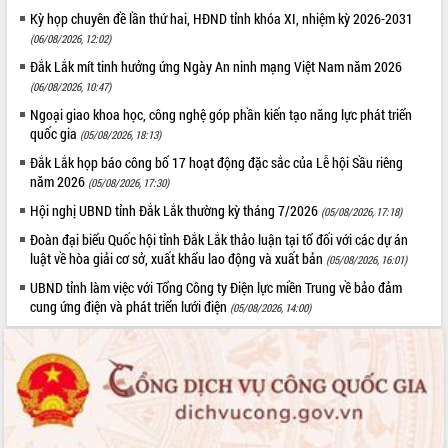
Quy hoạch và Xúc tiến đầu tư tỉnh Đắk
Kỳ họp chuyên đề lần thứ hai, HĐND tỉnh khóa XI, nhiệm kỳ 2026-2031
Lắk
(06/08/2026, 12:02)
Khơi thông điểm nghẽn, đẩy nhanh
Đắk Lắk mít tinh hưởng ứng Ngày An ninh mạng Việt Nam năm 2026
giải ngân vốn khắc phục thiên tai
(06/08/2026, 10:47)
HĐND tỉnh thông qua điều chỉnh Quy
hoạch tỉnh thời kỳ 2021-2030
Ngoại giao khoa học, công nghệ góp phần kiến tạo năng lực phát triển
quốc gia
(05/08/2026, 18:13)
Hội thảo góp ý hồ sơ điều chỉnh quy
hoạch tỉnh Đắk Lắk thời kỳ 2021-2030,
Đắk Lắk họp báo công bố 17 hoạt động đặc sắc của Lễ hội Sầu riêng
tầm nhìn đến năm 2050
năm 2026
(05/08/2026, 17:30)
Nâng cao hiệu quả hoạt động của các
Hội nghị UBND tỉnh Đắk Lắk thường kỳ tháng 7/2026
(05/08/2026, 17:18)
doanh nghiệp nhà nước
Đoàn đại biểu Quốc hội tỉnh Đắk Lắk thảo luận tại tổ đối với các dự án
Hội nghị triển khai kết nối mạng
luật về hòa giải cơ sở, xuất khẩu lao động và xuất bản
(05/08/2026, 16:01)
truyền số liệu chuyên dùng phục vụ cơ
quan Đảng, Nhà nước
UBND tỉnh làm việc với Tổng Công ty Điện lực miền Trung về bảo đảm
cung ứng điện và phát triển lưới điện
(05/08/2026, 14:00)
Lễ phát động chuỗi hoạt động chung
tay làm sạch môi trường
Xã Ea Kar bước chuyển mình trong
công tác cải cách hành chính mô hình
mới
UBND tỉnh họp báo định kỳ tháng 4
năm 2026