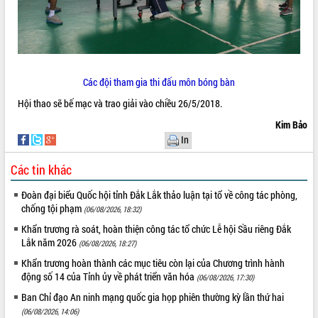
món ăn từ sầu riêng
Đắk Lắk công bố Quy hoạch và xúc
tiến đầu tư tỉnh
Ngành cá ngừ Đắk Lắk chủ động thích
ứng để giữ vững thị trường xuất khẩu
Các đội tham gia thi đấu môn bóng bàn
Diễn đàn Kinh tế tư nhân Việt Nam đột
phá cơ chế - Hợp tác công tư
Hội thao sẽ bế mạc và trao giải vào chiều 26/5/2018.
Đề án 06 tạo bước ngoặt đột phá trong
Kim Bảo
cải cách hành chính tỉnh Đắk Lắk
In
Kết nối tour, đẩy mạnh chuyển đổi số
để phát triển du lịch Đắk Lắk
Các tin khác
Khởi động Dự án Đầu tư xây dựng hạ
Đoàn đại biểu Quốc hội tỉnh Đắk Lắk thảo luận tại tổ về công tác phòng,
tầng kỹ thuật Cụm công nghiệp Tân
chống tội phạm
Tiến
(06/08/2026, 18:32)
Gặp mặt các cơ quan báo chí nhân Kỷ
Khẩn trương rà soát, hoàn thiện công tác tổ chức Lễ hội Sầu riêng Đắk
niệm 101 năm Ngày Báo chí Cách
Lắk năm 2026
(06/08/2026, 18:27)
mạng Việt Nam
Khẩn trương hoàn thành các mục tiêu còn lại của Chương trình hành
Đắk Lắk sơ kết 4 năm triển khai thực
động số 14 của Tỉnh ủy về phát triển văn hóa
(06/08/2026, 17:30)
hiện Đề án 06 của Chính phủ
Ban Chỉ đạo An ninh mạng quốc gia họp phiên thường kỳ lần thứ hai
Họp báo thông tin về Hội nghị Công bố
(06/08/2026, 14:06)