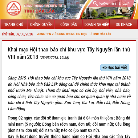
|
Vietnamese
English
TRANG CHỦ
CHÍNH QUYỀN
CÔNG DÂN
DOANH NGHIỆP
DU KHÁCH
Thứ sáu, 07/08/2026
CHÀO MỪNG ĐẾN VỚI CỔNG THÔNG TIN ĐIỆN TỬ TỈNH ĐẮK LẮK
GIỚI THIỆU
Khai mạc Hội thao báo chí khu vực Tây Nguyên lần thứ
VIII năm 2018
(25/05/2018, 19:55)
LÃNH ĐẠO UBND TỈNH
Đọc bài viết
TIN TỨC SỰ KIỆN
Sáng 25/5, Hội thao báo chí khu vực Tây Nguyên lần thứ VIII năm 2018
SỞ, BAN, NGÀNH
do Hội Nhà báo tỉnh Đắk Lắk đăng cai đã chính thức khai mạc tại thành
phố Buôn Ma Thuột. Tham dự khai mạc có cán bộ, hội viên, nhà báo,
UBND CÁC XÃ, PHƯỜNG
công chức, viên chức các cơ quan báo chí, cơ quan quản lý nhà nước về
báo chí 5 tỉnh Tây Nguyên gồm: Kon Tum, Gia Lai, Đắk Lắk, Đắk Nông,
Lâm Đồng.
THÔNG TIN CHỈ ĐẠO ĐIỀU HÀNH
Trong 02 ngày, các đội sẽ tham gia tranh tài ở 04 môn thi gồm : Bóng đá
HỆ THỐNG VĂN BẢN
mini nam (5 người); Bóng bàn (đơn nam, đơn nữ, đôi nam nữ); Cầu lông
(đơn nam, đơn nữ, đôi nam nữ); Kéo co (05 nam 02 nữ).
VĂN BẢN HĐND TỈNH
Đây là hoạt động truyền thống hàng năm do Hội Nhà báo các tỉnh Tây