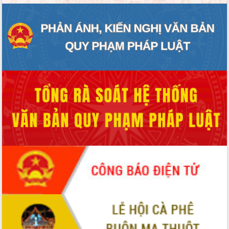
Hội thảo khoa học “Giải pháp thúc đẩy
phát triển nền kinh tế xanh tại tỉnh
Đắk Lắk”
Tăng cường giám sát, đôn đốc thực
hiện nhiệm vụ quản lý tài sản công
hàng tuần
Tháo gỡ những vướng mắc, đẩy mạnh
công tác cải cách thủ tục hành chính
tại Trung tâm Phục vụ hành chính
công tỉnh
Đắk Lắk: Tôn vinh 46 giải pháp tại Hội
thi Sáng tạo Kỹ thuật 2024 - 2025
Đắk Lắk rà soát, điều chỉnh Đề án 190
về phát triển nuôi trồng thủy sản
Phó Chủ tịch UBND tỉnh Đắk Lắk
Trương Công Thái kiểm tra thực địa
Dự án cao tốc Khánh Hòa - Buôn Ma
Thuột
Định vị cà phê Việt Nam như một “di
sản sống” trong dòng chảy toàn cầu