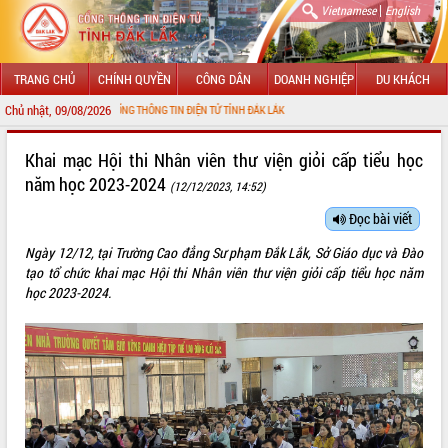
|
Vietnamese
English
TRANG CHỦ
CHÍNH QUYỀN
CÔNG DÂN
DOANH NGHIỆP
DU KHÁCH
Chủ nhật, 09/08/2026
NG ĐẾN VỚI CỔNG THÔNG TIN ĐIỆN TỬ TỈNH ĐẮK LẮK
GIỚI THIỆU
Khai mạc Hội thi Nhân viên thư viện giỏi cấp tiểu học
năm học 2023-2024
(12/12/2023, 14:52)
LÃNH ĐẠO UBND TỈNH
Đọc bài viết
TIN TỨC SỰ KIỆN
Ngày 12/12, tại Trường Cao đẳng Sư phạm Đắk Lắk, Sở Giáo dục và Đào
SỞ, BAN, NGÀNH
tạo tổ chức khai mạc Hội thi Nhân viên thư viện giỏi cấp tiểu học năm
học 2023-2024.
UBND CÁC XÃ, PHƯỜNG
THÔNG TIN CHỈ ĐẠO ĐIỀU HÀNH
HỆ THỐNG VĂN BẢN
VĂN BẢN HĐND TỈNH