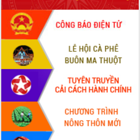
UBND tỉnh họp báo định kỳ tháng 4
năm 2026
Hội thảo khoa học “Giải pháp thúc đẩy
phát triển nền kinh tế xanh tại tỉnh
Đắk Lắk”
Tăng cường giám sát, đôn đốc thực
hiện nhiệm vụ quản lý tài sản công
hàng tuần
Tháo gỡ những vướng mắc, đẩy mạnh
công tác cải cách thủ tục hành chính
tại Trung tâm Phục vụ hành chính
công tỉnh
Đắk Lắk: Tôn vinh 46 giải pháp tại Hội
thi Sáng tạo Kỹ thuật 2024 - 2025
Đắk Lắk rà soát, điều chỉnh Đề án 190
về phát triển nuôi trồng thủy sản
Phó Chủ tịch UBND tỉnh Đắk Lắk
Trương Công Thái kiểm tra thực địa
Dự án cao tốc Khánh Hòa - Buôn Ma
Thuột