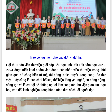
VIDEO
Trailer Lễ hội Sầu riêng Đắk Lắk năm
Trao cờ lưu niệm cho các đơn vị dự thi.
2026
Hội thi Nhân viên thư viện giỏi cấp tiểu học tỉnh Đắk Lắk năm học 2023-
Khám bệnh, cấp phát thuốc miễn phí
2024 được triển khai nhằm vinh danh các nhân viên thư viện trong thời
và tặng quà người dân xã Cư Pui
gian qua đã cống hiến trí tuệ, tài năng, nhiệt huyết trong công tác thư
Hội nghị UBND tỉnh Đắk Lắk thường kỳ
viện. Đây cũng là sân chơi bổ ích, thể hiện lòng yêu nghề, sự năng động,
tháng 7/2026
sáng tạo và là cơ hội để những người làm công tác thư viện giao lưu, học
hỏi, trao đổi kinh nghiệm trong hành trình đưa sách tới người đọc.
Lễ truy tặng danh hiệu “Bà Mẹ Việt
ALBUM ẢNH
Nam Anh hùng” và trao Huân chương
Lao động
UBND tỉnh Đắk Lắk triển khai nhiệm
vụ 6 tháng cuối năm 2026