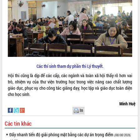
Kỳ họp thứ Hai, Hội đồng nhân dân
tỉnh khóa XI quyết nghị nhiều nội dung
quan trọng
Bí thư Tỉnh ủy Lương Nguyễn Minh
Triết thăm, tặng quà người có công với
cách mạng
LIÊN KẾT WEB
Rà soát, hoàn thiện hệ thống thiết chế
văn hóa, thể thao đáp ứng yêu cầu
phát triển mới
Các thí sinh tham dự phần thi Lý thuyết.
Thường trực HĐND tỉnh Đắk Lắk gặp
THỐNG KÊ TRUY CẬP
mặt Đoàn chuyên gia y tế TP. Hồ Chí
Hội thi cũng là dịp để các cấp, các ngành và toàn xã hội thấy rõ hơn vai
Minh
Hôm nay:
26279
trò, nhiệm vụ của thư viện trường học trong việc nâng cao chất lượng
giáo dục, phục vụ cho công tác giảng dạy, học tập và giáo dục toàn diện
Lễ truy điệu và an táng hài cốt liệt sĩ
Tất cả:
66111947
cho học sinh.
tại Nghĩa trang Liệt sĩ xã Sơn Hòa
Bàn giải pháp tháo gỡ khó khăn trong
Minh Huệ
xuất khẩu sầu riêng và triển khai quy
In
định EUDR
Các tin khác
Thứ trưởng Bộ Nông nghiệp và Môi
trường Nguyễn Hoàng Hiệp khảo sát
Đẩy nhanh tiến độ giải phóng mặt bằng các dự án trọng điểm
vùng trồng và doanh nghiệp đóng gói
(08/08/2026,