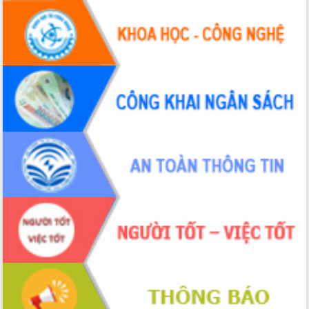
với Tập đoàn Bưu chính Viễn thông
Việt Nam
Thứ trưởng Bộ Y tế làm việc với tỉnh
Đắk Lắk về phát triển nhân lực y tế
cho trạm y tế cấp xã
Du lịch Đắk Lắk nâng tầm trải nghiệm
du khách thông qua Hệ thống cơ sở dữ
liệu và Bản đồ số
Tập huấn ứng dụng trí tuệ nhân tạo (AI)
trong thương mại điện tử năm 2026
Đoàn đại biểu Quốc hội tỉnh Đắk Lắk
trao đổi thông tin trước Kỳ họp thứ
nhất, Quốc hội khóa XVI
Quyết liệt cải cách hành chính, khơi
thông nguồn lực phát triển
Nâng cao hiệu lực, hiệu quả HĐND
tỉnh thông qua hiện đại hóa hành chính
Xã Ea Phê gắn cải cách hành chính với
chuyển đổi số
Phó Chủ tịch Thường trực UBND tỉnh