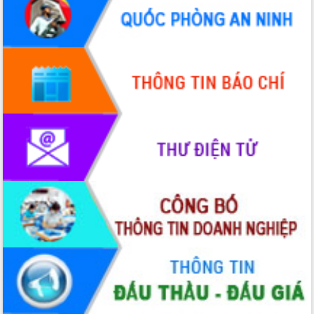
Định vị cà phê Việt Nam như một “di
sản sống” trong dòng chảy toàn cầu
Xây dựng nông thôn mới: Nâng cao đời
sống người dân từ những mô hình thiết
thực
Quyết liệt tháo gỡ vướng mắc, đẩy
nhanh tiến độ các dự án trọng điểm
trong Khu kinh tế Nam Phú Yên
Hòn Yến phát triển du lịch gắn với bảo
tồn biển
Lấy ý kiến điều chỉnh Quy hoạch tỉnh
Đắk Lắk thời kỳ 2021-2030, tầm nhìn
đến năm 2050
Phát động chiến dịch 30 ngày đêm
giải phóng mặt bằng Tuyến đường bộ
ven biển
Đắk Lắk nỗ lực thúc đẩy tăng trưởng
kinh tế từ 10% trở lên trong Quý
II/2026
Đắk Lắk ký kết thỏa thuận hợp tác về
chuyển đổi số giai đoạn 2026 – 2030