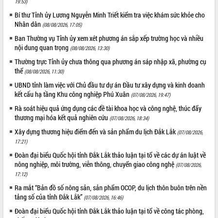
19:53)
sầu riêng tại Đắk Lắk
Trình diễn nghệ thuật chế biến các
Bí thư Tỉnh ủy Lương Nguyễn Minh Triết kiểm tra việc khám sức khỏe cho
Nhân dân
món ăn từ sầu riêng
(08/08/2026, 17:05)
Đắk Lắk công bố Quy hoạch và xúc
Ban Thường vụ Tỉnh ủy xem xét phương án sắp xếp trường học và nhiều
tiến đầu tư tỉnh
nội dung quan trọng
(08/08/2026, 13:30)
Ngành cá ngừ Đắk Lắk chủ động thích
Thường trực Tỉnh ủy chưa thông qua phương án sáp nhập xã, phường cụ
ứng để giữ vững thị trường xuất khẩu
thể
(08/08/2026, 11:30)
Diễn đàn Kinh tế tư nhân Việt Nam đột
UBND tỉnh làm việc với Chủ đầu tư dự án Đầu tư xây dựng và kinh doanh
phá cơ chế - Hợp tác công tư
kết cấu hạ tầng Khu công nghiệp Phú Xuân
(07/08/2026, 19:47)
Đề án 06 tạo bước ngoặt đột phá trong
Rà soát hiệu quả ứng dụng các đề tài khoa học và công nghệ, thúc đẩy
cải cách hành chính tỉnh Đắk Lắk
thương mại hóa kết quả nghiên cứu
(07/08/2026, 18:34)
Kết nối tour, đẩy mạnh chuyển đổi số
Xây dựng thương hiệu điểm đến và sản phẩm du lịch Đắk Lắk
(07/08/2026,
để phát triển du lịch Đắk Lắk
17:21)
Khởi động Dự án Đầu tư xây dựng hạ
Đoàn đại biểu Quốc hội tỉnh Đắk Lắk thảo luận tại tổ về các dự án luật về
tầng kỹ thuật Cụm công nghiệp Tân
nông nghiệp, môi trường, viễn thông, chuyển giao công nghệ
Tiến
(07/08/2026,
17:12)
Gặp mặt các cơ quan báo chí nhân Kỷ
niệm 101 năm Ngày Báo chí Cách
Ra mắt “Bản đồ số nông sản, sản phẩm OCOP, du lịch thôn buôn trên nền
tảng số của tỉnh Đắk Lắk”
mạng Việt Nam
(07/08/2026, 16:46)
Đắk Lắk sơ kết 4 năm triển khai thực
Đoàn đại biểu Quốc hội tỉnh Đắk Lắk thảo luận tại tổ về công tác phòng,