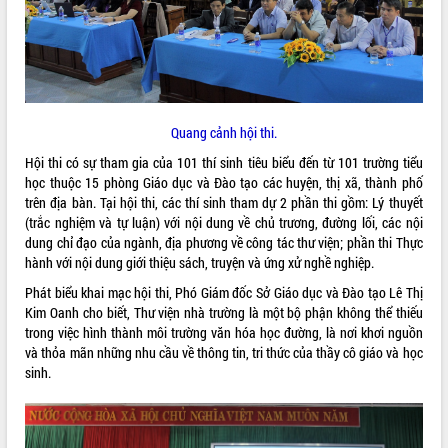
ĐIỂM TIN VĂN BẢN
QUY HOẠCH - KẾ HOẠCH
Quang cảnh hội thi.
Hội thi có sự tham gia của 101 thí sinh tiêu biểu đến từ 101 trường tiểu
học thuộc 15 phòng Giáo dục và Đào tạo các huyện, thị xã, thành phố
trên địa bàn. Tại hội thi, các thí sinh tham dự 2 phần thi gồm: Lý thuyết
(trắc nghiệm và tự luận) với nội dung về chủ trương, đường lối, các nội
dung chỉ đạo của ngành, địa phương về công tác thư viện; phần thi Thực
hành với nội dung giới thiệu sách, truyện và ứng xử nghề nghiệp.
Phát biểu khai mạc hội thi, Phó Giám đốc Sở Giáo dục và Đào tạo Lê Thị
Kim Oanh cho biết, Thư viện nhà trường là một bộ phận không thể thiếu
trong việc hình thành môi trường văn hóa học đường, là nơi khơi nguồn
và thỏa mãn những nhu cầu về thông tin, tri thức của thầy cô giáo và học
sinh.