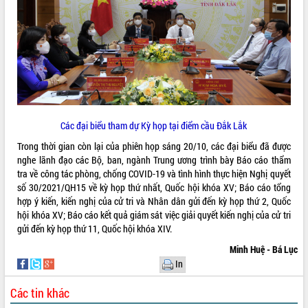
Hòn Yến phát triển du lịch gắn với bảo
tồn biển
Lấy ý kiến điều chỉnh Quy hoạch tỉnh
Đắk Lắk thời kỳ 2021-2030, tầm nhìn
đến năm 2050
Phát động chiến dịch 30 ngày đêm
giải phóng mặt bằng Tuyến đường bộ
ven biển
Đắk Lắk nỗ lực thúc đẩy tăng trưởng
Các đại biểu tham dự Kỳ họp tại điểm cầu Đắk Lắk
kinh tế từ 10% trở lên trong Quý
Trong thời gian còn lại của phiên họp sáng 20/10, các đại biểu đã được
II/2026
nghe lãnh đạo các Bộ, ban, ngành Trung ương trình bày Báo cáo thẩm
Đắk Lắk ký kết thỏa thuận hợp tác về
tra về công tác phòng, chống COVID-19 và tình hình thực hiện Nghị quyết
chuyển đổi số giai đoạn 2026 – 2030
số 30/2021/QH15 về kỳ họp thứ nhất, Quốc hội khóa XV; Báo cáo tổng
với Tập đoàn Bưu chính Viễn thông
hợp ý kiến, kiến nghị của cử tri và Nhân dân gửi đến kỳ họp thứ 2, Quốc
Việt Nam
hội khóa XV; Báo cáo kết quả giám sát việc giải quyết kiến nghị của cử tri
Thứ trưởng Bộ Y tế làm việc với tỉnh
gửi đến kỳ họp thứ 11, Quốc hội khóa XIV.
Đắk Lắk về phát triển nhân lực y tế
Minh Huệ - Bá Lục
cho trạm y tế cấp xã
In
Du lịch Đắk Lắk nâng tầm trải nghiệm
du khách thông qua Hệ thống cơ sở dữ
Các tin khác
liệu và Bản đồ số