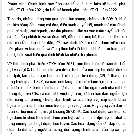
phá cơ chế - Hợp tác công tư
Phạm Minh Chính trình bày Báo cáo kết quả thực hiện kế hoạch phát
triển KT-XH năm 2021; dự kiến kế hoạch phát triển KT-XH năm 2022.
Đề án 06 tạo bước ngoặt đột phá trong
cải cách hành chính tỉnh Đắk Lắk
Theo đó, những tháng vừa qua công tác phòng, chống dịch COVID-19 là
Kết nối tour, đẩy mạnh chuyển đổi số
ưu tiên hàng đầu trong chỉ đạo, điều hành quyết liệt, mạnh mẽ của Chính
để phát triển du lịch Đắk Lắk
phủ, các cấp, các ngành, các địa phương. Nhờ sự vào cuộc quyết liệt của
cả hệ thống chính trị và sự đoàn kết, đồng tình ủng hộ, tham gia tích cực
Khởi động Dự án Đầu tư xây dựng hạ
của các tầng lớp nhân dân, đến nay dịch bệnh cơ bản được kiểm soát
tầng kỹ thuật Cụm công nghiệp Tân
trên phạm vi toàn quốc và đang thực hiện lộ trình thích ứng an toàn, linh
Tiến
hoạt, kiểm soát hiệu quả dịch bệnh tại nhiều địa phương.
Gặp mặt các cơ quan báo chí nhân Kỷ
niệm 101 năm Ngày Báo chí Cách
Về tình hình phát triển KT-XH năm 2021, ước thực hiện cả năm dự kiến
mạng Việt Nam
đạt và vượt 8/12 chỉ tiêu chủ yếu đề ra. Kinh tế vĩ mô tiếp tục được duy trì
ổn định; lạm phát được kiểm soát, chỉ số giá tiêu dùng (CPI) 9 tháng chỉ
Đắk Lắk sơ kết 4 năm triển khai thực
tăng bình quân 1,82%, cả năm ước tăng dưới mức Quốc hội giao; các cân
hiện Đề án 06 của Chính phủ
đối lớn của nền kinh tế cơ bản được bảo đảm. Thu ngân sách nhà nước 9
Họp báo thông tin về Hội nghị Công bố
tháng đạt trên 80%, cả năm ước vượt dự toán, cơ bản bảo đảm nguồn lực
Quy hoạch và Xúc tiến đầu tư tỉnh Đắk
cho công tác phòng, chống dịch bệnh và các nhiệm vụ cấp bách khác;
Lắk
bội chi ngân sách nhà nước trong phạm vi dự toán. Huy động vốn đầu tư
Khơi thông điểm nghẽn, đẩy nhanh
toàn xã hội ước cả năm đạt khoảng 35%GDP… Các hoạt động văn hóa, xã
giải ngân vốn khắc phục thiên tai
hội được tổ chức theo hình thức phù hợp với tình hình dịch bệnh, nhất là
HĐND tỉnh thông qua điều chỉnh Quy
tăng cường các hoạt động trực tuyến. Các hoạt động đền ơn đáp nghĩa,
hoạch tỉnh thời kỳ 2021-2030
chăm lo đời sống người có công, đối tượng chính sách, bảo trợ xã hội,