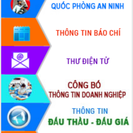
2026-2031
Đảm bảo cuộc bầu cử đại biểu Quốc
hội và đại biểu HĐND các cấp diễn ra
an toàn, hiệu quả, đúng quy định
Thủ tướng Chính phủ Phạm Minh Chính
kiểm tra, chỉ đạo hoàn thành các dự
án cao tốc và thăm khu tái định cư tại
Đắk Lắk
Sôi nổi Hội đua ngựa truyền thống Gò
Thì Thùng mừng Xuân Bính Ngọ 2026
Lãnh đạo tỉnh dâng hương tưởng niệm
tại Đập Đồng Cam đầu Xuân Bính Ngọ
Ngành nông nghiệp phấn đấu tăng
trưởng đạt 5,86% trong năm 2026
UBND tỉnh Đắk Lắk triển khai công tác
quốc phòng, quân sự địa phương năm
2026
Đắk Lắk tập trung toàn lực khắc phục
tồn tại IUU, sẵn sàng làm việc với
Đoàn thanh tra EC
Chủ tịch UBND tỉnh Tạ Anh Tuấn thăm,