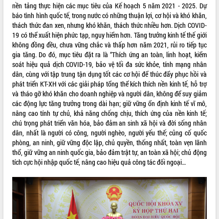
nền tảng thực hiện các mục tiêu của Kế hoạch 5 năm 2021 - 2025. Dự
Tháo gỡ những vướng mắc, đẩy mạnh
báo tình hình quốc tế, trong nước có những thuận lợi, cơ hội và khó khăn,
công tác cải cách thủ tục hành chính
thách thức đan xen, nhưng khó khăn, thách thức nhiều hơn. Dịch COVID-
tại Trung tâm Phục vụ hành chính
19 có thể xuất hiện phức tạp, nguy hiểm hơn. Tăng trưởng kinh tế thế giới
công tỉnh
không đồng đều, chưa vững chắc và thấp hơn năm 2021, rủi ro tiếp tục
Đắk Lắk: Tôn vinh 46 giải pháp tại Hội
gia tăng. Do đó, mục tiêu đặt ra là “Thích ứng an toàn, linh hoạt, kiểm
thi Sáng tạo Kỹ thuật 2024 - 2025
soát hiệu quả dịch COVID-19, bảo vệ tối đa sức khỏe, tính mạng nhân
Đắk Lắk rà soát, điều chỉnh Đề án 190
dân, cùng với tập trung tận dụng tốt các cơ hội để thúc đẩy phục hồi và
về phát triển nuôi trồng thủy sản
phát triển KT-XH với các giải pháp tổng thể kích thích nền kinh tế, hỗ trợ
và tháo gỡ khó khăn cho doanh nghiệp và người dân, không để suy giảm
Phó Chủ tịch UBND tỉnh Đắk Lắk
các động lực tăng trưởng trong dài hạn; giữ vững ổn định kinh tế vĩ mô,
Trương Công Thái kiểm tra thực địa
nâng cao tính tự chủ, khả năng chống chịu, thích ứng của nền kinh tế;
Dự án cao tốc Khánh Hòa - Buôn Ma
chú trọng phát triển văn hóa, bảo đảm an sinh xã hội và đời sống nhân
Thuột
dân, nhất là người có công, người nghèo, người yếu thế; củng cố quốc
Định vị cà phê Việt Nam như một “di
phòng, an ninh, giữ vững độc lập, chủ quyền, thống nhất, toàn vẹn lãnh
sản sống” trong dòng chảy toàn cầu
thổ, giữ vững an ninh quốc gia, bảo đảm trật tự, an toàn xã hội; chủ động
Xây dựng nông thôn mới: Nâng cao đời
tích cực hội nhập quốc tế, nâng cao hiệu quả công tác đối ngoại…
sống người dân từ những mô hình thiết
thực
Quyết liệt tháo gỡ vướng mắc, đẩy
nhanh tiến độ các dự án trọng điểm
trong Khu kinh tế Nam Phú Yên