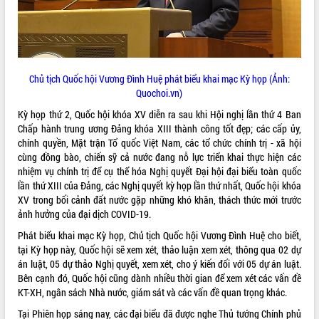
phát triển mới
Thường trực HĐND tỉnh Đắk Lắk gặp
mặt Đoàn chuyên gia y tế TP. Hồ Chí
Minh
THỐNG KÊ TRUY CẬP
Lễ truy điệu và an táng hài cốt liệt sĩ
Chủ tịch Quốc hội Vương Đình Huệ phát biểu khai mạc Kỳ họp (Ảnh:
tại Nghĩa trang Liệt sĩ xã Sơn Hòa
Hôm nay:
18820
Quochoi.vn)
Bàn giải pháp tháo gỡ khó khăn trong
Tất cả:
66031560
Kỳ họp thứ 2, Quốc hội khóa XV diễn ra sau khi Hội nghị lần thứ 4 Ban
xuất khẩu sầu riêng và triển khai quy
Chấp hành trung ương Đảng khóa XIII thành công tốt đẹp; các cấp ủy,
định EUDR
chính quyền, Mặt trận Tổ quốc Việt Nam, các tổ chức chính trị - xã hội
Thứ trưởng Bộ Nông nghiệp và Môi
cùng đồng bào, chiến sỹ cả nước đang nỗ lực triển khai thực hiện các
trường Nguyễn Hoàng Hiệp khảo sát
nhiệm vụ chính trị để cụ thể hóa Nghị quyết Đại hội đại biểu toàn quốc
vùng trồng và doanh nghiệp đóng gói
lần thứ XIII của Đảng, các Nghị quyết kỳ họp lần thứ nhất, Quốc hội khóa
sầu riêng tại Đắk Lắk
XV trong bối cảnh đất nước gặp những khó khăn, thách thức mới trước
ảnh hưởng của đại dịch COVID-19.
Trình diễn nghệ thuật chế biến các
món ăn từ sầu riêng
Phát biểu khai mạc Kỳ họp, Chủ tịch Quốc hội Vương Đình Huệ cho biết,
Đắk Lắk công bố Quy hoạch và xúc
tại Kỳ họp này, Quốc hội sẽ xem xét, thảo luận xem xét, thông qua 02 dự
tiến đầu tư tỉnh
án luật, 05 dự thảo Nghị quyết, xem xét, cho ý kiến đối với 05 dự án luật.
Bên cạnh đó, Quốc hội cũng dành nhiều thời gian để xem xét các vấn đề
Ngành cá ngừ Đắk Lắk chủ động thích
KT-XH, ngân sách Nhà nước, giám sát và các vấn đề quan trọng khác.
ứng để giữ vững thị trường xuất khẩu
Diễn đàn Kinh tế tư nhân Việt Nam đột
Tại Phiên họp sáng nay, các đại biểu đã được nghe Thủ tướng Chính phủ