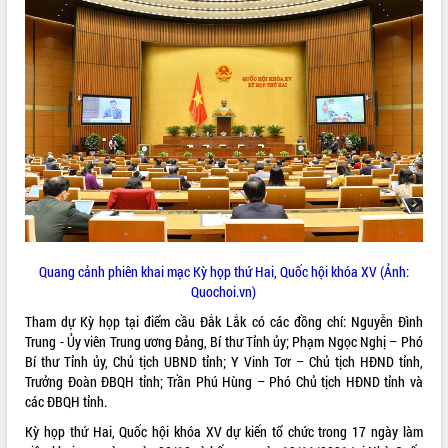
ĐIỂM TIN VĂN BẢN
QUY HOẠCH - KẾ HOẠCH
Quang cảnh phiên khai mạc Kỳ họp thứ Hai, Quốc hội khóa XV (Ảnh:
Quochoi.vn)
Tham dự Kỳ họp tại điểm cầu Đắk Lắk có các đồng chí: Nguyễn Đình
Trung - Ủy viên Trung ương Đảng, Bí thư Tỉnh ủy; Phạm Ngọc Nghị – Phó
Bí thư Tỉnh ủy, Chủ tịch UBND tỉnh; Y Vinh Tơr – Chủ tịch HĐND tỉnh,
Trưởng Đoàn ĐBQH tỉnh; Trần Phú Hùng – Phó Chủ tịch HĐND tỉnh và
các ĐBQH tỉnh.
Kỳ họp thứ Hai, Quốc hội khóa XV dự kiến tổ chức trong 17 ngày làm