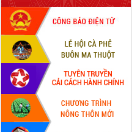
hai con số trong năm 2026
Tổ chức trang trọng Lễ hội Đền thờ
Lương Văn Chánh năm 2026
Phó Bí thư Tỉnh ủy Đắk Lắk Đỗ Hữu
Huy giữ chức Bí thư Đảng ủy Ủy Ban
Nhân dân tỉnh
Bệnh án điện tử thúc đẩy chuyển đổi
số y tế tại Đắk Lắk
Chuyển đổi số thư viện: Mở rộng
không gian tri thức trong thời đại số
Đánh giá, rút kinh nghiệm công tác tổ
chức diễn tập trước ngày bầu cử
Chương trình “Gặp gỡ hữu nghị –
Friendship Meeting New Year 2026”
Bầu cử Quốc hội và HĐND: Cử tri Đắk
Lắk gửi gắm niềm tin, kỳ vọng vào lá
phiếu
Đắk Lắk sẵn sàng các điều kiện cho
Ngày hội bầu cử đại biểu Quốc hội
khóa XVI và HĐND các cấp nhiệm kỳ