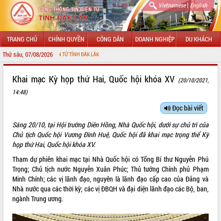
|
Vietnamese
English
TRANG CHỦ
CHÍNH QUYỀN
CÔNG DÂN
DOANH NGHIỆP
DU KHÁCH
Thứ sáu, 07/08/2026
G TIN ĐIỆN TỬ TỈNH ĐẮK LẮK
GIỚI THIỆU
Khai mạc Kỳ họp thứ Hai, Quốc hội khóa XV
(20/10/2021,
14:48)
LÃNH ĐẠO UBND TỈNH
Đọc bài viết
TIN TỨC SỰ KIỆN
Sáng 20/10, tại Hội trường Diên Hồng, Nhà Quốc hội, dưới sự chủ trì của
SỞ, BAN, NGÀNH
Chủ tịch Quốc hội Vương Đình Huệ, Quốc hội đã khai mạc trọng thể Kỳ
họp thứ Hai, Quốc hội khóa XV.
UBND CÁC XÃ, PHƯỜNG
Tham dự phiên khai mạc tại Nhà Quốc hội có Tổng Bí thư Nguyễn Phú
Trọng; Chủ tịch nước Nguyễn Xuân Phúc; Thủ tướng Chính phủ Phạm
THÔNG TIN CHỈ ĐẠO ĐIỀU HÀNH
Minh Chính; các vị lãnh đạo, nguyên là lãnh đạo cấp cao của Đảng và
Nhà nước qua các thời kỳ; các vị ĐBQH và đại diện lãnh đạo các Bộ, ban,
HỆ THỐNG VĂN BẢN
ngành Trung ương.
VĂN BẢN HĐND TỈNH