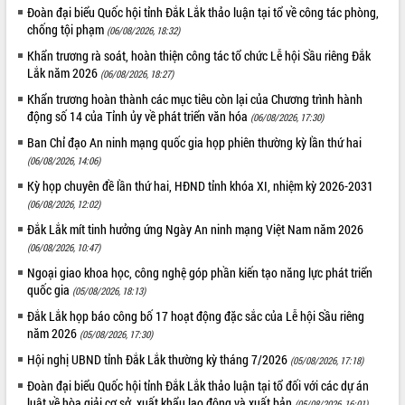
Đoàn đại biểu Quốc hội tỉnh Đắk Lắk thảo luận tại tổ về công tác phòng,
Tập huấn ứng dụng trí tuệ nhân tạo (AI)
chống tội phạm
trong thương mại điện tử năm 2026
(06/08/2026, 18:32)
Đoàn đại biểu Quốc hội tỉnh Đắk Lắk
Khẩn trương rà soát, hoàn thiện công tác tổ chức Lễ hội Sầu riêng Đắk
trao đổi thông tin trước Kỳ họp thứ
Lắk năm 2026
(06/08/2026, 18:27)
nhất, Quốc hội khóa XVI
Khẩn trương hoàn thành các mục tiêu còn lại của Chương trình hành
Quyết liệt cải cách hành chính, khơi
động số 14 của Tỉnh ủy về phát triển văn hóa
(06/08/2026, 17:30)
thông nguồn lực phát triển
Ban Chỉ đạo An ninh mạng quốc gia họp phiên thường kỳ lần thứ hai
Nâng cao hiệu lực, hiệu quả HĐND
(06/08/2026, 14:06)
tỉnh thông qua hiện đại hóa hành chính
Kỳ họp chuyên đề lần thứ hai, HĐND tỉnh khóa XI, nhiệm kỳ 2026-2031
Xã Ea Phê gắn cải cách hành chính với
(06/08/2026, 12:02)
chuyển đổi số
Đắk Lắk mít tinh hưởng ứng Ngày An ninh mạng Việt Nam năm 2026
Phó Chủ tịch Thường trực UBND tỉnh
(06/08/2026, 10:47)
Hồ Thị Nguyên Thảo làm việc tại Trung
tâm Phục vụ hành chính công xã Ea
Ngoại giao khoa học, công nghệ góp phần kiến tạo năng lực phát triển
Phê
quốc gia
(05/08/2026, 18:13)
Xây dựng nền hành chính số đồng
Đắk Lắk họp báo công bố 17 hoạt động đặc sắc của Lễ hội Sầu riêng
hành cùng nông dân dân, doanh nghiệp
năm 2026
(05/08/2026, 17:30)
Giai đoạn 2026-2030, Đắk Lắk phấn
Hội nghị UBND tỉnh Đắk Lắk thường kỳ tháng 7/2026
(05/08/2026, 17:18)
đấu có 77% xã đạt chuẩn nông thôn
Đoàn đại biểu Quốc hội tỉnh Đắk Lắk thảo luận tại tổ đối với các dự án
mới
luật về hòa giải cơ sở, xuất khẩu lao động và xuất bản
(05/08/2026, 16:01)