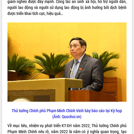
giảm nghèo được đẩy mạnh. Công tác an sinh xã hội, hỗ trợ người dân,
Hội thảo góp ý hồ sơ điều chỉnh quy
người lao động và người sử dụng lao động bị ảnh hưởng bởi dịch bệnh
hoạch tỉnh Đắk Lắk thời kỳ 2021-2030,
được triển khai tích cực, hiệu quả…
tầm nhìn đến năm 2050
Nâng cao hiệu quả hoạt động của các
doanh nghiệp nhà nước
Hội nghị triển khai kết nối mạng
truyền số liệu chuyên dùng phục vụ cơ
quan Đảng, Nhà nước
Lễ phát động chuỗi hoạt động chung
tay làm sạch môi trường
Xã Ea Kar bước chuyển mình trong
công tác cải cách hành chính mô hình
mới
UBND tỉnh họp báo định kỳ tháng 4
năm 2026
Hội thảo khoa học “Giải pháp thúc đẩy
phát triển nền kinh tế xanh tại tỉnh
Thủ tướng Chính phủ Phạm Minh Chính trình bày báo cáo tại Kỳ họp
Đắk Lắk”
(Ảnh: Quochoi.vn)
Tăng cường giám sát, đôn đốc thực
Về mục tiêu, nhiệm vụ phát triển KT-XH năm 2022, Thủ tướng Chính phủ
hiện nhiệm vụ quản lý tài sản công
Phạm Minh Chính nêu rõ, năm 2022 là năm có ý nghĩa quan trọng, tạo
hàng tuần