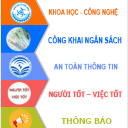
chúc mừng các bệnh viện nhân Ngày
Thầy thuốc Việt Nam
Rộn ràng lễ hội truyền thống Sông
nước Đà Nông lần thứ I năm 2026
Kỳ họp Chuyên đề lần thứ Năm, HĐND
tỉnh Đắk Lắk thông qua các nghị quyết
quan trọng
Thống nhất danh sách giới thiệu ứng
cử đại biểu Quốc hội khoá XVI và đại
biểu HĐND tỉnh Đắk Lắk, nhiệm kỳ
2026-2031
Phát động hai phong trào thi đua quan
trọng trong kỷ nguyên mới
Hội nghị lần thứ tư Ban Chỉ đạo công
tác bầu cử tỉnh Đắk Lắk
Hội nghị Báo cáo viên Trung ương
tháng 01/2026
Phó Thủ tướng Hồ Quốc Dũng đánh giá
cao kết quả Chiến dịch Quang Trung
tại Đắk Lắk