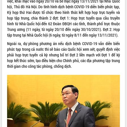
việc, khai mạc vào ngày 20/10 và bế mạc ngày 13/11/2021 tại Nhà Quốc
hội, Thủ đô Hà Nội. Do tình hình dịch bệnh COVID-19 diễn biến phức tạp,
VIDEO
Kỳ họp thứ Hai được tổ chức theo hình thức kết hợp họp trực tuyến và
Loading the player...
họp tập trung, chia thành 2 đợt: Đợt 1: Họp trực tuyến qua cầu truyền
hình từ Nhà Quốc hội đến 62 Đoàn ĐBQH các tỉnh, thành phố trực thuộc
Khám bệnh, cấp phát thuốc miễn phí
Trung ương (11 ngày, từ ngày 20/10 đến ngày 30/10/2021). Đợt 2: Họp
và tặng quà người dân xã Cư Pui
tập trung tại Nhà Quốc hội (6 ngày, từ ngày 8/11 đến ngày 13/11/2021).
Hội nghị UBND tỉnh Đắk Lắk thường kỳ
Ngoài ra, dự phòng phương án nếu dịch bệnh COVID-19 vẫn diễn biến
tháng 7/2026
phức tạp trong cả nước thì sẽ báo cáo Quốc hội xem xét, quyết định việc
Lễ truy tặng danh hiệu “Bà Mẹ Việt
phải họp trực tuyến cả kỳ nhưng bố trí Đợt 2 liền mạch với Đợt 1 để kỳ
Nam Anh hùng” và trao Huân chương
họp kết thúc sớm, tạo điều kiện cho Chính phủ, các địa phương tập trung
Lao động
thời gian cho công tác phòng, chống dịch.
ALBUM ẢNH
UBND tỉnh Đắk Lắk triển khai nhiệm
vụ 6 tháng cuối năm 2026
Kỳ họp thứ Hai, Hội đồng nhân dân
tỉnh khóa XI quyết nghị nhiều nội dung
quan trọng
Bí thư Tỉnh ủy Lương Nguyễn Minh
Triết thăm, tặng quà người có công với
cách mạng
Rà soát, hoàn thiện hệ thống thiết chế
văn hóa, thể thao đáp ứng yêu cầu
LIÊN KẾT WEB