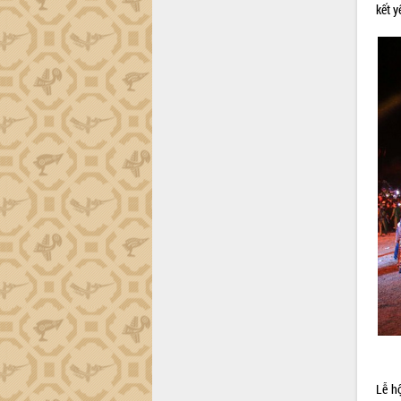
Dự án cao tốc Khánh Hòa - Buôn Ma
kết 
Thuột
Định vị cà phê Việt Nam như một “di
sản sống” trong dòng chảy toàn cầu
Xây dựng nông thôn mới: Nâng cao đời
sống người dân từ những mô hình thiết
thực
Quyết liệt tháo gỡ vướng mắc, đẩy
nhanh tiến độ các dự án trọng điểm
trong Khu kinh tế Nam Phú Yên
Hòn Yến phát triển du lịch gắn với bảo
tồn biển
Lấy ý kiến điều chỉnh Quy hoạch tỉnh
Đắk Lắk thời kỳ 2021-2030, tầm nhìn
đến năm 2050
Phát động chiến dịch 30 ngày đêm
giải phóng mặt bằng Tuyến đường bộ
ven biển
Đắk Lắk nỗ lực thúc đẩy tăng trưởng
kinh tế từ 10% trở lên trong Quý
Lễ h
II/2026