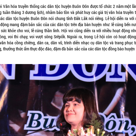
ội Văn hóa truyền thống các dân tộc huyện Buôn Đôn được tổ chức 2 năm một lầ
ng tuần tháng 3 dương lịch), nhằm bảo tồn và phát huy các giá trị văn hóa truyền 
các dân tộc huyện Buôn Đôn nói chung tỉnh Đắk Lắk nói riêng. Lễ hội diễn ra với 
 động mang đậm bản sắc của các dân tộc trên địa bàn huyện như: lễ cúng bến nướ
sức khỏe cho voi, lễ cúng thần linh. Hội voi cũng diễn ra với nhiều hoạt động nh
óng, voi thi chạy, voi vượt sông Srêpốk. Ngoài ra, trong Lễ hội còn có hoạt động
 văn hóa cồng chiêng, dân ca, dân vũ, trình diễn nhạc cụ dân tộc và trang phục t
g, thưởng thức ẩm thực độc đáo, đậm đà bản sắc của các dân tộc đồng bào huyện