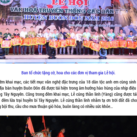
Ban tổ chức tặng cờ, hoa cho các đơn vị tham gia Lễ hội.
đêm khai mạc, các tiết mục văn nghệ đặc trưng của 18 dân tộc anh em cùng sinh
 địa bàn huyện Buôn Đôn đã được tái hiện trong âm hưởng hào hùng của nhịp điệu
ng Tây Nguyên. Cũng trong đêm khai mạc, Lễ cúng thần linh (Yàng) cũng được tái
g đêm lửa trại huyền bí Tây Nguyên. Lễ cúng thần linh nhằm tạ ơn trời đất đã ch
 bội thu, cầu cho mưa thuận gió hòa, buôn làng có nhiều sức khỏe...