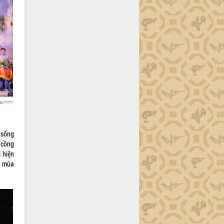
 sống
 cồng
 hiện
o mùa