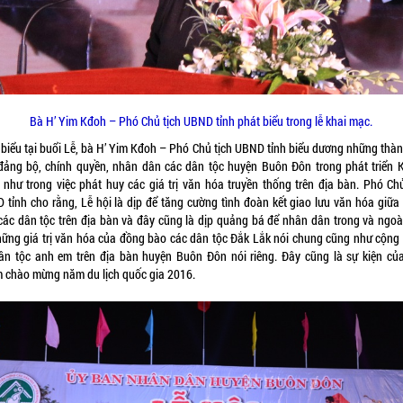
Bà H’ Yim Kđoh – Phó Chủ tịch UBND tỉnh phát biểu trong lễ khai mạc.
 biểu tại buổi Lễ, bà H’ Yim Kđoh – Phó Chủ tịch UBND tỉnh biểu dương những thàn
đảng bộ, chính quyền, nhân dân các dân tộc huyện Buôn Đôn trong phát triển 
 như trong việc phát huy các giá trị văn hóa truyền thống trên địa bàn. Phó Chủ
 tỉnh cho rằng, Lễ hội là dịp để tăng cường tình đoàn kết giao lưu văn hóa giữa
các dân tộc trên địa bàn và đây cũng là dịp quảng bá để nhân dân trong và ngoài
hững giá trị văn hóa của đồng bào các dân tộc Đắk Lắk nói chung cũng như cộng
ân tộc anh em trên địa bàn huyện Buôn Đôn nói riêng. Đây cũng là sự kiện của
 chào mừng năm du lịch quốc gia 2016.