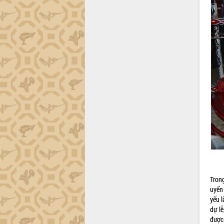
công tác cải cách hành chính mô hình
mới
UBND tỉnh họp báo định kỳ tháng 4
năm 2026
Hội thảo khoa học “Giải pháp thúc đẩy
phát triển nền kinh tế xanh tại tỉnh
Đắk Lắk”
Tăng cường giám sát, đôn đốc thực
hiện nhiệm vụ quản lý tài sản công
hàng tuần
Tháo gỡ những vướng mắc, đẩy mạnh
công tác cải cách thủ tục hành chính
tại Trung tâm Phục vụ hành chính
công tỉnh
Đắk Lắk: Tôn vinh 46 giải pháp tại Hội
thi Sáng tạo Kỹ thuật 2024 - 2025
Tron
Đắk Lắk rà soát, điều chỉnh Đề án 190
uyển
về phát triển nuôi trồng thủy sản
yếu l
Phó Chủ tịch UBND tỉnh Đắk Lắk
dự l
Trương Công Thái kiểm tra thực địa
được