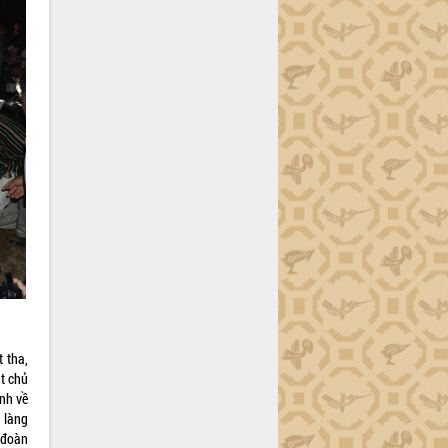
 tha,
t chủ
inh về
 làng
 đoàn