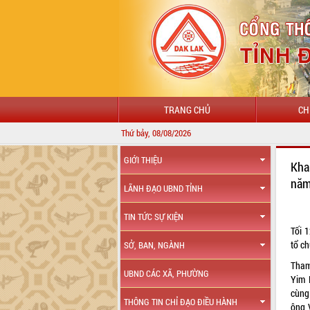
TRANG CHỦ
CH
Thứ bảy, 08/08/2026
GIỚI THIỆU
Kha
năm
LÃNH ĐẠO UBND TỈNH
TIN TỨC SỰ KIỆN
Tối 
tổ c
SỞ, BAN, NGÀNH
Tham
UBND CÁC XÃ, PHƯỜNG
Yim 
cùng
THÔNG TIN CHỈ ĐẠO ĐIỀU HÀNH
ông 