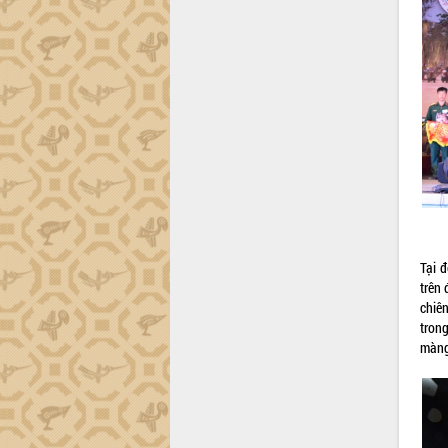
trường Nguyễn Hoàng Hiệp khảo sát
vùng trồng và doanh nghiệp đóng gói
sầu riêng tại Đắk Lắk
Trình diễn nghệ thuật chế biến các
món ăn từ sầu riêng
Đắk Lắk công bố Quy hoạch và xúc
tiến đầu tư tỉnh
Ngành cá ngừ Đắk Lắk chủ động thích
ứng để giữ vững thị trường xuất khẩu
Diễn đàn Kinh tế tư nhân Việt Nam đột
phá cơ chế - Hợp tác công tư
Đề án 06 tạo bước ngoặt đột phá trong
Tại 
cải cách hành chính tỉnh Đắk Lắk
trên
Kết nối tour, đẩy mạnh chuyển đổi số
chiê
để phát triển du lịch Đắk Lắk
tron
Khởi động Dự án Đầu tư xây dựng hạ
màng
tầng kỹ thuật Cụm công nghiệp Tân
Tiến
Gặp mặt các cơ quan báo chí nhân Kỷ
niệm 101 năm Ngày Báo chí Cách
mạng Việt Nam