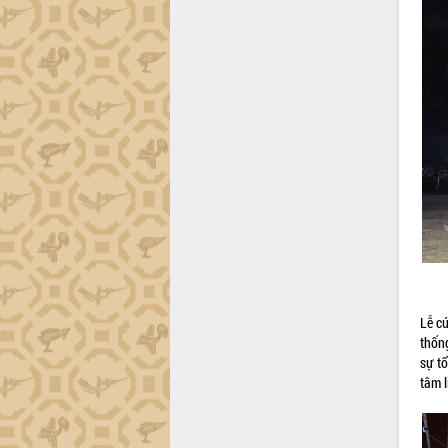
Đắk Lắk sơ kết 4 năm triển khai thực
hiện Đề án 06 của Chính phủ
Họp báo thông tin về Hội nghị Công bố
Quy hoạch và Xúc tiến đầu tư tỉnh Đắk
Lắk
Khơi thông điểm nghẽn, đẩy nhanh
giải ngân vốn khắc phục thiên tai
HĐND tỉnh thông qua điều chỉnh Quy
hoạch tỉnh thời kỳ 2021-2030
Hội thảo góp ý hồ sơ điều chỉnh quy
hoạch tỉnh Đắk Lắk thời kỳ 2021-2030,
tầm nhìn đến năm 2050
Nâng cao hiệu quả hoạt động của các
doanh nghiệp nhà nước
Lễ cú
Hội nghị triển khai kết nối mạng
thốn
truyền số liệu chuyên dùng phục vụ cơ
sự t
quan Đảng, Nhà nước
tâm l
Lễ phát động chuỗi hoạt động chung
tay làm sạch môi trường
Xã Ea Kar bước chuyển mình trong