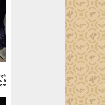
truyền
g, là
nghĩa