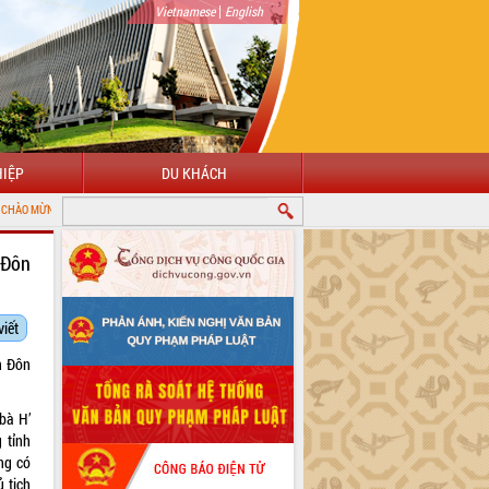
|
Vietnamese
English
IỆP
DU KHÁCH
ỔNG THÔNG TIN ĐIỆN TỬ TỈNH ĐẮK LẮK
 Đôn
viết
n Đôn
bà H’
 tỉnh
ng có
 tịch