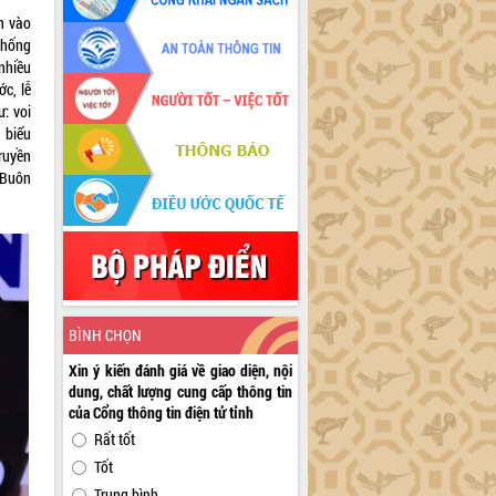
n vào
thống
nhiều
c, lễ
ư: voi
 biểu
ruyền
 Buôn
BÌNH CHỌN
Xin ý kiến đánh giá về giao diện, nội
dung, chất lượng cung cấp thông tin
của Cổng thông tin điện tử tỉnh
Rất tốt
Tốt
Trung bình