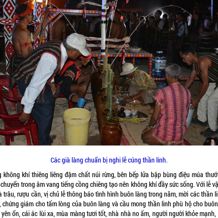
Các già làng chuẩn bị nghi lễ cúng thần linh.
g không khí thiêng liêng đậm chất núi rừng, bên bếp lửa bập bùng điệu múa thướt
 chuyển trong âm vang tiếng cồng chiêng tạo nên không khí đầy sức sống. Với lễ vậ
à trâu, rượu cần, vị chủ lễ thông báo tình hình buôn làng trong năm, mời các thần l
ễ, chứng giám cho tấm lòng của buôn làng và cầu mong thần linh phù hộ cho buôn
 yên ổn, cái ác lùi xa, mùa màng tươi tốt, nhà nhà no ấm, người người khỏe mạnh,