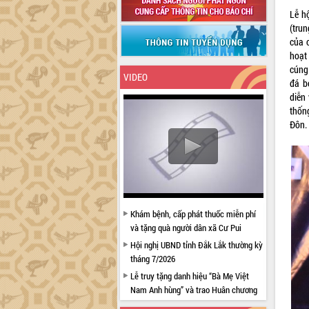
Lễ h
(tru
của 
hoạt
cúng 
VIDEO
đá b
diễn
thốn
Đôn.
Khám bệnh, cấp phát thuốc miễn phí
và tặng quà người dân xã Cư Pui
Hội nghị UBND tỉnh Đắk Lắk thường kỳ
tháng 7/2026
Lễ truy tặng danh hiệu “Bà Mẹ Việt
Nam Anh hùng” và trao Huân chương
Lao động