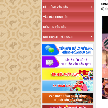
UBND
HỆ THỐNG VĂN BẢN
sĩ, 
VĂN BẢN HĐND TỈNH
ĐIỂM TIN VĂN BẢN
QUY HOẠCH - KẾ HOẠCH