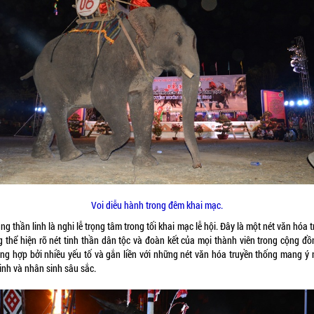
Voi diễu hành trong đêm khai mạc.
ng thần linh là nghi lễ trọng tâm trong tối khai mạc lễ hội. Đây là một nét văn hóa 
g thể hiện rõ nét tinh thần dân tộc và đoàn kết của mọi thành viên trong cộng đồn
ổng hợp bởi nhiều yếu tố và gắn liền với những nét văn hóa truyền thống mang ý 
inh và nhân sinh sâu sắc.