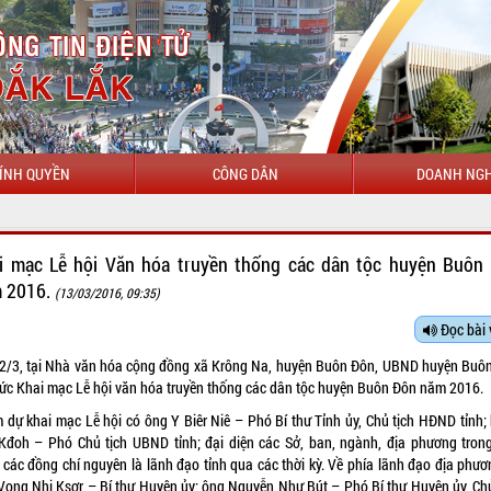
ÍNH QUYỀN
CÔNG DÂN
DOANH NGH
CHÀO MỪNG ĐẾN VỚI C
i mạc Lễ hội Văn hóa truyền thống các dân tộc huyện Buôn
 2016.
(13/03/2016, 09:35)
Đọc bài 
12/3, tại Nhà văn hóa cộng đồng xã Krông Na, huyện Buôn Đôn, UBND huyện Buô
hức Khai mạc Lễ hội văn hóa truyền thống các dân tộc huyện Buôn Đôn năm 2016.
 dự khai mạc Lễ hội có ông Y Biêr Niê – Phó Bí thư Tỉnh ủy, Chủ tịch HĐND tỉnh; 
Kđoh – Phó Chủ tịch UBND tỉnh; đại diện các Sở, ban, ngành, địa phương trong
 các đồng chí nguyên là lãnh đạo tỉnh qua các thời kỳ. Về phía lãnh đạo địa phươ
Vong Nhi Ksơr – Bí thư Huyện ủy; ông Nguyễn Như Bút – Phó Bí thư Huyện ủy, Chủ