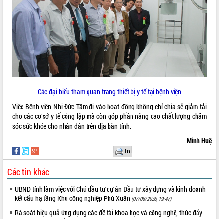
quan trọng
Bí thư Tỉnh ủy Lương Nguyễn Minh
Triết thăm, tặng quà người có công với
cách mạng
Rà soát, hoàn thiện hệ thống thiết chế
văn hóa, thể thao đáp ứng yêu cầu
LIÊN KẾT WEB
phát triển mới
Thường trực HĐND tỉnh Đắk Lắk gặp
Các đại biểu tham quan trang thiết bị y tế tại bệnh viện
mặt Đoàn chuyên gia y tế TP. Hồ Chí
Minh
Việc Bệnh viện Nhi Đức Tâm đi vào hoạt động không chỉ chia sẻ giảm tải
THỐNG KÊ TRUY CẬP
cho các cơ sở y tế công lập mà còn góp phần nâng cao chất lượng chăm
Lễ truy điệu và an táng hài cốt liệt sĩ
sóc sức khỏe cho nhân dân trên địa bàn tỉnh.
tại Nghĩa trang Liệt sĩ xã Sơn Hòa
Hôm nay:
26612
Bàn giải pháp tháo gỡ khó khăn trong
Tất cả:
66071935
Minh Huệ
xuất khẩu sầu riêng và triển khai quy
In
định EUDR
Các tin khác
Thứ trưởng Bộ Nông nghiệp và Môi
trường Nguyễn Hoàng Hiệp khảo sát
UBND tỉnh làm việc với Chủ đầu tư dự án Đầu tư xây dựng và kinh doanh
vùng trồng và doanh nghiệp đóng gói
kết cấu hạ tầng Khu công nghiệp Phú Xuân
(07/08/2026, 19:47)
sầu riêng tại Đắk Lắk
Trình diễn nghệ thuật chế biến các
Rà soát hiệu quả ứng dụng các đề tài khoa học và công nghệ, thúc đẩy