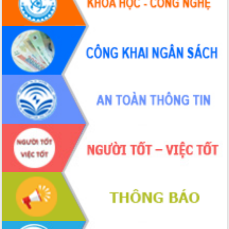
Thứ trưởng Bộ Y tế làm việc với tỉnh
Đắk Lắk về phát triển nhân lực y tế
cho trạm y tế cấp xã
Du lịch Đắk Lắk nâng tầm trải nghiệm
du khách thông qua Hệ thống cơ sở dữ
liệu và Bản đồ số
Tập huấn ứng dụng trí tuệ nhân tạo (AI)
trong thương mại điện tử năm 2026
Đoàn đại biểu Quốc hội tỉnh Đắk Lắk
trao đổi thông tin trước Kỳ họp thứ
nhất, Quốc hội khóa XVI
Quyết liệt cải cách hành chính, khơi
thông nguồn lực phát triển
Nâng cao hiệu lực, hiệu quả HĐND
tỉnh thông qua hiện đại hóa hành chính
Xã Ea Phê gắn cải cách hành chính với
chuyển đổi số
Phó Chủ tịch Thường trực UBND tỉnh
Hồ Thị Nguyên Thảo làm việc tại Trung
tâm Phục vụ hành chính công xã Ea
Phê