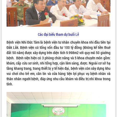
ĐIỂM TIN VĂN BẢN
QUY HOẠCH - KẾ HOẠCH
Các đại biểu tham dự buổi Lễ
Bệnh viện Nhi Đức Tâm là bệnh viện tư nhân chuyên khoa nhi đầu tiên tại
Đắk Lắk. Bệnh viện có tổng vốn đầu tư 100 tỷ đồng (không kể tiền thuê
đất 50 năm) được xây dựng trên diện tích 9.998m2 với quy mô 50 giường
bệnh. Bệnh viện hiện có 3 phòng chức năng và 5 khoa chuyên môn gồm:
khám, cấp cứu sơ sinh, nhi tổng hợp, cận lâm sàng, dược. Ngoài cơ sở hạ
tầng khang trang, trang thiết bị y tế hiện đại, bệnh viện còn xây dựng khu
vui chơi cho trẻ em, căn tin và cửa hàng tiện lợi phục vụ bệnh nhân và
thân nhân người bệnh, đáp ứng nhu cầu khám và điều trị nhi khoa trong
tỉnh.