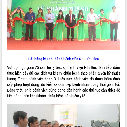
VIDEO
Cắt băng khánh thành bệnh viện Nhi Đức Tâm
Khám bệnh, cấp phát thuốc miễn phí
Với đội ngũ gồm 76 cán bộ, y bác sĩ, Bệnh viện Nhi Đức Tâm bảo đảm
và tặng quà người dân xã Cư Pui
thực hiện đầy đủ các dịch vụ khám, chữa bệnh theo phân tuyến kỹ thuật
Hội nghị UBND tỉnh Đắk Lắk thường kỳ
tương đương bệnh viện hạng 3. Hiện nay, bệnh viện đã được thẩm định
tháng 7/2026
cấp phép hoạt động, dự kiến sẽ đón tiếp bệnh nhân trong thời gian tới.
Lễ truy tặng danh hiệu “Bà Mẹ Việt
Đồng thời, phía bệnh viện cũng đang tiến hành các thủ tục cần thiết để
Nam Anh hùng” và trao Huân chương
tiến hành triển khai khám, chữa bệnh bảo hiểm y tế.
Lao động
ALBUM ẢNH
UBND tỉnh Đắk Lắk triển khai nhiệm
vụ 6 tháng cuối năm 2026
Kỳ họp thứ Hai, Hội đồng nhân dân
tỉnh khóa XI quyết nghị nhiều nội dung