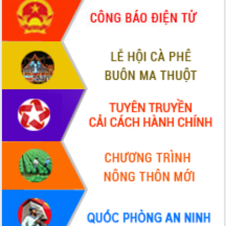
Hội thảo khoa học “Giải pháp thúc đẩy
phát triển nền kinh tế xanh tại tỉnh
Đắk Lắk”
Tăng cường giám sát, đôn đốc thực
hiện nhiệm vụ quản lý tài sản công
hàng tuần
Tháo gỡ những vướng mắc, đẩy mạnh
công tác cải cách thủ tục hành chính
tại Trung tâm Phục vụ hành chính
công tỉnh
Đắk Lắk: Tôn vinh 46 giải pháp tại Hội
thi Sáng tạo Kỹ thuật 2024 - 2025
Đắk Lắk rà soát, điều chỉnh Đề án 190
về phát triển nuôi trồng thủy sản
Phó Chủ tịch UBND tỉnh Đắk Lắk
Trương Công Thái kiểm tra thực địa
Dự án cao tốc Khánh Hòa - Buôn Ma
Thuột
Định vị cà phê Việt Nam như một “di
sản sống” trong dòng chảy toàn cầu