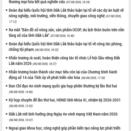
thương mại hóa kết quả nghiên cứu
món ăn từ sầu riêng
(07/08/2026, 18:34)
Đắk Lắk công bố Quy hoạch và xúc
Đoàn đại biểu Quốc hội tỉnh Đắk Lắk thảo luận tại tổ về các dự án luật về
tiến đầu tư tỉnh
nông nghiệp, môi trường, viễn thông, chuyển giao công nghệ
(07/08/2026,
17:12)
Ngành cá ngừ Đắk Lắk chủ động thích
ứng để giữ vững thị trường xuất khẩu
Ra mắt “Bản đồ số nông sản, sản phẩm OCOP, du lịch thôn buôn trên nền
tảng số của tỉnh Đắk Lắk”
Diễn đàn Kinh tế tư nhân Việt Nam đột
(07/08/2026, 16:46)
phá cơ chế - Hợp tác công tư
Đoàn đại biểu Quốc hội tỉnh Đắk Lắk thảo luận tại tổ về công tác phòng,
Đề án 06 tạo bước ngoặt đột phá trong
chống tội phạm
(06/08/2026, 18:32)
cải cách hành chính tỉnh Đắk Lắk
Khẩn trương rà soát, hoàn thiện công tác tổ chức Lễ hội Sầu riêng Đắk
Kết nối tour, đẩy mạnh chuyển đổi số
Lắk năm 2026
(06/08/2026, 18:27)
để phát triển du lịch Đắk Lắk
Khẩn trương hoàn thành các mục tiêu còn lại của Chương trình hành
Khởi động Dự án Đầu tư xây dựng hạ
động số 14 của Tỉnh ủy về phát triển văn hóa
(06/08/2026, 17:30)
tầng kỹ thuật Cụm công nghiệp Tân
Ban Chỉ đạo An ninh mạng quốc gia họp phiên thường kỳ lần thứ hai
Tiến
(06/08/2026, 14:06)
Gặp mặt các cơ quan báo chí nhân Kỷ
niệm 101 năm Ngày Báo chí Cách
Kỳ họp chuyên đề lần thứ hai, HĐND tỉnh khóa XI, nhiệm kỳ 2026-2031
mạng Việt Nam
(06/08/2026, 12:02)
Đắk Lắk sơ kết 4 năm triển khai thực
Đắk Lắk mít tinh hưởng ứng Ngày An ninh mạng Việt Nam năm 2026
hiện Đề án 06 của Chính phủ
(06/08/2026, 10:47)
Họp báo thông tin về Hội nghị Công bố
Ngoại giao khoa học, công nghệ góp phần kiến tạo năng lực phát triển