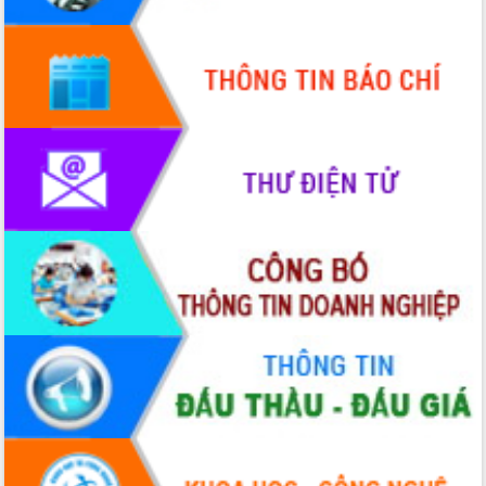
Xây dựng nông thôn mới: Nâng cao đời
sống người dân từ những mô hình thiết
thực
Quyết liệt tháo gỡ vướng mắc, đẩy
nhanh tiến độ các dự án trọng điểm
trong Khu kinh tế Nam Phú Yên
Hòn Yến phát triển du lịch gắn với bảo
tồn biển
Lấy ý kiến điều chỉnh Quy hoạch tỉnh
Đắk Lắk thời kỳ 2021-2030, tầm nhìn
đến năm 2050
Phát động chiến dịch 30 ngày đêm
giải phóng mặt bằng Tuyến đường bộ
ven biển
Đắk Lắk nỗ lực thúc đẩy tăng trưởng
kinh tế từ 10% trở lên trong Quý
II/2026
Đắk Lắk ký kết thỏa thuận hợp tác về
chuyển đổi số giai đoạn 2026 – 2030
với Tập đoàn Bưu chính Viễn thông
Việt Nam