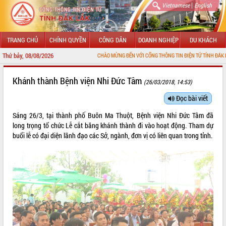
|
Vietnamese
English
TRANG CHỦ
CHÍNH QUYỀN
CÔNG DÂN
DOANH NGHIỆP
DU KHÁCH
Thứ bảy, 08/08/2026
CHÀO MỪNG ĐẾN VỚI CỔNG THÔNG TIN ĐIỆN TỬ TỈNH ĐẮK LẮK
GIỚI THIỆU
Khánh thành Bệnh viện Nhi Đức Tâm
(26/03/2018, 14:53)
LÃNH ĐẠO UBND TỈNH
Đọc bài viết
Sáng 26/3, tại thành phố Buôn Ma Thuột, Bệnh viện Nhi Đức Tâm đã
TIN TỨC SỰ KIỆN
long trọng tổ chức Lễ cắt băng khánh thành đi vào hoạt động. Tham dự
buổi lễ có đại diện lãnh đạo các Sở, ngành, đơn vị có liên quan trong tỉnh.
SỞ, BAN, NGÀNH
UBND CÁC XÃ, PHƯỜNG
THÔNG TIN CHỈ ĐẠO ĐIỀU HÀNH
HỆ THỐNG VĂN BẢN
VĂN BẢN HĐND TỈNH