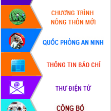
với Tập đoàn Bưu chính Viễn thông
Việt Nam
Thứ trưởng Bộ Y tế làm việc với tỉnh
Đắk Lắk về phát triển nhân lực y tế
cho trạm y tế cấp xã
Du lịch Đắk Lắk nâng tầm trải nghiệm
du khách thông qua Hệ thống cơ sở dữ
liệu và Bản đồ số
Tập huấn ứng dụng trí tuệ nhân tạo (AI)
trong thương mại điện tử năm 2026
Đoàn đại biểu Quốc hội tỉnh Đắk Lắk
trao đổi thông tin trước Kỳ họp thứ
nhất, Quốc hội khóa XVI
Quyết liệt cải cách hành chính, khơi
thông nguồn lực phát triển
Nâng cao hiệu lực, hiệu quả HĐND
tỉnh thông qua hiện đại hóa hành chính
Xã Ea Phê gắn cải cách hành chính với
chuyển đổi số
Phó Chủ tịch Thường trực UBND tỉnh