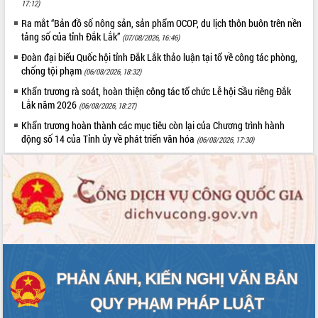
17:12)
UBND tỉnh họp báo định kỳ tháng 4
Ra mắt “Bản đồ số nông sản, sản phẩm OCOP, du lịch thôn buôn trên nền
năm 2026
tảng số của tỉnh Đắk Lắk”
(07/08/2026, 16:46)
Hội thảo khoa học “Giải pháp thúc đẩy
Đoàn đại biểu Quốc hội tỉnh Đắk Lắk thảo luận tại tổ về công tác phòng,
phát triển nền kinh tế xanh tại tỉnh
chống tội phạm
(06/08/2026, 18:32)
Đắk Lắk”
Khẩn trương rà soát, hoàn thiện công tác tổ chức Lễ hội Sầu riêng Đắk
Tăng cường giám sát, đôn đốc thực
Lắk năm 2026
hiện nhiệm vụ quản lý tài sản công
(06/08/2026, 18:27)
hàng tuần
Khẩn trương hoàn thành các mục tiêu còn lại của Chương trình hành
Tháo gỡ những vướng mắc, đẩy mạnh
động số 14 của Tỉnh ủy về phát triển văn hóa
(06/08/2026, 17:30)
công tác cải cách thủ tục hành chính
tại Trung tâm Phục vụ hành chính
công tỉnh
Đắk Lắk: Tôn vinh 46 giải pháp tại Hội
thi Sáng tạo Kỹ thuật 2024 - 2025
Đắk Lắk rà soát, điều chỉnh Đề án 190
về phát triển nuôi trồng thủy sản
Phó Chủ tịch UBND tỉnh Đắk Lắk
Trương Công Thái kiểm tra thực địa
Dự án cao tốc Khánh Hòa - Buôn Ma
Thuột