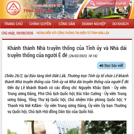
|
Vietnamese
English
TRANG CHỦ
CHÍNH QUYỀN
CÔNG DÂN
DOANH NGHIỆP
DU KHÁCH
Chủ nhật, 09/08/2026
CHÀO MỪNG ĐẾN VỚI CỔNG THÔNG TIN ĐIỆN TỬ TỈNH ĐẮK LẮK
GIỚI THIỆU
Khánh thành Nhà truyền thống của Tỉnh ủy và Nhà dài
truyền thống của người Ê đê
(26/02/2023, 18:16)
LÃNH ĐẠO UBND TỈNH
Đọc bài viết
TIN TỨC SỰ KIỆN
Chiều 26/2, tại Bảo tàng tỉnh Đắk Lắk, Thường trực Tỉnh ủy tổ chức Lễ khánh
SỞ, BAN, NGÀNH
thành Nhà truyền thống của Tỉnh ủy và Nhà dài truyền thống của người Ê đê.
Đến dự Lễ khánh thành có các đồng chí: Nguyễn Khắc Định - Ủy viên
UBND CÁC XÃ, PHƯỜNG
Trung ương Đảng, Phó Chủ tịch Quốc hội; Bùi Văn Cường - Ủy viên Trung
ương Đảng, Tổng Thư ký Quốc hội, Chủ nhiệm Văn phòng Quốc hội; Y
Thanh Hà Niê Kđăm - Ủy viên Trung ương Đảng, Ủy viên Ủy ban Thường
THÔNG TIN CHỈ ĐẠO ĐIỀU HÀNH
vụ Quốc hội, Chủ tịch Hội đồng Dân tộc của Quốc hội.
HỆ THỐNG VĂN BẢN
VĂN BẢN HĐND TỈNH