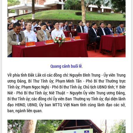
ĐIỂM TIN VĂN BẢN
QUY HOẠCH - KẾ HOẠCH
Quang cảnh buổi lễ.
Về phía tỉnh Đắk Lắk có các đồng chí: Nguyễn Đình Trung - Ủy viên Trung
ương Đảng, Bí Thư Tỉnh ủy; Phạm Minh Tấn - Phó Bí thư Thường trực
Tỉnh ủy; Phạm Ngọc Nghị - Phó Bí thư Tỉnh ủy, Chủ tịch UBND tỉnh; Y Biêr
Niê - Phó Bí thư Tỉnh ủy; Niê Thuật – Nguyên Ủy viên Trung ương Đảng,
Bí thư Tỉnh ủy; các đồng chí Ủy viên Ban Thường vụ Tỉnh ủy; đại diện lãnh
đạo HĐND, UBND, Ủy ban MTTQ Việt Nam tỉnh cùng lãnh đạo các sở,
ban, ngành liên quan.