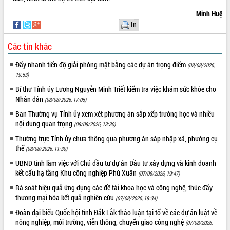
hiện Đề án 06 của Chính phủ
Minh Huệ
Họp báo thông tin về Hội nghị Công bố
Quy hoạch và Xúc tiến đầu tư tỉnh Đắk
In
Lắk
Các tin khác
Khơi thông điểm nghẽn, đẩy nhanh
giải ngân vốn khắc phục thiên tai
Đẩy nhanh tiến độ giải phóng mặt bằng các dự án trọng điểm
(08/08/2026,
HĐND tỉnh thông qua điều chỉnh Quy
19:53)
hoạch tỉnh thời kỳ 2021-2030
Bí thư Tỉnh ủy Lương Nguyễn Minh Triết kiểm tra việc khám sức khỏe cho
Hội thảo góp ý hồ sơ điều chỉnh quy
Nhân dân
(08/08/2026, 17:05)
hoạch tỉnh Đắk Lắk thời kỳ 2021-2030,
Ban Thường vụ Tỉnh ủy xem xét phương án sắp xếp trường học và nhiều
tầm nhìn đến năm 2050
nội dung quan trọng
(08/08/2026, 13:30)
Nâng cao hiệu quả hoạt động của các
doanh nghiệp nhà nước
Thường trực Tỉnh ủy chưa thông qua phương án sáp nhập xã, phường cụ
thể
(08/08/2026, 11:30)
Hội nghị triển khai kết nối mạng
truyền số liệu chuyên dùng phục vụ cơ
UBND tỉnh làm việc với Chủ đầu tư dự án Đầu tư xây dựng và kinh doanh
quan Đảng, Nhà nước
kết cấu hạ tầng Khu công nghiệp Phú Xuân
(07/08/2026, 19:47)
Lễ phát động chuỗi hoạt động chung
Rà soát hiệu quả ứng dụng các đề tài khoa học và công nghệ, thúc đẩy
tay làm sạch môi trường
thương mại hóa kết quả nghiên cứu
(07/08/2026, 18:34)
Xã Ea Kar bước chuyển mình trong
Đoàn đại biểu Quốc hội tỉnh Đắk Lắk thảo luận tại tổ về các dự án luật về
công tác cải cách hành chính mô hình
nông nghiệp, môi trường, viễn thông, chuyển giao công nghệ
(07/08/2026,
mới