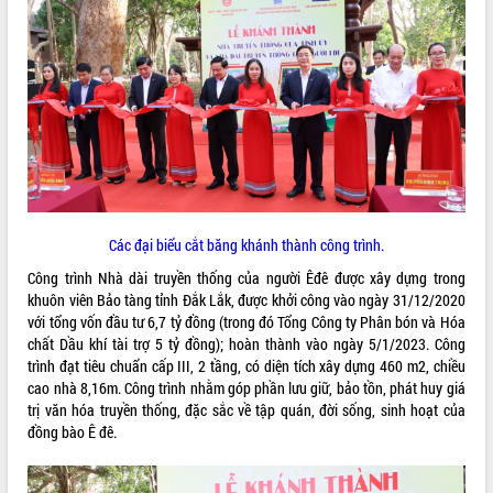
VIDEO
Các đại biểu cắt băng khánh thành công trình.
Trailer Lễ hội Sầu riêng Đắk Lắk năm
2026
Công trình Nhà dài truyền thống của người Êđê được xây dựng trong
Khám bệnh, cấp phát thuốc miễn phí
khuôn viên Bảo tàng tỉnh Đắk Lắk, được khởi công vào ngày 31/12/2020
và tặng quà người dân xã Cư Pui
với tổng vốn đầu tư 6,7 tỷ đồng (trong đó Tổng Công ty Phân bón và Hóa
chất Dầu khí tài trợ 5 tỷ đồng); hoàn thành vào ngày 5/1/2023. Công
Hội nghị UBND tỉnh Đắk Lắk thường kỳ
trình đạt tiêu chuẩn cấp III, 2 tầng, có diện tích xây dựng 460 m2, chiều
tháng 7/2026
cao nhà 8,16m. Công trình nhằm góp phần lưu giữ, bảo tồn, phát huy giá
Lễ truy tặng danh hiệu “Bà Mẹ Việt
trị văn hóa truyền thống, đặc sắc về tập quán, đời sống, sinh hoạt của
ALBUM ẢNH
Nam Anh hùng” và trao Huân chương
đồng bào Ê đê.
Lao động
UBND tỉnh Đắk Lắk triển khai nhiệm
vụ 6 tháng cuối năm 2026