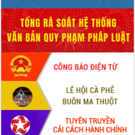
Định vị cà phê Việt Nam như một “di
sản sống” trong dòng chảy toàn cầu
Xây dựng nông thôn mới: Nâng cao đời
sống người dân từ những mô hình thiết
thực
Quyết liệt tháo gỡ vướng mắc, đẩy
nhanh tiến độ các dự án trọng điểm
trong Khu kinh tế Nam Phú Yên
Hòn Yến phát triển du lịch gắn với bảo
tồn biển
Lấy ý kiến điều chỉnh Quy hoạch tỉnh
Đắk Lắk thời kỳ 2021-2030, tầm nhìn
đến năm 2050
Phát động chiến dịch 30 ngày đêm
giải phóng mặt bằng Tuyến đường bộ
ven biển
Đắk Lắk nỗ lực thúc đẩy tăng trưởng
kinh tế từ 10% trở lên trong Quý
II/2026
Đắk Lắk ký kết thỏa thuận hợp tác về
chuyển đổi số giai đoạn 2026 – 2030