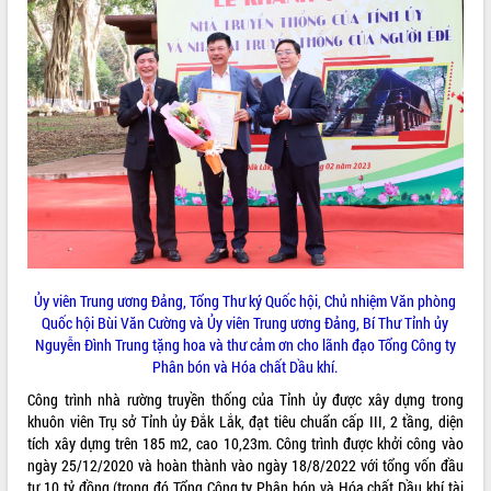
Kỳ họp thứ Hai, Hội đồng nhân dân
tỉnh khóa XI quyết nghị nhiều nội dung
quan trọng
Bí thư Tỉnh ủy Lương Nguyễn Minh
Triết thăm, tặng quà người có công với
cách mạng
LIÊN KẾT WEB
Rà soát, hoàn thiện hệ thống thiết chế
văn hóa, thể thao đáp ứng yêu cầu
phát triển mới
Thường trực HĐND tỉnh Đắk Lắk gặp
THỐNG KÊ TRUY CẬP
mặt Đoàn chuyên gia y tế TP. Hồ Chí
Minh
Hôm nay:
20416
Ủy viên Trung ương Đảng, Tổng Thư ký Quốc hội, Chủ nhiệm Văn phòng
Lễ truy điệu và an táng hài cốt liệt sĩ
Tất cả:
66106084
Quốc hội Bùi Văn Cường và Ủy viên Trung ương Đảng, Bí Thư Tỉnh ủy
tại Nghĩa trang Liệt sĩ xã Sơn Hòa
Nguyễn Đình Trung tặng hoa và thư cảm ơn cho lãnh đạo Tổng Công ty
Bàn giải pháp tháo gỡ khó khăn trong
Phân bón và Hóa chất Dầu khí.
xuất khẩu sầu riêng và triển khai quy
Công trình nhà rường truyền thống của Tỉnh ủy được xây dựng trong
định EUDR
khuôn viên Trụ sở Tỉnh ủy Đắk Lắk, đạt tiêu chuẩn cấp III, 2 tầng, diện
Thứ trưởng Bộ Nông nghiệp và Môi
tích xây dựng trên 185 m2, cao 10,23m. Công trình được khởi công vào
trường Nguyễn Hoàng Hiệp khảo sát
ngày 25/12/2020 và hoàn thành vào ngày 18/8/2022 với tổng vốn đầu
vùng trồng và doanh nghiệp đóng gói
tư 10 tỷ đồng (trong đó Tổng Công ty Phân bón và Hóa chất Dầu khí tài