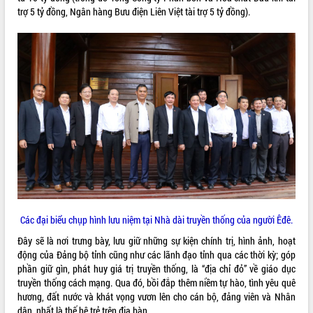
sầu riêng tại Đắk Lắk
trợ 5 tỷ đồng, Ngân hàng Bưu điện Liên Việt tài trợ 5 tỷ đồng).
Trình diễn nghệ thuật chế biến các
món ăn từ sầu riêng
Đắk Lắk công bố Quy hoạch và xúc
tiến đầu tư tỉnh
Ngành cá ngừ Đắk Lắk chủ động thích
ứng để giữ vững thị trường xuất khẩu
Diễn đàn Kinh tế tư nhân Việt Nam đột
phá cơ chế - Hợp tác công tư
Đề án 06 tạo bước ngoặt đột phá trong
cải cách hành chính tỉnh Đắk Lắk
Kết nối tour, đẩy mạnh chuyển đổi số
để phát triển du lịch Đắk Lắk
Khởi động Dự án Đầu tư xây dựng hạ
Các đại biểu chụp hình lưu niệm tại Nhà dài truyền thống của người Êđê.
tầng kỹ thuật Cụm công nghiệp Tân
Tiến
Đây sẽ là nơi trưng bày, lưu giữ những sự kiện chính trị, hình ảnh, hoạt
động của Đảng bộ tỉnh cũng như các lãnh đạo tỉnh qua các thời kỳ; góp
Gặp mặt các cơ quan báo chí nhân Kỷ
phần giữ gìn, phát huy giá trị truyền thống, là “địa chỉ đỏ” về giáo dục
niệm 101 năm Ngày Báo chí Cách
truyền thống cách mạng. Qua đó, bồi đắp thêm niềm tự hào, tình yêu quê
mạng Việt Nam
hương, đất nước và khát vọng vươn lên cho cán bộ, đảng viên và Nhân
Đắk Lắk sơ kết 4 năm triển khai thực
dân, nhất là thế hệ trẻ trên địa bàn.