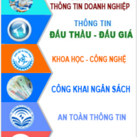
Hồ Thị Nguyên Thảo làm việc tại Trung
tâm Phục vụ hành chính công xã Ea
Phê
Xây dựng nền hành chính số đồng
hành cùng nông dân dân, doanh nghiệp
Giai đoạn 2026-2030, Đắk Lắk phấn
đấu có 77% xã đạt chuẩn nông thôn
mới
Chuyển đổi số 'mở đường' cho nông
nghiệp Đắk Lắk tăng trưởng bứt phá
Triển khai đồng bộ đo đạc, lập hồ sơ
địa chính, hoàn thiện cơ sở dữ liệu đất
đai
Ứng dụng sinh trắc học - Bước tiến
trong hành trình chuyển đổi số tại Đắk
Lắk
Đắk Lắk nâng cao hiệu quả công tác
Đảng từ Sổ tay đảng viên điện tử
Đắk Lắk đẩy mạnh nuôi biển công
nghệ, hướng tới phát triển thủy sản
bền vững