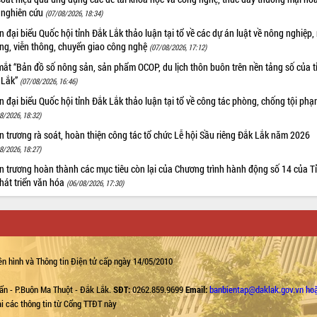
 nghiên cứu
(07/08/2026, 18:34)
 đại biểu Quốc hội tỉnh Đắk Lắk thảo luận tại tổ về các dự án luật về nông nghiệp,
ờng, viễn thông, chuyển giao công nghệ
(07/08/2026, 17:12)
ắt “Bản đồ số nông sản, sản phẩm OCOP, du lịch thôn buôn trên nền tảng số của t
 Lắk”
(07/08/2026, 16:46)
 đại biểu Quốc hội tỉnh Đắk Lắk thảo luận tại tổ về công tác phòng, chống tội ph
8/2026, 18:32)
 trương rà soát, hoàn thiện công tác tổ chức Lễ hội Sầu riêng Đắk Lắk năm 2026
8/2026, 18:27)
 trương hoàn thành các mục tiêu còn lại của Chương trình hành động số 14 của T
hát triển văn hóa
(06/08/2026, 17:30)
n hình và Thông tin Điện tử cấp ngày 14/05/2010
ẩn - P.Buôn Ma Thuột - Đắk Lắk.
SĐT:
0262.859.9699
Email:
banbientap@daklak.gov.vn ho
lại các thông tin từ Cổng TTĐT này