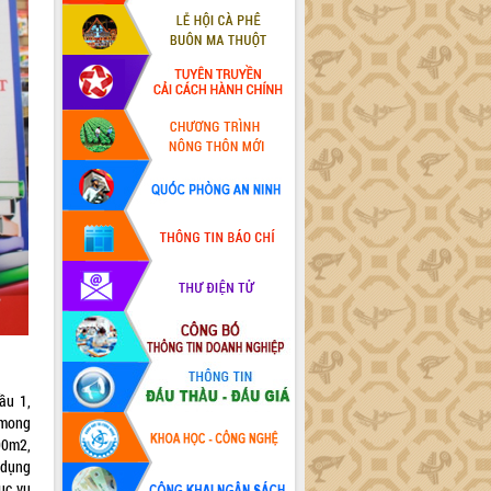
ầu 1,
 mong
00m2,
 dụng
ục vụ