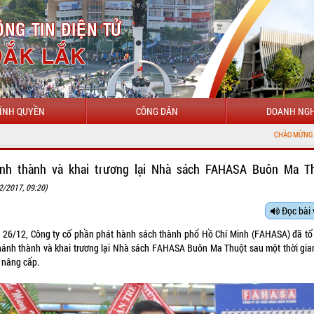
ÍNH QUYỀN
CÔNG DÂN
DOANH NGH
CHÀO MỪNG ĐẾN VỚI CỔNG THÔN
nh thành và khai trương lại Nhà sách FAHASA Buôn Ma T
2/2017, 09:20)
Đọc bài 
 26/12, Công ty cổ phần phát hành sách thành phố Hồ Chí Minh (FAHASA) đã tổ
hánh thành và khai trương lại Nhà sách FAHASA Buôn Ma Thuột sau một thời gia
 nâng cấp.