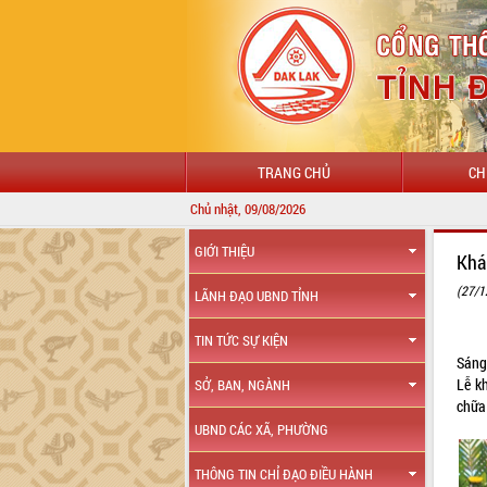
TRANG CHỦ
CH
Chủ nhật, 09/08/2026
GIỚI THIỆU
Khá
(27/1
LÃNH ĐẠO UBND TỈNH
TIN TỨC SỰ KIỆN
Sáng
Lễ k
SỞ, BAN, NGÀNH
chữa
UBND CÁC XÃ, PHƯỜNG
THÔNG TIN CHỈ ĐẠO ĐIỀU HÀNH