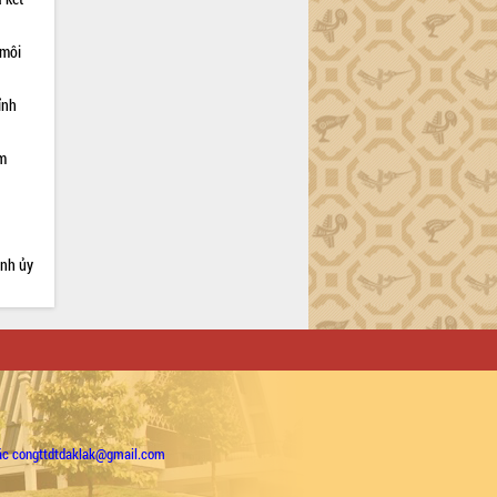
 môi
ỉnh
ạm
ỉnh ủy
ặc congttdtdaklak@gmail.com