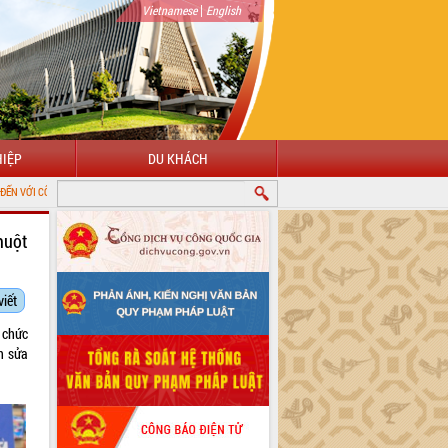
|
Vietnamese
English
IỆP
DU KHÁCH
G TIN ĐIỆN TỬ TỈNH ĐẮK LẮK
huột
viết
 chức
n sửa