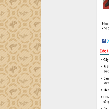
món ăn từ sầu riêng
Đắk Lắk công bố Quy hoạch và xúc
tiến đầu tư tỉnh
Ngành cá ngừ Đắk Lắk chủ động thích
ứng để giữ vững thị trường xuất khẩu
Nhân
cho c
Diễn đàn Kinh tế tư nhân Việt Nam đột
phá cơ chế - Hợp tác công tư
Đề án 06 tạo bước ngoặt đột phá trong
cải cách hành chính tỉnh Đắk Lắk
Các t
Kết nối tour, đẩy mạnh chuyển đổi số
để phát triển du lịch Đắk Lắk
Đẩy
Khởi động Dự án Đầu tư xây dựng hạ
Bí t
tầng kỹ thuật Cụm công nghiệp Tân
Tiến
(08/0
Gặp mặt các cơ quan báo chí nhân Kỷ
Ban
niệm 101 năm Ngày Báo chí Cách
(08/0
mạng Việt Nam
Thư
Đắk Lắk sơ kết 4 năm triển khai thực
UBND
hiện Đề án 06 của Chính phủ
côn
Họp báo thông tin về Hội nghị Công bố
Rà s