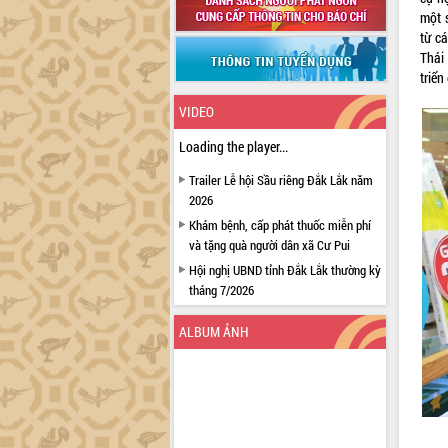
một 
từ c
Thái
triển
VIDEO
Loading the player...
Trailer Lễ hội Sầu riêng Đắk Lắk năm
2026
Khám bệnh, cấp phát thuốc miễn phí
và tặng quà người dân xã Cư Pui
Hội nghị UBND tỉnh Đắk Lắk thường kỳ
tháng 7/2026
Lễ truy tặng danh hiệu “Bà Mẹ Việt
ALBUM ẢNH
Nam Anh hùng” và trao Huân chương
Lao động
UBND tỉnh Đắk Lắk triển khai nhiệm
vụ 6 tháng cuối năm 2026
Kỳ họp thứ Hai, Hội đồng nhân dân
tỉnh khóa XI quyết nghị nhiều nội dung