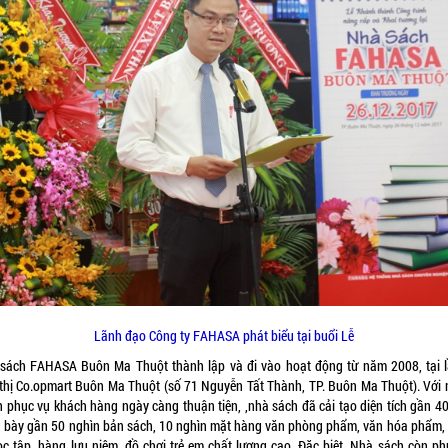
Lãnh đạo Công ty FAHASA phát biểu tại buổi Lễ
sách FAHASA Buôn Ma Thuột thành lập và đi vào hoạt động từ năm 2008, tại l
 thị Co.opmart Buôn Ma Thuột (số 71 Nguyễn Tất Thành, TP. Buôn Ma Thuột). Với
 phục vụ khách hàng ngày càng thuận tiện, ,nhà sách đã cải tạo diện tích gần 4
g bày gần 50 nghìn bản sách, 10 nghìn mặt hàng văn phòng phẩm, văn hóa phẩm,
ọc tập, hàng lưu niệm, đồ chơi trẻ em chất lượng cao. Đặc biệt, Nhà sách còn ph