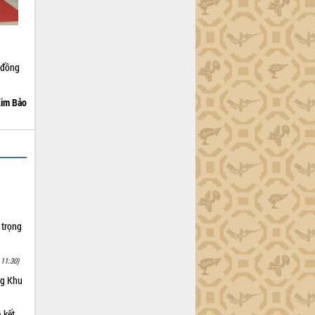
 đồng
im Bảo
 trọng
 11:30)
ng Khu
 kết