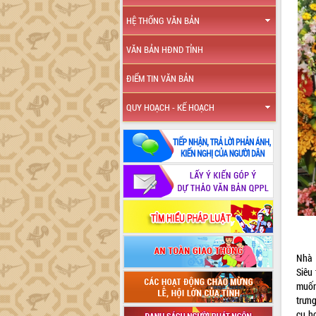
HỆ THỐNG VĂN BẢN
VĂN BẢN HĐND TỈNH
ĐIỂM TIN VĂN BẢN
QUY HOẠCH - KẾ HOẠCH
Nhà 
Siêu
muốn
trưn
cụ h