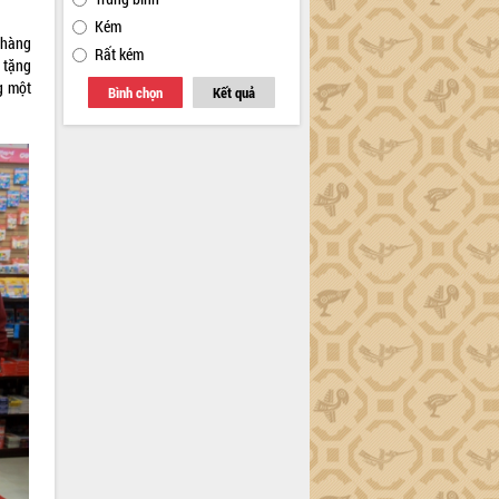
Kém
 hàng
Rất kém
 tặng
ng một
Bình chọn
Kết quả