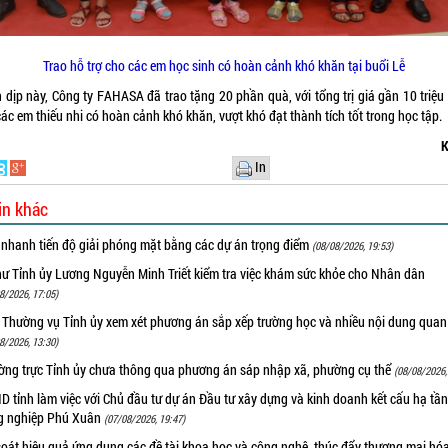
Trao hỗ trợ cho các em học sinh có hoàn cảnh khó khăn tại buổi Lễ
 dịp này, Công ty FAHASA đã trao tặng 20 phần quà, với tổng trị giá gần 10 triệu
ác em thiếu nhi có hoàn cảnh khó khăn, vượt khó đạt thành tích tốt trong học tập.
K
In
in khác
 nhanh tiến độ giải phóng mặt bằng các dự án trọng điểm
(08/08/2026, 19:53)
hư Tỉnh ủy Lương Nguyễn Minh Triết kiểm tra việc khám sức khỏe cho Nhân dân
8/2026, 17:05)
 Thường vụ Tỉnh ủy xem xét phương án sắp xếp trường học và nhiều nội dung quan
8/2026, 13:30)
ờng trực Tỉnh ủy chưa thông qua phương án sáp nhập xã, phường cụ thể
(08/08/2026,
 tỉnh làm việc với Chủ đầu tư dự án Đầu tư xây dựng và kinh doanh kết cấu hạ tầ
g nghiệp Phú Xuân
(07/08/2026, 19:47)
oát hiệu quả ứng dụng các đề tài khoa học và công nghệ, thúc đẩy thương mại hóa