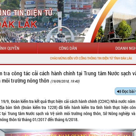
ÍNH QUYỀN
CÔNG DÂN
DOANH NGH
CHÀO MỪNG ĐẾN VỚI CỔNG THÔNG TIN ĐIỆN TỬ TỈNH ĐẮK LẮK
m tra công tác cải cách hành chính tại Trung tâm Nước sạch v
h môi trường nông thôn
(19/09/2018, 19:40)
Đọc bài 
 19/9, Đoàn kiểm tra kết quả thực hiện cải cách hành chính (CCHC) Nhà nước năm
 địa bàn tỉnh (Đoàn kiểm tra 1228) đã tiến hành kiểm tra tình hình thực hiện côn
 tại Trung tâm Nước sạch và Vệ sinh môi trường nông thôn, Sở Nông nghiệp và
n nông thôn từ tháng 01/2017 đến tháng 6/2018.