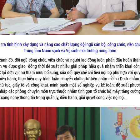
 tra tình hình xây dựng và nâng cao chất lượng đội ngũ cán bộ, công chức, viên chứ
Trung tâm Nước sạch và Vệ sinh môi trường nông thôn
cạnh đó, đội ngũ công chức, viên chức và người lao động luôn phấn đấu hoàn thàn
m vụ được giao, đồng thời đề xuất nhiều giải pháp hiệu quả nhằm triển khai côn
 tại đơn vị như tham mưu bổ sung, sửa đổi quy chế chi tiêu nội bộ phù hợp với quy
hiện hành; thực hiện quy trình luân chuyển chứng từ trên phần mềm i-Desk nhằm
thủ tục, giấy tờ và công khai, minh bạch một số nghiệp vụ kế toán; đề xuất phươ
nhập các phòng chuyên môn trực thuộc nhằm tinh gọn tổ chức bộ máy; tăng cườn
công nghệ thông tin trong quản lý, điều hành, giải quyết công việc nội bộ…