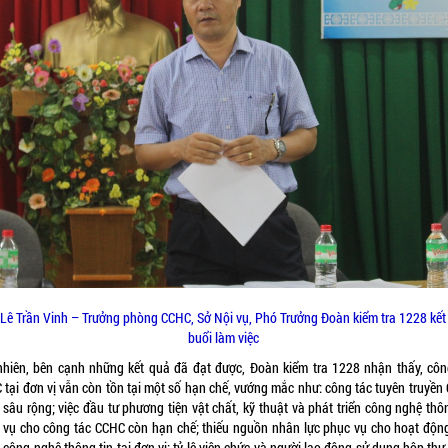
Lê Trần Vinh – Trưởng phòng CCHC, Sở Nội vụ, Phó Trưởng Đoàn kiểm tra 1228 kết
buổi làm việc
nhiên, bên cạnh những kết quả đã đạt được, Đoàn kiểm tra 1228 nhận thấy, côn
 tại đơn vị vẫn còn tồn tại một số hạn chế, vướng mắc như: công tác tuyên truyền
sâu rộng; việc đầu tư phương tiện vật chất, kỹ thuật và phát triển công nghệ thô
 vụ cho công tác CCHC còn hạn chế; thiếu nguồn nhân lực phục vụ cho hoạt độn
công nghệ thông tin tại đơn vị; tỷ lệ viên chức và người lao động sử dụng hộp th