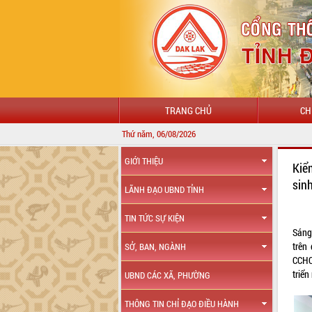
TRANG CHỦ
CH
Thứ năm, 06/08/2026
GIỚI THIỆU
Kiể
sin
LÃNH ĐẠO UBND TỈNH
TIN TỨC SỰ KIỆN
Sáng
trên
SỞ, BAN, NGÀNH
CCHC
triể
UBND CÁC XÃ, PHƯỜNG
THÔNG TIN CHỈ ĐẠO ĐIỀU HÀNH