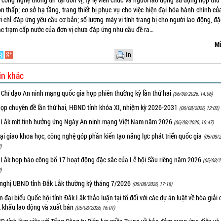
n thấp; cơ sở hạ tầng, trang thiết bị phục vụ cho việc hiện đại hóa hành chính c
i chỉ đáp ứng yêu cầu cơ bản; số lượng máy vi tính trang bị cho người lao động, đặ
các trạm cấp nước của đơn vị chưa đáp ứng nhu cầu đề ra…
Mi
In
in khác
 Chỉ đạo An ninh mạng quốc gia họp phiên thường kỳ lần thứ hai
(06/08/2026, 14:06)
họp chuyên đề lần thứ hai, HĐND tỉnh khóa XI, nhiệm kỳ 2026-2031
(06/08/2026, 12:02)
 Lắk mít tinh hưởng ứng Ngày An ninh mạng Việt Nam năm 2026
(06/08/2026, 10:47)
i giao khoa học, công nghệ góp phần kiến tạo năng lực phát triển quốc gia
(05/08/2
)
 Lắk họp báo công bố 17 hoạt động đặc sắc của Lễ hội Sầu riêng năm 2026
(05/08/2
)
 nghị UBND tỉnh Đắk Lắk thường kỳ tháng 7/2026
(05/08/2026, 17:18)
 đại biểu Quốc hội tỉnh Đắk Lắk thảo luận tại tổ đối với các dự án luật về hòa giải 
t khẩu lao động và xuất bản
(05/08/2026, 16:01)