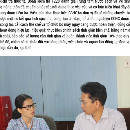
kiểm tra thực tế, Đoàn kiểm tra 1228 đánh giá Trung tâm Nước sạch và Vệ sin
ng nông thôn đã chuẩn bị tốt các nội dung theo yêu cầu và cơ bản triển khai đầy đ
ung được kiểm tra. Việc triển khai thực hiện CCHC tại đơn vị đã có những chuyển b
được một số kết quả tích cực như: công tác chỉ đạo, tổ chức thực hiện CCHC được
 công tác cải cách thể chế và tổ chức bộ máy ngày càng được hoàn thiện, củng cố,
hoạt động hiệu lực, hiệu quả; thực hiện chính sách tinh giản biên chế, hằng năm 
à soát, báo cáo số lượng cần tinh giản và hoàn thành việc tinh giản 10% theo quy
chế độ, chính sách khác đối với công chức, viên chức và người lao động tại đơn vị
hiện đầy đủ, kịp thời.