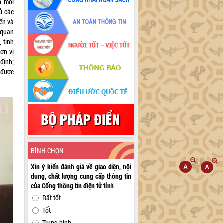
h môi
ủ các
iến và
 quan
 tinh
đơn vị
 định;
 được
BÌNH CHỌN
Xin ý kiến đánh giá về giao diện, nội
dung, chất lượng cung cấp thông tin
của Cổng thông tin điện tử tỉnh
Rất tốt
Tốt
Trung bình