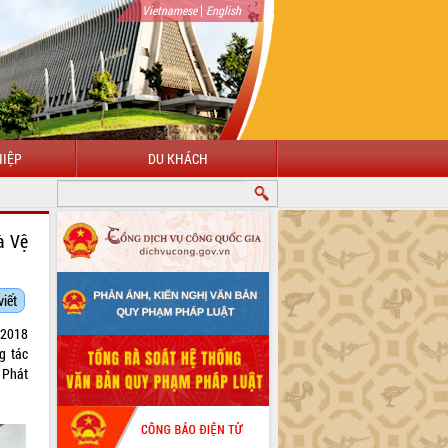
|
Vietnamese
English
IỆP
DU KHÁCH
à Vệ
viết
 2018
g tác
 Phát