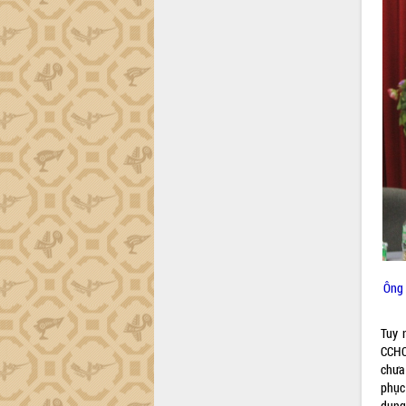
Đắk Lắk công bố Quy hoạch và xúc
tiến đầu tư tỉnh
Ngành cá ngừ Đắk Lắk chủ động thích
ứng để giữ vững thị trường xuất khẩu
Diễn đàn Kinh tế tư nhân Việt Nam đột
phá cơ chế - Hợp tác công tư
Đề án 06 tạo bước ngoặt đột phá trong
cải cách hành chính tỉnh Đắk Lắk
Kết nối tour, đẩy mạnh chuyển đổi số
để phát triển du lịch Đắk Lắk
Khởi động Dự án Đầu tư xây dựng hạ
tầng kỹ thuật Cụm công nghiệp Tân
Tiến
Gặp mặt các cơ quan báo chí nhân Kỷ
Ông 
niệm 101 năm Ngày Báo chí Cách
mạng Việt Nam
Tuy 
Đắk Lắk sơ kết 4 năm triển khai thực
CCHC
hiện Đề án 06 của Chính phủ
chưa 
Họp báo thông tin về Hội nghị Công bố
phục
Quy hoạch và Xúc tiến đầu tư tỉnh Đắk
dụng 