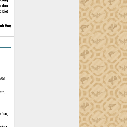
ủa đơn
c biệt
nh Huệ
026,
026,
cơ sở,