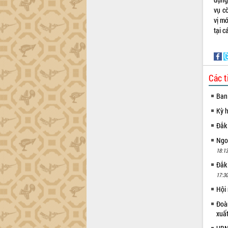
Lắk
vụ cò
vị mớ
Khơi thông điểm nghẽn, đẩy nhanh
tại 
giải ngân vốn khắc phục thiên tai
HĐND tỉnh thông qua điều chỉnh Quy
hoạch tỉnh thời kỳ 2021-2030
Hội thảo góp ý hồ sơ điều chỉnh quy
Các t
hoạch tỉnh Đắk Lắk thời kỳ 2021-2030,
tầm nhìn đến năm 2050
Ban
Nâng cao hiệu quả hoạt động của các
doanh nghiệp nhà nước
Kỳ 
Hội nghị triển khai kết nối mạng
Đắk
truyền số liệu chuyên dùng phục vụ cơ
Ngoạ
quan Đảng, Nhà nước
18:13
Lễ phát động chuỗi hoạt động chung
Đắk
tay làm sạch môi trường
17:30
Xã Ea Kar bước chuyển mình trong
Hội
công tác cải cách hành chính mô hình
mới
Đoàn
UBND tỉnh họp báo định kỳ tháng 4
xuấ
năm 2026