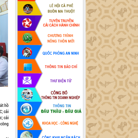
át hồ
C; cải
c; cải
 công