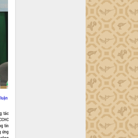
 luận
g tác
 CCHC
ng tin
g ứng
ư công