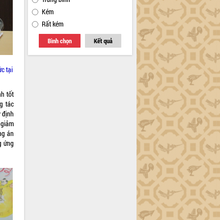
Kém
Rất kém
Bình chọn
Kết quả
c tại
h tốt
g tác
 định
 giảm
ng án
g ứng