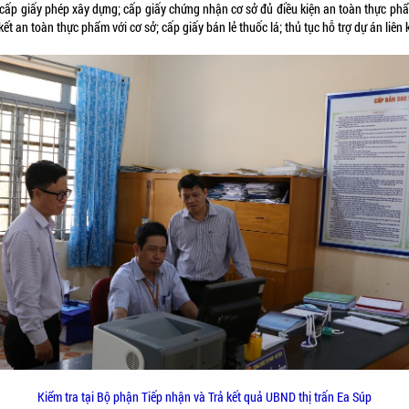
 cấp giấy phép xây dựng; cấp giấy chứng nhận cơ sở đủ điều kiện an toàn thực phẩ
ết an toàn thực phẩm với cơ sở; cấp giấy bán lẻ thuốc lá; thủ tục hỗ trợ dự án liên 
Kiểm tra tại Bộ phận Tiếp nhận và Trả kết quả UBND thị trấn Ea Súp