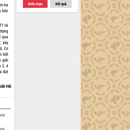
Bình chọn
Kết quả
m tra
a bàn
TT và
 dựng
C qua
, xây
ộ. Cơ
n bất
 giải
 3, 4
a đạt
uấn Hải
026,
026,