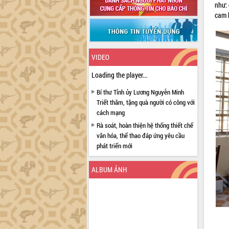
như:
cam k
VIDEO
Loading the player...
Bí thư Tỉnh ủy Lương Nguyễn Minh
Triết thăm, tặng quà người có công với
cách mạng
Rà soát, hoàn thiện hệ thống thiết chế
văn hóa, thể thao đáp ứng yêu cầu
phát triển mới
Thường trực HĐND tỉnh Đắk Lắk gặp
mặt Đoàn chuyên gia y tế TP. Hồ Chí
ALBUM ẢNH
Minh
Lễ truy điệu và an táng hài cốt liệt sĩ
tại Nghĩa trang Liệt sĩ xã Sơn Hòa
Bàn giải pháp tháo gỡ khó khăn trong
xuất khẩu sầu riêng và triển khai quy