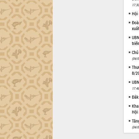
Gặp mặt các cơ quan báo chí nhân Kỷ
17:30
niệm 101 năm Ngày Báo chí Cách
Hội
mạng Việt Nam
Đoàn
Đắk Lắk sơ kết 4 năm triển khai thực
xuấ
hiện Đề án 06 của Chính phủ
Họp báo thông tin về Hội nghị Công bố
UBND
Quy hoạch và Xúc tiến đầu tư tỉnh Đắk
triể
Lắk
Chủ
Khơi thông điểm nghẽn, đẩy nhanh
(04/0
giải ngân vốn khắc phục thiên tai
Thườ
HĐND tỉnh thông qua điều chỉnh Quy
8/2
hoạch tỉnh thời kỳ 2021-2030
UBND
Hội thảo góp ý hồ sơ điều chỉnh quy
17:46
hoạch tỉnh Đắk Lắk thời kỳ 2021-2030,
Đắk 
tầm nhìn đến năm 2050
Nâng cao hiệu quả hoạt động của các
Khai
doanh nghiệp nhà nước
Hội 
Hội nghị triển khai kết nối mạng
Tăn
truyền số liệu chuyên dùng phục vụ cơ
(04/0
quan Đảng, Nhà nước