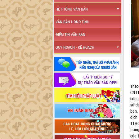
HỆ THỐNG VĂN BẢN
VĂN BẢN HĐND TỈNH
ĐIỂM TIN VĂN BẢN
QUY HOẠCH - KẾ HOẠCH
Theo
CNTT
công
sử d
ban, 
dịch
TTHC
tran
của 