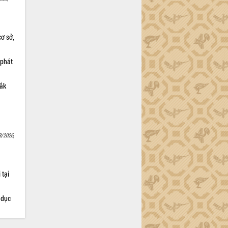
cơ sở,
 phát
Lắk
8/2026,
 tại
 dục