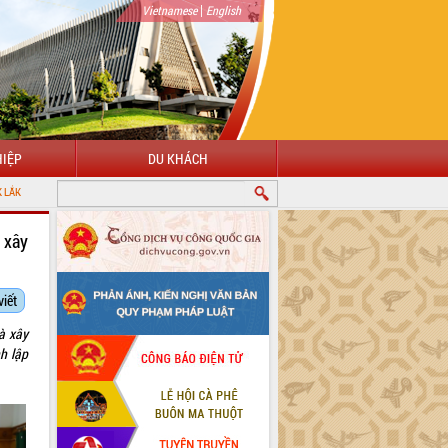
|
Vietnamese
English
IỆP
DU KHÁCH
 xây
viết
à xây
h lập