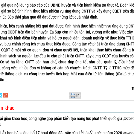
 giá qua nội dung báo cáo của UBND huyện và tiến hành kiểm tra thực tế, Đoàn kiể
 giá sơ bộ tình hình thực hiện nhiệm vụ ứng dụng CNTT và xây dựng CQĐT trên đị
n Ea Súp thời gian qua đã đạt được những kết quả nhất định.
nhiên, bên cạnh những kết quả đạt được, tình hình thực hiện nhiệm vụ ứng dụng CN
dựng CQĐT trên địa bàn huyện Ea Súp còn nhiều tồn tại, vướng mắc như: Việc xây
n khai mô hình điểm tiếp nhận và hỗ trợ người dân, doanh nghiệp về thực hiện TTH
 vụ bưu chính công ích chưa thực hiện được. Công tác về phát triển ứng dụng CNTT
 CQĐT ở một số cơ quan, đơn vị chưa quyết liệt, triển khai thực hiện chưa đồng b
chính sách và nguồn lực đầu tư cho phát triển CNTT, xây dựng CQĐT của huyện cò
 Cơ sở hạ tầng CNTT còn hạn chế, chưa đáp ứng tốt nhu cầu quản lý, điều hành
t công việc; nhiều đơn vị không có cán bộ chuyên trách CNTT. Tỷ lệ TTHC mức độ
 Hệ thống dịch vụ công trực tuyến tích hợp Một cửa điện tử liên thông (iGate) chư
cầu …
T
In
in khác
i giao khoa học, công nghệ góp phần kiến tạo năng lực phát triển quốc gia
(05/08/2
)
 Lắk họp báo công bố 17 hoạt động đặc sắc của Lễ hội Sầu riêng năm 2026
(05/08/2