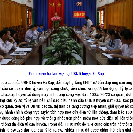
Đoàn kiểm tra làm việc tại UBND huyện Ea Súp
 báo cáo của UBND huyện Ea Súp, đến nay hạ tầng CNTT cơ bản đáp ứng cầu ứng
 của cơ quan, đơn vị, cán bộ, công chức, viên chức và người lao động. Tỷ lệ cá
 chức cấp huyện sử dụng máy tính trong công việc đạt 100%; 20/23 cơ quan, đơn 
ụng chữ ký số; tỷ lệ văn bản chỉ đạo điều hành của UBND huyện đạt 90%. Các p
cơ quan, đơn vị và UBND các xã, thị trấn đã tăng cường tiếp nhận, giải quyết hồ s
 vụ hành chính công trực tuyến tích hợp một cửa điện tử liên thông, đảm bảo 100
 được công bố phù hợp và thống nhất trên phần mềm một cửa điện tử liên thô
g thông tin điện tử của huyện. Trong đó, TTHC mức độ 3, 4 cung cấp trên hệ thống 
tỉnh là 59/325 thủ tục, đạt tỷ lệ 18,5%. Nhiều TTHC đã được giảm thời gian giải 