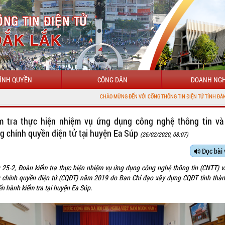
ÍNH QUYỀN
CÔNG DÂN
DOANH NGH
CHÀO MỪNG ĐẾN VỚI CỔNG THÔNG TIN ĐIỆN TỬ TỈNH ĐẮK LẮK
m tra thực hiện nhiệm vụ ứng dụng công nghệ thông tin và
g chính quyền điện tử tại huyện Ea Súp
(26/02/2020, 08:07)
Đọc bài 
 25-2, Đoàn kiểm tra thực hiện nhiệm vụ ứng dụng công nghệ thông tin (CNTT) v
 chính quyền điện tử (CQĐT) năm 2019 do Ban Chỉ đạo xây dựng CQĐT tỉnh thàn
ến hành kiểm tra tại huyện Ea Súp.