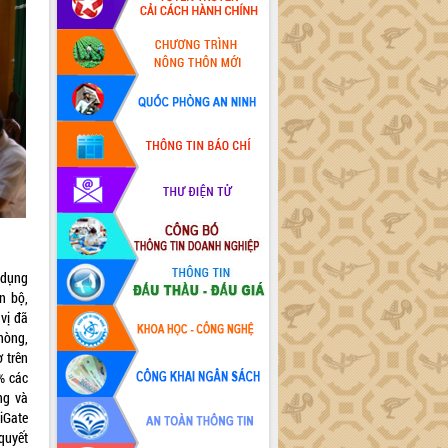
 dụng
n bộ,
vị đã
hòng,
ơ trên
% các
ng và
iGate
quyết