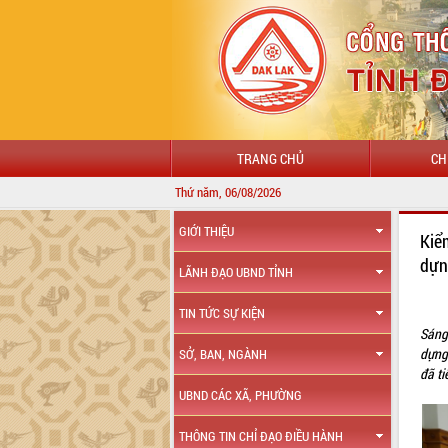
TRANG CHỦ
CH
Thứ năm, 06/08/2026
GIỚI THIỆU
Kiể
dựn
LÃNH ĐẠO UBND TỈNH
TIN TỨC SỰ KIỆN
Sáng
dựng
SỞ, BAN, NGÀNH
đã ti
UBND CÁC XÃ, PHƯỜNG
THÔNG TIN CHỈ ĐẠO ĐIỀU HÀNH