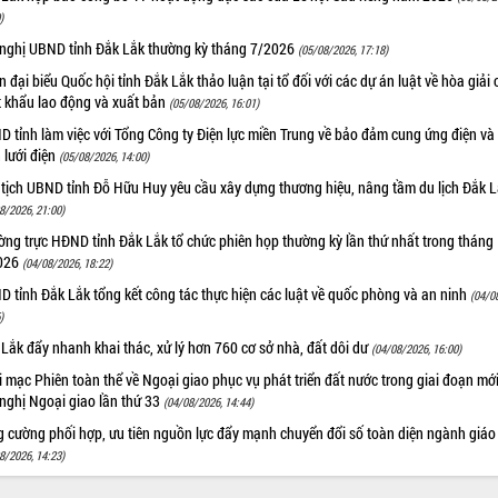
)
 nghị UBND tỉnh Đắk Lắk thường kỳ tháng 7/2026
(05/08/2026, 17:18)
 đại biểu Quốc hội tỉnh Đắk Lắk thảo luận tại tổ đối với các dự án luật về hòa giải 
t khẩu lao động và xuất bản
(05/08/2026, 16:01)
 tỉnh làm việc với Tổng Công ty Điện lực miền Trung về bảo đảm cung ứng điện và
n lưới điện
(05/08/2026, 14:00)
 tịch UBND tỉnh Đỗ Hữu Huy yêu cầu xây dựng thương hiệu, nâng tầm du lịch Đắk 
8/2026, 21:00)
ng trực HĐND tỉnh Đắk Lắk tổ chức phiên họp thường kỳ lần thứ nhất trong tháng
026
(04/08/2026, 18:22)
 tỉnh Đắk Lắk tổng kết công tác thực hiện các luật về quốc phòng và an ninh
(04/0
)
Lắk đẩy nhanh khai thác, xử lý hơn 760 cơ sở nhà, đất dôi dư
(04/08/2026, 16:00)
 mạc Phiên toàn thể về Ngoại giao phục vụ phát triển đất nước trong giai đoạn mới
nghị Ngoại giao lần thứ 33
(04/08/2026, 14:44)
g cường phối hợp, ưu tiên nguồn lực đẩy mạnh chuyển đổi số toàn diện ngành giáo
8/2026, 14:23)