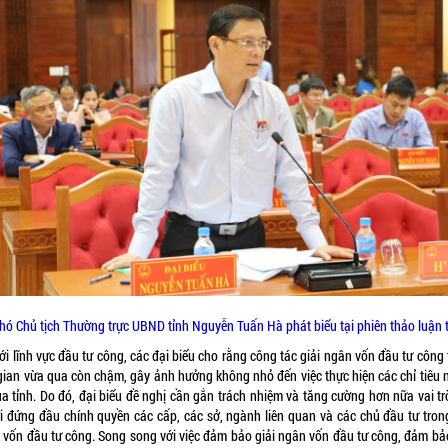
hó Chủ tịch Thường trực UBND tỉnh Nguyễn Tuấn Hà phát biểu tại phiên thảo luận 
ới lĩnh vực đầu tư công, các đại biểu cho rằng công tác giải ngân vốn đầu tư công
 gian vừa qua còn chậm, gây ảnh hưởng không nhỏ đến việc thực hiện các chỉ tiêu 
ủa tỉnh. Do đó, đại biểu đề nghị cần gắn trách nhiệm và tăng cường hơn nữa vai tr
i đứng đầu chính quyền các cấp, các sở, ngành liên quan và các chủ đầu tư trong
 vốn đầu tư công. Song song với việc đảm bảo giải ngân vốn đầu tư công, đảm bảo