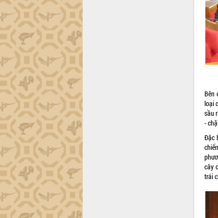
tiến đầu tư tỉnh
Ngành cá ngừ Đắk Lắk chủ động thích
ứng để giữ vững thị trường xuất khẩu
Diễn đàn Kinh tế tư nhân Việt Nam đột
phá cơ chế - Hợp tác công tư
Đề án 06 tạo bước ngoặt đột phá trong
cải cách hành chính tỉnh Đắk Lắk
Kết nối tour, đẩy mạnh chuyển đổi số
để phát triển du lịch Đắk Lắk
Bên 
Khởi động Dự án Đầu tư xây dựng hạ
loại 
tầng kỹ thuật Cụm công nghiệp Tân
sầu r
Tiến
- chặ
Gặp mặt các cơ quan báo chí nhân Kỷ
Đặc b
niệm 101 năm Ngày Báo chí Cách
chiế
mạng Việt Nam
phươ
Đắk Lắk sơ kết 4 năm triển khai thực
cây 
hiện Đề án 06 của Chính phủ
trái
Họp báo thông tin về Hội nghị Công bố
Quy hoạch và Xúc tiến đầu tư tỉnh Đắk
Lắk