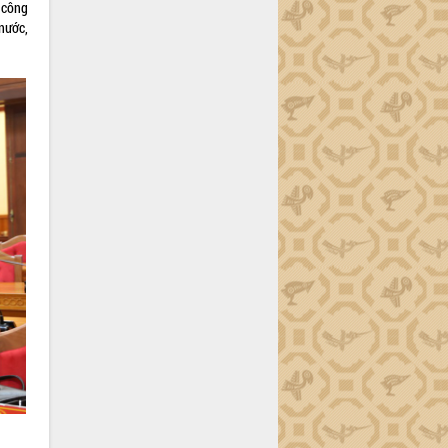
, công
 nước,