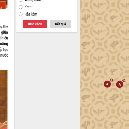
Kém
Rất kém
Bình chọn
Kết quả
cụ thể
 giữa
 hiệu
 nâng
ếp tục
 nước