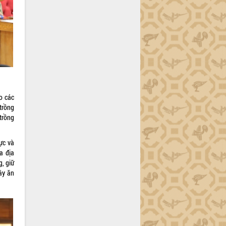
o các
 trồng
 trồng
lực và
a địa
, giữ
ây ăn