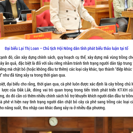
Đại biểu Lại Thị Loan – Chủ tịch Hội Nông dân tỉnh phát biểu thảo luận tại tổ
cạnh đó, cần xây dựng chính sách, quy hoạch cụ thể, xây dựng mã vùng trồng ch
cây ăn quả, đặc biệt là đối với sầu riêng nhằm tránh tình trạng người dân tập trung
iêng mà chặt bỏ (hoặc không đầu tư thêm) các loại cây khác, tạo thành “điệp khúc
t” như đã từng xảy ra trong thời gian qua.
iệt, đại biểu cho rằng, thời gian qua, cà phê luôn được xác định là cây trồng chủ 
n lược của Đắk Lắk, đóng vai trò quan trọng trong tiến trình phát triển KT-XH củ
ng, do đó cần có thêm nhiều chính sách hỗ trợ khuyến khích người dân đầu tư trồng
cà phê vì hiện nay tình trạng người dân chặt bỏ cây cà phê sang trồng các loại c
 cho năng suất, thu nhập cao khác đang xảy ra ở nhiều địa phương.