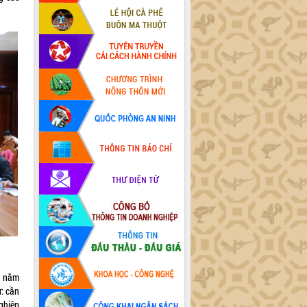
ụ năm
: cần
ghiệp