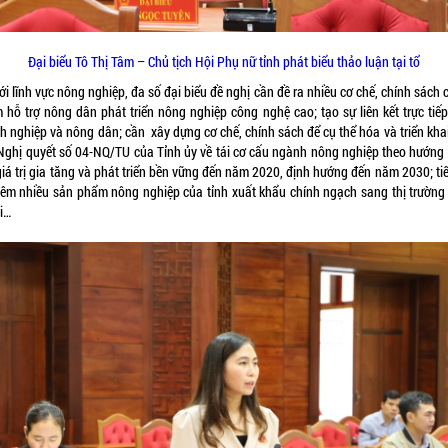
Đại biểu Tô Thị Tâm – Chủ tịch Hội Phụ nữ tỉnh phát biểu thảo luận tại tổ
ới lĩnh vực nông nghiệp, đa số đại biểu đề nghị cần đề ra nhiều cơ chế, chính sách 
 hỗ trợ nông dân phát triển nông nghiệp công nghệ cao; tạo sự liên kết trực tiếp
h nghiệp và nông dân; cần xây dựng cơ chế, chính sách để cụ thể hóa và triển khai
Nghị quyết số 04-NQ/TU của Tỉnh ủy về tái cơ cấu ngành nông nghiệp theo hướng
iá trị gia tăng và phát triển bền vững đến năm 2020, định hướng đến năm 2030; ti
hêm nhiều sản phẩm nông nghiệp của tỉnh xuất khẩu chính ngạch sang thị trường
i…