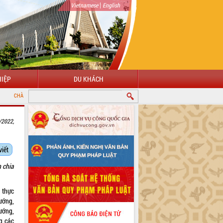
|
Vietnamese
English
IỆP
DU KHÁCH
NG THÔNG TIN ĐIỆN TỬ TỈNH ĐẮK LẮK
/2022,
viết
 chia
̉ thực
ướng,
ướng,
g các