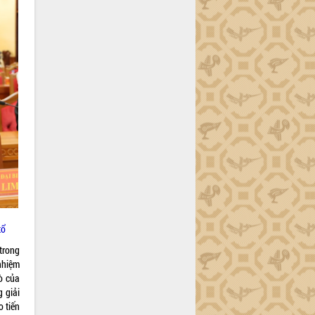
tổ
 trong
nhiệm
ò của
 giải
 tiến