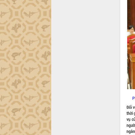
Khơi thông điểm nghẽn, đẩy nhanh
giải ngân vốn khắc phục thiên tai
HĐND tỉnh thông qua điều chỉnh Quy
hoạch tỉnh thời kỳ 2021-2030
Hội thảo góp ý hồ sơ điều chỉnh quy
hoạch tỉnh Đắk Lắk thời kỳ 2021-2030,
tầm nhìn đến năm 2050
Nâng cao hiệu quả hoạt động của các
doanh nghiệp nhà nước
Hội nghị triển khai kết nối mạng
truyền số liệu chuyên dùng phục vụ cơ
quan Đảng, Nhà nước
Lễ phát động chuỗi hoạt động chung
tay làm sạch môi trường
Xã Ea Kar bước chuyển mình trong
P
công tác cải cách hành chính mô hình
mới
Đối v
thời
UBND tỉnh họp báo định kỳ tháng 4
vụ c
năm 2026
ngườ
Hội thảo khoa học “Giải pháp thúc đẩy
ngân
phát triển nền kinh tế xanh tại tỉnh