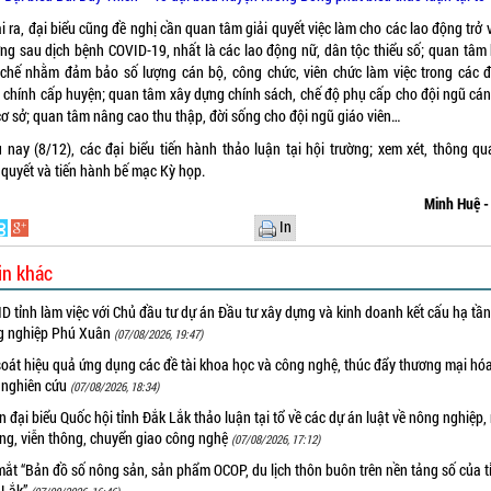
 ra, đại biểu cũng đề nghị cần quan tâm giải quyết việc làm cho các lao động trở 
ng sau dịch bệnh COVID-19, nhất là các lao động nữ, dân tộc thiểu số; quan tâm b
 chế nhằm đảm bảo số lượng cán bộ, công chức, viên chức làm việc trong các đ
 chính cấp huyện; quan tâm xây dựng chính sách, chế độ phụ cấp cho đội ngũ cán
cơ sở; quan tâm nâng cao thu thập, đời sống cho đội ngũ giáo viên…
u nay (8/12), các đại biểu tiến hành thảo luận tại hội trường; xem xét, thông qu
 quyết và tiến hành bế mạc Kỳ họp.
Minh Huệ -
In
in khác
 tỉnh làm việc với Chủ đầu tư dự án Đầu tư xây dựng và kinh doanh kết cấu hạ tầ
g nghiệp Phú Xuân
(07/08/2026, 19:47)
oát hiệu quả ứng dụng các đề tài khoa học và công nghệ, thúc đẩy thương mại hóa
 nghiên cứu
(07/08/2026, 18:34)
 đại biểu Quốc hội tỉnh Đắk Lắk thảo luận tại tổ về các dự án luật về nông nghiệp,
ờng, viễn thông, chuyển giao công nghệ
(07/08/2026, 17:12)
ắt “Bản đồ số nông sản, sản phẩm OCOP, du lịch thôn buôn trên nền tảng số của t
 Lắk”