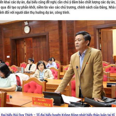
iển khai các dự án, đại biểu cũng đề nghị cần chú ý đảm bảo chất lượng các dự án
, qua đó tạo sự phấn khởi, niềm tin vào các chủ trương, chính sách của Đảng, Nhà
ỉnh đối với người dân thụ hưởng dự án, công trình.
Đại biểu Bùi Duy Thích – Tổ đại biểu huyện
Krông Bông phát biểu thảo luận tại tổ