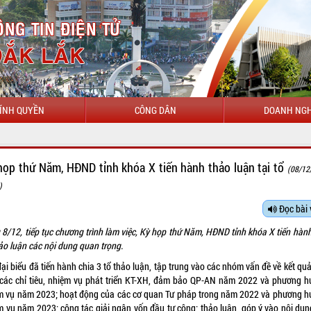
ÍNH QUYỀN
CÔNG DÂN
DOANH NGH
CHÀO MỪNG ĐẾN VỚI CỔ
họp thứ Năm, HĐND tỉnh khóa X tiến hành thảo luận tại tổ
(08/12
)
Đọc bài 
 8/12, tiếp tục chương trình làm việc, Kỳ họp thứ Năm, HĐND tỉnh khóa X tiến hành
ảo luận các nội dung quan trọng.
ại biểu đã tiến hành chia 3 tổ thảo luận, tập trung vào các nhóm vấn đề về kết qua
 các chỉ tiêu, nhiệm vụ phát triển KT-XH, đảm bảo QP-AN năm 2022 và phương h
m vụ năm 2023; hoạt động của các cơ quan Tư pháp trong năm 2022 và phương h
m vụ năm 2023; công tác giải ngân vốn đầu tư công; thảo luận, góp ý vào nội dun