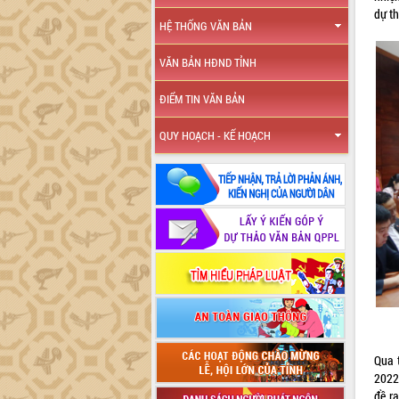
dự t
HỆ THỐNG VĂN BẢN
VĂN BẢN HĐND TỈNH
ĐIỂM TIN VĂN BẢN
QUY HOẠCH - KẾ HOẠCH
Qua 
2022
đề r