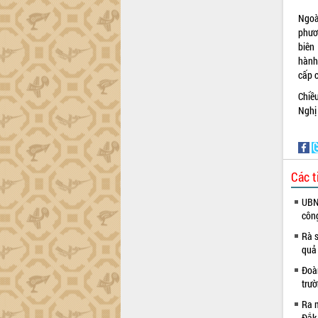
thực
Quyết liệt tháo gỡ vướng mắc, đẩy
Ngoài
nhanh tiến độ các dự án trọng điểm
phươ
trong Khu kinh tế Nam Phú Yên
biên
hành
Hòn Yến phát triển du lịch gắn với bảo
cấp 
tồn biển
Lấy ý kiến điều chỉnh Quy hoạch tỉnh
Chiề
Đắk Lắk thời kỳ 2021-2030, tầm nhìn
Nghị
đến năm 2050
Phát động chiến dịch 30 ngày đêm
giải phóng mặt bằng Tuyến đường bộ
ven biển
Các t
Đắk Lắk nỗ lực thúc đẩy tăng trưởng
UBND
kinh tế từ 10% trở lên trong Quý
côn
II/2026
Đắk Lắk ký kết thỏa thuận hợp tác về
Rà s
chuyển đổi số giai đoạn 2026 – 2030
quả
với Tập đoàn Bưu chính Viễn thông
Đoàn
Việt Nam
trư
Thứ trưởng Bộ Y tế làm việc với tỉnh
Ra m
Đắk Lắk về phát triển nhân lực y tế
Đắk