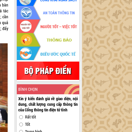
ịa bàn
á tác
; cần
u quả
; đẩy
BÌNH CHỌN
Xin ý kiến đánh giá về giao diện, nội
dung, chất lượng cung cấp thông tin
của Cổng thông tin điện tử tỉnh
Rất tốt
Tốt
Trung bình