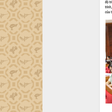
độ tr
Đắk Lắk”
trình
Tăng cường giám sát, đôn đốc thực
của t
hiện nhiệm vụ quản lý tài sản công
hàng tuần
Tháo gỡ những vướng mắc, đẩy mạnh
công tác cải cách thủ tục hành chính
tại Trung tâm Phục vụ hành chính
công tỉnh
Đắk Lắk: Tôn vinh 46 giải pháp tại Hội
thi Sáng tạo Kỹ thuật 2024 - 2025
Đắk Lắk rà soát, điều chỉnh Đề án 190
về phát triển nuôi trồng thủy sản
Phó Chủ tịch UBND tỉnh Đắk Lắk
Trương Công Thái kiểm tra thực địa
Dự án cao tốc Khánh Hòa - Buôn Ma
Thuột
Định vị cà phê Việt Nam như một “di
sản sống” trong dòng chảy toàn cầu
Xây dựng nông thôn mới: Nâng cao đời
sống người dân từ những mô hình thiết