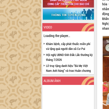
hóa –
nhằm
động
khẩn
Nghị
VIDEO
nhanh
Loading the player...
Khám bệnh, cấp phát thuốc miễn phí
và tặng quà người dân xã Cư Pui
Hội nghị UBND tỉnh Đắk Lắk thường kỳ
tháng 7/2026
Lễ truy tặng danh hiệu “Bà Mẹ Việt
Nam Anh hùng” và trao Huân chương
Lao động
ALBUM ẢNH
UBND tỉnh Đắk Lắk triển khai nhiệm
vụ 6 tháng cuối năm 2026
Kỳ họp thứ Hai, Hội đồng nhân dân
tỉnh khóa XI quyết nghị nhiều nội dung
quan trọng
Bí thư Tỉnh ủy Lương Nguyễn Minh