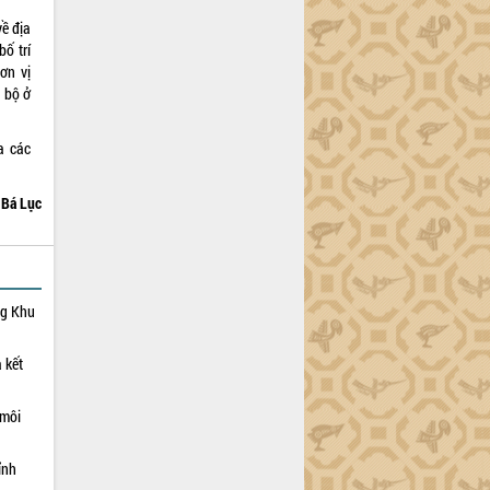
về địa
ố trí
ơn vị
 bộ ở
a các
 Bá Lục
ng Khu
 kết
 môi
ỉnh