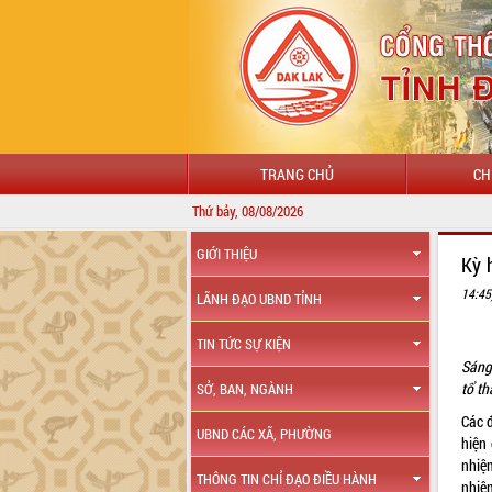
TRANG CHỦ
CH
Thứ bảy, 08/08/2026
GIỚI THIỆU
Kỳ 
14:45
LÃNH ĐẠO UBND TỈNH
TIN TỨC SỰ KIỆN
Sáng
tổ th
SỞ, BAN, NGÀNH
Các đ
UBND CÁC XÃ, PHƯỜNG
hiện
nhiệ
THÔNG TIN CHỈ ĐẠO ĐIỀU HÀNH
nhiệ