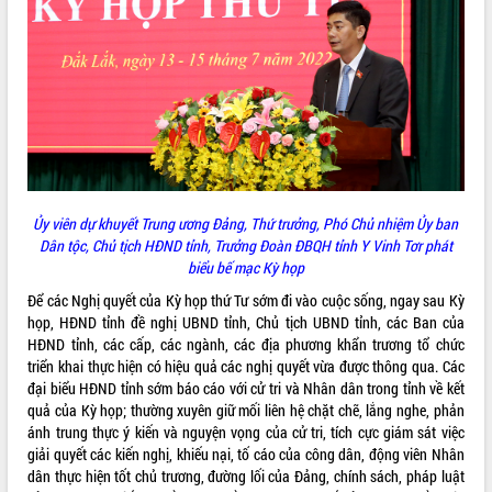
món ăn từ sầu riêng
Đắk Lắk công bố Quy hoạch và xúc
tiến đầu tư tỉnh
Ngành cá ngừ Đắk Lắk chủ động thích
ứng để giữ vững thị trường xuất khẩu
Diễn đàn Kinh tế tư nhân Việt Nam đột
phá cơ chế - Hợp tác công tư
Đề án 06 tạo bước ngoặt đột phá trong
cải cách hành chính tỉnh Đắk Lắk
Ủy viên dự khuyết Trung ương Đảng,
Thứ trưởng, Phó Chủ nhiệm Ủy ban
Kết nối tour, đẩy mạnh chuyển đổi số
Dân tộc,
Chủ tịch HĐND tỉnh
, Trưởng Đoàn ĐBQH tỉnh
Y Vinh Tơr phát
để phát triển du lịch Đắk Lắk
biểu bế mạc Kỳ họp
Khởi động Dự án Đầu tư xây dựng hạ
Để các Nghị quyết của Kỳ họp thứ Tư sớm đi vào cuộc sống, ngay sau Kỳ
tầng kỹ thuật Cụm công nghiệp Tân
họp, HĐND tỉnh đề nghị UBND tỉnh, Chủ tịch UBND tỉnh, các Ban của
Tiến
HĐND tỉnh, các cấp, các ngành, các địa phương khẩn trương tổ chức
Gặp mặt các cơ quan báo chí nhân Kỷ
triển khai thực hiện có hiệu quả các nghị quyết vừa được thông qua. Các
niệm 101 năm Ngày Báo chí Cách
đại biểu HĐND tỉnh sớm báo cáo với cử tri và Nhân dân trong tỉnh về kết
mạng Việt Nam
quả của Kỳ họp; thường xuyên giữ mối liên hệ chặt chẽ, lắng nghe, phản
Đắk Lắk sơ kết 4 năm triển khai thực
ánh trung thực ý kiến và nguyện vọng của cử tri, tích cực giám sát việc
hiện Đề án 06 của Chính phủ
giải quyết các kiến nghị, khiếu nại, tố cáo của công dân, động viên Nhân
Họp báo thông tin về Hội nghị Công bố
dân thực hiện tốt chủ trương, đường lối của Đảng, chính sách, pháp luật