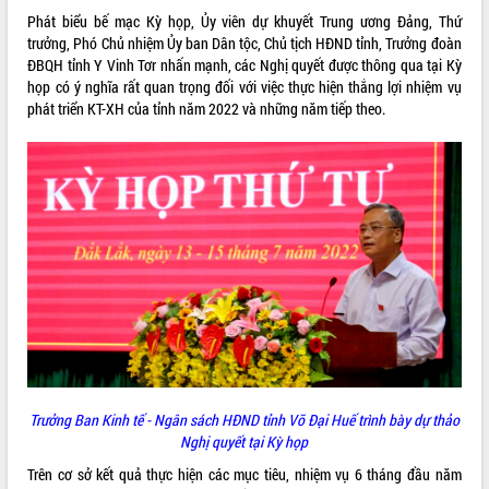
Phát biểu bế mạc Kỳ họp, Ủy viên dự khuyết Trung ương Đảng, Thứ
VIDEO
trưởng, Phó Chủ nhiệm Ủy ban Dân tộc, Chủ tịch HĐND tỉnh, Trưởng đoàn
ĐBQH tỉnh Y Vinh Tơr nhấn mạnh, các Nghị quyết được thông qua tại Kỳ
họp có ý nghĩa rất quan trọng đối với việc thực hiện thắng lợi nhiệm vụ
phát triển KT-XH của tỉnh năm 2022 và những năm tiếp theo.
Khám bệnh, cấp phát thuốc miễn phí
và tặng quà người dân xã Cư Pui
Hội nghị UBND tỉnh Đắk Lắk thường kỳ
tháng 7/2026
Lễ truy tặng danh hiệu “Bà Mẹ Việt
Nam Anh hùng” và trao Huân chương
Lao động
ALBUM ẢNH
UBND tỉnh Đắk Lắk triển khai nhiệm
Trưởng Ban Kinh tế - Ngân sách HĐND tỉnh Võ Đại Huế trình bày dự thảo
vụ 6 tháng cuối năm 2026
Nghị quyết tại Kỳ họp
Kỳ họp thứ Hai, Hội đồng nhân dân
Trên cơ sở kết quả thực hiện các mục tiêu, nhiệm vụ 6 tháng đầu năm
tỉnh khóa XI quyết nghị nhiều nội dung