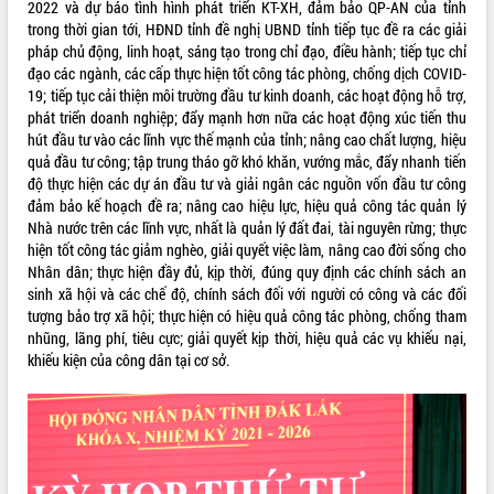
2022 và dự báo tình hình phát triển KT-XH, đảm bảo QP-AN của tỉnh
quan trọng
trong thời gian tới, HĐND tỉnh đề nghị UBND tỉnh tiếp tục đề ra các giải
Bí thư Tỉnh ủy Lương Nguyễn Minh
pháp chủ động, linh hoạt, sáng tạo trong chỉ đạo, điều hành; tiếp tục chỉ
Triết thăm, tặng quà người có công với
đạo các ngành, các cấp thực hiện tốt công tác phòng, chống dịch COVID-
cách mạng
19; tiếp tục cải thiện môi trường đầu tư kinh doanh, các hoạt động hỗ trợ,
phát triển doanh nghiệp; đẩy mạnh hơn nữa các hoạt động xúc tiến thu
Rà soát, hoàn thiện hệ thống thiết chế
hút đầu tư vào các lĩnh vực thế mạnh của tỉnh; nâng cao chất lượng, hiệu
văn hóa, thể thao đáp ứng yêu cầu
LIÊN KẾT WEB
quả đầu tư công; tập trung tháo gỡ khó khăn, vướng mắc, đẩy nhanh tiến
phát triển mới
độ thực hiện các dự án đầu tư và giải ngân các nguồn vốn đầu tư công
Thường trực HĐND tỉnh Đắk Lắk gặp
đảm bảo kế hoạch đề ra; nâng cao hiệu lực, hiệu quả công tác quản lý
mặt Đoàn chuyên gia y tế TP. Hồ Chí
Nhà nước trên các lĩnh vực, nhất là quản lý đất đai, tài nguyên rừng; thực
Minh
THỐNG KÊ TRUY CẬP
hiện tốt công tác giảm nghèo, giải quyết việc làm, nâng cao đời sống cho
Lễ truy điệu và an táng hài cốt liệt sĩ
Nhân dân; thực hiện đầy đủ, kịp thời, đúng quy định các chính sách an
tại Nghĩa trang Liệt sĩ xã Sơn Hòa
Hôm nay:
31070
sinh xã hội và các chế độ, chính sách đối với người có công và các đối
Bàn giải pháp tháo gỡ khó khăn trong
Tất cả:
66076393
tượng bảo trợ xã hội; thực hiện có hiệu quả công tác phòng, chống tham
xuất khẩu sầu riêng và triển khai quy
nhũng, lãng phí, tiêu cực; giải quyết kịp thời, hiệu quả các vụ khiếu nại,
định EUDR
khiếu kiện của công dân tại cơ sở.
Thứ trưởng Bộ Nông nghiệp và Môi
trường Nguyễn Hoàng Hiệp khảo sát
vùng trồng và doanh nghiệp đóng gói
sầu riêng tại Đắk Lắk
Trình diễn nghệ thuật chế biến các