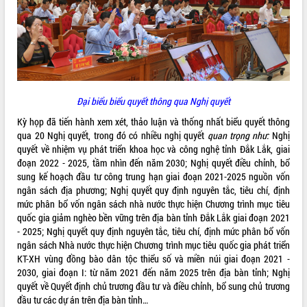
ĐIỂM TIN VĂN BẢN
QUY HOẠCH - KẾ HOẠCH
Đại biểu biểu quyết thông qua Nghị quyết
Kỳ họp đã tiến hành xem xét, thảo luận và thống nhất biểu quyết thông
qua 20 Nghị quyết, trong đó có nhiều nghị quyết
quan trọng như:
Nghị
quyết về nhiệm vụ phát triển khoa học và công nghệ tỉnh Đắk Lắk, giai
đoạn 2022 - 2025, tầm nhìn đến năm 2030; Nghị quyết điều chỉnh, bổ
sung kế hoạch đầu tư công trung hạn giai đoạn 2021-2025 nguồn vốn
ngân sách địa phương;
Nghị quyết quy định nguyên tắc, tiêu chí, định
mức phân bổ vốn ngân sách nhà nước thực hiện Chương trình mục tiêu
quốc gia giảm nghèo bền vững trên địa bàn tỉnh Đắk Lắk giai đoạn 2021
- 2025
; Nghị quyết quy định nguyên tắc, tiêu chí, định mức phân bổ vốn
ngân sách Nhà nước thực hiện Chương trình mục tiêu quốc gia phát triển
KT-XH vùng đồng bào dân tộc thiểu số và miền núi giai đoạn 2021 -
2030, giai đoạn I: từ năm 2021 đến năm 2025 trên địa bàn tỉnh; Nghị
quyết về Quyết định chủ trương đầu tư và điều chỉnh, bổ sung chủ trương
đầu tư các dự án trên địa bàn tỉnh…