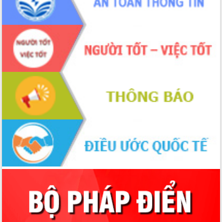
cấp xã
Đắk Lắk phát động hưởng ứng Ngày
Quyền của người tiêu dùng Việt Nam
2026
Đẩy mạnh cải cách hành chính, quyết
tâm đạt được mục tiêu tăng trưởng
hai con số trong năm 2026
Tổ chức trang trọng Lễ hội Đền thờ
Lương Văn Chánh năm 2026
Phó Bí thư Tỉnh ủy Đắk Lắk Đỗ Hữu
Huy giữ chức Bí thư Đảng ủy Ủy Ban
Nhân dân tỉnh
Bệnh án điện tử thúc đẩy chuyển đổi
số y tế tại Đắk Lắk
Chuyển đổi số thư viện: Mở rộng
không gian tri thức trong thời đại số
Đánh giá, rút kinh nghiệm công tác tổ
chức diễn tập trước ngày bầu cử
Chương trình “Gặp gỡ hữu nghị –
Friendship Meeting New Year 2026”