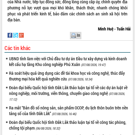
Quy hoạch và Xúc tiến đầu tư tỉnh Đắk
của Nhà nước, tiếp tục đồng sức, đồng lòng cùng cấp ủy, chính quyền địa
Lắk
phương nỗ lực vượt qua mọi khó khăn, thách thức, nhanh chóng khôi
phục và phát triển kinh tế, bảo đảm các chính sách an sinh xã hội trên
Khơi thông điểm nghẽn, đẩy nhanh
địa bàn.
giải ngân vốn khắc phục thiên tai
HĐND tỉnh thông qua điều chỉnh Quy
Minh Huệ - Tuấn Hải
hoạch tỉnh thời kỳ 2021-2030
In
Hội thảo góp ý hồ sơ điều chỉnh quy
Các tin khác
hoạch tỉnh Đắk Lắk thời kỳ 2021-2030,
tầm nhìn đến năm 2050
UBND tỉnh làm việc với Chủ đầu tư dự án Đầu tư xây dựng và kinh doanh
Nâng cao hiệu quả hoạt động của các
kết cấu hạ tầng Khu công nghiệp Phú Xuân
(07/08/2026, 19:47)
doanh nghiệp nhà nước
Rà soát hiệu quả ứng dụng các đề tài khoa học và công nghệ, thúc đẩy
Hội nghị triển khai kết nối mạng
thương mại hóa kết quả nghiên cứu
(07/08/2026, 18:34)
truyền số liệu chuyên dùng phục vụ cơ
quan Đảng, Nhà nước
Đoàn đại biểu Quốc hội tỉnh Đắk Lắk thảo luận tại tổ về các dự án luật về
nông nghiệp, môi trường, viễn thông, chuyển giao công nghệ
Lễ phát động chuỗi hoạt động chung
(07/08/2026,
17:12)
tay làm sạch môi trường
Xã Ea Kar bước chuyển mình trong
Ra mắt “Bản đồ số nông sản, sản phẩm OCOP, du lịch thôn buôn trên nền
tảng số của tỉnh Đắk Lắk”
công tác cải cách hành chính mô hình
(07/08/2026, 16:46)
mới
Đoàn đại biểu Quốc hội tỉnh Đắk Lắk thảo luận tại tổ về công tác phòng,
UBND tỉnh họp báo định kỳ tháng 4
chống tội phạm
(06/08/2026, 18:32)
năm 2026