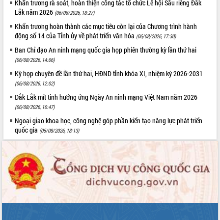
Khẩn trương rà soát, hoàn thiện công tác tổ chức Lễ hội Sầu riêng Đắk
Hội thảo khoa học “Giải pháp thúc đẩy
Lắk năm 2026
(06/08/2026, 18:27)
phát triển nền kinh tế xanh tại tỉnh
Khẩn trương hoàn thành các mục tiêu còn lại của Chương trình hành
Đắk Lắk”
động số 14 của Tỉnh ủy về phát triển văn hóa
(06/08/2026, 17:30)
Tăng cường giám sát, đôn đốc thực
Ban Chỉ đạo An ninh mạng quốc gia họp phiên thường kỳ lần thứ hai
hiện nhiệm vụ quản lý tài sản công
(06/08/2026, 14:06)
hàng tuần
Tháo gỡ những vướng mắc, đẩy mạnh
Kỳ họp chuyên đề lần thứ hai, HĐND tỉnh khóa XI, nhiệm kỳ 2026-2031
công tác cải cách thủ tục hành chính
(06/08/2026, 12:02)
tại Trung tâm Phục vụ hành chính
Đắk Lắk mít tinh hưởng ứng Ngày An ninh mạng Việt Nam năm 2026
công tỉnh
(06/08/2026, 10:47)
Đắk Lắk: Tôn vinh 46 giải pháp tại Hội
Ngoại giao khoa học, công nghệ góp phần kiến tạo năng lực phát triển
thi Sáng tạo Kỹ thuật 2024 - 2025
quốc gia
(05/08/2026, 18:13)
Đắk Lắk rà soát, điều chỉnh Đề án 190
về phát triển nuôi trồng thủy sản
Phó Chủ tịch UBND tỉnh Đắk Lắk
Trương Công Thái kiểm tra thực địa
Dự án cao tốc Khánh Hòa - Buôn Ma
Thuột
Định vị cà phê Việt Nam như một “di
sản sống” trong dòng chảy toàn cầu