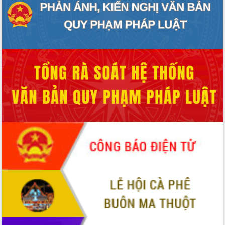
Xây dựng nông thôn mới: Nâng cao đời
sống người dân từ những mô hình thiết
thực
Quyết liệt tháo gỡ vướng mắc, đẩy
nhanh tiến độ các dự án trọng điểm
trong Khu kinh tế Nam Phú Yên
Hòn Yến phát triển du lịch gắn với bảo
tồn biển
Lấy ý kiến điều chỉnh Quy hoạch tỉnh
Đắk Lắk thời kỳ 2021-2030, tầm nhìn
đến năm 2050
Phát động chiến dịch 30 ngày đêm
giải phóng mặt bằng Tuyến đường bộ
ven biển
Đắk Lắk nỗ lực thúc đẩy tăng trưởng
kinh tế từ 10% trở lên trong Quý
II/2026
Đắk Lắk ký kết thỏa thuận hợp tác về
chuyển đổi số giai đoạn 2026 – 2030
với Tập đoàn Bưu chính Viễn thông
Việt Nam