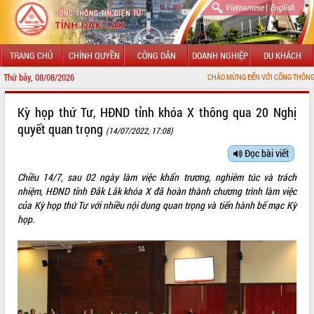
|
Vietnamese
English
TRANG CHỦ
CHÍNH QUYỀN
CÔNG DÂN
DOANH NGHIỆP
DU KHÁCH
Thứ bảy, 08/08/2026
CHÀO MỪNG ĐẾN VỚI CỔNG THÔNG TIN ĐIỆN TỬ T
GIỚI THIỆU
Kỳ họp thứ Tư, HĐND tỉnh khóa X thông qua 20 Nghị
quyết quan trọng
(14/07/2022, 17:08)
LÃNH ĐẠO UBND TỈNH
Đọc bài viết
TIN TỨC SỰ KIỆN
Chiều 14/7, sau 02 ngày làm việc khẩn trương, nghiêm túc và trách
SỞ, BAN, NGÀNH
nhiệm, HĐND tỉnh Đắk Lắk khóa X đã hoàn thành chương trình làm việc
của Kỳ họp thứ Tư với nhiều nội dung quan trọng và tiến hành bế mạc Kỳ
UBND CÁC XÃ, PHƯỜNG
họp.
THÔNG TIN CHỈ ĐẠO ĐIỀU HÀNH
HỆ THỐNG VĂN BẢN
VĂN BẢN HĐND TỈNH