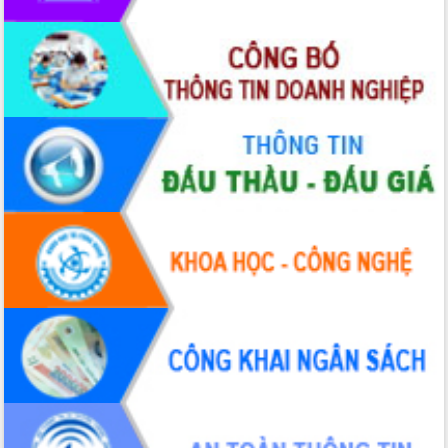
Xây dựng nền hành chính số đồng
hành cùng nông dân dân, doanh nghiệp
Giai đoạn 2026-2030, Đắk Lắk phấn
đấu có 77% xã đạt chuẩn nông thôn
mới
Chuyển đổi số 'mở đường' cho nông
nghiệp Đắk Lắk tăng trưởng bứt phá
Triển khai đồng bộ đo đạc, lập hồ sơ
địa chính, hoàn thiện cơ sở dữ liệu đất
đai
Ứng dụng sinh trắc học - Bước tiến
trong hành trình chuyển đổi số tại Đắk
Lắk
Đắk Lắk nâng cao hiệu quả công tác
Đảng từ Sổ tay đảng viên điện tử
Đắk Lắk đẩy mạnh nuôi biển công
nghệ, hướng tới phát triển thủy sản
bền vững
Tập huấn nâng cao năng lực triển khai
chuyển đổi số cho cán bộ, công chức