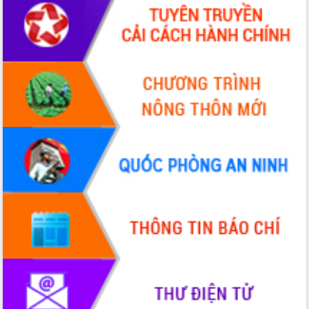
Thứ trưởng Bộ Y tế làm việc với tỉnh
Đắk Lắk về phát triển nhân lực y tế
cho trạm y tế cấp xã
Du lịch Đắk Lắk nâng tầm trải nghiệm
du khách thông qua Hệ thống cơ sở dữ
liệu và Bản đồ số
Tập huấn ứng dụng trí tuệ nhân tạo (AI)
trong thương mại điện tử năm 2026
Đoàn đại biểu Quốc hội tỉnh Đắk Lắk
trao đổi thông tin trước Kỳ họp thứ
nhất, Quốc hội khóa XVI
Quyết liệt cải cách hành chính, khơi
thông nguồn lực phát triển
Nâng cao hiệu lực, hiệu quả HĐND
tỉnh thông qua hiện đại hóa hành chính
Xã Ea Phê gắn cải cách hành chính với
chuyển đổi số
Phó Chủ tịch Thường trực UBND tỉnh
Hồ Thị Nguyên Thảo làm việc tại Trung
tâm Phục vụ hành chính công xã Ea
Phê