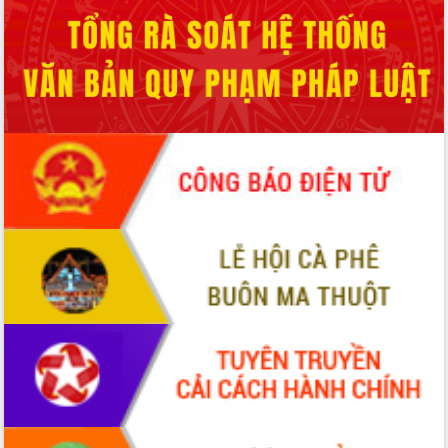
Định vị cà phê Việt Nam như một “di
sản sống” trong dòng chảy toàn cầu
Xây dựng nông thôn mới: Nâng cao đời
sống người dân từ những mô hình thiết
thực
Quyết liệt tháo gỡ vướng mắc, đẩy
nhanh tiến độ các dự án trọng điểm
trong Khu kinh tế Nam Phú Yên
Hòn Yến phát triển du lịch gắn với bảo
tồn biển
Lấy ý kiến điều chỉnh Quy hoạch tỉnh
Đắk Lắk thời kỳ 2021-2030, tầm nhìn
đến năm 2050
Phát động chiến dịch 30 ngày đêm
giải phóng mặt bằng Tuyến đường bộ
ven biển
Đắk Lắk nỗ lực thúc đẩy tăng trưởng
kinh tế từ 10% trở lên trong Quý
II/2026
Đắk Lắk ký kết thỏa thuận hợp tác về
chuyển đổi số giai đoạn 2026 – 2030