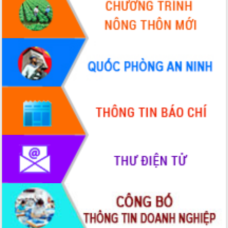
với Tập đoàn Bưu chính Viễn thông
Việt Nam
Thứ trưởng Bộ Y tế làm việc với tỉnh
Đắk Lắk về phát triển nhân lực y tế
cho trạm y tế cấp xã
Du lịch Đắk Lắk nâng tầm trải nghiệm
du khách thông qua Hệ thống cơ sở dữ
liệu và Bản đồ số
Tập huấn ứng dụng trí tuệ nhân tạo (AI)
trong thương mại điện tử năm 2026
Đoàn đại biểu Quốc hội tỉnh Đắk Lắk
trao đổi thông tin trước Kỳ họp thứ
nhất, Quốc hội khóa XVI
Quyết liệt cải cách hành chính, khơi
thông nguồn lực phát triển
Nâng cao hiệu lực, hiệu quả HĐND
tỉnh thông qua hiện đại hóa hành chính
Xã Ea Phê gắn cải cách hành chính với
chuyển đổi số
Phó Chủ tịch Thường trực UBND tỉnh