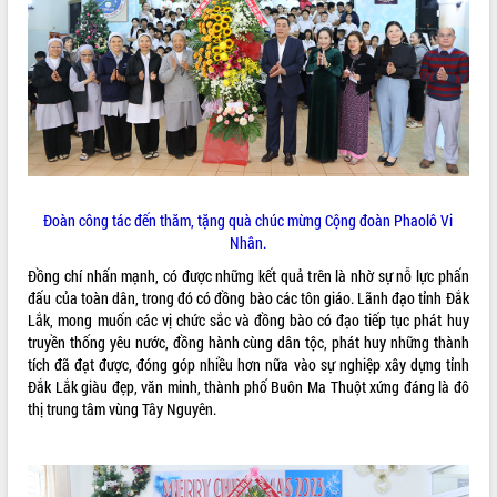
Kỳ họp thứ Hai, Hội đồng nhân dân
tỉnh khóa XI quyết nghị nhiều nội dung
quan trọng
Bí thư Tỉnh ủy Lương Nguyễn Minh
Triết thăm, tặng quà người có công với
cách mạng
LIÊN KẾT WEB
Rà soát, hoàn thiện hệ thống thiết chế
văn hóa, thể thao đáp ứng yêu cầu
phát triển mới
Đoàn công tác đến thăm, tặng quà chúc mừng Cộng đoàn Phaolô Vi
Thường trực HĐND tỉnh Đắk Lắk gặp
Nhân.
THỐNG KÊ TRUY CẬP
mặt Đoàn chuyên gia y tế TP. Hồ Chí
Đồng chí nhấn mạnh, có được những kết quả trên là nhờ sự nỗ lực phấn
Minh
Hôm nay:
21147
đấu của toàn dân, trong đó có đồng bào các tôn giáo. Lãnh đạo tỉnh Đắk
Lễ truy điệu và an táng hài cốt liệt sĩ
Tất cả:
66106815
Lắk, mong muốn các vị chức sắc và đồng bào có đạo tiếp tục phát huy
tại Nghĩa trang Liệt sĩ xã Sơn Hòa
truyền thống yêu nước, đồng hành cùng dân tộc, phát huy những thành
Bàn giải pháp tháo gỡ khó khăn trong
tích đã đạt được, đóng góp nhiều hơn nữa vào sự nghiệp xây dựng tỉnh
xuất khẩu sầu riêng và triển khai quy
Đắk Lắk giàu đẹp, văn minh, thành phố Buôn Ma Thuột xứng đáng là đô
định EUDR
thị trung tâm vùng Tây Nguyên.
Thứ trưởng Bộ Nông nghiệp và Môi
trường Nguyễn Hoàng Hiệp khảo sát
vùng trồng và doanh nghiệp đóng gói