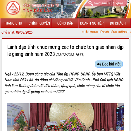
|
Vietnamese
English
TRANG CHỦ
CHÍNH QUYỀN
CÔNG DÂN
DOANH NGHIỆP
DU KHÁCH
Chủ nhật, 09/08/2026
CHÀO MỪNG ĐẾN VỚI CỔNG THÔNG TIN ĐIỆN TỬ TỈN
GIỚI THIỆU
Lãnh đạo tỉnh chúc mừng các tổ chức tôn giáo nhân dịp
lễ giáng sinh năm 2023
(22/12/2023, 15:31)
LÃNH ĐẠO UBND TỈNH
Đọc bài viết
TIN TỨC SỰ KIỆN
Ngày 22/12, Đoàn công tác của Tỉnh ủy, HĐND, UBND, Ủy ban MTTQ Việt
SỞ, BAN, NGÀNH
Nam tỉnh Đắk Lắk, do đồng chí đồng chí Võ Văn Cảnh - Phó Chủ tịch UBND
tỉnh làm Trưởng đoàn đã đến thăm, tặng quà, chúc mừng các tổ chức tôn
UBND CÁC XÃ, PHƯỜNG
giáo nhân dịp lễ giáng sinh năm 2023.
THÔNG TIN CHỈ ĐẠO ĐIỀU HÀNH
HỆ THỐNG VĂN BẢN
VĂN BẢN HĐND TỈNH