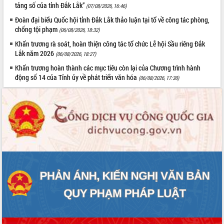
tảng số của tỉnh Đắk Lắk”
(07/08/2026, 16:46)
UBND tỉnh họp báo định kỳ tháng 4
năm 2026
Đoàn đại biểu Quốc hội tỉnh Đắk Lắk thảo luận tại tổ về công tác phòng,
chống tội phạm
(06/08/2026, 18:32)
Hội thảo khoa học “Giải pháp thúc đẩy
phát triển nền kinh tế xanh tại tỉnh
Khẩn trương rà soát, hoàn thiện công tác tổ chức Lễ hội Sầu riêng Đắk
Đắk Lắk”
Lắk năm 2026
(06/08/2026, 18:27)
Tăng cường giám sát, đôn đốc thực
Khẩn trương hoàn thành các mục tiêu còn lại của Chương trình hành
hiện nhiệm vụ quản lý tài sản công
động số 14 của Tỉnh ủy về phát triển văn hóa
(06/08/2026, 17:30)
hàng tuần
Tháo gỡ những vướng mắc, đẩy mạnh
công tác cải cách thủ tục hành chính
tại Trung tâm Phục vụ hành chính
công tỉnh
Đắk Lắk: Tôn vinh 46 giải pháp tại Hội
thi Sáng tạo Kỹ thuật 2024 - 2025
Đắk Lắk rà soát, điều chỉnh Đề án 190
về phát triển nuôi trồng thủy sản
Phó Chủ tịch UBND tỉnh Đắk Lắk
Trương Công Thái kiểm tra thực địa
Dự án cao tốc Khánh Hòa - Buôn Ma
Thuột