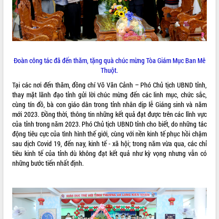
VIDEO
Đoàn công tác đã đến thăm, tặng quà chúc mừng Tòa Giám Mục Ban Mê
Thuột.
Tại các nơi đến thăm, đồng chí Võ Văn Cảnh – Phó Chủ tịch UBND tỉnh,
thay mặt lãnh đạo tỉnh gửi lời chúc mừng đến các linh mục, chức sắc,
cùng tín đồ, bà con giáo dân trong tỉnh nhân dịp lễ Giáng sinh và năm
Trailer Lễ hội Sầu riêng Đắk Lắk năm
mới 2023. Đồng thời, thông tin những kết quả đạt được trên các lĩnh vực
2026
của tỉnh trong năm 2023. Phó Chủ tịch UBND tỉnh cho biết, do những tác
Khám bệnh, cấp phát thuốc miễn phí
động tiêu cực của tình hình thế giới, cùng với nền kinh tế phục hồi chậm
và tặng quà người dân xã Cư Pui
sau dịch Covid 19, đến nay, kinh tế - xã hội; trong năm vừa qua, các chỉ
tiêu kinh tế của tỉnh dù không đạt kết quả như kỳ vọng nhưng vẫn có
Hội nghị UBND tỉnh Đắk Lắk thường kỳ
những bước tiến nhất định.
tháng 7/2026
Lễ truy tặng danh hiệu “Bà Mẹ Việt
ALBUM ẢNH
Nam Anh hùng” và trao Huân chương
Lao động
UBND tỉnh Đắk Lắk triển khai nhiệm
vụ 6 tháng cuối năm 2026