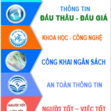
Hồ Thị Nguyên Thảo làm việc tại Trung
tâm Phục vụ hành chính công xã Ea
Phê
Xây dựng nền hành chính số đồng
hành cùng nông dân dân, doanh nghiệp
Giai đoạn 2026-2030, Đắk Lắk phấn
đấu có 77% xã đạt chuẩn nông thôn
mới
Chuyển đổi số 'mở đường' cho nông
nghiệp Đắk Lắk tăng trưởng bứt phá
Triển khai đồng bộ đo đạc, lập hồ sơ
địa chính, hoàn thiện cơ sở dữ liệu đất
đai
Ứng dụng sinh trắc học - Bước tiến
trong hành trình chuyển đổi số tại Đắk
Lắk
Đắk Lắk nâng cao hiệu quả công tác
Đảng từ Sổ tay đảng viên điện tử
Đắk Lắk đẩy mạnh nuôi biển công
nghệ, hướng tới phát triển thủy sản
bền vững