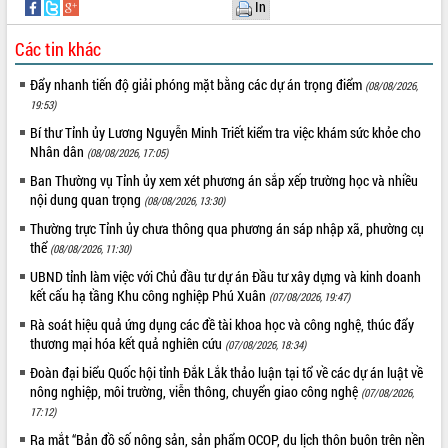
hiện Đề án 06 của Chính phủ
In
Họp báo thông tin về Hội nghị Công bố
Các tin khác
Quy hoạch và Xúc tiến đầu tư tỉnh Đắk
Lắk
Đẩy nhanh tiến độ giải phóng mặt bằng các dự án trọng điểm
(08/08/2026,
Khơi thông điểm nghẽn, đẩy nhanh
19:53)
giải ngân vốn khắc phục thiên tai
Bí thư Tỉnh ủy Lương Nguyễn Minh Triết kiểm tra việc khám sức khỏe cho
HĐND tỉnh thông qua điều chỉnh Quy
Nhân dân
(08/08/2026, 17:05)
hoạch tỉnh thời kỳ 2021-2030
Ban Thường vụ Tỉnh ủy xem xét phương án sắp xếp trường học và nhiều
Hội thảo góp ý hồ sơ điều chỉnh quy
nội dung quan trọng
hoạch tỉnh Đắk Lắk thời kỳ 2021-2030,
(08/08/2026, 13:30)
tầm nhìn đến năm 2050
Thường trực Tỉnh ủy chưa thông qua phương án sáp nhập xã, phường cụ
Nâng cao hiệu quả hoạt động của các
thể
(08/08/2026, 11:30)
doanh nghiệp nhà nước
UBND tỉnh làm việc với Chủ đầu tư dự án Đầu tư xây dựng và kinh doanh
Hội nghị triển khai kết nối mạng
kết cấu hạ tầng Khu công nghiệp Phú Xuân
(07/08/2026, 19:47)
truyền số liệu chuyên dùng phục vụ cơ
Rà soát hiệu quả ứng dụng các đề tài khoa học và công nghệ, thúc đẩy
quan Đảng, Nhà nước
thương mại hóa kết quả nghiên cứu
(07/08/2026, 18:34)
Lễ phát động chuỗi hoạt động chung
Đoàn đại biểu Quốc hội tỉnh Đắk Lắk thảo luận tại tổ về các dự án luật về
tay làm sạch môi trường
nông nghiệp, môi trường, viễn thông, chuyển giao công nghệ
(07/08/2026,
Xã Ea Kar bước chuyển mình trong
17:12)
công tác cải cách hành chính mô hình
Ra mắt “Bản đồ số nông sản, sản phẩm OCOP, du lịch thôn buôn trên nền
mới