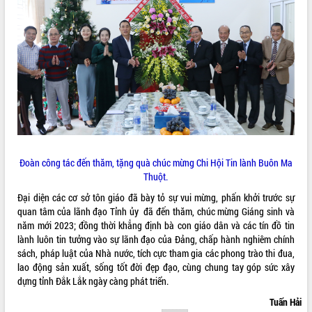
sầu riêng tại Đắk Lắk
Trình diễn nghệ thuật chế biến các
món ăn từ sầu riêng
Đắk Lắk công bố Quy hoạch và xúc
tiến đầu tư tỉnh
Ngành cá ngừ Đắk Lắk chủ động thích
ứng để giữ vững thị trường xuất khẩu
Diễn đàn Kinh tế tư nhân Việt Nam đột
phá cơ chế - Hợp tác công tư
Đề án 06 tạo bước ngoặt đột phá trong
cải cách hành chính tỉnh Đắk Lắk
Đoàn công tác đến thăm, tặng quà chúc mừng Chi Hội Tin lành Buôn Ma
Thuột.
Kết nối tour, đẩy mạnh chuyển đổi số
để phát triển du lịch Đắk Lắk
Đại diện các cơ sở tôn giáo đã bày tỏ sự vui mừng, phấn khởi trước sự
Khởi động Dự án Đầu tư xây dựng hạ
quan tâm của lãnh đạo Tỉnh ủy đã đến thăm, chúc mừng Giáng sinh và
tầng kỹ thuật Cụm công nghiệp Tân
năm mới 2023; đồng thời khẳng định bà con giáo dân và các tín đồ tin
Tiến
lành luôn tin tưởng vào sự lãnh đạo của Đảng, chấp hành nghiêm chính
sách, pháp luật của Nhà nước, tích cực tham gia các phong trào thi đua,
Gặp mặt các cơ quan báo chí nhân Kỷ
lao động sản xuất, sống tốt đời đẹp đạo, cùng chung tay góp sức xây
niệm 101 năm Ngày Báo chí Cách
dựng tỉnh Đắk Lắk ngày càng phát triển.
mạng Việt Nam
Đắk Lắk sơ kết 4 năm triển khai thực
Tuấn Hải