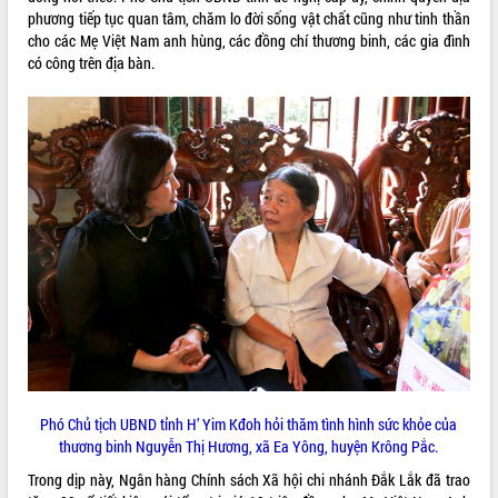
phương tiếp tục quan tâm, chăm lo đời sống vật chất cũng như tinh thần
quan trọng
cho các Mẹ Việt Nam anh hùng, các đồng chí thương binh, các gia đình
Bí thư Tỉnh ủy Lương Nguyễn Minh
có công trên địa bàn.
Triết thăm, tặng quà người có công với
cách mạng
Rà soát, hoàn thiện hệ thống thiết chế
văn hóa, thể thao đáp ứng yêu cầu
LIÊN KẾT WEB
phát triển mới
Thường trực HĐND tỉnh Đắk Lắk gặp
mặt Đoàn chuyên gia y tế TP. Hồ Chí
Minh
THỐNG KÊ TRUY CẬP
Lễ truy điệu và an táng hài cốt liệt sĩ
tại Nghĩa trang Liệt sĩ xã Sơn Hòa
Hôm nay:
25439
Bàn giải pháp tháo gỡ khó khăn trong
Tất cả:
66070762
xuất khẩu sầu riêng và triển khai quy
định EUDR
Thứ trưởng Bộ Nông nghiệp và Môi
trường Nguyễn Hoàng Hiệp khảo sát
Phó Chủ tịch UBND tỉnh H’ Yim Kđoh hỏi thăm tình hình sức khỏe của
vùng trồng và doanh nghiệp đóng gói
thương binh Nguyễn Thị Hương, xã Ea Yông, huyện Krông Pắc.
sầu riêng tại Đắk Lắk
Trong dịp này, Ngân hàng Chính sách Xã hội chi nhánh Đắk Lắk đã trao
Trình diễn nghệ thuật chế biến các