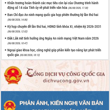
Quy hoạch và Xúc tiến đầu tư tỉnh Đắk
Khẩn trương hoàn thành các mục tiêu còn lại của Chương trình hành
Lắk
động số 14 của Tỉnh ủy về phát triển văn hóa
(06/08/2026, 17:30)
Khơi thông điểm nghẽn, đẩy nhanh
Ban Chỉ đạo An ninh mạng quốc gia họp phiên thường kỳ lần thứ hai
giải ngân vốn khắc phục thiên tai
(06/08/2026, 14:06)
HĐND tỉnh thông qua điều chỉnh Quy
Kỳ họp chuyên đề lần thứ hai, HĐND tỉnh khóa XI, nhiệm kỳ 2026-2031
hoạch tỉnh thời kỳ 2021-2030
(06/08/2026, 12:02)
Hội thảo góp ý hồ sơ điều chỉnh quy
Đắk Lắk mít tinh hưởng ứng Ngày An ninh mạng Việt Nam năm 2026
hoạch tỉnh Đắk Lắk thời kỳ 2021-2030,
tầm nhìn đến năm 2050
(06/08/2026, 10:47)
Nâng cao hiệu quả hoạt động của các
Ngoại giao khoa học, công nghệ góp phần kiến tạo năng lực phát triển
doanh nghiệp nhà nước
quốc gia
(05/08/2026, 18:13)
Hội nghị triển khai kết nối mạng
truyền số liệu chuyên dùng phục vụ cơ
quan Đảng, Nhà nước
Lễ phát động chuỗi hoạt động chung
tay làm sạch môi trường
Xã Ea Kar bước chuyển mình trong
công tác cải cách hành chính mô hình
mới
UBND tỉnh họp báo định kỳ tháng 4
năm 2026