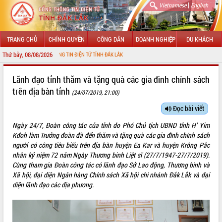
|
Vietnamese
English
TRANG CHỦ
CHÍNH QUYỀN
CÔNG DÂN
DOANH NGHIỆP
DU KHÁCH
Thứ bảy, 08/08/2026
ỚI CỔNG THÔNG TIN ĐIỆN TỬ TỈNH ĐẮK LẮK
GIỚI THIỆU
Lãnh đạo tỉnh thăm và tặng quà các gia đình chính sách
trên địa bàn tỉnh
(24/07/2019, 21:00)
LÃNH ĐẠO UBND TỈNH
Đọc bài viết
TIN TỨC SỰ KIỆN
Ngày 24/7, Đoàn công tác của tỉnh do Phó Chủ tịch UBND tỉnh H’ Yim
SỞ, BAN, NGÀNH
Kđoh làm Trưởng đoàn đã đến thăm và tặng quà các gia đình chính sách
người có công tiêu biểu trên địa bàn huyện Ea Kar và huyện Krông Pắc
UBND CÁC XÃ, PHƯỜNG
nhân kỷ niệm 72 năm Ngày Thương binh Liệt sĩ (27/7/1947-27/7/2019).
Cùng tham gia Đoàn công tác có lãnh đạo Sở Lao động, Thương binh và
Xã hội, đại diện Ngân hàng Chính sách Xã hội chi nhánh Đắk Lắk và đại
THÔNG TIN CHỈ ĐẠO ĐIỀU HÀNH
diện lãnh đạo các địa phương.
HỆ THỐNG VĂN BẢN
VĂN BẢN HĐND TỈNH