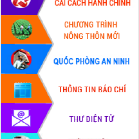
Xây dựng nông thôn mới: Nâng cao đời
sống người dân từ những mô hình thiết
thực
Quyết liệt tháo gỡ vướng mắc, đẩy
nhanh tiến độ các dự án trọng điểm
trong Khu kinh tế Nam Phú Yên
Hòn Yến phát triển du lịch gắn với bảo
tồn biển
Lấy ý kiến điều chỉnh Quy hoạch tỉnh
Đắk Lắk thời kỳ 2021-2030, tầm nhìn
đến năm 2050
Phát động chiến dịch 30 ngày đêm
giải phóng mặt bằng Tuyến đường bộ
ven biển
Đắk Lắk nỗ lực thúc đẩy tăng trưởng
kinh tế từ 10% trở lên trong Quý
II/2026
Đắk Lắk ký kết thỏa thuận hợp tác về
chuyển đổi số giai đoạn 2026 – 2030
với Tập đoàn Bưu chính Viễn thông
Việt Nam