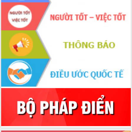
Xây dựng nền hành chính số đồng
hành cùng nông dân dân, doanh nghiệp
Giai đoạn 2026-2030, Đắk Lắk phấn
đấu có 77% xã đạt chuẩn nông thôn
mới
Chuyển đổi số 'mở đường' cho nông
nghiệp Đắk Lắk tăng trưởng bứt phá
Triển khai đồng bộ đo đạc, lập hồ sơ
địa chính, hoàn thiện cơ sở dữ liệu đất
đai
Ứng dụng sinh trắc học - Bước tiến
trong hành trình chuyển đổi số tại Đắk
Lắk
Đắk Lắk nâng cao hiệu quả công tác
Đảng từ Sổ tay đảng viên điện tử
Đắk Lắk đẩy mạnh nuôi biển công
nghệ, hướng tới phát triển thủy sản
bền vững
Tập huấn nâng cao năng lực triển khai
chuyển đổi số cho cán bộ, công chức