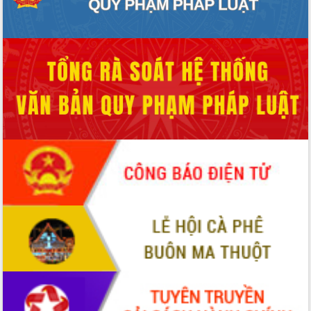
Hội thảo khoa học “Giải pháp thúc đẩy
phát triển nền kinh tế xanh tại tỉnh
Đắk Lắk”
Tăng cường giám sát, đôn đốc thực
hiện nhiệm vụ quản lý tài sản công
hàng tuần
Tháo gỡ những vướng mắc, đẩy mạnh
công tác cải cách thủ tục hành chính
tại Trung tâm Phục vụ hành chính
công tỉnh
Đắk Lắk: Tôn vinh 46 giải pháp tại Hội
thi Sáng tạo Kỹ thuật 2024 - 2025
Đắk Lắk rà soát, điều chỉnh Đề án 190
về phát triển nuôi trồng thủy sản
Phó Chủ tịch UBND tỉnh Đắk Lắk
Trương Công Thái kiểm tra thực địa
Dự án cao tốc Khánh Hòa - Buôn Ma
Thuột
Định vị cà phê Việt Nam như một “di
sản sống” trong dòng chảy toàn cầu