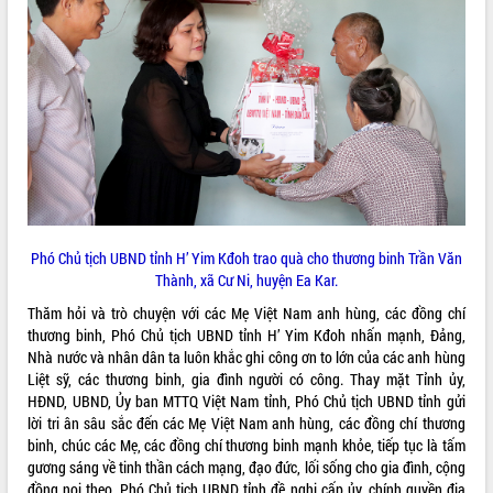
VIDEO
Khám bệnh, cấp phát thuốc miễn phí
Phó Chủ tịch UBND tỉnh H’ Yim Kđoh trao quà cho thương binh Trần Văn
và tặng quà người dân xã Cư Pui
Thành, xã Cư Ni, huyện Ea Kar.
Hội nghị UBND tỉnh Đắk Lắk thường kỳ
Thăm hỏi và trò chuyện với các Mẹ Việt Nam anh hùng, các đồng chí
tháng 7/2026
thương binh, Phó Chủ tịch UBND tỉnh H’ Yim Kđoh nhấn mạnh, Đảng,
Lễ truy tặng danh hiệu “Bà Mẹ Việt
Nhà nước và nhân dân ta luôn khắc ghi công ơn to lớn của các anh hùng
Nam Anh hùng” và trao Huân chương
Liệt sỹ, các thương binh, gia đình người có công. Thay mặt Tỉnh ủy,
Lao động
HĐND, UBND, Ủy ban MTTQ Việt Nam tỉnh, Phó Chủ tịch UBND tỉnh gửi
ALBUM ẢNH
UBND tỉnh Đắk Lắk triển khai nhiệm
lời tri ân sâu sắc đến các Mẹ Việt Nam anh hùng, các đồng chí thương
vụ 6 tháng cuối năm 2026
binh, chúc các Mẹ, các đồng chí thương binh mạnh khỏe, tiếp tục là tấm
gương sáng về tinh thần cách mạng, đạo đức, lối sống cho gia đình, cộng
Kỳ họp thứ Hai, Hội đồng nhân dân
đồng noi theo. Phó Chủ tịch UBND tỉnh đề nghị cấp ủy, chính quyền địa
tỉnh khóa XI quyết nghị nhiều nội dung