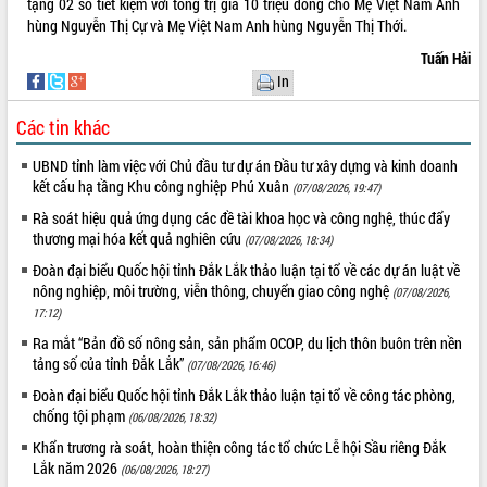
tặng 02 sổ tiết kiệm với tổng trị giá 10 triệu đồng cho Mẹ Việt Nam Anh
món ăn từ sầu riêng
hùng Nguyễn Thị Cự và Mẹ Việt Nam Anh hùng Nguyễn Thị Thới.
Đắk Lắk công bố Quy hoạch và xúc
tiến đầu tư tỉnh
Tuấn Hải
In
Ngành cá ngừ Đắk Lắk chủ động thích
ứng để giữ vững thị trường xuất khẩu
Các tin khác
Diễn đàn Kinh tế tư nhân Việt Nam đột
phá cơ chế - Hợp tác công tư
UBND tỉnh làm việc với Chủ đầu tư dự án Đầu tư xây dựng và kinh doanh
Đề án 06 tạo bước ngoặt đột phá trong
kết cấu hạ tầng Khu công nghiệp Phú Xuân
(07/08/2026, 19:47)
cải cách hành chính tỉnh Đắk Lắk
Rà soát hiệu quả ứng dụng các đề tài khoa học và công nghệ, thúc đẩy
Kết nối tour, đẩy mạnh chuyển đổi số
thương mại hóa kết quả nghiên cứu
(07/08/2026, 18:34)
để phát triển du lịch Đắk Lắk
Đoàn đại biểu Quốc hội tỉnh Đắk Lắk thảo luận tại tổ về các dự án luật về
Khởi động Dự án Đầu tư xây dựng hạ
nông nghiệp, môi trường, viễn thông, chuyển giao công nghệ
(07/08/2026,
tầng kỹ thuật Cụm công nghiệp Tân
17:12)
Tiến
Ra mắt “Bản đồ số nông sản, sản phẩm OCOP, du lịch thôn buôn trên nền
Gặp mặt các cơ quan báo chí nhân Kỷ
tảng số của tỉnh Đắk Lắk”
(07/08/2026, 16:46)
niệm 101 năm Ngày Báo chí Cách
mạng Việt Nam
Đoàn đại biểu Quốc hội tỉnh Đắk Lắk thảo luận tại tổ về công tác phòng,
chống tội phạm
Đắk Lắk sơ kết 4 năm triển khai thực
(06/08/2026, 18:32)
hiện Đề án 06 của Chính phủ
Khẩn trương rà soát, hoàn thiện công tác tổ chức Lễ hội Sầu riêng Đắk
Họp báo thông tin về Hội nghị Công bố
Lắk năm 2026
(06/08/2026, 18:27)