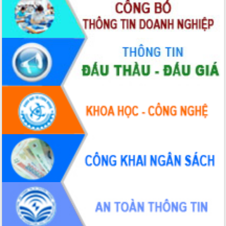
Thứ trưởng Bộ Y tế làm việc với tỉnh
Đắk Lắk về phát triển nhân lực y tế
cho trạm y tế cấp xã
Du lịch Đắk Lắk nâng tầm trải nghiệm
du khách thông qua Hệ thống cơ sở dữ
liệu và Bản đồ số
Tập huấn ứng dụng trí tuệ nhân tạo (AI)
trong thương mại điện tử năm 2026
Đoàn đại biểu Quốc hội tỉnh Đắk Lắk
trao đổi thông tin trước Kỳ họp thứ
nhất, Quốc hội khóa XVI
Quyết liệt cải cách hành chính, khơi
thông nguồn lực phát triển
Nâng cao hiệu lực, hiệu quả HĐND
tỉnh thông qua hiện đại hóa hành chính
Xã Ea Phê gắn cải cách hành chính với
chuyển đổi số
Phó Chủ tịch Thường trực UBND tỉnh
Hồ Thị Nguyên Thảo làm việc tại Trung
tâm Phục vụ hành chính công xã Ea
Phê