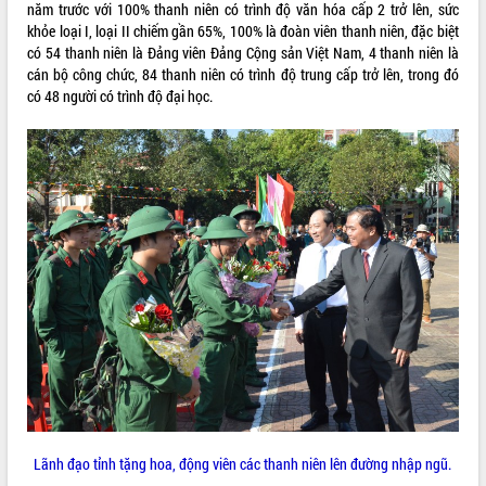
năm trước với 100% thanh niên có trình độ văn hóa cấp 2 trở lên, sức
VIDEO
khỏe loại I, loại II chiếm gần 65%, 100% là đoàn viên thanh niên, đặc biệt
có 54 thanh niên là Đảng viên Đảng Cộng sản Việt Nam, 4 thanh niên là
Không có file video nào để phát.
cán bộ công chức, 84 thanh niên có trình độ trung cấp trở lên, trong đó
có 48 người có trình độ đại học.
ALBUM ẢNH
LIÊN KẾT WEB
THỐNG KÊ TRUY CẬP
Lãnh đạo tỉnh tặng hoa, động viên các thanh niên lên đường nhập ngũ.
Hôm nay:
3733