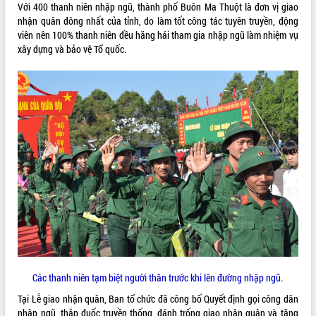
Với 400 thanh niên nhập ngũ, thành phố Buôn Ma Thuột là đơn vị giao
Tất cả:
66049056
nhận quân đông nhất của tỉnh, do làm tốt công tác tuyên truyền, động
viên nên 100% thanh niên đều hăng hái tham gia nhập ngũ làm nhiệm vụ
xây dựng và bảo vệ Tổ quốc.
Các thanh niên tạm biệt người thân trước khi lên đường nhập ngũ.
Tại Lễ giao nhận quân, Ban tổ chức đã công bố Quyết định gọi công dân
nhập ngũ, thắp đuốc truyền thống, đánh trống giao nhận quân và tặng