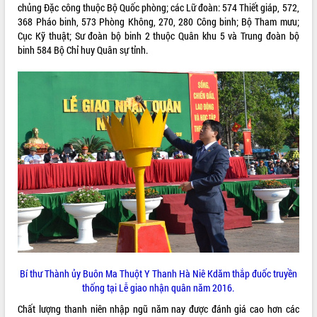
chủng Đặc công thuộc Bộ Quốc phòng; các Lữ đoàn: 574 Thiết giáp, 572,
ĐIỂM TIN VĂN BẢN
368 Pháo binh, 573 Phòng Không, 270, 280 Công binh; Bộ Tham mưu;
Cục Kỹ thuật; Sư đoàn bộ binh 2 thuộc Quân khu 5 và Trung đoàn bộ
QUY HOẠCH - KẾ HOẠCH
binh 584 Bộ Chỉ huy Quân sự tỉnh.
Bí thư Thành ủy Buôn Ma Thuột Y Thanh Hà Niê Kdăm thắp đuốc truyền
thống tại Lễ giao nhận quân năm 2016.
Chất lượng thanh niên nhập ngũ năm nay được đánh giá cao hơn các