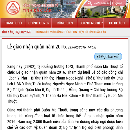
|
Vietnamese
English
TRANG CHỦ
CHÍNH QUYỀN
CÔNG DÂN
DOANH NGHIỆP
DU KHÁCH
Thứ sáu, 07/08/2026
CHÀO MỪNG ĐẾN VỚI CỔNG THÔNG TIN ĐIỆN TỬ TỈNH ĐẮK LẮK
GIỚI THIỆU
Lễ giao nhận quân năm 2016.
(23/02/2016, 14:53)
LÃNH ĐẠO UBND TỈNH
Đọc bài viết
Sáng nay (23/02), tại Quảng trường 10/3, Thành phố Buôn Ma Thuột tổ
TIN TỨC SỰ KIỆN
chức Lễ giao nhận quân năm 2016. Tham dự buổi Lễ có các đồng chí
Êban Y Phu – Bí thư Tỉnh ủy; Phạm Ngọc Nghị - Phó Bí thư Tỉnh ủy, Chủ
SỞ, BAN, NGÀNH
tịch UBND tỉnh; Thiếu tướng Nguyễn Ngọc Minh – Phó Tham mưu trưởng
Bộ Tư lệnh Quân khu 5; Đại tá Trương Hồng Quang – Chỉ huy trưởng Bộ
UBND CÁC XÃ, PHƯỜNG
Chỉ huy Quân sự tỉnh; Y Thanh Hà Niê Kdăm – Bí thư Thành ủy Buôn Ma
Thuột.
THÔNG TIN CHỈ ĐẠO ĐIỀU HÀNH
Cùng với thành phố Buôn Ma Thuột, trong sáng nay, các địa phương
HỆ THỐNG VĂN BẢN
trong tỉnh cũng đồng loạt tổ chức trọng thể Lễ giao nhận quân năm
2016. Năm nay, 2.800 thanh niên của tỉnh lên đường nhập ngũ được biên
VĂN BẢN HĐND TỈNH
chế về các đơn vị: Quân đoàn 3; Bộ tư lệnh Bộ đội biên phòng; Binh