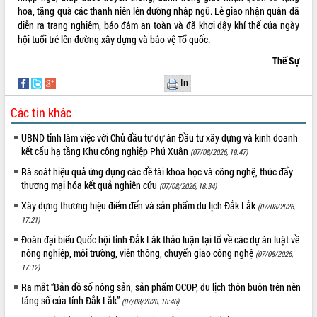
hoa, tặng quà các thanh niên lên đường nhập ngũ. Lễ giao nhận quân đã
diễn ra trang nghiêm, bảo đảm an toàn và đã khơi dậy khí thế của ngày
hội tuổi trẻ lên đường xây dựng và bảo vệ Tổ quốc.
Thế Sự
In
Các tin khác
UBND tỉnh làm việc với Chủ đầu tư dự án Đầu tư xây dựng và kinh doanh
kết cấu hạ tầng Khu công nghiệp Phú Xuân
(07/08/2026, 19:47)
Rà soát hiệu quả ứng dụng các đề tài khoa học và công nghệ, thúc đẩy
thương mại hóa kết quả nghiên cứu
(07/08/2026, 18:34)
Xây dựng thương hiệu điểm đến và sản phẩm du lịch Đắk Lắk
(07/08/2026,
17:21)
Đoàn đại biểu Quốc hội tỉnh Đắk Lắk thảo luận tại tổ về các dự án luật về
nông nghiệp, môi trường, viễn thông, chuyển giao công nghệ
(07/08/2026,
17:12)
Ra mắt “Bản đồ số nông sản, sản phẩm OCOP, du lịch thôn buôn trên nền
tảng số của tỉnh Đắk Lắk”
(07/08/2026, 16:46)