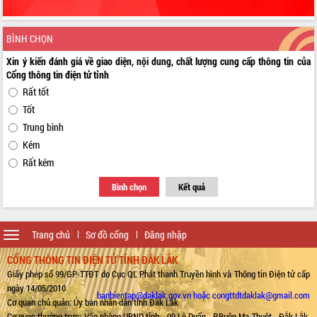
BÌNH CHỌN
Xin ý kiến đánh giá về giao diện, nội dung, chất lượng cung cấp thông tin của
Cổng thông tin điện tử tỉnh
Rất tốt
Tốt
Trung bình
Kém
Rất kém
Bình chọn
Kết quả
Toggle
Trang chủ
Sơ đồ cổng
Đăng nhập
navigation
CỔNG THÔNG TIN ĐIỆN TỬ TỈNH ĐẮK LẮK
Giấy phép số 99/GP-TTĐT do Cục QL Phát thanh Truyền hình và Thông tin Điện tử cấp
ngày 14/05/2010
banbientap@daklak.gov.vn hoặc congttdtdaklak@gmail.com
Cơ quan chủ quản: Ủy ban nhân dân tỉnh Đắk Lắk
Cơ quan thường trực: Văn phòng UBND tỉnh - 09 Lê Duẩn - P.Buôn Ma Thuột - Đắk Lắk.