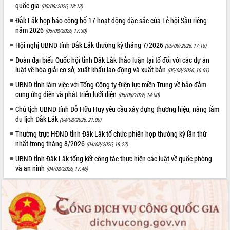
ứng để giữ vững thị trường xuất khẩu
quốc gia
(05/08/2026, 18:13)
Diễn đàn Kinh tế tư nhân Việt Nam đột
Đắk Lắk họp báo công bố 17 hoạt động đặc sắc của Lễ hội Sầu riêng
phá cơ chế - Hợp tác công tư
năm 2026
(05/08/2026, 17:30)
Đề án 06 tạo bước ngoặt đột phá trong
Hội nghị UBND tỉnh Đắk Lắk thường kỳ tháng 7/2026
(05/08/2026, 17:18)
cải cách hành chính tỉnh Đắk Lắk
Đoàn đại biểu Quốc hội tỉnh Đắk Lắk thảo luận tại tổ đối với các dự án
Kết nối tour, đẩy mạnh chuyển đổi số
luật về hòa giải cơ sở, xuất khẩu lao động và xuất bản
(05/08/2026, 16:01)
để phát triển du lịch Đắk Lắk
UBND tỉnh làm việc với Tổng Công ty Điện lực miền Trung về bảo đảm
Khởi động Dự án Đầu tư xây dựng hạ
cung ứng điện và phát triển lưới điện
tầng kỹ thuật Cụm công nghiệp Tân
(05/08/2026, 14:00)
Tiến
Chủ tịch UBND tỉnh Đỗ Hữu Huy yêu cầu xây dựng thương hiệu, nâng tầm
Gặp mặt các cơ quan báo chí nhân Kỷ
du lịch Đắk Lắk
(04/08/2026, 21:00)
niệm 101 năm Ngày Báo chí Cách
Thường trực HĐND tỉnh Đắk Lắk tổ chức phiên họp thường kỳ lần thứ
mạng Việt Nam
nhất trong tháng 8/2026
(04/08/2026, 18:22)
Đắk Lắk sơ kết 4 năm triển khai thực
UBND tỉnh Đắk Lắk tổng kết công tác thực hiện các luật về quốc phòng
hiện Đề án 06 của Chính phủ
và an ninh
(04/08/2026, 17:46)
Họp báo thông tin về Hội nghị Công bố
Quy hoạch và Xúc tiến đầu tư tỉnh Đắk
Lắk
Khơi thông điểm nghẽn, đẩy nhanh
giải ngân vốn khắc phục thiên tai