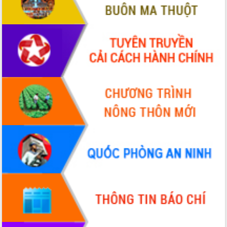
hiện nhiệm vụ quản lý tài sản công
hàng tuần
Tháo gỡ những vướng mắc, đẩy mạnh
công tác cải cách thủ tục hành chính
tại Trung tâm Phục vụ hành chính
công tỉnh
Đắk Lắk: Tôn vinh 46 giải pháp tại Hội
thi Sáng tạo Kỹ thuật 2024 - 2025
Đắk Lắk rà soát, điều chỉnh Đề án 190
về phát triển nuôi trồng thủy sản
Phó Chủ tịch UBND tỉnh Đắk Lắk
Trương Công Thái kiểm tra thực địa
Dự án cao tốc Khánh Hòa - Buôn Ma
Thuột
Định vị cà phê Việt Nam như một “di
sản sống” trong dòng chảy toàn cầu
Xây dựng nông thôn mới: Nâng cao đời
sống người dân từ những mô hình thiết
thực
Quyết liệt tháo gỡ vướng mắc, đẩy