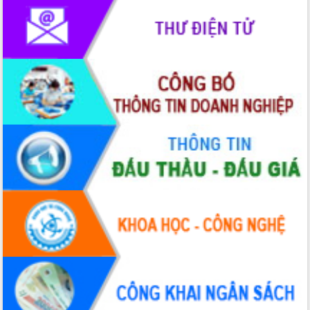
nhanh tiến độ các dự án trọng điểm
trong Khu kinh tế Nam Phú Yên
Hòn Yến phát triển du lịch gắn với bảo
tồn biển
Lấy ý kiến điều chỉnh Quy hoạch tỉnh
Đắk Lắk thời kỳ 2021-2030, tầm nhìn
đến năm 2050
Phát động chiến dịch 30 ngày đêm
giải phóng mặt bằng Tuyến đường bộ
ven biển
Đắk Lắk nỗ lực thúc đẩy tăng trưởng
kinh tế từ 10% trở lên trong Quý
II/2026
Đắk Lắk ký kết thỏa thuận hợp tác về
chuyển đổi số giai đoạn 2026 – 2030
với Tập đoàn Bưu chính Viễn thông
Việt Nam
Thứ trưởng Bộ Y tế làm việc với tỉnh
Đắk Lắk về phát triển nhân lực y tế
cho trạm y tế cấp xã
Du lịch Đắk Lắk nâng tầm trải nghiệm