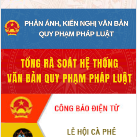
HĐND tỉnh thông qua điều chỉnh Quy
hoạch tỉnh thời kỳ 2021-2030
Hội thảo góp ý hồ sơ điều chỉnh quy
hoạch tỉnh Đắk Lắk thời kỳ 2021-2030,
tầm nhìn đến năm 2050
Nâng cao hiệu quả hoạt động của các
doanh nghiệp nhà nước
Hội nghị triển khai kết nối mạng
truyền số liệu chuyên dùng phục vụ cơ
quan Đảng, Nhà nước
Lễ phát động chuỗi hoạt động chung
tay làm sạch môi trường
Xã Ea Kar bước chuyển mình trong
công tác cải cách hành chính mô hình
mới
UBND tỉnh họp báo định kỳ tháng 4
năm 2026
Hội thảo khoa học “Giải pháp thúc đẩy
phát triển nền kinh tế xanh tại tỉnh
Đắk Lắk”
Tăng cường giám sát, đôn đốc thực