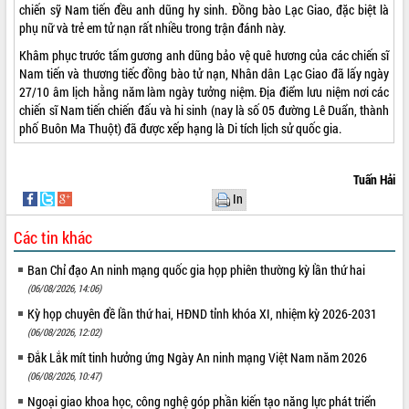
chiến sỹ Nam tiến đều anh dũng hy sinh. Đồng bào Lạc Giao, đặc biệt là
Rà soát, hoàn thiện hệ thống thiết chế
phụ nữ và trẻ em tử nạn rất nhiều trong trận đánh này.
văn hóa, thể thao đáp ứng yêu cầu
phát triển mới
Khâm phục trước tấm gương anh dũng bảo vệ quê hương của các chiến sĩ
Nam tiến và thương tiếc đồng bào tử nạn, Nhân dân Lạc Giao đã lấy ngày
Thường trực HĐND tỉnh Đắk Lắk gặp
27/10 âm lịch hằng năm làm ngày tưởng niệm. Địa điểm lưu niệm nơi các
mặt Đoàn chuyên gia y tế TP. Hồ Chí
chiến sĩ Nam tiến chiến đấu và hi sinh (nay là số 05 đường Lê Duẩn, thành
Minh
LIÊN KẾT WEB
phố Buôn Ma Thuột) đã được xếp hạng là Di tích lịch sử quốc gia.
Lễ truy điệu và an táng hài cốt liệt sĩ
tại Nghĩa trang Liệt sĩ xã Sơn Hòa
Bàn giải pháp tháo gỡ khó khăn trong
Tuấn Hải
xuất khẩu sầu riêng và triển khai quy
In
THỐNG KÊ TRUY CẬP
định EUDR
Các tin khác
Thứ trưởng Bộ Nông nghiệp và Môi
Hôm nay:
28441
trường Nguyễn Hoàng Hiệp khảo sát
Tất cả:
66004583
Ban Chỉ đạo An ninh mạng quốc gia họp phiên thường kỳ lần thứ hai
vùng trồng và doanh nghiệp đóng gói
(06/08/2026, 14:06)
sầu riêng tại Đắk Lắk
Trình diễn nghệ thuật chế biến các
Kỳ họp chuyên đề lần thứ hai, HĐND tỉnh khóa XI, nhiệm kỳ 2026-2031
món ăn từ sầu riêng
(06/08/2026, 12:02)
Đắk Lắk công bố Quy hoạch và xúc
Đắk Lắk mít tinh hưởng ứng Ngày An ninh mạng Việt Nam năm 2026
tiến đầu tư tỉnh
(06/08/2026, 10:47)
Ngành cá ngừ Đắk Lắk chủ động thích
Ngoại giao khoa học, công nghệ góp phần kiến tạo năng lực phát triển