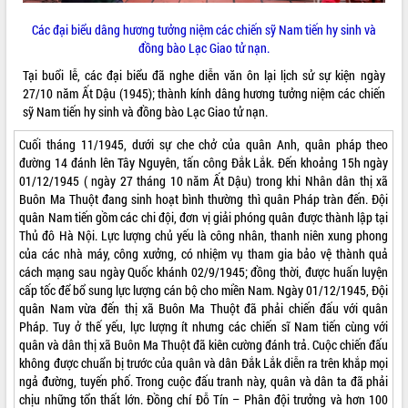
VIDEO
Các đại biểu dâng hương tưởng niệm các chiến sỹ Nam tiến hy sinh và
đồng bào Lạc Giao tử nạn.
Tại buổi lễ, các đại biểu đã nghe diễn văn ôn lại lịch sử sự kiện ngày
27/10 năm Ất Dậu (1945); thành kính dâng hương tưởng niệm các chiến
sỹ Nam tiến hy sinh và đồng bào Lạc Giao tử nạn.
Cuối tháng 11/1945, dưới sự che chở của quân Anh, quân pháp theo
đường 14 đánh lên Tây Nguyên, tấn công Đắk Lắk. Đến khoảng 15h ngày
01/12/1945 ( ngày 27 tháng 10 năm Ất Dậu) trong khi Nhân dân thị xã
Buôn Ma Thuột đang sinh hoạt bình thường thì quân Pháp tràn đến. Đội
Lễ truy tặng danh hiệu “Bà Mẹ Việt
quân Nam tiến gồm các chi đội, đơn vị giải phóng quân được thành lập tại
Nam Anh hùng” và trao Huân chương
Thủ đô Hà Nội. Lực lượng chủ yếu là công nhân, thanh niên xung phong
Lao động
của các nhà máy, công xưởng, có nhiệm vụ tham gia bảo vệ thành quả
UBND tỉnh Đắk Lắk triển khai nhiệm
cách mạng sau ngày Quốc khánh 02/9/1945; đồng thời, được huấn luyện
vụ 6 tháng cuối năm 2026
cấp tốc để bổ sung lực lượng cán bộ cho miền Nam. Ngày 01/12/1945, Đội
Kỳ họp thứ Hai, Hội đồng nhân dân
quân Nam vừa đến thị xã Buôn Ma Thuột đã phải chiến đấu với quân
tỉnh khóa XI quyết nghị nhiều nội dung
Pháp. Tuy ở thế yếu, lực lượng ít nhưng các chiến sĩ Nam tiến cùng với
quan trọng
ALBUM ẢNH
quân và dân thị xã Buôn Ma Thuột đã kiên cường đánh trả. Cuộc chiến đấu
không được chuẩn bị trước của quân và dân Đắk Lắk diễn ra trên khắp mọi
Bí thư Tỉnh ủy Lương Nguyễn Minh
ngả đường, tuyến phố. Trong cuộc đấu tranh này, quân và dân ta đã phải
Triết thăm, tặng quà người có công với
chịu những tổn thất lớn. Đồng chí Đỗ Tín – Phân đội trưởng và hơn 100
cách mạng