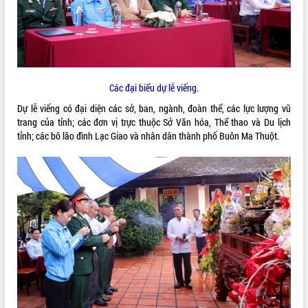
ĐIỂM TIN VĂN BẢN
QUY HOẠCH - KẾ HOẠCH
Các đại biểu dự lễ viếng.
Dự lễ viếng có đại diện các sở, ban, ngành, đoàn thể, các lực lượng vũ
trang của tỉnh; các đơn vị trực thuộc Sở Văn hóa, Thể thao và Du lịch
tỉnh; các bô lão đình Lạc Giao và nhân dân thành phố Buôn Ma Thuột.