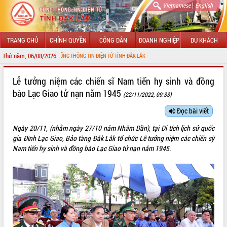
|
Vietnamese
English
TRANG CHỦ
CHÍNH QUYỀN
CÔNG DÂN
DOANH NGHIỆP
DU KHÁCH
Thứ năm, 06/08/2026
ỪNG ĐẾN VỚI CỔNG THÔNG TIN ĐIỆN TỬ TỈNH ĐẮK LẮK
GIỚI THIỆU
Lễ tưởng niệm các chiến sĩ Nam tiến hy sinh và đồng
bào Lạc Giao tử nạn năm 1945
(22/11/2022, 09:33)
LÃNH ĐẠO UBND TỈNH
Đọc bài viết
TIN TỨC SỰ KIỆN
Ngày 20/11, (nhằm ngày 27/10 năm Nhâm Dần), tại Di tích lịch sử quốc
SỞ, BAN, NGÀNH
gia Đình Lạc Giao, Bảo tàng Đắk Lắk tổ chức Lễ tưởng niệm các chiến sỹ
Nam tiến hy sinh và đồng bào Lạc Giao tử nạn năm 1945.
UBND CÁC XÃ, PHƯỜNG
THÔNG TIN CHỈ ĐẠO ĐIỀU HÀNH
HỆ THỐNG VĂN BẢN
VĂN BẢN HĐND TỈNH