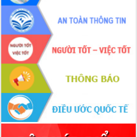
du khách thông qua Hệ thống cơ sở dữ
liệu và Bản đồ số
Tập huấn ứng dụng trí tuệ nhân tạo (AI)
trong thương mại điện tử năm 2026
Đoàn đại biểu Quốc hội tỉnh Đắk Lắk
trao đổi thông tin trước Kỳ họp thứ
nhất, Quốc hội khóa XVI
Quyết liệt cải cách hành chính, khơi
thông nguồn lực phát triển
Nâng cao hiệu lực, hiệu quả HĐND
tỉnh thông qua hiện đại hóa hành chính
Xã Ea Phê gắn cải cách hành chính với
chuyển đổi số
Phó Chủ tịch Thường trực UBND tỉnh
Hồ Thị Nguyên Thảo làm việc tại Trung
tâm Phục vụ hành chính công xã Ea
Phê
Xây dựng nền hành chính số đồng
hành cùng nông dân dân, doanh nghiệp
Giai đoạn 2026-2030, Đắk Lắk phấn
đấu có 77% xã đạt chuẩn nông thôn