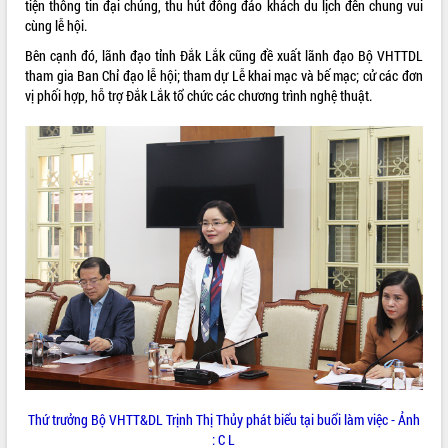
tiện thông tin đại chúng, thu hút đông đảo khách du lịch đến chung vui
cùng lễ hội.
VIDEO
Bên cạnh đó, lãnh đạo tỉnh Đắk Lắk cũng đề xuất lãnh đạo Bộ VHTTDL
tham gia Ban Chỉ đạo lễ hội; tham dự Lễ khai mạc và bế mạc; cử các đơn
vị phối hợp, hỗ trợ Đắk Lắk tổ chức các chương trình nghệ thuật.
Khám bệnh, cấp phát thuốc miễn phí
và tặng quà người dân xã Cư Pui
Hội nghị UBND tỉnh Đắk Lắk thường kỳ
tháng 7/2026
Lễ truy tặng danh hiệu “Bà Mẹ Việt
Nam Anh hùng” và trao Huân chương
Lao động
ALBUM ẢNH
UBND tỉnh Đắk Lắk triển khai nhiệm
vụ 6 tháng cuối năm 2026
Thứ trưởng Bộ VHTT&DL Trịnh Thị Thủy phát biểu tại buổi làm việc - Ảnh
Kỳ họp thứ Hai, Hội đồng nhân dân
: C L
tỉnh khóa XI quyết nghị nhiều nội dung