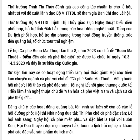
quan trọng
Thứ trưởng Trịnh Thị Thủy đánh giá cao công tác chuẩn bị cho lễ hội,
nhất trí với đề xuất lãnh đạo Bộ VHTTDL sẽ tham gia Ban Chỉ đạo Lễ hội.
Bí thư Tỉnh ủy Lương Nguyễn Minh
Triết thăm, tặng quà người có công với
Thứ trưởng Bộ VHTTDL Trịnh Thị Thủy giao Cục Nghệ thuật biểu diễn
cách mạng
phối hợp, hỗ trợ tỉnh Đắk Lắk trong các hoạt động nghệ thuật; Tổng cục
Rà soát, hoàn thiện hệ thống thiết chế
Du lịch phối hợp, hỗ trợ địa phương trong hoạt động truyền thông, xúc
văn hóa, thể thao đáp ứng yêu cầu
LIÊN KẾT WEB
tiến quảng bá, tổ chức tour trải nghiệm.
phát triển mới
Lễ hội Cà phê Buôn Ma Thuột lần thứ 8, năm 2023 có chủ đề
“Buôn Ma
Thường trực HĐND tỉnh Đắk Lắk gặp
Thuột - Điểm đến của cà phê thế giới” s
ẽ được tổ chức từ ngày 10.3 -
mặt Đoàn chuyên gia y tế TP. Hồ Chí
14.3.2023 và đây là sự kiện cấp Quốc gia.
Minh
THỐNG KÊ TRUY CẬP
Sự kiện lần này sẽ có hoạt động triển lãm, hội thảo gồm: Hội chợ triển
Lễ truy điệu và an táng hài cốt liệt sĩ
lãm chuyên ngành cà phê với chủ đề “Cà phê Buôn Ma Thuột - Vững bước
tại Nghĩa trang Liệt sĩ xã Sơn Hòa
Hôm nay:
2611
hội nhập”; Hội thảo cà phê đặc sản; Hội nghị kết nối giao thương quốc tế;
Bàn giải pháp tháo gỡ khó khăn trong
Tất cả:
66088279
Triển lãm ảnh nghệ thuật chủ đề “Văn hóa cà phê Việt Nam và Lịch sử cà
xuất khẩu sầu riêng và triển khai quy
phê thế giới"...
định EUDR
Đáng chú ý, các hoạt động quảng bá, tôn vinh sự kiện sẽ còn có các lễ
Thứ trưởng Bộ Nông nghiệp và Môi
hội đường phố; Hội thi Nhà nông đua tài; Thi Pha chế cà phê đặc sản; Lễ
trường Nguyễn Hoàng Hiệp khảo sát
hội ánh sáng; Ngày hội cà phê miễn phí... và đặc biệt là Hội voi Buôn
vùng trồng và doanh nghiệp đóng gói
Đôn; Hội Đua thuyền độc mộc huyện Lắk; tuor du lịch trải nghiệm, khám
sầu riêng tại Đắk Lắk
phá các đặc sắc sản phẩm du lịch mới.
Trình diễn nghệ thuật chế biến các