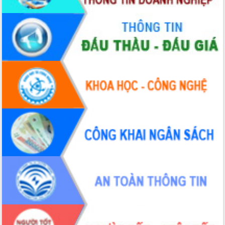
Thứ trưởng Bộ Y tế làm việc với tỉnh
Đắk Lắk về phát triển nhân lực y tế
cho trạm y tế cấp xã
Du lịch Đắk Lắk nâng tầm trải nghiệm
du khách thông qua Hệ thống cơ sở dữ
liệu và Bản đồ số
Tập huấn ứng dụng trí tuệ nhân tạo (AI)
trong thương mại điện tử năm 2026
Đoàn đại biểu Quốc hội tỉnh Đắk Lắk
trao đổi thông tin trước Kỳ họp thứ
nhất, Quốc hội khóa XVI
Quyết liệt cải cách hành chính, khơi
thông nguồn lực phát triển
Nâng cao hiệu lực, hiệu quả HĐND
tỉnh thông qua hiện đại hóa hành chính
Xã Ea Phê gắn cải cách hành chính với
chuyển đổi số
Phó Chủ tịch Thường trực UBND tỉnh
Hồ Thị Nguyên Thảo làm việc tại Trung
tâm Phục vụ hành chính công xã Ea
Phê