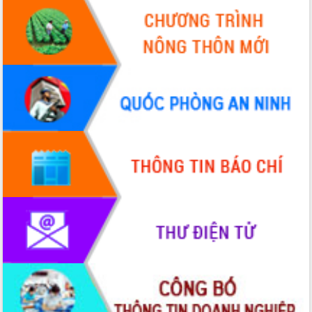
Xây dựng nông thôn mới: Nâng cao đời
sống người dân từ những mô hình thiết
thực
Quyết liệt tháo gỡ vướng mắc, đẩy
nhanh tiến độ các dự án trọng điểm
trong Khu kinh tế Nam Phú Yên
Hòn Yến phát triển du lịch gắn với bảo
tồn biển
Lấy ý kiến điều chỉnh Quy hoạch tỉnh
Đắk Lắk thời kỳ 2021-2030, tầm nhìn
đến năm 2050
Phát động chiến dịch 30 ngày đêm
giải phóng mặt bằng Tuyến đường bộ
ven biển
Đắk Lắk nỗ lực thúc đẩy tăng trưởng
kinh tế từ 10% trở lên trong Quý
II/2026
Đắk Lắk ký kết thỏa thuận hợp tác về
chuyển đổi số giai đoạn 2026 – 2030
với Tập đoàn Bưu chính Viễn thông
Việt Nam