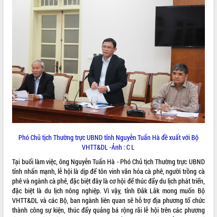
ĐIỂM TIN VĂN BẢN
QUY HOẠCH - KẾ HOẠCH
Phó Chủ tịch Thường trực UBND tỉnh Nguyễn Tuấn Hà đề xuất với Bộ
VHTT&DL -Ảnh : C L
Tại buổi làm việc, ông Nguyễn Tuấn Hà - Phó Chủ tịch Thường trực UBND
tỉnh nhấn mạnh, lễ hội là dịp để tôn vinh văn hóa cà phê, người trồng cà
phê và ngành cà phê, đặc biệt đây là cơ hội để thúc đẩy du lịch phát triển,
đặc biệt là du lịch nông nghiệp. Vì vậy, tỉnh Đắk Lắk mong muốn Bộ
VHTT&DL và các Bộ, ban ngành liên quan sẽ hỗ trợ địa phương tổ chức
thành công sự kiện, thúc đẩy quảng bá rộng rãi lễ hội trên các phương