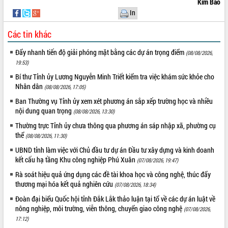
Kim Bảo
món ăn từ sầu riêng
In
Đắk Lắk công bố Quy hoạch và xúc
tiến đầu tư tỉnh
Các tin khác
Ngành cá ngừ Đắk Lắk chủ động thích
ứng để giữ vững thị trường xuất khẩu
Đẩy nhanh tiến độ giải phóng mặt bằng các dự án trọng điểm
(08/08/2026,
Diễn đàn Kinh tế tư nhân Việt Nam đột
19:53)
phá cơ chế - Hợp tác công tư
Bí thư Tỉnh ủy Lương Nguyễn Minh Triết kiểm tra việc khám sức khỏe cho
Đề án 06 tạo bước ngoặt đột phá trong
Nhân dân
(08/08/2026, 17:05)
cải cách hành chính tỉnh Đắk Lắk
Ban Thường vụ Tỉnh ủy xem xét phương án sắp xếp trường học và nhiều
Kết nối tour, đẩy mạnh chuyển đổi số
nội dung quan trọng
(08/08/2026, 13:30)
để phát triển du lịch Đắk Lắk
Thường trực Tỉnh ủy chưa thông qua phương án sáp nhập xã, phường cụ
Khởi động Dự án Đầu tư xây dựng hạ
thể
(08/08/2026, 11:30)
tầng kỹ thuật Cụm công nghiệp Tân
UBND tỉnh làm việc với Chủ đầu tư dự án Đầu tư xây dựng và kinh doanh
Tiến
kết cấu hạ tầng Khu công nghiệp Phú Xuân
(07/08/2026, 19:47)
Gặp mặt các cơ quan báo chí nhân Kỷ
niệm 101 năm Ngày Báo chí Cách
Rà soát hiệu quả ứng dụng các đề tài khoa học và công nghệ, thúc đẩy
mạng Việt Nam
thương mại hóa kết quả nghiên cứu
(07/08/2026, 18:34)
Đắk Lắk sơ kết 4 năm triển khai thực
Đoàn đại biểu Quốc hội tỉnh Đắk Lắk thảo luận tại tổ về các dự án luật về
hiện Đề án 06 của Chính phủ
nông nghiệp, môi trường, viễn thông, chuyển giao công nghệ
(07/08/2026,
Họp báo thông tin về Hội nghị Công bố
17:12)