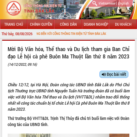
|
Vietnamese
English
TRANG CHỦ
CHÍNH QUYỀN
CÔNG DÂN
DOANH NGHIỆP
DU KHÁCH
Thứ bảy, 08/08/2026
CHÀO MỪNG ĐẾN VỚI CỔNG THÔNG TIN ĐIỆN TỬ TỈNH ĐẮK LẮK
GIỚI THIỆU
Mời Bộ Văn hóa, Thể thao và Du lịch tham gia Ban Chỉ
đạo Lễ hội cà phê Buôn Ma Thuột lần thứ 8 năm 2023
LÃNH ĐẠO UBND TỈNH
(14/12/2022, 09:16)
TIN TỨC SỰ KIỆN
Đọc bài viết
SỞ, BAN, NGÀNH
Chiều 12/12, tại Hà Nội, Đoàn công tác UBND tỉnh Đắk Lắk do Phó Chủ
tịch Thường trực UBND tỉnh Nguyễn Tuấn Hà trưởng đoàn đã có buổi làm
UBND CÁC XÃ, PHƯỜNG
việc với Bộ Văn hóa Thể thao và Du lịch (VHTT&DL) nhằm trao đổi thống
nhất về công tác chuẩn bị tổ chức Lễ hội Cà phê Buôn Ma Thuột lần thứ 8
THÔNG TIN CHỈ ĐẠO ĐIỀU HÀNH
năm 2023.
Thứ trưởng Bộ VHTT&DL Trịnh Thị Thủy đã chủ trì buổi làm việc với Đoàn
HỆ THỐNG VĂN BẢN
công tác của UBND tỉnh.
VĂN BẢN HĐND TỈNH