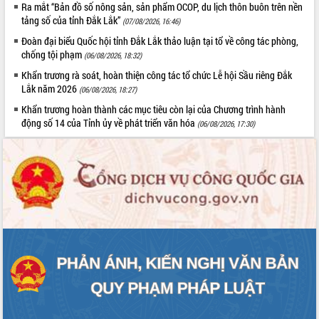
Quy hoạch và Xúc tiến đầu tư tỉnh Đắk
Ra mắt “Bản đồ số nông sản, sản phẩm OCOP, du lịch thôn buôn trên nền
Lắk
tảng số của tỉnh Đắk Lắk”
(07/08/2026, 16:46)
Khơi thông điểm nghẽn, đẩy nhanh
Đoàn đại biểu Quốc hội tỉnh Đắk Lắk thảo luận tại tổ về công tác phòng,
giải ngân vốn khắc phục thiên tai
chống tội phạm
(06/08/2026, 18:32)
HĐND tỉnh thông qua điều chỉnh Quy
Khẩn trương rà soát, hoàn thiện công tác tổ chức Lễ hội Sầu riêng Đắk
hoạch tỉnh thời kỳ 2021-2030
Lắk năm 2026
(06/08/2026, 18:27)
Hội thảo góp ý hồ sơ điều chỉnh quy
Khẩn trương hoàn thành các mục tiêu còn lại của Chương trình hành
hoạch tỉnh Đắk Lắk thời kỳ 2021-2030,
động số 14 của Tỉnh ủy về phát triển văn hóa
(06/08/2026, 17:30)
tầm nhìn đến năm 2050
Nâng cao hiệu quả hoạt động của các
doanh nghiệp nhà nước
Hội nghị triển khai kết nối mạng
truyền số liệu chuyên dùng phục vụ cơ
quan Đảng, Nhà nước
Lễ phát động chuỗi hoạt động chung
tay làm sạch môi trường
Xã Ea Kar bước chuyển mình trong
công tác cải cách hành chính mô hình
mới
UBND tỉnh họp báo định kỳ tháng 4
năm 2026