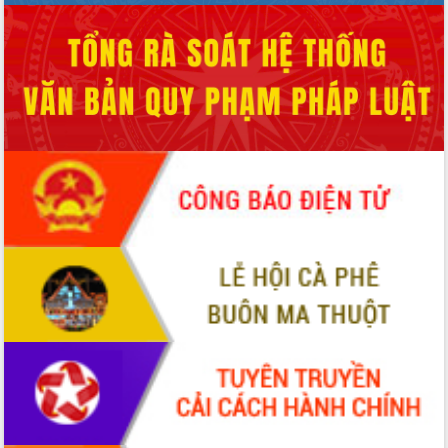
Hội thảo khoa học “Giải pháp thúc đẩy
phát triển nền kinh tế xanh tại tỉnh
Đắk Lắk”
Tăng cường giám sát, đôn đốc thực
hiện nhiệm vụ quản lý tài sản công
hàng tuần
Tháo gỡ những vướng mắc, đẩy mạnh
công tác cải cách thủ tục hành chính
tại Trung tâm Phục vụ hành chính
công tỉnh
Đắk Lắk: Tôn vinh 46 giải pháp tại Hội
thi Sáng tạo Kỹ thuật 2024 - 2025
Đắk Lắk rà soát, điều chỉnh Đề án 190
về phát triển nuôi trồng thủy sản
Phó Chủ tịch UBND tỉnh Đắk Lắk
Trương Công Thái kiểm tra thực địa
Dự án cao tốc Khánh Hòa - Buôn Ma
Thuột
Định vị cà phê Việt Nam như một “di
sản sống” trong dòng chảy toàn cầu