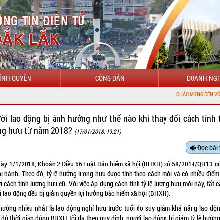
ÍNH QUYỀN
CÔNG DÂN
DOANH NGH
CHÀO MỪNG ĐẾN VỚI CỔNG THÔNG TI
ời lao động bị ảnh hưởng như thế nào khi thay đổi cách tính t
ng hưu từ năm 2018?
(17/01/2018, 10:21)
Đọc bài 
gày 1/1/2018, Khoản 2 Điều 56 Luật Bảo hiểm xã hội (BHXH) số 58/2014/QH13 có
thi hành. Theo đó, tỷ lệ hưởng lương hưu được tính theo cách mới và có nhiều điểm
i cách tính lương hưu cũ. Với việc áp dụng cách tính tỷ lệ lương hưu mới này, tất 
i lao động đều bị giảm quyền lợi hưởng bảo hiểm xã hội (BHXH).
hưởng nhiều nhất là lao động nghỉ hưu trước tuổi do suy giảm khả năng lao độ
 đủ thời gian đóng BHXH tối đa theo quy định, người lao động bị giảm tỷ lệ hưởng