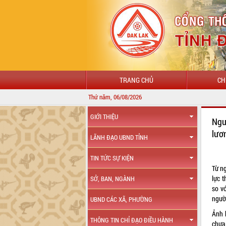
TRANG CHỦ
CH
Thứ năm, 06/08/2026
GIỚI THIỆU
Ngư
lươ
LÃNH ĐẠO UBND TỈNH
TIN TỨC SỰ KIỆN
Từ n
lực 
SỞ, BAN, NGÀNH
so vớ
ngườ
UBND CÁC XÃ, PHƯỜNG
Ảnh 
THÔNG TIN CHỈ ĐẠO ĐIỀU HÀNH
chưa