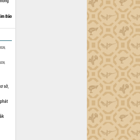
không
im Bảo
026,
026,
cơ sở,
 phát
Lắk