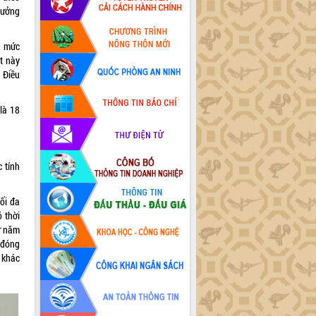
hưởng
, mức
t này
 Điều
là 18
 tính
ối đa
 thời
ừ năm
 đóng
h khác