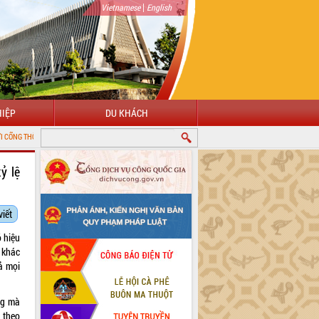
|
Vietnamese
English
IỆP
DU KHÁCH
N ĐIỆN TỬ TỈNH ĐẮK LẮK
ỷ lệ
viết
 hiệu
 khác
cả mọi
ng mà
 theo