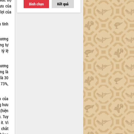
Bình chọn
Kết quả
hưu của
lợi của
 tính
lương
ơng tự
tỷ lệ
lương
ng là
là 30
à 73%,
n của
g hưu
(hiện
. Tuy
t. Vì
 chắt