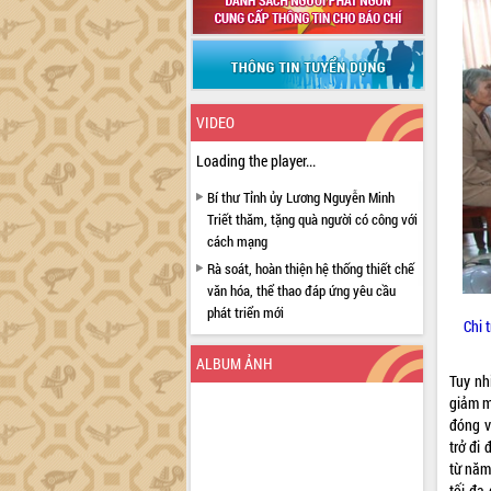
VIDEO
Loading the player...
Bí thư Tỉnh ủy Lương Nguyễn Minh
Triết thăm, tặng quà người có công với
cách mạng
Rà soát, hoàn thiện hệ thống thiết chế
văn hóa, thể thao đáp ứng yêu cầu
phát triển mới
Chi 
Thường trực HĐND tỉnh Đắk Lắk gặp
mặt Đoàn chuyên gia y tế TP. Hồ Chí
ALBUM ẢNH
Tuy nh
Minh
giảm m
Lễ truy điệu và an táng hài cốt liệt sĩ
đóng v
tại Nghĩa trang Liệt sĩ xã Sơn Hòa
trở đi
Bàn giải pháp tháo gỡ khó khăn trong
từ năm 
xuất khẩu sầu riêng và triển khai quy
tối đa