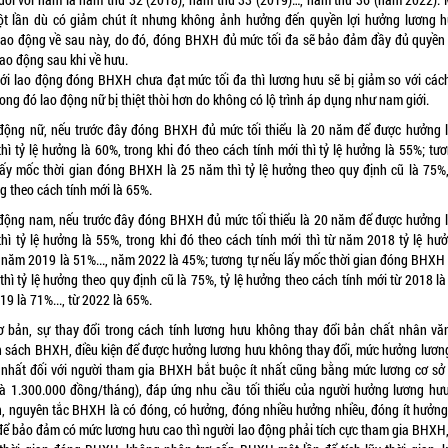
t lần dù có giảm chút ít nhưng không ảnh hưởng đến quyền lợi hưởng lương 
lao động về sau này, do đó, đóng BHXH đủ mức tối đa sẽ bảo đảm đầy đủ quyền 
lao động sau khi về hưu.
với lao động đóng BHXH chưa đạt mức tối đa thì lương hưu sẽ bị giảm so với cách
rong đó lao động nữ bị thiệt thòi hơn do không có lộ trình áp dụng như nam giới.
động nữ, nếu trước đây đóng BHXH đủ mức tối thiểu là 20 năm để được hưởng 
hì tỷ lệ hưởng là 60%, trong khi đó theo cách tính mới thì tỷ lệ hưởng là 55%; tư
lấy mốc thời gian đóng BHXH là 25 năm thì tỷ lệ hưởng theo quy định cũ là 75%, 
g theo cách tính mới là 65%.
động nam, nếu trước đây đóng BHXH đủ mức tối thiểu là 20 năm để được hưởng 
thì tỷ lệ hưởng là 55%, trong khi đó theo cách tính mới thì từ năm 2018 tỷ lệ hưở
 năm 2019 là 51%..., năm 2022 là 45%; tương tự nếu lấy mốc thời gian đóng BHXH 
hì tỷ lệ hưởng theo quy định cũ là 75%, tỷ lệ hưởng theo cách tính mới từ 2018 l
19 là 71%..., từ 2022 là 65%.
ơ bản, sự thay đổi trong cách tính lương hưu không thay đổi bản chất nhân vă
h sách BHXH, điều kiện để được hưởng lương hưu không thay đổi, mức hưởng lươn
 nhất đối với người tham gia BHXH bắt buộc ít nhất cũng bằng mức lương cơ sở 
là 1.300.000 đồng/tháng), đáp ứng nhu cầu tối thiểu của người hưởng lương hưu
n, nguyên tắc BHXH là có đóng, có hưởng, đóng nhiều hưởng nhiều, đóng ít hưởng í
 để bảo đảm có mức lương hưu cao thì người lao động phải tích cực tham gia BHXH,