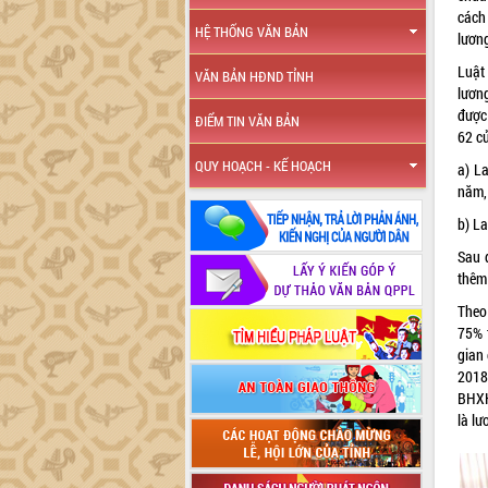
cách
HỆ THỐNG VĂN BẢN
lươn
Luật
VĂN BẢN HĐND TỈNH
lươn
được
ĐIỂM TIN VĂN BẢN
62 c
QUY HOẠCH - KẾ HOẠCH
a) L
năm,
b) L
Sau 
thêm
Theo
75% 
gian
2018
BHXH 
là lư