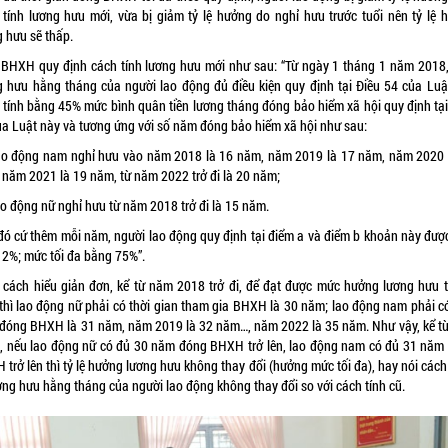
 tính lương hưu mới, vừa bị giảm tỷ lệ hưởng do nghỉ hưu trước tuổi nên tỷ lệ 
g hưu sẽ thấp.
 BHXH quy định cách tính lương hưu mới như sau: “Từ ngày 1 tháng 1 năm 2018
g hưu hằng tháng của người lao động đủ điều kiện quy định tại Điều 54 của Luậ
 tính bằng 45% mức bình quân tiền lương tháng đóng bảo hiểm xã hội quy định tại
ủa Luật này và tương ứng với số năm đóng bảo hiểm xã hội như sau:
ao động nam nghỉ hưu vào năm 2018 là 16 năm, năm 2019 là 17 năm, năm 2020 
 năm 2021 là 19 năm, từ năm 2022 trở đi là 20 năm;
ao động nữ nghỉ hưu từ năm 2018 trở đi là 15 năm.
đó cứ thêm mỗi năm, người lao động quy định tại điểm a và điểm b khoản này được
 2%; mức tối đa bằng 75%”.
 cách hiểu giản đơn, kể từ năm 2018 trở đi, để đạt được mức hưởng lương hưu t
thì lao động nữ phải có thời gian tham gia BHXH là 30 năm; lao động nam phải có
 đóng BHXH là 31 năm, năm 2019 là 32 năm…, năm 2022 là 35 năm. Như vậy, kể t
, nếu lao động nữ có đủ 30 năm đóng BHXH trở lên, lao động nam có đủ 31 năm
trở lên thì tỷ lệ hưởng lương hưu không thay đổi (hưởng mức tối đa), hay nói các
ơng hưu hằng tháng của người lao động không thay đổi so với cách tính cũ.