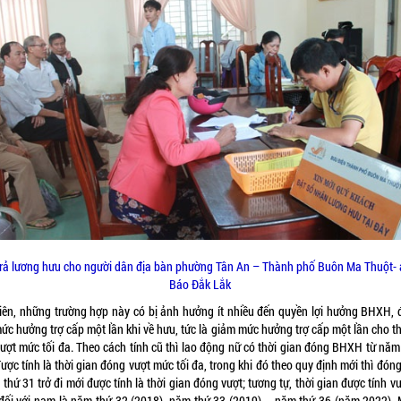
trả lương hưu cho người dân địa bàn phường Tân An – Thành phố Buôn Ma Thuột- 
Báo Đắk Lắk
iên, những trường hợp này có bị ảnh hưởng ít nhiều đến quyền lợi hưởng BHXH, đ
ức hưởng trợ cấp một lần khi về hưu, tức là giảm mức hưởng trợ cấp một lần cho th
ượt mức tối đa. Theo cách tính cũ thì lao động nữ có thời gian đóng BHXH từ năm
 được tính là thời gian đóng vượt mức tối đa, trong khi đó theo quy định mới thì đó
thứ 31 trở đi mới được tính là thời gian đóng vượt; tương tự, thời gian được tính v
 đối với nam là năm thứ 32 (2018), năm thứ 33 (2019)…, năm thứ 36 (năm 2022). 