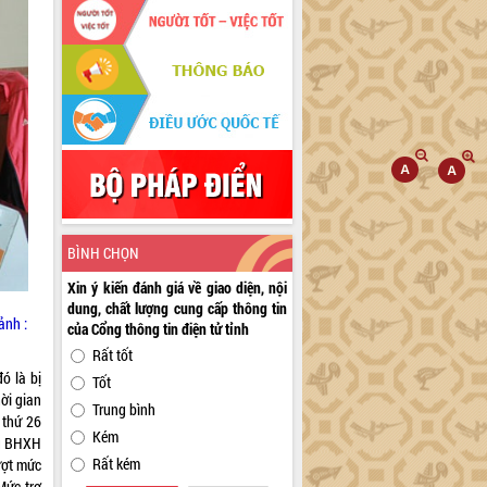
BÌNH CHỌN
Xin ý kiến đánh giá về giao diện, nội
dung, chất lượng cung cấp thông tin
ảnh :
của Cổng thông tin điện tử tỉnh
Rất tốt
ó là bị
Tốt
ời gian
Trung bình
 thứ 26
Kém
ng BHXH
Rất kém
ượt mức
Mức trợ