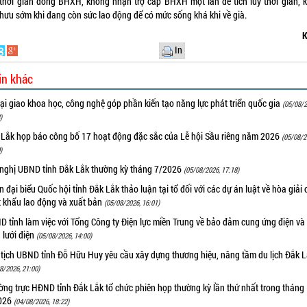
 thời gian đóng BHXH, không nhận trợ cấp BHXH một lần để tích lũy thời gian, 
 hưu sớm khi đang còn sức lao động để có mức sống khá khi về già.
K
In
in khác
i giao khoa học, công nghệ góp phần kiến tạo năng lực phát triển quốc gia
(05/08/2
)
 Lắk họp báo công bố 17 hoạt động đặc sắc của Lễ hội Sầu riêng năm 2026
(05/08/2
)
 nghị UBND tỉnh Đắk Lắk thường kỳ tháng 7/2026
(05/08/2026, 17:18)
 đại biểu Quốc hội tỉnh Đắk Lắk thảo luận tại tổ đối với các dự án luật về hòa giải 
t khẩu lao động và xuất bản
(05/08/2026, 16:01)
 tỉnh làm việc với Tổng Công ty Điện lực miền Trung về bảo đảm cung ứng điện và
n lưới điện
(05/08/2026, 14:00)
 tịch UBND tỉnh Đỗ Hữu Huy yêu cầu xây dựng thương hiệu, nâng tầm du lịch Đắk 
8/2026, 21:00)
ng trực HĐND tỉnh Đắk Lắk tổ chức phiên họp thường kỳ lần thứ nhất trong tháng
026
(04/08/2026, 18:22)