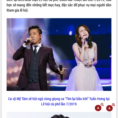
hẹn sẽ mang đến những tiết mục hay, đặc sắc để phục vụ mọi người dân
ĐIỂM TIN VĂN BẢN
tham gia lễ hội.
QUY HOẠCH - KẾ HOẠCH
Ca sỹ Mỹ Tâm sẽ hội ngộ cùng giọng ca “Tìm lại bầu trời” Tuấn Hưng tại
Lễ hội cà phê lần 7/2019