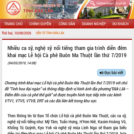
|
Vietnamese
English
TRANG CHỦ
CHÍNH QUYỀN
CÔNG DÂN
DOANH NGHIỆP
DU KHÁCH
Thứ hai, 10/08/2026
ỚI CỔNG THÔNG TIN ĐIỆN TỬ TỈNH ĐẮK LẮK
GIỚI THIỆU
Nhiều ca sỹ, nghệ sỹ nổi tiếng tham gia trình diễn đêm
khai mạc Lễ hội Cà phê Buôn Ma Thuột lần thứ 7/2019
LÃNH ĐẠO UBND TỈNH
(04/03/2019, 14:08)
TIN TỨC SỰ KIỆN
Đọc bài viết
SỞ, BAN, NGÀNH
Chương trình khai mạc Lễ hội cà phê Buôn Ma Thuột lần thứ 7/2019 với chủ
đề “Tinh hoa đại ngàn” và thông điệp định vị hình ảnh địa phương“Đắk Lắk –
UBND CÁC XÃ, PHƯỜNG
Điểm đến của cà phê thế giới” sẽ được truyền hình trực tiếp trên các kênh
VTV1, VTV5, VTV8, DRT và các đài liên kết trong khu vực.
THÔNG TIN CHỈ ĐẠO ĐIỀU HÀNH
Theo thông tin từ Ban Tổ chức Lễ hội cà phê Buôn Ma Thuột, các ca sỹ,
HỆ THỐNG VĂN BẢN
nghệ sỹ nổi tiếng như: Mỹ Tâm, Tuấn Hưng, H’Hen Niê, Kasim Hoàng Vũ,
Khổng Tú Quỳnh, Kyo Yok và nghệ sỹ múa Linh Nga sẽ tham gia biểu
VĂN BẢN HĐND TỈNH
diễn tại đêm khai mạc Lễ hội Cà phê Buôn Ma Thuột lần thứ 7/2019, hứa