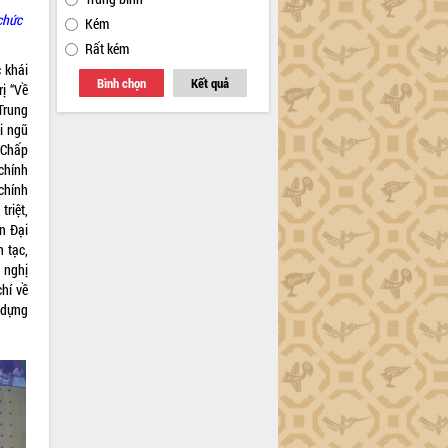
chức
Kém
Rất kém
 khái
Bình chọn
Kết quả
ị “Về
Trung
i ngũ
 Chấp
chính
 chính
triệt,
n Đại
 tạc,
 nghị
hí về
 dựng