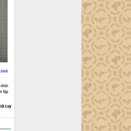
trình
 chức
ên tập
ích Luy