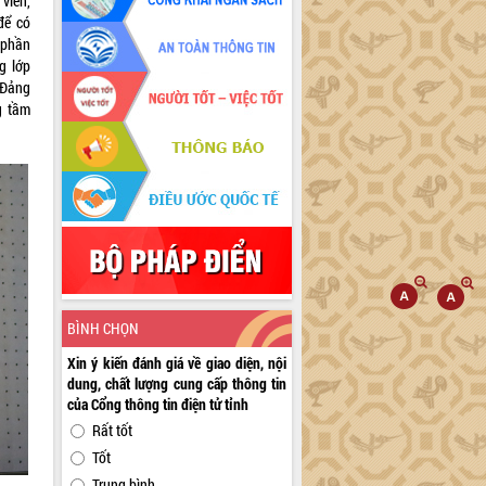
viên,
để có
 phần
g lớp
 Đảng
g tầm
BÌNH CHỌN
Xin ý kiến đánh giá về giao diện, nội
dung, chất lượng cung cấp thông tin
của Cổng thông tin điện tử tỉnh
Rất tốt
Tốt
Trung bình