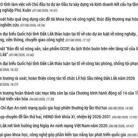
 tỉnh làm việc với Chủ đầu tư dự án Đầu tư xây dựng và kinh doanh kết cấu hạ tầ
g nghiệp Phú Xuân
(07/08/2026, 19:47)
oát hiệu quả ứng dụng các đề tài khoa học và công nghệ, thúc đẩy thương mại hóa
 nghiên cứu
(07/08/2026, 18:34)
 đại biểu Quốc hội tỉnh Đắk Lắk thảo luận tại tổ về các dự án luật về nông nghiệp,
ờng, viễn thông, chuyển giao công nghệ
(07/08/2026, 17:12)
ắt “Bản đồ số nông sản, sản phẩm OCOP, du lịch thôn buôn trên nền tảng số của t
 Lắk”
(07/08/2026, 16:46)
 đại biểu Quốc hội tỉnh Đắk Lắk thảo luận tại tổ về công tác phòng, chống tội ph
8/2026, 18:32)
 trương rà soát, hoàn thiện công tác tổ chức Lễ hội Sầu riêng Đắk Lắk năm 2026
8/2026, 18:27)
 trương hoàn thành các mục tiêu còn lại của Chương trình hành động số 14 của T
hát triển văn hóa
(06/08/2026, 17:30)
 Chỉ đạo An ninh mạng quốc gia họp phiên thường kỳ lần thứ hai
(06/08/2026, 14:06)
họp chuyên đề lần thứ hai, HĐND tỉnh khóa XI, nhiệm kỳ 2026-2031
(06/08/2026, 12:02)
 Lắk mít tinh hưởng ứng Ngày An ninh mạng Việt Nam năm 2026
(06/08/2026, 10:47)
i giao khoa học, công nghệ góp phần kiến tạo năng lực phát triển quốc gia
(05/08/2