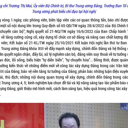
g chí
Trương Thị Mai, Ủy viên Bộ Chính trị, Bí thư Trung ương Đảng, Trưởng Ban Tổ 
Trung ương phát biểu chỉ đạo tại hội nghị
g vòng 1 ngày, các phóng viên, biên tập viên các cơ quan thông tấn, báo chí được
 một số nội dung lớn trong Quy định số 65-QĐ/TW ngày 28/4/2022 của Bộ Chính tr
 chuyển cán bộ”; Nghị quyết số 21-NQ/TW ngày 16/6/2022 của Ban Chấp hành 
 về tăng cường củng cố, xây dựng tổ chức cơ sở đảng và nâng cao chất lượng độ
 viên; Kết luận số 21-KL/TW ngày 25/10/2021 Kết luận Hội nghị lần thứ tư Ban
 Trung ương Đảng khóa XIII về đẩy mạnh xây dựng, chỉnh đốn Đảng và hệ thống 
kiên quyết ngăn chặn, đẩy lùi, xử lý nghiêm cán bộ, đảng viên suy thoái về tư tưởng
đạo đức, lối sống, biểu hiện “tự diễn biến”, “tự chuyển hóa”... Đồng thời, được quán 
dưỡng kiến thức về những điểm mới về công tác xây dựng Đảng trong các Văn kiệ
XIII của Đảng; bảo vệ nền tảng tư tưởng của Đảng; phản bác những luận điệu xuyên
trái, thù địch; những nội dung quan trọng về xây dựng, chỉnh đốn Đảng trong các
t Trung ương 4, 5; kinh nghiệm lựa chọn đề tài và kỹ năng sáng tạo tác phẩm báo c
dựng Đảng; giới thiệu mô hình mới, cách làm sáng tạo, hiệu quả trong công tác xây
.