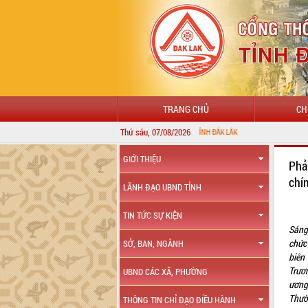
TRANG CHỦ
CH
Thứ sáu, 07/08/2026
GIỚI THIỆU
Phả
chí
LÃNH ĐẠO UBND TỈNH
TIN TỨC SỰ KIỆN
Sáng
chức
SỞ, BAN, NGÀNH
biên
Trươ
UBND CÁC XÃ, PHƯỜNG
ương
Thườ
THÔNG TIN CHỈ ĐẠO ĐIỀU HÀNH