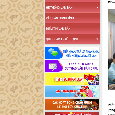
quan 
HỆ THỐNG VĂN BẢN
VĂN BẢN HĐND TỈNH
ĐIỂM TIN VĂN BẢN
QUY HOẠCH - KẾ HOẠCH
Phát 
ương