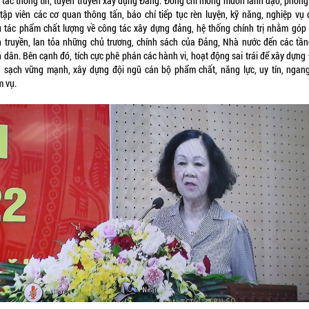
 tác thông tin, tuyên truyền xây dựng Đảng. Đồng chí mong muốn lãnh đạo, phóng 
 tập viên các cơ quan thông tấn, báo chí tiếp tục rèn luyện, kỹ năng, nghiệp vụ 
u tác phẩm chất lượng về công tác xây dựng đảng, hệ thống chính trị nhằm góp
n truyền, lan tỏa những chủ trương, chính sách của Đảng, Nhà nước đến các tần
 dân. Bên cạnh đó, tích cực phê phán các hành vi, hoạt động sai trái để xây dựng
g sạch vững mạnh, xây dựng đội ngũ cán bộ phẩm chất, năng lực, uy tín, ngan
m vụ.