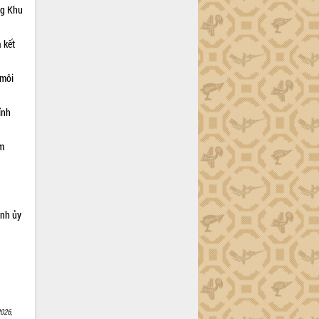
ng Khu
 kết
 môi
ỉnh
ạm
ỉnh ủy
026,