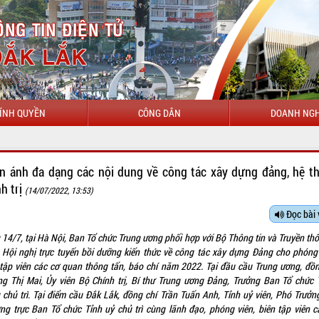
ÍNH QUYỀN
CÔNG DÂN
DOANH NGH
n ánh đa dạng các nội dung về công tác xây dựng đảng, hệ t
nh trị
(14/07/2022, 13:53)
Đọc bài 
 14/7, tại Hà Nội, Ban Tổ chức Trung ương phối hợp với Bộ Thông tin và Truyền thô
 Hội nghị trực tuyến bồi dưỡng kiến thức về công tác xây dựng Đảng cho phóng 
 tập viên các cơ quan thông tấn, báo chí năm 2022. Tại đầu cầu Trung ương, đồn
ng Thị Mai, Ủy viên Bộ Chính trị, Bí thư Trung ương Đảng, Trưởng Ban Tổ chức 
 chủ trì. Tại điểm cầu Đắk Lắk, đồng chí Trần Tuấn Anh, Tỉnh uỷ viên, Phó Trưởn
ng trực Ban Tổ chức Tỉnh uỷ chủ trì cùng lãnh đạo, phóng viên, biên tập viên c