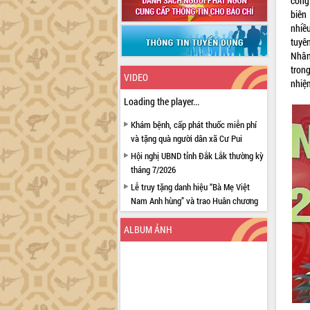
công
biên
nhiề
tuyê
Nhân
tron
VIDEO
nhiệ
Loading the player...
Khám bệnh, cấp phát thuốc miễn phí
và tặng quà người dân xã Cư Pui
Hội nghị UBND tỉnh Đắk Lắk thường kỳ
tháng 7/2026
Lễ truy tặng danh hiệu “Bà Mẹ Việt
Nam Anh hùng” và trao Huân chương
Lao động
ALBUM ẢNH
UBND tỉnh Đắk Lắk triển khai nhiệm
vụ 6 tháng cuối năm 2026
Kỳ họp thứ Hai, Hội đồng nhân dân
tỉnh khóa XI quyết nghị nhiều nội dung
quan trọng
Bí thư Tỉnh ủy Lương Nguyễn Minh