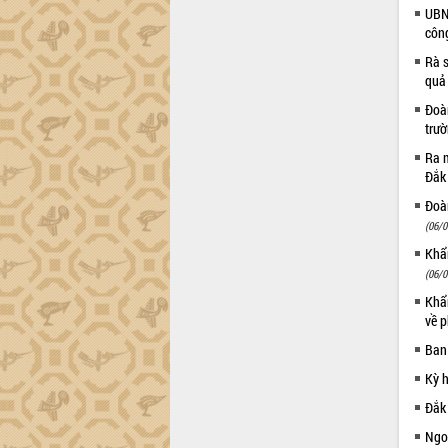
Khơi thông điểm nghẽn, đẩy nhanh
UBND
giải ngân vốn khắc phục thiên tai
côn
HĐND tỉnh thông qua điều chỉnh Quy
Rà s
hoạch tỉnh thời kỳ 2021-2030
quả
Hội thảo góp ý hồ sơ điều chỉnh quy
Đoàn
hoạch tỉnh Đắk Lắk thời kỳ 2021-2030,
trư
tầm nhìn đến năm 2050
Nâng cao hiệu quả hoạt động của các
Ra m
Đắk
doanh nghiệp nhà nước
Hội nghị triển khai kết nối mạng
Đoàn
truyền số liệu chuyên dùng phục vụ cơ
(06/0
quan Đảng, Nhà nước
Khẩn
Lễ phát động chuỗi hoạt động chung
(06/0
tay làm sạch môi trường
Khẩn
Xã Ea Kar bước chuyển mình trong
về p
công tác cải cách hành chính mô hình
Ban
mới
UBND tỉnh họp báo định kỳ tháng 4
Kỳ 
năm 2026
Đắk
Hội thảo khoa học “Giải pháp thúc đẩy
Ngoạ
phát triển nền kinh tế xanh tại tỉnh