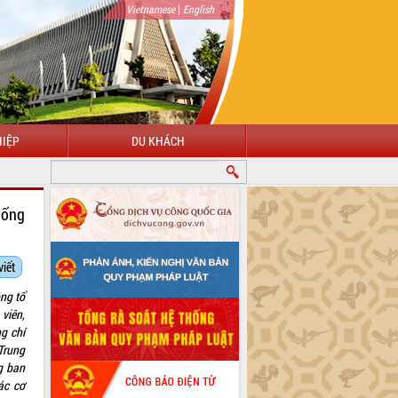
|
Vietnamese
English
IỆP
DU KHÁCH
CHÀO MỪNG ĐẾN VỚI CỔNG THÔNG TIN ĐIỆN TỬ TỈNH ĐẮK LẮK
hống
viết
ng tổ
viên,
g chí
Trung
g ban
ác cơ