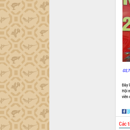
tiến đầu tư tỉnh
Ngành cá ngừ Đắk Lắk chủ động thích
ứng để giữ vững thị trường xuất khẩu
Diễn đàn Kinh tế tư nhân Việt Nam đột
phá cơ chế - Hợp tác công tư
Đề án 06 tạo bước ngoặt đột phá trong
cải cách hành chính tỉnh Đắk Lắk
Kết nối tour, đẩy mạnh chuyển đổi số
để phát triển du lịch Đắk Lắk
Khởi động Dự án Đầu tư xây dựng hạ
tầng kỹ thuật Cụm công nghiệp Tân
GS,T
Tiến
Gặp mặt các cơ quan báo chí nhân Kỷ
Đây 
niệm 101 năm Ngày Báo chí Cách
Hội n
mạng Việt Nam
viên 
Đắk Lắk sơ kết 4 năm triển khai thực
hiện Đề án 06 của Chính phủ
Họp báo thông tin về Hội nghị Công bố
Quy hoạch và Xúc tiến đầu tư tỉnh Đắk
Các t
Lắk