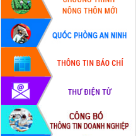
Hồ Thị Nguyên Thảo làm việc tại Trung
tâm Phục vụ hành chính công xã Ea
Phê
Xây dựng nền hành chính số đồng
hành cùng nông dân dân, doanh nghiệp
Giai đoạn 2026-2030, Đắk Lắk phấn
đấu có 77% xã đạt chuẩn nông thôn
mới
Chuyển đổi số 'mở đường' cho nông
nghiệp Đắk Lắk tăng trưởng bứt phá
Triển khai đồng bộ đo đạc, lập hồ sơ
địa chính, hoàn thiện cơ sở dữ liệu đất
đai
Ứng dụng sinh trắc học - Bước tiến
trong hành trình chuyển đổi số tại Đắk
Lắk
Đắk Lắk nâng cao hiệu quả công tác
Đảng từ Sổ tay đảng viên điện tử
Đắk Lắk đẩy mạnh nuôi biển công
nghệ, hướng tới phát triển thủy sản
bền vững