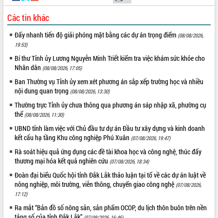
UBND tỉnh họp báo định kỳ tháng 4
Các tin khác
năm 2026
Hội thảo khoa học “Giải pháp thúc đẩy
Đẩy nhanh tiến độ giải phóng mặt bằng các dự án trọng điểm
(08/08/2026,
phát triển nền kinh tế xanh tại tỉnh
19:53)
Đắk Lắk”
Bí thư Tỉnh ủy Lương Nguyễn Minh Triết kiểm tra việc khám sức khỏe cho
Tăng cường giám sát, đôn đốc thực
Nhân dân
(08/08/2026, 17:05)
hiện nhiệm vụ quản lý tài sản công
Ban Thường vụ Tỉnh ủy xem xét phương án sắp xếp trường học và nhiều
hàng tuần
nội dung quan trọng
(08/08/2026, 13:30)
Tháo gỡ những vướng mắc, đẩy mạnh
công tác cải cách thủ tục hành chính
Thường trực Tỉnh ủy chưa thông qua phương án sáp nhập xã, phường cụ
tại Trung tâm Phục vụ hành chính
thể
(08/08/2026, 11:30)
công tỉnh
UBND tỉnh làm việc với Chủ đầu tư dự án Đầu tư xây dựng và kinh doanh
Đắk Lắk: Tôn vinh 46 giải pháp tại Hội
kết cấu hạ tầng Khu công nghiệp Phú Xuân
(07/08/2026, 19:47)
thi Sáng tạo Kỹ thuật 2024 - 2025
Rà soát hiệu quả ứng dụng các đề tài khoa học và công nghệ, thúc đẩy
Đắk Lắk rà soát, điều chỉnh Đề án 190
thương mại hóa kết quả nghiên cứu
(07/08/2026, 18:34)
về phát triển nuôi trồng thủy sản
Đoàn đại biểu Quốc hội tỉnh Đắk Lắk thảo luận tại tổ về các dự án luật về
Phó Chủ tịch UBND tỉnh Đắk Lắk
nông nghiệp, môi trường, viễn thông, chuyển giao công nghệ
(07/08/2026,
Trương Công Thái kiểm tra thực địa
17:12)
Dự án cao tốc Khánh Hòa - Buôn Ma
Ra mắt “Bản đồ số nông sản, sản phẩm OCOP, du lịch thôn buôn trên nền
Thuột
tảng số của tỉnh Đắk Lắk”
(07/08/2026, 16:46)