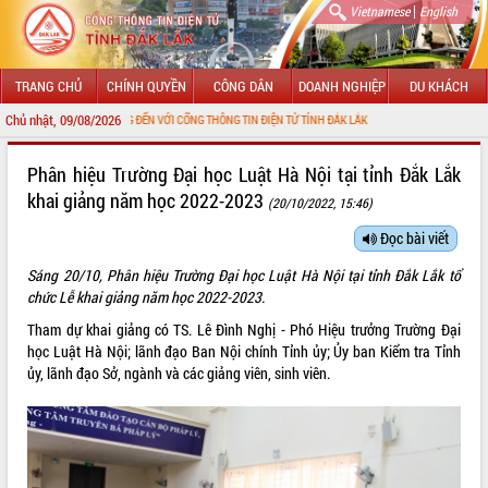
|
Vietnamese
English
TRANG CHỦ
CHÍNH QUYỀN
CÔNG DÂN
DOANH NGHIỆP
DU KHÁCH
Chủ nhật, 09/08/2026
HÀO MỪNG ĐẾN VỚI CỔNG THÔNG TIN ĐIỆN TỬ TỈNH ĐẮK LẮK
GIỚI THIỆU
Phân hiệu Trường Đại học Luật Hà Nội tại tỉnh Đắk Lắk
khai giảng năm học 2022-2023
(20/10/2022, 15:46)
LÃNH ĐẠO UBND TỈNH
Đọc bài viết
TIN TỨC SỰ KIỆN
Sáng 20/10, Phân hiệu Trường Đại học Luật Hà Nội tại tỉnh Đắk Lắk tổ
SỞ, BAN, NGÀNH
chức Lễ khai giảng năm học 2022-2023.
Tham dự khai giảng có TS. Lê Đình Nghị - Phó Hiệu trưởng Trường Đại
UBND CÁC XÃ, PHƯỜNG
học Luật Hà Nội; lãnh đạo Ban Nội chính Tỉnh ủy; Ủy ban Kiểm tra Tỉnh
ủy, lãnh đạo Sở, ngành và các giảng viên, sinh viên.
THÔNG TIN CHỈ ĐẠO ĐIỀU HÀNH
HỆ THỐNG VĂN BẢN
VĂN BẢN HĐND TỈNH