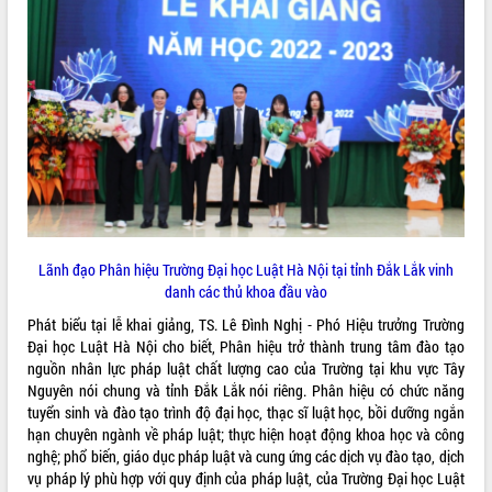
Kỳ họp thứ Hai, Hội đồng nhân dân
tỉnh khóa XI quyết nghị nhiều nội dung
quan trọng
Bí thư Tỉnh ủy Lương Nguyễn Minh
Triết thăm, tặng quà người có công với
cách mạng
LIÊN KẾT WEB
Rà soát, hoàn thiện hệ thống thiết chế
văn hóa, thể thao đáp ứng yêu cầu
phát triển mới
Thường trực HĐND tỉnh Đắk Lắk gặp
THỐNG KÊ TRUY CẬP
mặt Đoàn chuyên gia y tế TP. Hồ Chí
Lãnh đạo Phân hiệu Trường Đại học Luật Hà Nội tại tỉnh Đắk Lắk vinh
Minh
Hôm nay:
22271
danh các thủ khoa đầu vào
Lễ truy điệu và an táng hài cốt liệt sĩ
Tất cả:
66107939
Phát biểu tại lễ khai giảng, TS. Lê Đình Nghị - Phó Hiệu trưởng Trường
tại Nghĩa trang Liệt sĩ xã Sơn Hòa
Đại học Luật Hà Nội cho biết, Phân hiệu trở thành trung tâm đào tạo
Bàn giải pháp tháo gỡ khó khăn trong
nguồn nhân lực pháp luật chất lượng cao của Trường tại khu vực Tây
xuất khẩu sầu riêng và triển khai quy
Nguyên nói chung và tỉnh Đắk Lắk nói riêng. Phân hiệu có chức năng
định EUDR
tuyển sinh và đào tạo trình độ đại học, thạc sĩ luật học, bồi dưỡng ngắn
Thứ trưởng Bộ Nông nghiệp và Môi
hạn chuyên ngành về pháp luật; thực hiện hoạt động khoa học và công
trường Nguyễn Hoàng Hiệp khảo sát
nghệ; phổ biến, giáo dục pháp luật và cung ứng các dịch vụ đào tạo, dịch
vùng trồng và doanh nghiệp đóng gói
vụ pháp lý phù hợp với quy định của pháp luật, của Trường Đại học Luật