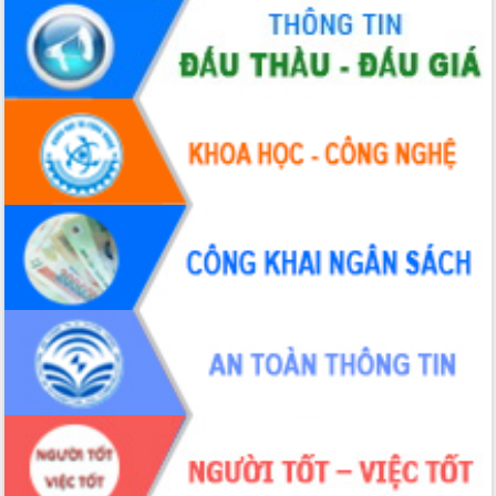
Tập huấn nâng cao năng lực triển khai
chuyển đổi số cho cán bộ, công chức
cấp xã
Đắk Lắk phát động hưởng ứng Ngày
Quyền của người tiêu dùng Việt Nam
2026
Đẩy mạnh cải cách hành chính, quyết
tâm đạt được mục tiêu tăng trưởng
hai con số trong năm 2026
Tổ chức trang trọng Lễ hội Đền thờ
Lương Văn Chánh năm 2026
Phó Bí thư Tỉnh ủy Đắk Lắk Đỗ Hữu
Huy giữ chức Bí thư Đảng ủy Ủy Ban
Nhân dân tỉnh
Bệnh án điện tử thúc đẩy chuyển đổi
số y tế tại Đắk Lắk
Chuyển đổi số thư viện: Mở rộng
không gian tri thức trong thời đại số
Đánh giá, rút kinh nghiệm công tác tổ
chức diễn tập trước ngày bầu cử