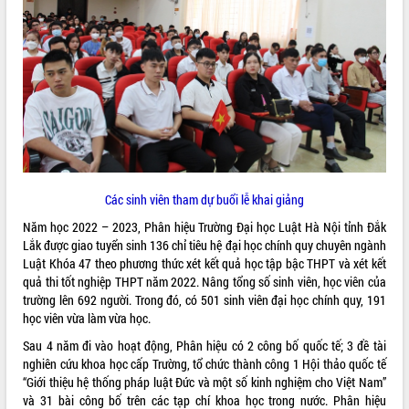
ĐIỂM TIN VĂN BẢN
QUY HOẠCH - KẾ HOẠCH
Các sinh viên tham dự buổi lễ khai giảng
Năm học 2022 – 2023, Phân hiệu Trường Đại học Luật Hà Nội tỉnh Đắk
Lắk được giao tuyển sinh 136 chỉ tiêu hệ đại học chính quy chuyên ngành
Luật Khóa 47 theo phương thức xét kết quả học tập bậc THPT và xét kết
quả thi tốt nghiệp THPT năm 2022. Nâng tổng số sinh viên, học viên của
trường lên 692 người. Trong đó, có 501 sinh viên đại học chính quy, 191
học viên vừa làm vừa học.
Sau 4 năm đi vào hoạt động, Phân hiệu có 2 công bố quốc tế; 3 đề tài
nghiên cứu khoa học cấp Trường, tổ chức thành công 1 Hội thảo quốc tế
“Giới thiệu hệ thống pháp luật Đức và một số kinh nghiệm cho Việt Nam”
và 31 bài công bố trên các tạp chí khoa học trong nước. Phân hiệu