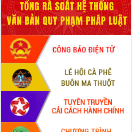
với Tập đoàn Bưu chính Viễn thông
Việt Nam
Thứ trưởng Bộ Y tế làm việc với tỉnh
Đắk Lắk về phát triển nhân lực y tế
cho trạm y tế cấp xã
Du lịch Đắk Lắk nâng tầm trải nghiệm
du khách thông qua Hệ thống cơ sở dữ
liệu và Bản đồ số
Tập huấn ứng dụng trí tuệ nhân tạo (AI)
trong thương mại điện tử năm 2026
Đoàn đại biểu Quốc hội tỉnh Đắk Lắk
trao đổi thông tin trước Kỳ họp thứ
nhất, Quốc hội khóa XVI
Quyết liệt cải cách hành chính, khơi
thông nguồn lực phát triển
Nâng cao hiệu lực, hiệu quả HĐND
tỉnh thông qua hiện đại hóa hành chính
Xã Ea Phê gắn cải cách hành chính với
chuyển đổi số
Phó Chủ tịch Thường trực UBND tỉnh