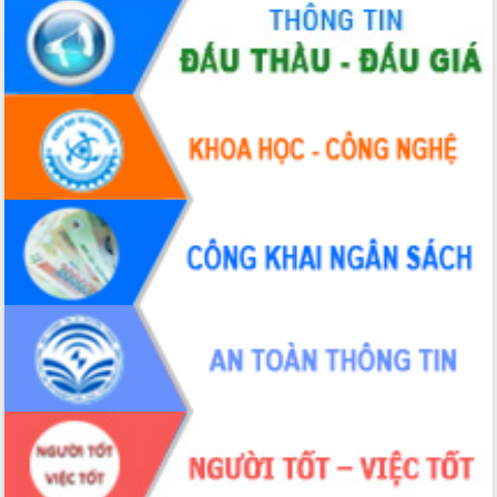
Bầu cử Quốc hội và HĐND: Cử tri Đắk
Lắk gửi gắm niềm tin, kỳ vọng vào lá
phiếu
Đắk Lắk sẵn sàng các điều kiện cho
Ngày hội bầu cử đại biểu Quốc hội
khóa XVI và HĐND các cấp nhiệm kỳ
2026-2031
Đảm bảo cuộc bầu cử đại biểu Quốc
hội và đại biểu HĐND các cấp diễn ra
an toàn, hiệu quả, đúng quy định
Thủ tướng Chính phủ Phạm Minh Chính
kiểm tra, chỉ đạo hoàn thành các dự
án cao tốc và thăm khu tái định cư tại
Đắk Lắk
Sôi nổi Hội đua ngựa truyền thống Gò
Thì Thùng mừng Xuân Bính Ngọ 2026
Lãnh đạo tỉnh dâng hương tưởng niệm
tại Đập Đồng Cam đầu Xuân Bính Ngọ
Ngành nông nghiệp phấn đấu tăng
trưởng đạt 5,86% trong năm 2026
UBND tỉnh Đắk Lắk triển khai công tác