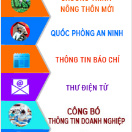
cấp xã
Đắk Lắk phát động hưởng ứng Ngày
Quyền của người tiêu dùng Việt Nam
2026
Đẩy mạnh cải cách hành chính, quyết
tâm đạt được mục tiêu tăng trưởng
hai con số trong năm 2026
Tổ chức trang trọng Lễ hội Đền thờ
Lương Văn Chánh năm 2026
Phó Bí thư Tỉnh ủy Đắk Lắk Đỗ Hữu
Huy giữ chức Bí thư Đảng ủy Ủy Ban
Nhân dân tỉnh
Bệnh án điện tử thúc đẩy chuyển đổi
số y tế tại Đắk Lắk
Chuyển đổi số thư viện: Mở rộng
không gian tri thức trong thời đại số
Đánh giá, rút kinh nghiệm công tác tổ
chức diễn tập trước ngày bầu cử
Chương trình “Gặp gỡ hữu nghị –
Friendship Meeting New Year 2026”