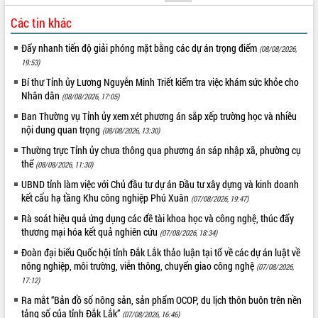
Xây dựng nông thôn mới: Nâng cao đời
sống người dân từ những mô hình thiết
Các tin khác
thực
Đẩy nhanh tiến độ giải phóng mặt bằng các dự án trọng điểm
(08/08/2026,
Quyết liệt tháo gỡ vướng mắc, đẩy
19:53)
nhanh tiến độ các dự án trọng điểm
trong Khu kinh tế Nam Phú Yên
Bí thư Tỉnh ủy Lương Nguyễn Minh Triết kiểm tra việc khám sức khỏe cho
Nhân dân
Hòn Yến phát triển du lịch gắn với bảo
(08/08/2026, 17:05)
tồn biển
Ban Thường vụ Tỉnh ủy xem xét phương án sắp xếp trường học và nhiều
Lấy ý kiến điều chỉnh Quy hoạch tỉnh
nội dung quan trọng
(08/08/2026, 13:30)
Đắk Lắk thời kỳ 2021-2030, tầm nhìn
Thường trực Tỉnh ủy chưa thông qua phương án sáp nhập xã, phường cụ
đến năm 2050
thể
(08/08/2026, 11:30)
Phát động chiến dịch 30 ngày đêm
UBND tỉnh làm việc với Chủ đầu tư dự án Đầu tư xây dựng và kinh doanh
giải phóng mặt bằng Tuyến đường bộ
kết cấu hạ tầng Khu công nghiệp Phú Xuân
(07/08/2026, 19:47)
ven biển
Rà soát hiệu quả ứng dụng các đề tài khoa học và công nghệ, thúc đẩy
Đắk Lắk nỗ lực thúc đẩy tăng trưởng
thương mại hóa kết quả nghiên cứu
(07/08/2026, 18:34)
kinh tế từ 10% trở lên trong Quý
II/2026
Đoàn đại biểu Quốc hội tỉnh Đắk Lắk thảo luận tại tổ về các dự án luật về
nông nghiệp, môi trường, viễn thông, chuyển giao công nghệ
Đắk Lắk ký kết thỏa thuận hợp tác về
(07/08/2026,
17:12)
chuyển đổi số giai đoạn 2026 – 2030
với Tập đoàn Bưu chính Viễn thông
Ra mắt “Bản đồ số nông sản, sản phẩm OCOP, du lịch thôn buôn trên nền
Việt Nam
tảng số của tỉnh Đắk Lắk”
(07/08/2026, 16:46)