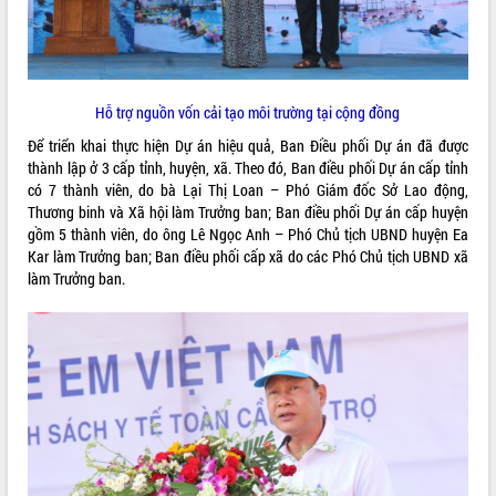
món ăn từ sầu riêng
Đắk Lắk công bố Quy hoạch và xúc
tiến đầu tư tỉnh
Ngành cá ngừ Đắk Lắk chủ động thích
ứng để giữ vững thị trường xuất khẩu
Hỗ trợ nguồn vốn cải tạo môi trường tại cộng đồng
Diễn đàn Kinh tế tư nhân Việt Nam đột
Để triển khai thực hiện Dự án hiệu quả, Ban Điều phối Dự án đã được
phá cơ chế - Hợp tác công tư
thành lập ở 3 cấp tỉnh, huyện, xã. Theo đó, Ban điều phối Dự án cấp tỉnh
Đề án 06 tạo bước ngoặt đột phá trong
có 7 thành viên, do bà Lại Thị Loan – Phó Giám đốc Sở Lao động,
cải cách hành chính tỉnh Đắk Lắk
Thương binh và Xã hội làm Trưởng ban; Ban điều phối Dự án cấp huyện
Kết nối tour, đẩy mạnh chuyển đổi số
gồm 5 thành viên, do ông Lê Ngọc Anh – Phó Chủ tịch UBND huyện Ea
để phát triển du lịch Đắk Lắk
Kar làm Trưởng ban; Ban điều phối cấp xã do các Phó Chủ tịch UBND xã
làm Trưởng ban.
Khởi động Dự án Đầu tư xây dựng hạ
tầng kỹ thuật Cụm công nghiệp Tân
Tiến
Gặp mặt các cơ quan báo chí nhân Kỷ
niệm 101 năm Ngày Báo chí Cách
mạng Việt Nam
Đắk Lắk sơ kết 4 năm triển khai thực
hiện Đề án 06 của Chính phủ
Họp báo thông tin về Hội nghị Công bố