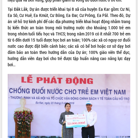
quan trọng
Tại Đắk Lắk, Dự án được triển khai tại 8 xã của huyện Ea Kar gồm: Cư Ni,
Bí thư Tỉnh ủy Lương Nguyễn Minh
Ea Sô, Cư Huê, Ea Kmút, Cư Bông, Ea Đar, Cư Prông, Ea Păl. Theo đó, Dự
Triết thăm, tặng quà người có công với
án sẽ hỗ trợ kinh phí để các địa phương triển khai hoạt động nhằm trang
cách mạng
bị kiến thức an toàn trong môi trường nước cho khoảng 1.000 trẻ em
Rà soát, hoàn thiện hệ thống thiết chế
trong nhóm tuổi tiểu học và THCS; trong năm 2019 có ít nhất 700 trẻ em
văn hóa, thể thao đáp ứng yêu cầu
LIÊN KẾT WEB
từ 6 đến dưới 15 tuổi được học bơi an toàn; 100% các xã có nguy cơ đuối
phát triển mới
nước cao được đặt biển cảnh báo; các xã có bể bơi hoặc cơ sở dạy bơi
đảm bảo an toàn theo hướng dẫn của Dự án; 100% giáo viên thể dục,
Thường trực HĐND tỉnh Đắk Lắk gặp
hướng dẫn viên dạy bơi cho trẻ được tập huấn nâng cao năng lực dạy
mặt Đoàn chuyên gia y tế TP. Hồ Chí
bơi…
Minh
THỐNG KÊ TRUY CẬP
Lễ truy điệu và an táng hài cốt liệt sĩ
tại Nghĩa trang Liệt sĩ xã Sơn Hòa
Hôm nay:
13926
Bàn giải pháp tháo gỡ khó khăn trong
Tất cả:
66099594
xuất khẩu sầu riêng và triển khai quy
định EUDR
Thứ trưởng Bộ Nông nghiệp và Môi
trường Nguyễn Hoàng Hiệp khảo sát
vùng trồng và doanh nghiệp đóng gói
sầu riêng tại Đắk Lắk
Trình diễn nghệ thuật chế biến các