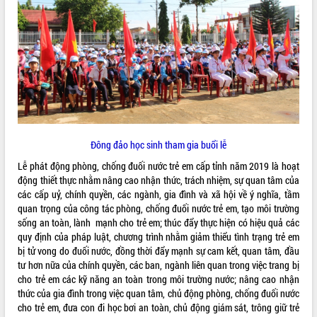
ĐIỂM TIN VĂN BẢN
QUY HOẠCH - KẾ HOẠCH
Đông đảo học sinh tham gia buổi lễ
Lễ phát động phòng, chống đuối nước trẻ em cấp tỉnh năm 2019 là hoạt
động thiết thực nhằm nâng cao nhận thức, trách nhiệm, sự quan tâm của
các cấp uỷ, chính quyền, các ngành, gia đình và xã hội về ý nghĩa, tầm
quan trọng của công tác phòng, chống đuối nước trẻ em, tạo môi trường
sống an toàn, lành mạnh cho trẻ em; thúc đẩy thực hiện có hiệu quả các
quy định của pháp luật, chương trình nhằm giảm thiểu tình trạng trẻ em
bị tử vong do đuối nước, đồng thời đẩy mạnh sự cam kết, quan tâm, đầu
tư hơn nữa của chính quyền, các ban, ngành liên quan trong việc trang bị
cho trẻ em các kỹ năng an toàn trong môi trường nước; nâng cao nhận
thức của gia đình trong việc quan tâm, chủ động phòng, chống đuối nước
cho trẻ em, đưa con đi học bơi an toàn, chủ động giám sát, trông giữ trẻ