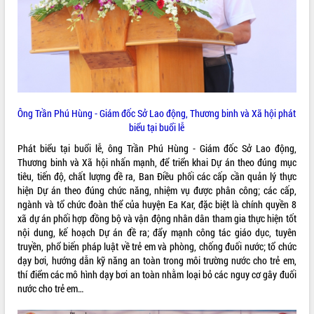
Quy hoạch và Xúc tiến đầu tư tỉnh Đắk
Lắk
Khơi thông điểm nghẽn, đẩy nhanh
giải ngân vốn khắc phục thiên tai
HĐND tỉnh thông qua điều chỉnh Quy
hoạch tỉnh thời kỳ 2021-2030
Hội thảo góp ý hồ sơ điều chỉnh quy
hoạch tỉnh Đắk Lắk thời kỳ 2021-2030,
Ông Trần Phú Hùng - Giám đốc Sở Lao động, Thương binh và Xã hội phát
tầm nhìn đến năm 2050
biểu tại buổi lễ
Nâng cao hiệu quả hoạt động của các
Phát biểu tại buổi lễ, ông Trần Phú Hùng - Giám đốc Sở Lao động,
doanh nghiệp nhà nước
Thương binh và Xã hội nhấn mạnh, để triển khai Dự án theo đúng mục
Hội nghị triển khai kết nối mạng
tiêu, tiến độ, chất lượng đề ra, Ban Điều phối các cấp cần quản lý thực
truyền số liệu chuyên dùng phục vụ cơ
hiện Dự án theo đúng chức năng, nhiệm vụ được phân công; các cấp,
quan Đảng, Nhà nước
ngành và tổ chức đoàn thể của huyện Ea Kar, đặc biệt là chính quyền 8
xã dự án phối hợp đồng bộ và vận động nhân dân tham gia thực hiện tốt
Lễ phát động chuỗi hoạt động chung
nội dung, kế hoạch Dự án đề ra; đẩy mạnh công tác giáo dục, tuyên
tay làm sạch môi trường
truyền, phổ biến pháp luật về trẻ em và phòng, chống đuối nước; tổ chức
Xã Ea Kar bước chuyển mình trong
dạy bơi, hướng dẫn kỹ năng an toàn trong môi trường nước cho trẻ em,
công tác cải cách hành chính mô hình
thí điểm các mô hình dạy bơi an toàn nhằm loại bỏ các nguy cơ gây đuối
mới
nước cho trẻ em…
UBND tỉnh họp báo định kỳ tháng 4
năm 2026