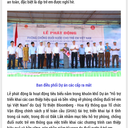
an toàn, đặc biệt là dịp trẻ em được nghỉ hè.
VIDEO
Khám bệnh, cấp phát thuốc miễn phí
và tặng quà người dân xã Cư Pui
Hội nghị UBND tỉnh Đắk Lắk thường kỳ
tháng 7/2026
Ban điều phối Dự án các cấp ra mắt
Lễ truy tặng danh hiệu “Bà Mẹ Việt
Lễ phát động là hoạt động tiêu biểu nằm trong khuôn khổ Dự án “Hỗ trợ
Nam Anh hùng” và trao Huân chương
triển khai các can thiệp hiệu quả và bền vững về phòng chống đuối trẻ em
Lao động
tại Việt Nam” do Quỹ Từ thiện Bloomberg - Hoa Kỳ thông qua Tổ chức
ALBUM ẢNH
UBND tỉnh Đắk Lắk triển khai nhiệm
Vận động chính sách y tế toàn cầu (GHAI) tài trợ, triển khai tại 8 tỉnh
vụ 6 tháng cuối năm 2026
trong cả nước, trong đó có Đắk Lắk nhằm mục tiêu hỗ trợ phòng, chống
Kỳ họp thứ Hai, Hội đồng nhân dân
đuối nước trẻ em thông qua việc triển khai các chương trình can thiệp
tỉnh khóa XI quyết nghị nhiều nội dung
hiệu quả và bền vững, góp phần giảm tử vong do đuối nước ở trẻ em.