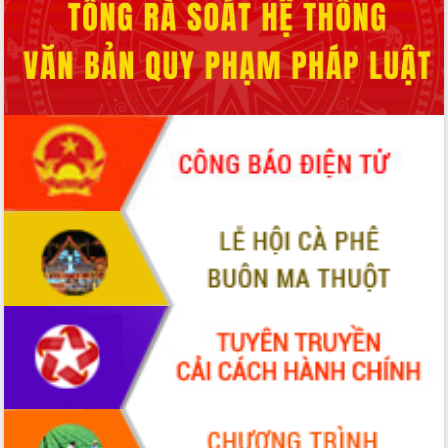
Xây dựng nền hành chính số đồng
hành cùng nông dân dân, doanh nghiệp
Giai đoạn 2026-2030, Đắk Lắk phấn
đấu có 77% xã đạt chuẩn nông thôn
mới
Chuyển đổi số 'mở đường' cho nông
nghiệp Đắk Lắk tăng trưởng bứt phá
Triển khai đồng bộ đo đạc, lập hồ sơ
địa chính, hoàn thiện cơ sở dữ liệu đất
đai
Ứng dụng sinh trắc học - Bước tiến
trong hành trình chuyển đổi số tại Đắk
Lắk
Đắk Lắk nâng cao hiệu quả công tác
Đảng từ Sổ tay đảng viên điện tử
Đắk Lắk đẩy mạnh nuôi biển công
nghệ, hướng tới phát triển thủy sản
bền vững
Tập huấn nâng cao năng lực triển khai
chuyển đổi số cho cán bộ, công chức