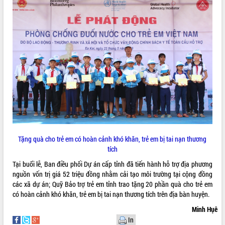
Hội thảo khoa học “Giải pháp thúc đẩy
phát triển nền kinh tế xanh tại tỉnh
Đắk Lắk”
Tăng cường giám sát, đôn đốc thực
hiện nhiệm vụ quản lý tài sản công
hàng tuần
Tháo gỡ những vướng mắc, đẩy mạnh
công tác cải cách thủ tục hành chính
tại Trung tâm Phục vụ hành chính
công tỉnh
Đắk Lắk: Tôn vinh 46 giải pháp tại Hội
thi Sáng tạo Kỹ thuật 2024 - 2025
Tặng quà cho trẻ em có hoàn cảnh khó khăn, trẻ em bị tai nạn thương
Đắk Lắk rà soát, điều chỉnh Đề án 190
tích
về phát triển nuôi trồng thủy sản
Phó Chủ tịch UBND tỉnh Đắk Lắk
Tại buổi lễ, Ban điều phối Dự án cấp tỉnh đã tiến hành hỗ trợ địa phương
Trương Công Thái kiểm tra thực địa
nguồn vốn trị giá 52 triệu đồng nhằm cải tạo môi trường tại cộng đồng
Dự án cao tốc Khánh Hòa - Buôn Ma
các xã dự án; Quỹ Bảo trợ trẻ em tỉnh trao tặng 20 phần quà cho trẻ em
Thuột
có hoàn cảnh khó khăn, trẻ em bị tai nạn thương tích trên địa bàn huyện.
Định vị cà phê Việt Nam như một “di
Minh Hụê
sản sống” trong dòng chảy toàn cầu
In