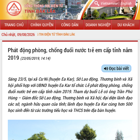
|
Vietnamese
English
TRANG CHỦ
CHÍNH QUYỀN
CÔNG DÂN
DOANH NGHIỆP
DU KHÁCH
Chủ nhật, 09/08/2026
NG THÔNG TIN ĐIỆN TỬ TỈNH ĐẮK LẮK
GIỚI THIỆU
Phát động phòng, chống đuối nước trẻ em cấp tỉnh năm
2019
(23/05/2019, 14:14)
LÃNH ĐẠO UBND TỈNH
Đọc bài viết
TIN TỨC SỰ KIỆN
Sáng 23/5, tại xã Cư Ni (huyện Ea Kar), Sở Lao động, Thương binh và Xã
SỞ, BAN, NGÀNH
hội phối hợp với UBND huyện Ea Kar tổ chức Lễ phát động phòng, chống
đuối nước trẻ em cấp tỉnh năm 2019. Tham dự buổi Lễ có ông Trần Phú
UBND CÁC XÃ, PHƯỜNG
Hùng – Giám đốc Sở Lao động, Thương binh và Xã hội; đại diện lãnh đạo
các sở, ngành hữu quan của tỉnh; lãnh đạo huyện Ea Kar cùng hơn 500
học sinh đến từ các trường tiểu học và THCS trên địa bàn huyện.
THÔNG TIN CHỈ ĐẠO ĐIỀU HÀNH
HỆ THỐNG VĂN BẢN
VĂN BẢN HĐND TỈNH