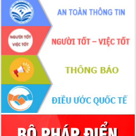
Hòn Yến phát triển du lịch gắn với bảo
tồn biển
Lấy ý kiến điều chỉnh Quy hoạch tỉnh
Đắk Lắk thời kỳ 2021-2030, tầm nhìn
đến năm 2050
Phát động chiến dịch 30 ngày đêm
giải phóng mặt bằng Tuyến đường bộ
ven biển
Đắk Lắk nỗ lực thúc đẩy tăng trưởng
kinh tế từ 10% trở lên trong Quý
II/2026
Đắk Lắk ký kết thỏa thuận hợp tác về
chuyển đổi số giai đoạn 2026 – 2030
với Tập đoàn Bưu chính Viễn thông
Việt Nam
Thứ trưởng Bộ Y tế làm việc với tỉnh
Đắk Lắk về phát triển nhân lực y tế
cho trạm y tế cấp xã
Du lịch Đắk Lắk nâng tầm trải nghiệm
du khách thông qua Hệ thống cơ sở dữ
liệu và Bản đồ số