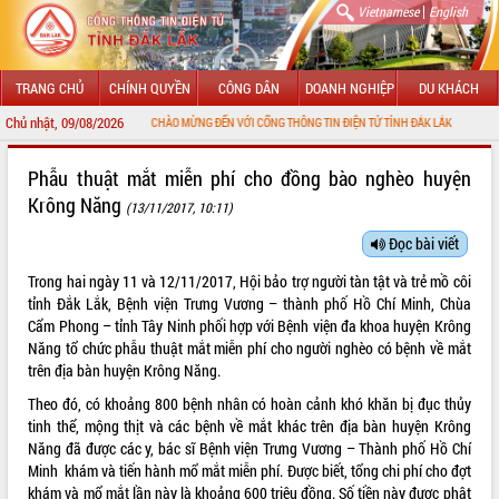
|
Vietnamese
English
TRANG CHỦ
CHÍNH QUYỀN
CÔNG DÂN
DOANH NGHIỆP
DU KHÁCH
Chủ nhật, 09/08/2026
CHÀO MỪNG ĐẾN VỚI CỔNG THÔNG TIN ĐIỆN TỬ TỈNH ĐẮK LẮK
GIỚI THIỆU
Phẫu thuật mắt miễn phí cho đồng bào nghèo huyện
Krông Năng
(13/11/2017, 10:11)
LÃNH ĐẠO UBND TỈNH
Đọc bài viết
TIN TỨC SỰ KIỆN
Trong hai ngày 11 và 12/11/2017, Hội bảo trợ người tàn tật và trẻ mồ côi
SỞ, BAN, NGÀNH
tỉnh Đắk Lắk, Bệnh viện Trưng Vương – thành phố Hồ Chí Minh, Chùa
Cẩm Phong – tỉnh Tây Ninh phối hợp với Bệnh viện đa khoa huyện Krông
UBND CÁC XÃ, PHƯỜNG
Năng tổ chức phẫu thuật mắt miễn phí cho người nghèo có bệnh về mắt
trên địa bàn huyện Krông Năng.
THÔNG TIN CHỈ ĐẠO ĐIỀU HÀNH
Theo đó, có khoảng 800 bệnh nhân có hoàn cảnh khó khăn bị đục thủy
tinh thể, mộng thịt và các bệnh về mắt khác trên địa bàn huyện Krông
HỆ THỐNG VĂN BẢN
Năng đã được các y, bác sĩ Bệnh viện Trưng Vương – Thành phố Hồ Chí
Minh khám và tiến hành mổ mắt miễn phí. Được biết, tổng chi phí cho đợt
VĂN BẢN HĐND TỈNH
khám và mổ mắt lần này là khoảng 600 triệu đồng. Số tiền này được phật