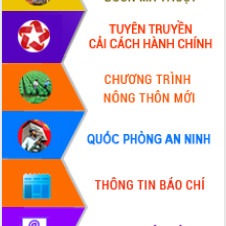
Hội thảo góp ý hồ sơ điều chỉnh quy
hoạch tỉnh Đắk Lắk thời kỳ 2021-2030,
tầm nhìn đến năm 2050
Nâng cao hiệu quả hoạt động của các
doanh nghiệp nhà nước
Hội nghị triển khai kết nối mạng
truyền số liệu chuyên dùng phục vụ cơ
quan Đảng, Nhà nước
Lễ phát động chuỗi hoạt động chung
tay làm sạch môi trường
Xã Ea Kar bước chuyển mình trong
công tác cải cách hành chính mô hình
mới
UBND tỉnh họp báo định kỳ tháng 4
năm 2026
Hội thảo khoa học “Giải pháp thúc đẩy
phát triển nền kinh tế xanh tại tỉnh
Đắk Lắk”
Tăng cường giám sát, đôn đốc thực
hiện nhiệm vụ quản lý tài sản công
hàng tuần