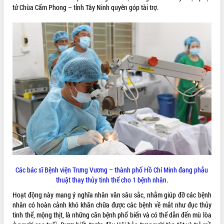
tử Chùa Cẩm Phong – tỉnh Tây Ninh quyên góp tài trợ.
ĐIỂM TIN VĂN BẢN
QUY HOẠCH - KẾ HOẠCH
Các bác sĩ Bệnh viện Trưng Vương – thành phố Hồ Chí Minh đang phẫu
thuật thay thủy tinh thể cho 1 bệnh nhân.
Hoạt động này mang ý nghĩa nhân văn sâu sắc, nhằm giúp đỡ các bệnh
nhân có hoàn cảnh khó khăn chữa được các bệnh về mắt như đục thủy
tinh thể, mộng thịt, là những căn bệnh phổ biến và có thể dẫn đến mù lòa