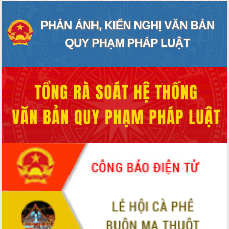
phá cơ chế - Hợp tác công tư
Đề án 06 tạo bước ngoặt đột phá trong
cải cách hành chính tỉnh Đắk Lắk
Kết nối tour, đẩy mạnh chuyển đổi số
để phát triển du lịch Đắk Lắk
Khởi động Dự án Đầu tư xây dựng hạ
tầng kỹ thuật Cụm công nghiệp Tân
Tiến
Gặp mặt các cơ quan báo chí nhân Kỷ
niệm 101 năm Ngày Báo chí Cách
mạng Việt Nam
Đắk Lắk sơ kết 4 năm triển khai thực
hiện Đề án 06 của Chính phủ
Họp báo thông tin về Hội nghị Công bố
Quy hoạch và Xúc tiến đầu tư tỉnh Đắk
Lắk
Khơi thông điểm nghẽn, đẩy nhanh
giải ngân vốn khắc phục thiên tai
HĐND tỉnh thông qua điều chỉnh Quy
hoạch tỉnh thời kỳ 2021-2030