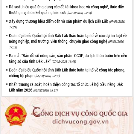
phát triển mới
Rà soát hiệu quả ứng dụng các đề tài khoa học và công nghệ, thúc đẩy
thương mại hóa kết quả nghiên cứu
Thường trực HĐND tỉnh Đắk Lắk gặp
(07/08/2026, 18:34)
mặt Đoàn chuyên gia y tế TP. Hồ Chí
Xây dựng thương hiệu điểm đến và sản phẩm du lịch Đắk Lắk
(07/08/2026,
Minh
17:21)
THỐNG KÊ TRUY CẬP
Lễ truy điệu và an táng hài cốt liệt sĩ
Đoàn đại biểu Quốc hội tỉnh Đắk Lắk thảo luận tại tổ về các dự án luật về
tại Nghĩa trang Liệt sĩ xã Sơn Hòa
Hôm nay:
14506
nông nghiệp, môi trường, viễn thông, chuyển giao công nghệ
(07/08/2026,
Bàn giải pháp tháo gỡ khó khăn trong
Tất cả:
66100174
17:12)
xuất khẩu sầu riêng và triển khai quy
Ra mắt “Bản đồ số nông sản, sản phẩm OCOP, du lịch thôn buôn trên nền
định EUDR
tảng số của tỉnh Đắk Lắk”
(07/08/2026, 16:46)
Thứ trưởng Bộ Nông nghiệp và Môi
Đoàn đại biểu Quốc hội tỉnh Đắk Lắk thảo luận tại tổ về công tác phòng,
trường Nguyễn Hoàng Hiệp khảo sát
chống tội phạm
(06/08/2026, 18:32)
vùng trồng và doanh nghiệp đóng gói
sầu riêng tại Đắk Lắk
Khẩn trương rà soát, hoàn thiện công tác tổ chức Lễ hội Sầu riêng Đắk
Lắk năm 2026
Trình diễn nghệ thuật chế biến các
(06/08/2026, 18:27)
món ăn từ sầu riêng
Đắk Lắk công bố Quy hoạch và xúc
tiến đầu tư tỉnh
Ngành cá ngừ Đắk Lắk chủ động thích
ứng để giữ vững thị trường xuất khẩu
Diễn đàn Kinh tế tư nhân Việt Nam đột