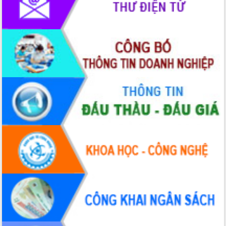
Tháo gỡ những vướng mắc, đẩy mạnh
công tác cải cách thủ tục hành chính
tại Trung tâm Phục vụ hành chính
công tỉnh
Đắk Lắk: Tôn vinh 46 giải pháp tại Hội
thi Sáng tạo Kỹ thuật 2024 - 2025
Đắk Lắk rà soát, điều chỉnh Đề án 190
về phát triển nuôi trồng thủy sản
Phó Chủ tịch UBND tỉnh Đắk Lắk
Trương Công Thái kiểm tra thực địa
Dự án cao tốc Khánh Hòa - Buôn Ma
Thuột
Định vị cà phê Việt Nam như một “di
sản sống” trong dòng chảy toàn cầu
Xây dựng nông thôn mới: Nâng cao đời
sống người dân từ những mô hình thiết
thực
Quyết liệt tháo gỡ vướng mắc, đẩy
nhanh tiến độ các dự án trọng điểm
trong Khu kinh tế Nam Phú Yên