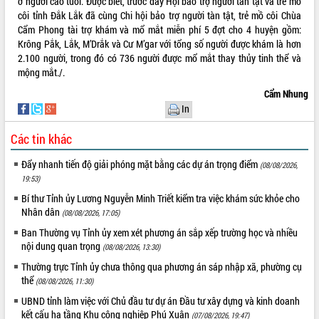
ở người cao tuổi. Được biết, trước đây Hội bảo trợ người tàn tật và trẻ mồ
côi tỉnh Đắk Lắk đã cùng Chi hội bảo trợ người tàn tật, trẻ mồ côi Chùa
VIDEO
Cẩm Phong tài trợ khám và mổ mắt miễn phí 5 đợt cho 4 huyện gồm:
Krông Pắk, Lắk, M’Drắk và Cư M’gar với tổng số người được khám là hơn
Loading the player...
2.100 người, trong đó có 736 người được mổ mắt thay thủy tinh thể và
Khám bệnh, cấp phát thuốc miễn phí
mộng mắt./.
và tặng quà người dân xã Cư Pui
Cẩm Nhung
Hội nghị UBND tỉnh Đắk Lắk thường kỳ
In
tháng 7/2026
Lễ truy tặng danh hiệu “Bà Mẹ Việt
Các tin khác
Nam Anh hùng” và trao Huân chương
Lao động
Đẩy nhanh tiến độ giải phóng mặt bằng các dự án trọng điểm
(08/08/2026,
ALBUM ẢNH
UBND tỉnh Đắk Lắk triển khai nhiệm
19:53)
vụ 6 tháng cuối năm 2026
Bí thư Tỉnh ủy Lương Nguyễn Minh Triết kiểm tra việc khám sức khỏe cho
Kỳ họp thứ Hai, Hội đồng nhân dân
Nhân dân
(08/08/2026, 17:05)
tỉnh khóa XI quyết nghị nhiều nội dung
Ban Thường vụ Tỉnh ủy xem xét phương án sắp xếp trường học và nhiều
quan trọng
nội dung quan trọng
(08/08/2026, 13:30)
Bí thư Tỉnh ủy Lương Nguyễn Minh
Thường trực Tỉnh ủy chưa thông qua phương án sáp nhập xã, phường cụ
Triết thăm, tặng quà người có công với
thể
(08/08/2026, 11:30)
cách mạng
UBND tỉnh làm việc với Chủ đầu tư dự án Đầu tư xây dựng và kinh doanh
Rà soát, hoàn thiện hệ thống thiết chế
kết cấu hạ tầng Khu công nghiệp Phú Xuân
(07/08/2026, 19:47)
văn hóa, thể thao đáp ứng yêu cầu
LIÊN KẾT WEB